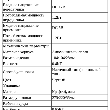
Входное напряжение
DC 12В
передатчика
Потребляемая мощность
1.2Вт
передатчика
Входное напряжение
DC 5В
приемника
Потребляемая мощность
1.2Вт
приемника
Механические параметры
Материал корпуса
Алюминиевый сплав
Размер изделия
104/104/28мм
Вес нетто
0.4КГ
Настенный тип (настольный
Способ установки
тип)
Цвет
Черный
Упаковка
Материал
Крафт-бумага
Размер упаковки
275/220/55мм
Рабочая среда
Вес брутто
0.65КГ