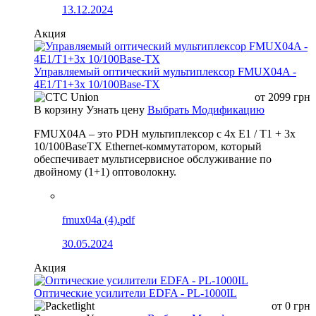
13.12.2024
Акция
Управляемый оптический мультиплексор FMUX04A -
4E1/T1+3x 10/100Base-TX
от
2099
грн
В корзину
Узнать цену
Выбрать Модификацию
FMUX04A – это PDH мультиплексор с 4x E1 / T1 + 3x
10/100BaseTX Ethernet-коммутатором, который
обеспечивает мультисервисное обслуживание по
двойному (1+1) оптоволокну.
fmux04a (4).pdf
30.05.2024
Акция
Оптические усилители EDFA - PL-1000IL
от
0
грн