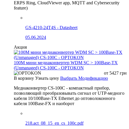
ERPS Ring, CloudViewer app, MQTT and Cybersecurity
feature)
GS-4210-24T4S - Datasheet
05.06.2024
Акция
100М мини медиаконвертер WDM SC > 100Base-TX
(Unmanaged) CS-100C - OPTOKON
от
5427
грн
В корзину
Узнать цену
Выбрать Модификацию
Медиаконвертер CS-100C - компактный прибор,
позволяющий преобразовывать сигнал от UTP-медного
кабеля 10/100Base-TX Ethernet до оптоволоконного
кабеля 100Base-FX и наоборот
218.act_08_15_en_cs_100c.pdf