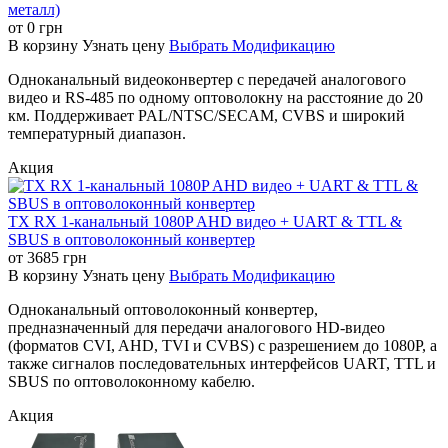
металл)
от
0
грн
В корзину
Узнать цену
Выбрать Модификацию
Одноканальный видеоконвертер с передачей аналогового
видео и RS-485 по одному оптоволокну на расстояние до 20
км. Поддерживает PAL/NTSC/SECAM, CVBS и широкий
температурный диапазон.
Акция
TX RX 1-канальный 1080P AHD видео + UART & TTL &
SBUS в оптоволоконный конвертер
от
3685
грн
В корзину
Узнать цену
Выбрать Модификацию
Одноканальный оптоволоконный конвертер,
предназначенный для передачи аналогового HD-видео
(форматов CVI, AHD, TVI и CVBS) с разрешением до 1080P, а
также сигналов последовательных интерфейсов UART, TTL и
SBUS по оптоволоконному кабелю.
Акция