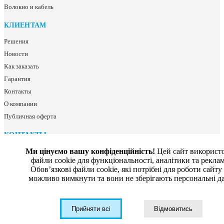
Волокно и кабель
КЛИЕНТАМ
Решения
Новости
Как заказать
Гарантия
Контакты
О компании
Публичная оферта
КОНТАКТЫ
+38 (044) 333-88-55
Ми цінуємо вашу конфіденційність!
Цей сайт використ
файли cookie для функціональності, аналітики та рекла
info@dtcgroup.com.ua
Обовʼязкові файли cookie, які потрібні для роботи сайту
можливо вимкнути та вони не зберігають персональні да
Телеграм-Бот
Прийняти всі
Відмовитись