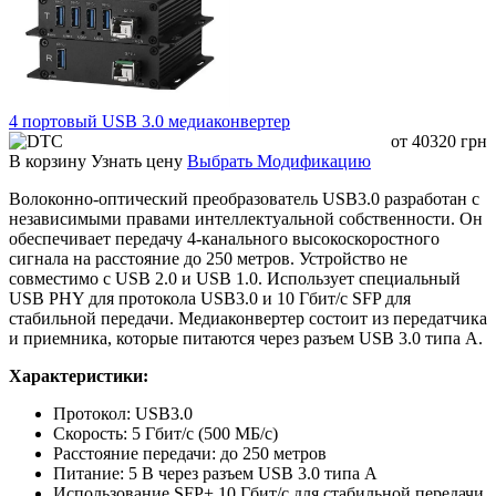
4 портовый USB 3.0 медиаконвертер
от
40320
грн
В корзину
Узнать цену
Выбрать Модификацию
Волоконно-оптический преобразователь USB3.0 разработан с
независимыми правами интеллектуальной собственности. Он
обеспечивает передачу 4-канального высокоскоростного
сигнала на расстояние до 250 метров. Устройство не
совместимо с USB 2.0 и USB 1.0. Использует специальный
USB PHY для протокола USB3.0 и 10 Гбит/с SFP для
стабильной передачи. Медиаконвертер состоит из передатчика
и приемника, которые питаются через разъем USB 3.0 типа A.
Характеристики:
Протокол: USB3.0
Скорость: 5 Гбит/с (500 МБ/с)
Расстояние передачи: до 250 метров
Питание: 5 В через разъем USB 3.0 типа A
Использование SFP+ 10 Гбит/с для стабильной передачи