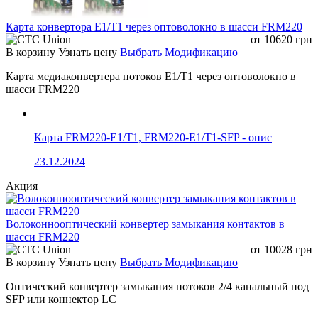
Обычно поддерживает 5V-28V
Карта конвертора E1/T1 через оптоволокно в шасси FRM220
от
10620
грн
В корзину
Узнать цену
Выбрать Модификацию
Карта медиаконвертера потоков E1/T1 через оптоволокно в
шасси FRM220
Карта FRM220-E1/T1, FRM220-E1/T1-SFP - опис
23.12.2024
Акция
Волоконнооптический конвертер замыкания контактов в
шасси FRM220
от
10028
грн
В корзину
Узнать цену
Выбрать Модификацию
Оптический конвертер замыкания потоков 2/4 канальный под
SFP или коннектор LC