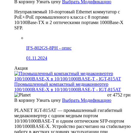
В корзину
Узнать цену
Выбрать Модификацию
Неуправляемый 10-портовый Ethernet коммутатор с
PoE+/PoE промышленного класса с 8 портами
10/100Base-TX и 2 оптическими портами 1000Base-X
SFP.
IFS-802GS-8PH - опис
01.11.2024
Акция
Промышленный компактный медиаконвертер
100/1000BASE-X в 10/100/1000BASE-T - IGT-815AT
от
4752
грн
В корзину
Узнать цену
Выбрать Модификацию
PLANET IGT-815AT — промышленный гигабитный
медиаконвертер с одним медным портом
10/100/1000BASE-T и одним оптическим SFP-портом
100/1000BASE-X. Устройство рассчитано на стабильную
работу в жестких условиях эксплуатации при