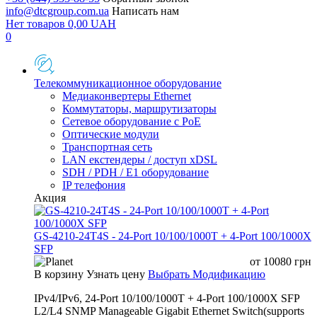
info@dtcgroup.com.ua
Написать нам
Нет товаров
0,00
UAH
0
Телекоммуникационное оборудование
Медиаконвертеры Ethernet
Коммутаторы, маршрутизаторы
Сетевое оборудование с PoE
Оптические модули
Транспортная сеть
LAN екстендеры / доступ xDSL
SDH / PDH / E1 оборудование
IP телефония
Акция
GS-4210-24T4S - 24-Port 10/100/1000T + 4-Port 100/1000X
SFP
от
10080
грн
В корзину
Узнать цену
Выбрать Модификацию
IPv4/IPv6, 24-Port 10/100/1000T + 4-Port 100/1000X SFP
L2/L4 SNMP Manageable Gigabit Ethernet Switch(supports