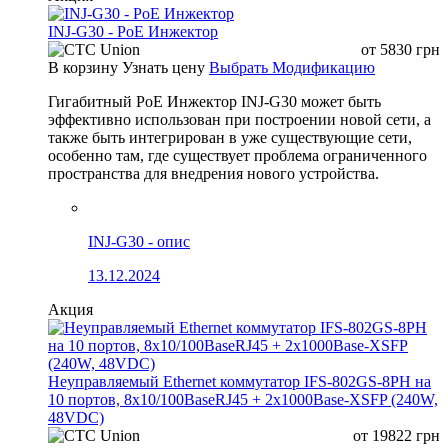
INJ-G30 - PoE Инжектор
от
5830
грн
В корзину
Узнать цену
Выбрать Модификацию
Гигабитный PoE Инжектор INJ-G30 может быть
эффективно использован при построении новой сети, а
также быть интегрирован в уже существующие сети,
особенно там, где существует проблема ограниченного
пространства для внедрения нового устройства.
INJ-G30 - опис
13.12.2024
Акция
Неуправляемый Ethernet коммутатор IFS-802GS-8PH на
10 портов, 8x10/100BaseRJ45 + 2x1000Base-XSFP (240W,
48VDC)
от
19822
грн