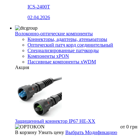
ICS-2400T
02.04.2026
Волоконно-оптические компоненты
Коннекторы, адаптеры, атеньюаторы
Оптический патч корд соединительный
Специализированные патчкорды
Компоненты xPON
Пассивные компоненты xWDM
Акция
Защищенный коннектор IP67 HE-XX
от
0
грн
В корзину
Узнать цену
Выбрать Модификацию