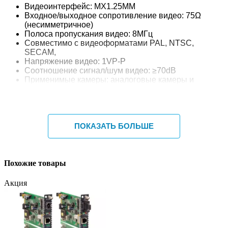
Видеоинтерфейс: MX1.25MM
Входное/выходное сопротивление видео: 75Ω
(несимметричное)
Полоса пропускания видео: 8МГц
Совместимо с видеоформатами PAL, NTSC,
SECAM,
Напряжение видео: 1VP-P
Соотношение сигнал/шум видео: ≥70dB
Применимые камеры: аналоговые камеры и
камеры CVBS
Последовательный порт
Уровень TTL: 3.3V или 5V
ПОКАЗАТЬ БОЛЬШЕ
Скорость передачи: 115.2Kbps
Оптическое волокно
Похожие товары
Интерфейс оптического волокна: FC/UPC
Длина волны оптического волокна: 1310нм/1550нм
Акция
Передача
Расстояние передачи: 0-20км
Напряжение