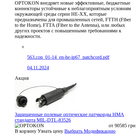
OPTOKON внедряет новые эффективные, бюджетные
коннекторы устойчивые к неблагоприятным условиям
окружающей среды серии HE-XX, которые
предназначены для промышленных сетей, FTTH (Fiber
to the Home), FTTA (Fiber to the Antenna), или любых
других проектов с повышенными требованиями к
надежности.
563.con_01-14_en-he-ip67_patchcord.pdf
04.11.2024
Акция
Защищенные полевые оптические патчкорды HMA
стандарта MIL-DTL-83526
от
90585
грн
В корзину
Узнать цену
Выбрать Модификацию