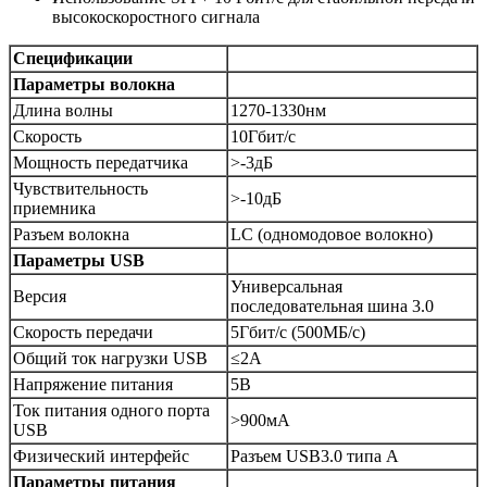
высокоскоростного сигнала
Спецификации
Параметры волокна
Длина волны
1270-1330нм
Скорость
10Гбит/с
Мощность передатчика
>-3дБ
Чувствительность
>-10дБ
приемника
Разъем волокна
LC (одномодовое волокно)
Параметры USB
Универсальная
Версия
последовательная шина 3.0
Скорость передачи
5Гбит/с (500МБ/с)
Общий ток нагрузки USB
≤2А
Напряжение питания
5В
Ток питания одного порта
>900мА
USB
Физический интерфейс
Разъем USB3.0 типа A
Параметры питания