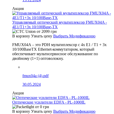
Акция
Управляемый оптический мультиплексор FMUX04A -
4E1/T1+3x 10/100Base-TX
от
2099
грн
В корзину
Узнать цену
Выбрать Модификацию
FMUX04A – это PDH мультиплексор с 4x E1 / T1 + 3x
10/100BaseTX Ethernet-коммутатором, который
обеспечивает мультисервисное обслуживание по
двойному (1+1) оптоволокну.
fmux04a (4).pdf
30.05.2024
Акция
Оптические усилители EDFA - PL-1000IL
от
0
грн
В корзину
Узнать цену
Выбрать Модификацию