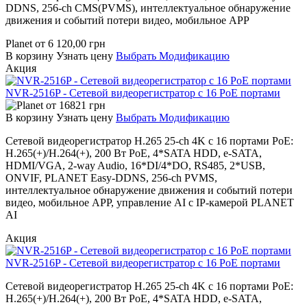
DDNS, 256-ch CMS(PVMS), интеллектуальное обнаружение
движения и событий потери видео, мобильное APP
Planet
от
6 120,00
грн
В корзину
Узнать цену
Выбрать Модификацию
Акция
NVR-2516P - Сетевой видеорегистратор с 16 PoE портами
от
16821
грн
В корзину
Узнать цену
Выбрать Модификацию
Сетевой видеорегистратор H.265 25-ch 4K с 16 портами PoE:
H.265(+)/H.264(+), 200 Вт PoE, 4*SATA HDD, e-SATA,
HDMI/VGA, 2-way Audio, 16*DI/4*DO, RS485, 2*USB,
ONVIF, PLANET Easy-DDNS, 256-ch PVMS,
интеллектуальное обнаружение движения и событий потери
видео, мобильное APP, управление AI с IP-камерой PLANET
AI
Акция
NVR-2516P - Сетевой видеорегистратор с 16 PoE портами
Сетевой видеорегистратор H.265 25-ch 4K с 16 портами PoE:
H.265(+)/H.264(+), 200 Вт PoE, 4*SATA HDD, e-SATA,