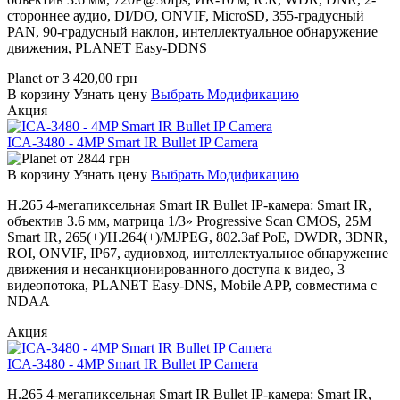
стороннее аудио, DI/DO, ONVIF, MicroSD, 355-градусный
PAN, 90-градусный наклон, интеллектуальное обнаружение
движения, PLANET Easy-DDNS
Planet
от
3 420,00
грн
В корзину
Узнать цену
Выбрать Модификацию
Акция
ICA-3480 - 4MP Smart IR Bullet IP Camera
от
2844
грн
В корзину
Узнать цену
Выбрать Модификацию
H.265 4-мегапиксельная Smart IR Bullet IP-камера: Smart IR,
объектив 3.6 мм, матрица 1/3» Progressive Scan CMOS, 25M
Smart IR, 265(+)/H.264(+)/MJPEG, 802.3af PoE, DWDR, 3DNR,
ROI, ONVIF, IP67, аудиовход, интеллектуальное обнаружение
движения и несанкционированного доступа к видео, 3
видеопотока, PLANET Easy-DNS, Mobile APP, совместима с
NDAA
Акция
ICA-3480 - 4MP Smart IR Bullet IP Camera
H.265 4-мегапиксельная Smart IR Bullet IP-камера: Smart IR,