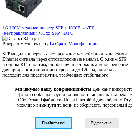
1G/100M медиаконвертер SFP > 1000Base-TX
(неуправляемый) MCxx-SFP - DTC
от
835
грн
В корзину
Узнать цену
Выбрать Модификацию
SFP медиа конвертер - это надежное устройство для передачи
Ethernet сигнала через оптоволоконные каналы. С одним SFP
и одним RJ45 портом, он обеспечивает экономичное решение
для продления дистанции передачи до 120 км, идеально
подходит для предприятий, требующих стабильного
соединения на больших расстояниях.
Ми цінуємо вашу конфіденційність!
Цей сайт використ
файли cookie для функціональності, аналітики та рекла
Обовʼязкові файли cookie, які потрібні для роботи сайту
можливо вимкнути та вони не зберігають персональні да
Поставляем телекоммуникационное
Прийняти всі
Відмовитись
и промышленное оборудование ведущих мировых производителей