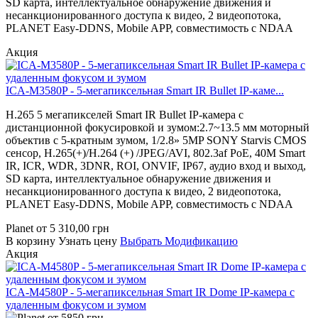
SD карта, интеллектуальное обнаружение движения и
несанкционированного доступа к видео, 2 видеопотока,
PLANET Easy-DDNS, Mobile APP, совместимость с NDAA
Акция
ICA-M3580P - 5-мегапиксельная Smart IR Bullet IP-каме...
H.265 5 мегапикселей Smart IR Bullet IP-камера с
дистанционной фокусировкой и зумом:2.7~13.5 мм моторный
объектив с 5-кратным зумом, 1/2.8» 5MP SONY Starvis CMOS
сенсор, H.265(+)/H.264 (+) /JPEG/AVI, 802.3af PoE, 40M Smart
IR, ICR, WDR, 3DNR, ROI, ONVIF, IP67, аудио вход и выход,
SD карта, интеллектуальное обнаружение движения и
несанкционированного доступа к видео, 2 видеопотока,
PLANET Easy-DDNS, Mobile APP, совместимость с NDAA
Planet
от
5 310,00
грн
В корзину
Узнать цену
Выбрать Модификацию
Акция
ICA-M4580P - 5-мегапиксельная Smart IR Dome IP-камера с
удаленным фокусом и зумом
от
5850
грн