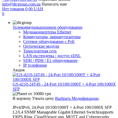
info@dtcgroup.com.ua
Написать нам
Нет товаров
0,00
UAH
0
Телекоммуникационное оборудование
Медиаконвертеры Ethernet
Коммутаторы, маршрутизаторы
Сетевое оборудование с PoE
Оптические модули
Транспортная сеть
LAN екстендеры / доступ xDSL
SDH / PDH / E1 оборудование
IP телефония
Акция
GS-4210-24T4S - 24-Port 10/100/1000T + 4-Port 100/1000X
SFP
от
10080
грн
В корзину
Узнать цену
Выбрать Модификацию
IPv4/IPv6, 24-Port 10/100/1000T + 4-Port 100/1000X SFP
L2/L4 SNMP Manageable Gigabit Ethernet Switch(supports
ERPS Ring, CloudViewer app, MQTT and Cybersecurity