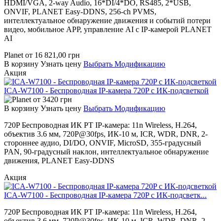
HDMI/VGA, 2-way Audio, 16*DI/4*DO, RS485, 2*USB,
ONVIF, PLANET Easy-DDNS, 256-ch PVMS,
интеллектуальное обнаружение движения и событий потери
видео, мобильное APP, управление AI с IP-камерой PLANET
AI
Planet
от
16 821,00
грн
В корзину
Узнать цену
Выбрать Модификацию
Акция
ICA-W7100 - Беспроводная IP-камера 720P с ИК-подсветкой
от
3420
грн
В корзину
Узнать цену
Выбрать Модификацию
720P Беспроводная ИК PT IP-камера: 11n Wireless, H.264,
объектив 3.6 мм, 720P@30fps, ИК-10 м, ICR, WDR, DNR, 2-
стороннее аудио, DI/DO, ONVIF, MicroSD, 355-градусный
PAN, 90-градусный наклон, интеллектуальное обнаружение
движения, PLANET Easy-DDNS
Акция
ICA-W7100 - Беспроводная IP-камера 720P с ИК-подсветк...
720P Беспроводная ИК PT IP-камера: 11n Wireless, H.264,
объектив 3.6 мм, 720P@30fps, ИК-10 м, ICR, WDR, DNR, 2-