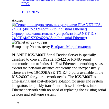
FCC.
15.12.2025
Акция
Сервер последовательных устройств PLANET ICS-
2400T (4×RS232/422/485 to Industrial Ethernet)
от
22770
грн
В корзину
Узнать цену
Выбрать Модификацию
PLANET ICS-2400T Serial Device Server is specially
designed to convert RS232, RS422 or RS485 serial
communication to Industrial Fast Ethernet networking so as to
extend the network distance efficiently and inexpensively.
There are two 10/100BASE-TX RJ45 ports available in the
ICS-2400T for your network needs. The ICS-2400T is a
time-saving and cost-effective solution for users and system
integrators to quickly transform their serial devices into the
Ethernet network with no need of replacing the existing serial
devices and software system.