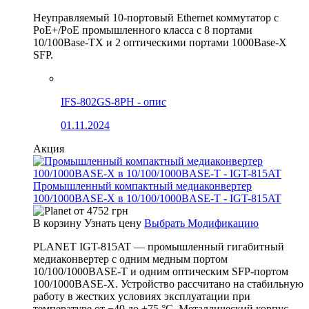
Неуправляемый 10-портовый Ethernet коммутатор с
PoE+/PoE промышленного класса с 8 портами
10/100Base-TX и 2 оптическими портами 1000Base-X
SFP.
IFS-802GS-8PH - опис
01.11.2024
Акция
Промышленный компактный медиаконвертер
100/1000BASE-X в 10/100/1000BASE-T - IGT-815AT
от
4752
грн
В корзину
Узнать цену
Выбрать Модификацию
PLANET IGT-815AT — промышленный гигабитный
медиаконвертер с одним медным портом
10/100/1000BASE-T и одним оптическим SFP-портом
100/1000BASE-X. Устройство рассчитано на стабильную
работу в жестких условиях эксплуатации при
температуре от −40 до +75 °C. Металлический корпус