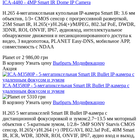
ICA-4480 - 4MP Smart IR Dome IP Camera
H.265 4-мегапиксельная купольная IP-камера Smart IR: 3.6 мм
объектив, 1/3» CMOS сенсор с прогрессивной разверткой,
25M Smart IR, H.265(+)/H.264(+)/MJPEG, 802.3af PoE, DWDR,
3DNR, ROI, ONVIF, IP67, аудиовход, интеллектуальное
обнаружение движения и несанкционированного доступа к
видео, 3 видеопотока, PLANET Easy-DNS, мобильное APP,
совместимость с NDAA
Planet
от
2 986,00
грн
В корзину
Узнать цену
Выбрать Модификацию
Акция
ICA-M3580P - 5-мегапиксельная Smart IR Bullet IP-камера с
удаленным фокусом и зумом
от
5310
грн
В корзину
Узнать цену
Выбрать Модификацию
H.265 5 мегапикселей Smart IR Bullet IP-камера с
дистанционной фокусировкой и зумом:2.7~13.5 мм моторный
объектив с 5-кратным зумом, 1/2.8» 5MP SONY Starvis CMOS
сенсор, H.265(+)/H.264 (+) /JPEG/AVI, 802.3af PoE, 40M Smart
IR, ICR, WDR, 3DNR, ROI, ONVIF, IP67, аудио вход и выход,