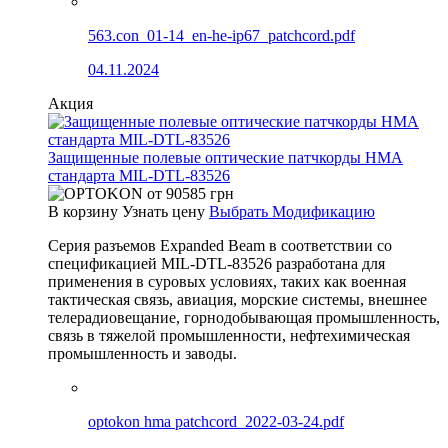
563.con_01-14_en-he-ip67_patchcord.pdf
04.11.2024
Акция
Защищенные полевые оптические патчкорды HMA
стандарта MIL-DTL-83526
от
90585
грн
В корзину
Узнать цену
Выбрать Модификацию
Серия разъемов Expanded Beam в соответствии со
спецификацией MIL-DTL-83526 разработана для
применения в суровых условиях, таких как военная
тактическая связь, авиация, морские системы, внешнее
телерадиовещание, горнодобывающая промышленность,
связь в тяжелой промышленности, нефтехимическая
промышленность и заводы.
optokon hma patchcord_2022-03-24.pdf