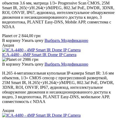
объектив 3.6 мм, матрица 1/3» Progressive Scan CMOS, 25M
Smart IR, 265(+)/H.264(+)/MJPEG, 802.3af PoE, DWDR, 3DNR,
ROI, ONVIF, IP67, аудиовход, интеллектуальное обнаружение
движения и несанкционированного доступа к видео, 3
видеопотока, PLANET Easy-DNS, Mobile APP, совместима с
NDAA
Planet
от
2 844,00
грн
В корзину
Узнать цену
Выбрать Модификацию
Акция
ICA-4480 - 4MP Smart IR Dome IP Camera
от
2986
грн
В корзину
Узнать цену
Выбрать Модификацию
H.265 4-мегапиксельная купольная IP-камера Smart IR: 3.6 мм
объектив, 1/3» CMOS сенсор с прогрессивной разверткой,
25M Smart IR, H.265(+)/H.264(+)/MJPEG, 802.3af PoE, DWDR,
3DNR, ROI, ONVIF, IP67, аудиовход, интеллектуальное
обнаружение движения и несанкционированного доступа к
видео, 3 видеопотока, PLANET Easy-DNS, мобильное APP,
совместимость с NDAA
Акция