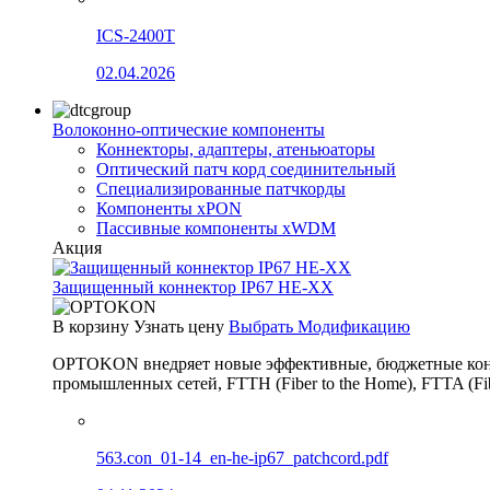
ICS-2400T
02.04.2026
Волоконно-оптические компоненты
Коннекторы, адаптеры, атеньюаторы
Оптический патч корд соединительный
Специализированные патчкорды
Компоненты xPON
Пассивные компоненты xWDM
Акция
Защищенный коннектор IP67 HE-XX
В корзину
Узнать цену
Выбрать Модификацию
OPTOKON внедряет новые эффективные, бюджетные конн
промышленных сетей, FTTH (Fiber to the Home), FTTA (F
563.con_01-14_en-he-ip67_patchcord.pdf