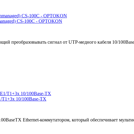
managed) CS-100C - OPTOKON
щий преобразовывать сигнал от UTP-медного кабеля 10/100Base-
/T1+3x 10/100Base-TX
100BaseTX Ethernet-коммутатором, который обеспечивает мульти