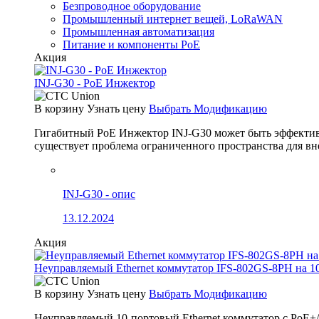
Безпроводное оборудование
Промышленный интернет вещей, LoRaWAN
Промышленная автоматизация
Питание и компоненты PoE
Акция
INJ-G30 - PoE Инжектор
В корзину
Узнать цену
Выбрать Модификацию
Гигабитный PoE Инжектор INJ-G30 может быть эффективно
существует проблема ограниченного пространства для вн
INJ-G30 - опис
13.12.2024
Акция
Неуправляемый Ethernet коммутатор IFS-802GS-8PH на 1
В корзину
Узнать цену
Выбрать Модификацию
Неуправляемый 10-портовый Ethernet коммутатор с PoE+