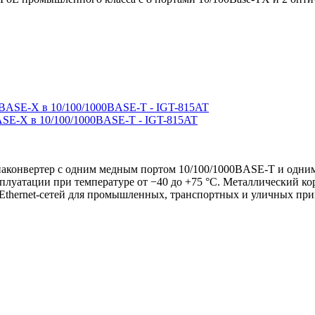
SE-X в 10/100/1000BASE-T - IGT-815AT
онвертер с одним медным портом 10/100/1000BASE-T и одним
сплуатации при температуре от −40 до +75 °C. Металлический к
Ethernet-сетей для промышленных, транспортных и уличных пр