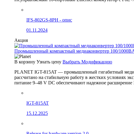
IFS-802GS-8PH - опис
01.11.2024
Акция
Промышленный компактный медиаконвертер 100/1000BA
В корзину
Узнать цену
Выбрать Модификацию
PLANET IGT-815AT — промышленный гигабитный медиак
рассчитано на стабильную работу в жестких условиях эк
питание 9–48 V DC обеспечивают надежное расширение 
IGT-815AT
15.12.2025
Release for hardware version 2.0.