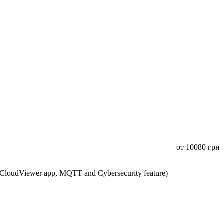
от
10080
грн
CloudViewer app, MQTT and Cybersecurity feature)