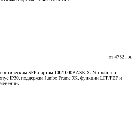
от
4752
грн
 оптическим SFP-портом 100/1000BASE-X. Устройство
орпус IP30, поддержка Jumbo Frame 9K, функции LFP/FEF и
именений.