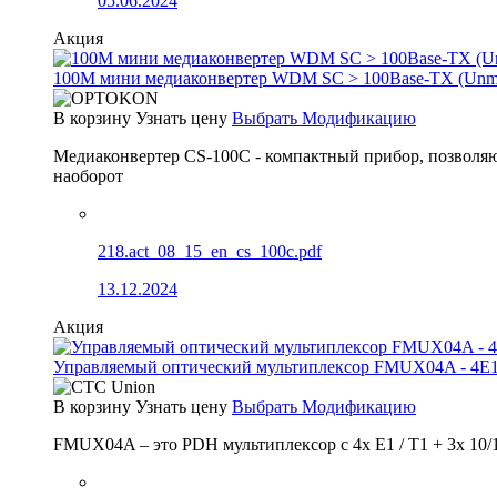
05.06.2024
Акция
100М мини медиаконвертер WDM SC > 100Base-TX (Un
В корзину
Узнать цену
Выбрать Модификацию
Медиаконвертер CS-100C - компактный прибор, позволяю
наоборот
218.act_08_15_en_cs_100c.pdf
13.12.2024
Акция
Управляемый оптический мультиплексор FMUX04A - 4E1
В корзину
Узнать цену
Выбрать Модификацию
FMUX04A – это PDH мультиплексор с 4x E1 / T1 + 3x 10/