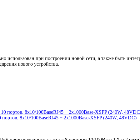
 использован при построении новой сети, а также быть интегр
едрения нового устройства.
0 портов, 8x10/100BaseRJ45 + 2x1000Base-XSFP (240W, 48VDC)
/PoE промышленного класса с 8 портами 10/100Base-TX и 2 опт