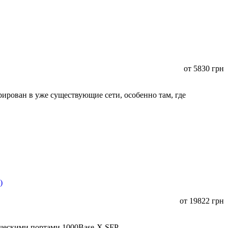
от
5830
грн
ирован в уже существующие сети, особенно там, где
от
19822
грн
ическими портами 1000Base-X SFP.