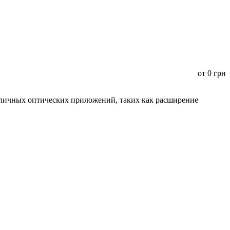
от
0
грн
зличных оптических приложений, таких как расширение