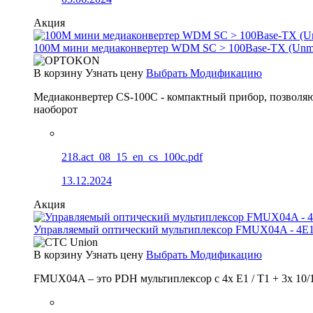
Акция
100М мини медиаконвертер WDM SC > 100Base-TX (Un
В корзину
Узнать цену
Выбрать Модификацию
Медиаконвертер CS-100C - компактный прибор, позволяю
наоборот
218.act_08_15_en_cs_100c.pdf
13.12.2024
Акция
Управляемый оптический мультиплексор FMUX04A - 4E1
В корзину
Узнать цену
Выбрать Модификацию
FMUX04A – это PDH мультиплексор с 4x E1 / T1 + 3x 10/