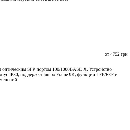
от
4752
грн
 оптическим SFP-портом 100/1000BASE-X. Устройство
орпус IP30, поддержка Jumbo Frame 9K, функции LFP/FEF и
именений.