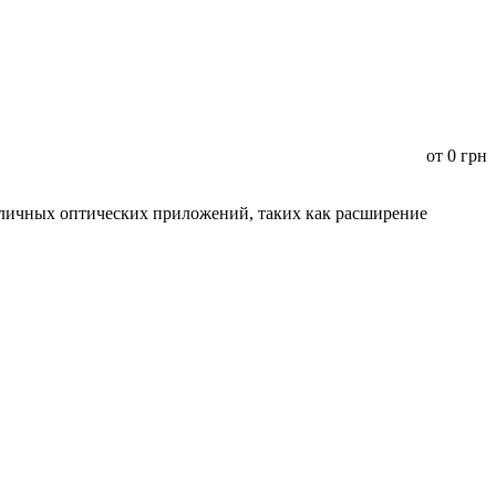
от
0
грн
зличных оптических приложений, таких как расширение