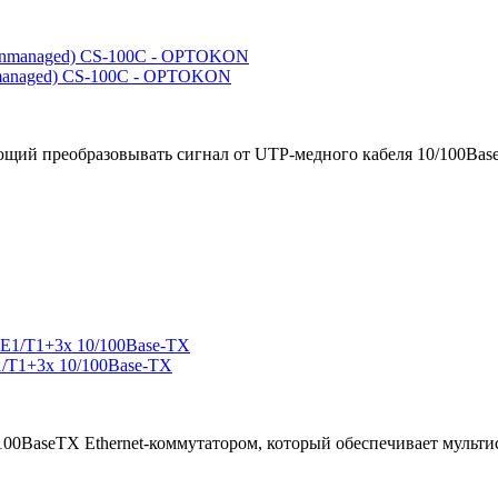
managed) CS-100C - OPTOKON
щий преобразовывать сигнал от UTP-медного кабеля 10/100Base-
/T1+3x 10/100Base-TX
100BaseTX Ethernet-коммутатором, который обеспечивает мульти