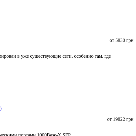
от
5830
грн
ирован в уже существующие сети, особенно там, где
от
19822
грн
ическими портами 1000Base-X SFP.