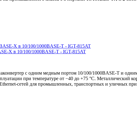
SE-X в 10/100/1000BASE-T - IGT-815AT
онвертер с одним медным портом 10/100/1000BASE-T и одним
сплуатации при температуре от −40 до +75 °C. Металлический к
Ethernet-сетей для промышленных, транспортных и уличных пр