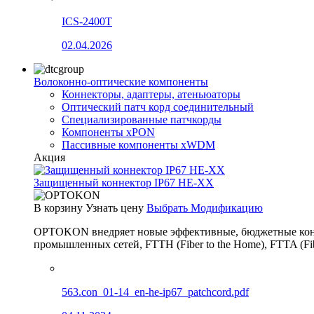
ICS-2400T
02.04.2026
Волоконно-оптические компоненты
Коннекторы, адаптеры, атеньюаторы
Оптический патч корд соединительный
Специализированные патчкорды
Компоненты xPON
Пассивные компоненты xWDM
Акция
Защищенный коннектор IP67 HE-XX
В корзину
Узнать цену
Выбрать Модификацию
OPTOKON внедряет новые эффективные, бюджетные конн
промышленных сетей, FTTH (Fiber to the Home), FTTA (F
563.con_01-14_en-he-ip67_patchcord.pdf