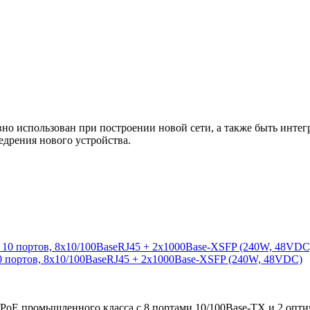
 использован при построении новой сети, а также быть интегр
едрения нового устройства.
0 портов, 8x10/100BaseRJ45 + 2x1000Base-XSFP (240W, 48VDC)
/PoE промышленного класса с 8 портами 10/100Base-TX и 2 опт