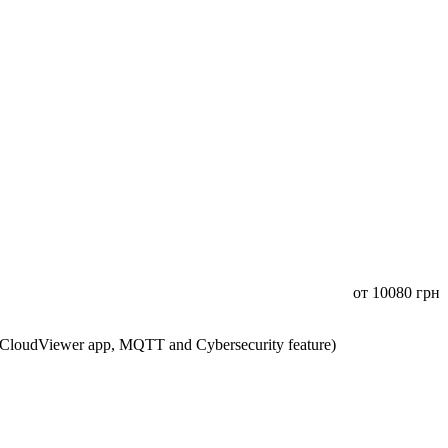
от
10080
грн
CloudViewer app, MQTT and Cybersecurity feature)