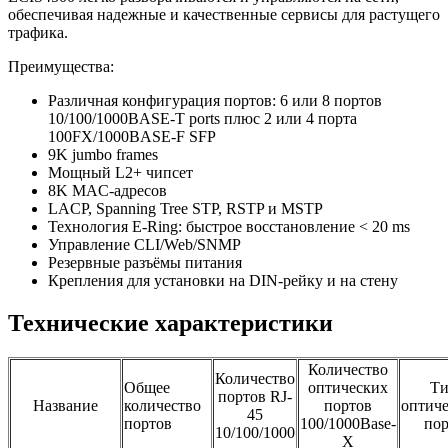
обеспечивая надежные и качественные сервисы для растущего
трафика.
Преимущества:
Различная конфигурация портов: 6 или 8 портов
10/100/1000BASE-T ports плюс 2 или 4 порта
100FX/1000BASE-F SFP
9K jumbo frames
Мощный L2+ чипсет
8K MAC-адресов
LACP, Spanning Tree STP, RSTP и MSTP
Технология E-Ring: быстрое восстановление < 20 ms
Управление CLI/Web/SNMP
Резервные разъёмы питания
Крепления для установки на DIN-рейку и на стену
Технические характеристики
Количество
Количество
Общее
оптических
Т
портов RJ-
Название
количество
портов
оптиче
45
портов
100/1000Base-
пор
10/100/1000
X