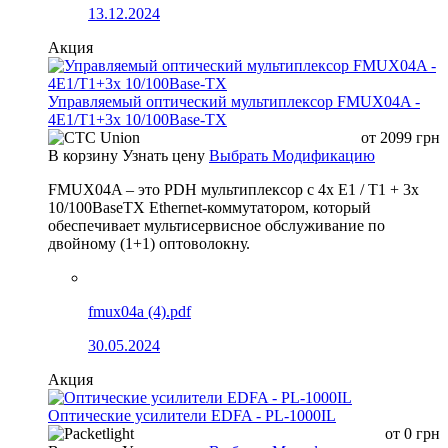
13.12.2024
Акция
Управляемый оптический мультиплексор FMUX04A -
4E1/T1+3x 10/100Base-TX
от
2099
грн
В корзину
Узнать цену
Выбрать Модификацию
FMUX04A – это PDH мультиплексор с 4x E1 / T1 + 3x
10/100BaseTX Ethernet-коммутатором, который
обеспечивает мультисервисное обслуживание по
двойному (1+1) оптоволокну.
fmux04a (4).pdf
30.05.2024
Акция
Оптические усилители EDFA - PL-1000IL
от
0
грн