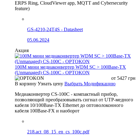
ERPS Ring, CloudViewer app, MQTT and Cybersecurity
feature)
GS-4210-24T4S - Datasheet
05.06.2024
Акция
100М мини медиаконвертер WDM SC > 100Base-TX
(Unmanaged) CS-100C - OPTOKON
от
5427
грн
В корзину
Узнать цену
Выбрать Модификацию
Медиаконвертер CS-100C - компактный прибор,
позволяющий преобразовывать сигнал от UTP-медного
кабеля 10/100Base-TX Ethernet до оптоволоконного
кабеля 100Base-FX и наоборот
218.act_08_15_en_cs_100c.pdf