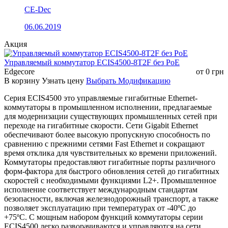
CE-Dec
06.06.2019
Акция
Управляемый коммутатор ECIS4500-8T2F без РоЕ
Edgecore
от
0
грн
В корзину
Узнать цену
Выбрать Модификацию
Серия ECIS4500 это управляемые гигабитные Ethernet-
коммутаторы в промышленном исполнении, предлагаемые
для модернизации существующих промышленных сетей при
переходе на гигабитные скорости. Сети Gigabit Ethernet
обеспечивают более высокую пропускную способность по
сравнению с прежними сетями Fast Ethernet и сокращают
время отклика для чувствительных ко времени приложений.
Коммутаторы предоставляют гигабитные порты различного
форм-фактора для быстрого обновления сетей до гигабитных
скоростей с необходимыми функциями L2+. Промышленное
исполнение соответствует международным стандартам
безопасности, включая железнодорожный транспорт, а также
позволяет эксплуатацию при температурах от -40ºC до
+75ºC. С мощным набором функций коммутаторы серии
ECIS4500 легко разворачиваются и управляются на сети,