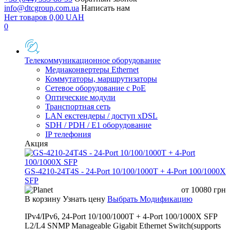
info@dtcgroup.com.ua
Написать нам
Нет товаров
0,00
UAH
0
Телекоммуникационное оборудование
Медиаконвертеры Ethernet
Коммутаторы, маршрутизаторы
Сетевое оборудование с PoE
Оптические модули
Транспортная сеть
LAN екстендеры / доступ xDSL
SDH / PDH / E1 оборудование
IP телефония
Акция
GS-4210-24T4S - 24-Port 10/100/1000T + 4-Port 100/1000X
SFP
от
10080
грн
В корзину
Узнать цену
Выбрать Модификацию
IPv4/IPv6, 24-Port 10/100/1000T + 4-Port 100/1000X SFP
L2/L4 SNMP Manageable Gigabit Ethernet Switch(supports