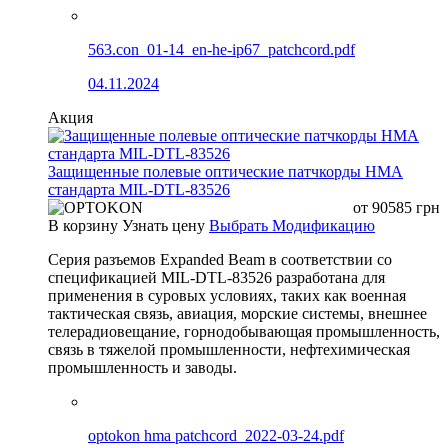
563.con_01-14_en-he-ip67_patchcord.pdf
04.11.2024
Акция
Защищенные полевые оптические патчкорды HMA
стандарта MIL-DTL-83526
от
90585
грн
В корзину
Узнать цену
Выбрать Модификацию
Серия разъемов Expanded Beam в соответствии со
спецификацией MIL-DTL-83526 разработана для
применения в суровых условиях, таких как военная
тактическая связь, авиация, морские системы, внешнее
телерадиовещание, горнодобывающая промышленность,
связь в тяжелой промышленности, нефтехимическая
промышленность и заводы.
optokon hma patchcord_2022-03-24.pdf