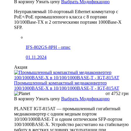
В корзину
Узнать цену
Выбрать Модификацию
Неуправляемый 10-портовый Ethernet коммутатор с
PoE+/PoE промышленного класса с 8 портами
10/100Base-TX и 2 оптическими портами 1000Base-X
SFP.
IFS-802GS-8PH - опис
01.11.2024
Акция
Промышленный компактный медиаконвертер
100/1000BASE-X в 10/100/1000BASE-T - IGT-815AT
от
4752
грн
В корзину
Узнать цену
Выбрать Модификацию
PLANET IGT-815AT — промышленный гигабитный
медиаконвертер с одним медным портом
10/100/1000BASE-T и одним оптическим SFP-портом
100/1000BASE-X. Устройство рассчитано на стабильную
работу в жестких условиях эксплуатации при