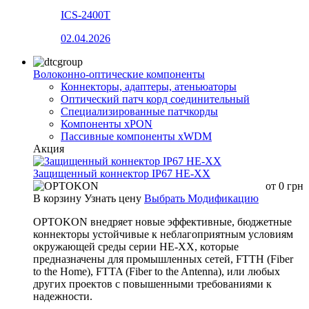
ICS-2400T
02.04.2026
Волоконно-оптические компоненты
Коннекторы, адаптеры, атеньюаторы
Оптический патч корд соединительный
Специализированные патчкорды
Компоненты xPON
Пассивные компоненты xWDM
Акция
Защищенный коннектор IP67 HE-XX
от
0
грн
В корзину
Узнать цену
Выбрать Модификацию
OPTOKON внедряет новые эффективные, бюджетные
коннекторы устойчивые к неблагоприятным условиям
окружающей среды серии HE-XX, которые
предназначены для промышленных сетей, FTTH (Fiber
to the Home), FTTA (Fiber to the Antenna), или любых
других проектов с повышенными требованиями к
надежности.