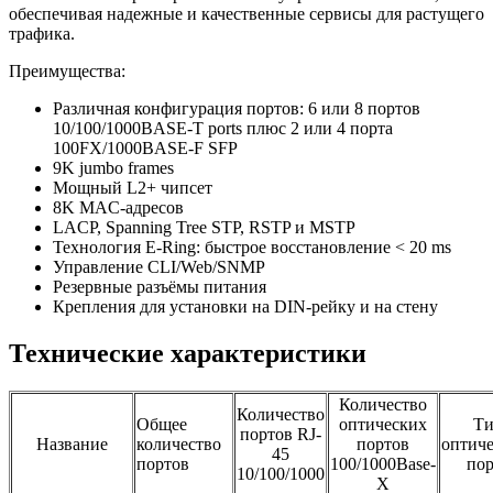
обеспечивая надежные и качественные сервисы для растущего
трафика.
Преимущества:
Различная конфигурация портов: 6 или 8 портов
10/100/1000BASE-T ports плюс 2 или 4 порта
100FX/1000BASE-F SFP
9K jumbo frames
Мощный L2+ чипсет
8K MAC-адресов
LACP, Spanning Tree STP, RSTP и MSTP
Технология E-Ring: быстрое восстановление < 20 ms
Управление CLI/Web/SNMP
Резервные разъёмы питания
Крепления для установки на DIN-рейку и на стену
Технические характеристики
Количество
Количество
Общее
оптических
Т
портов RJ-
Название
количество
портов
оптиче
45
портов
100/1000Base-
пор
10/100/1000
X