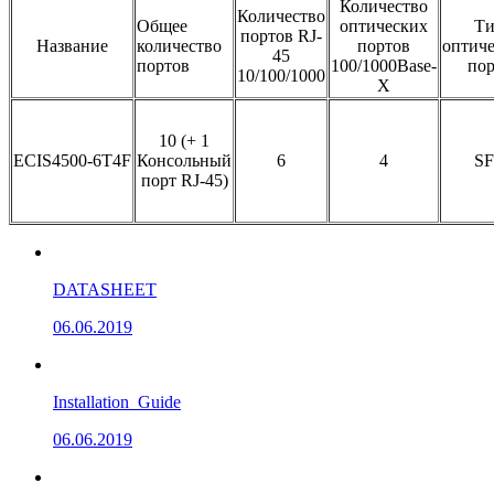
Количество
Количество
Общее
оптических
Т
портов RJ-
Название
количество
портов
оптиче
45
портов
100/1000Base-
пор
10/100/1000
X
10 (+ 1
ECIS4500-6T4F
Консольный
6
4
SF
порт RJ-45)
DATASHEET
06.06.2019
Installation_Guide
06.06.2019