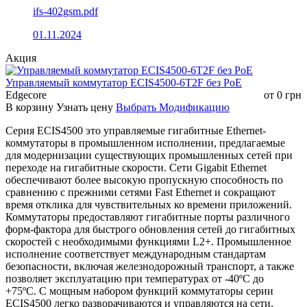
ifs-402gsm.pdf
01.11.2024
Акция
Управляемый коммутатор ECIS4500-6T2F без РоЕ
Edgecore
от
0
грн
В корзину
Узнать цену
Выбрать Модификацию
Серия ECIS4500 это управляемые гигабитные Ethernet-
коммутаторы в промышленном исполнении, предлагаемые
для модернизации существующих промышленных сетей при
переходе на гигабитные скорости. Сети Gigabit Ethernet
обеспечивают более высокую пропускную способность по
сравнению с прежними сетями Fast Ethernet и сокращают
время отклика для чувствительных ко времени приложений.
Коммутаторы предоставляют гигабитные порты различного
форм-фактора для быстрого обновления сетей до гигабитных
скоростей с необходимыми функциями L2+. Промышленное
исполнение соответствует международным стандартам
безопасности, включая железнодорожный транспорт, а также
позволяет эксплуатацию при температурах от -40ºC до
+75ºC. С мощным набором функций коммутаторы серии
ECIS4500 легко разворачиваются и управляются на сети,