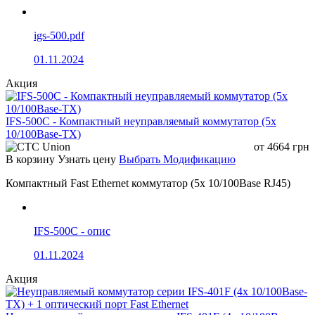
перенапряжения
Размеры
135 x 87 x 56 мм
Вес
820 г
igs-500.pdf
Поддержка
DHCP Snooping, IP Source Guard,
01.11.2024
безопасности
802.1x портовый контроль доступа
Акция
IFS-500C - Компактный неуправляемый коммутатор (5x
10/100Base-TX)
от
4664
грн
В корзину
Узнать цену
Выбрать Модификацию
Компактный Fast Ethernet коммутатор (5x 10/100Base RJ45)
IFS-500C - опис
01.11.2024
Акция