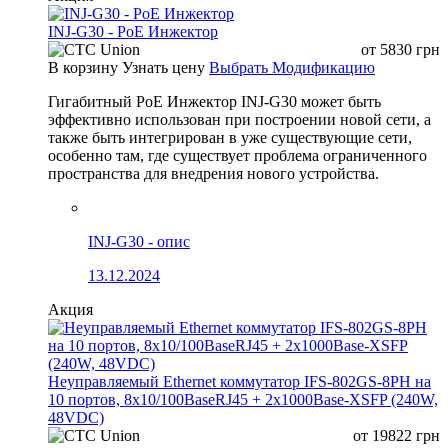
INJ-G30 - PoE Инжектор
от
5830
грн
В корзину
Узнать цену
Выбрать Модификацию
Гигабитный PoE Инжектор INJ-G30 может быть
эффективно использован при построении новой сети, а
также быть интегрирован в уже существующие сети,
особенно там, где существует проблема ограниченного
пространства для внедрения нового устройства.
INJ-G30 - опис
13.12.2024
Акция
Неуправляемый Ethernet коммутатор IFS-802GS-8PH на
10 портов, 8x10/100BaseRJ45 + 2x1000Base-XSFP (240W,
48VDC)
от
19822
грн