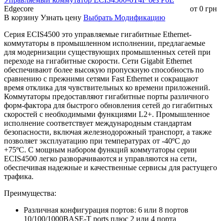
Edgecore
от
0
грн
В корзину
Узнать цену
Выбрать Модификацию
Серия ECIS4500 это управляемые гигабитные Ethernet-
коммутаторы в промышленном исполнении, предлагаемые
для модернизации существующих промышленных сетей при
переходе на гигабитные скорости. Сети Gigabit Ethernet
обеспечивают более высокую пропускную способность по
сравнению с прежними сетями Fast Ethernet и сокращают
время отклика для чувствительных ко времени приложений.
Коммутаторы предоставляют гигабитные порты различного
форм-фактора для быстрого обновления сетей до гигабитных
скоростей с необходимыми функциями L2+. Промышленное
исполнение соответствует международным стандартам
безопасности, включая железнодорожный транспорт, а также
позволяет эксплуатацию при температурах от -40ºC до
+75ºC. С мощным набором функций коммутаторы серии
ECIS4500 легко разворачиваются и управляются на сети,
обеспечивая надежные и качественные сервисы для растущего
трафика.
Преимущества:
Различная конфигурация портов: 6 или 8 портов
10/100/1000BASE-T ports плюс 2 или 4 порта