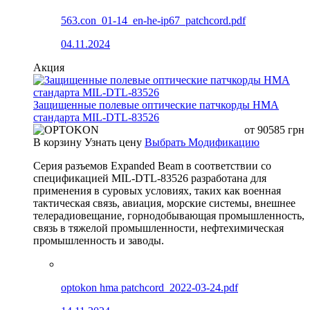
563.con_01-14_en-he-ip67_patchcord.pdf
04.11.2024
Акция
Защищенные полевые оптические патчкорды HMA
стандарта MIL-DTL-83526
от
90585
грн
В корзину
Узнать цену
Выбрать Модификацию
Серия разъемов Expanded Beam в соответствии со
спецификацией MIL-DTL-83526 разработана для
применения в суровых условиях, таких как военная
тактическая связь, авиация, морские системы, внешнее
телерадиовещание, горнодобывающая промышленность,
связь в тяжелой промышленности, нефтехимическая
промышленность и заводы.
optokon hma patchcord_2022-03-24.pdf