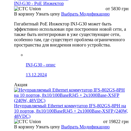
INJ-G30 - PoE Инжектор
от
5830
грн
В корзину
Узнать цену
Выбрать Модификацию
Гигабитный PoE Инжектор INJ-G30 может быть
эффективно использован при построении новой сети, а
также быть интегрирован в уже существующие сети,
особенно там, где существует проблема ограниченного
пространства для внедрения нового устройства.
INJ-G30 - опис
13.12.2024
Акция
Неуправляемый Ethernet коммутатор IFS-802GS-8PH на
10 портов, 8x10/100BaseRJ45 + 2x1000Base-XSFP (240W,
48VDC)
от
19822
грн
В корзину
Узнать цену
Выбрать Модификацию