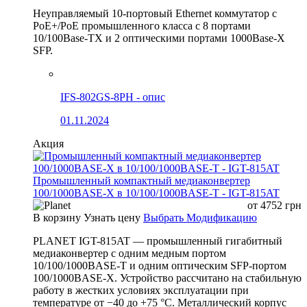
Неуправляемый 10-портовый Ethernet коммутатор с
PoE+/PoE промышленного класса с 8 портами
10/100Base-TX и 2 оптическими портами 1000Base-X
SFP.
IFS-802GS-8PH - опис
01.11.2024
Акция
Промышленный компактный медиаконвертер
100/1000BASE-X в 10/100/1000BASE-T - IGT-815AT
от
4752
грн
В корзину
Узнать цену
Выбрать Модификацию
PLANET IGT-815AT — промышленный гигабитный
медиаконвертер с одним медным портом
10/100/1000BASE-T и одним оптическим SFP-портом
100/1000BASE-X. Устройство рассчитано на стабильную
работу в жестких условиях эксплуатации при
температуре от −40 до +75 °C. Металлический корпус