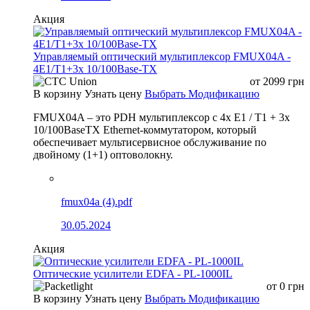
Акция
Управляемый оптический мультиплексор FMUX04A -
4E1/T1+3x 10/100Base-TX
от
2099
грн
В корзину
Узнать цену
Выбрать Модификацию
FMUX04A – это PDH мультиплексор с 4x E1 / T1 + 3x
10/100BaseTX Ethernet-коммутатором, который
обеспечивает мультисервисное обслуживание по
двойному (1+1) оптоволокну.
fmux04a (4).pdf
30.05.2024
Акция
Оптические усилители EDFA - PL-1000IL
от
0
грн
В корзину
Узнать цену
Выбрать Модификацию