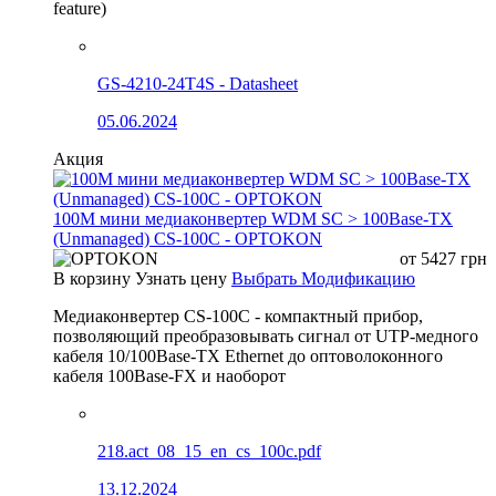
feature)
GS-4210-24T4S - Datasheet
05.06.2024
Акция
100М мини медиаконвертер WDM SC > 100Base-TX
(Unmanaged) CS-100C - OPTOKON
от
5427
грн
В корзину
Узнать цену
Выбрать Модификацию
Медиаконвертер CS-100C - компактный прибор,
позволяющий преобразовывать сигнал от UTP-медного
кабеля 10/100Base-TX Ethernet до оптоволоконного
кабеля 100Base-FX и наоборот
218.act_08_15_en_cs_100c.pdf
13.12.2024