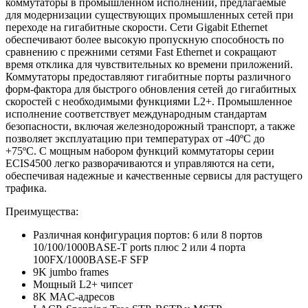
коммутаторы в промышленном исполнении, предлагаемые
для модернизации существующих промышленных сетей при
переходе на гигабитные скорости. Сети Gigabit Ethernet
обеспечивают более высокую пропускную способность по
сравнению с прежними сетями Fast Ethernet и сокращают
время отклика для чувствительных ко времени приложений.
Коммутаторы предоставляют гигабитные порты различного
форм-фактора для быстрого обновления сетей до гигабитных
скоростей с необходимыми функциями L2+. Промышленное
исполнение соответствует международным стандартам
безопасности, включая железнодорожный транспорт, а также
позволяет эксплуатацию при температурах от -40ºC до
+75ºC. С мощным набором функций коммутаторы серии
ECIS4500 легко разворачиваются и управляются на сети,
обеспечивая надежные и качественные сервисы для растущего
трафика.
Преимущества:
Различная конфигурация портов: 6 или 8 портов
10/100/1000BASE-T ports плюс 2 или 4 порта
100FX/1000BASE-F SFP
9K jumbo frames
Мощный L2+ чипсет
8K MAC-адресов