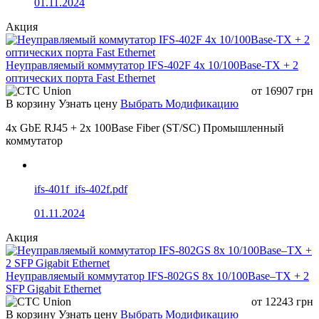
01.11.2024
Serial Bus
Поддержка протокола G.8032 Ethernet Ring
Акция
Protection Switching, время восстановления не
более 20 миллисекунд
Поддержка защиты от импульсных перенапряжений
Неуправляемый коммутатор IFS-402F 4x 10/100Base-TX + 2
6 киловольт и защиты от электростатических
оптических порта Fast Ethernet
разрядов: 15 киловольт по воздуху, 8 киловольт при
от
16907
грн
контакте
В корзину
Узнать цену
Выбрать Модификацию
Безвентиляторная конструкция IP40 для монтажа в
стойку
4x GbE RJ45 + 2x 100Base Fiber (ST/SC) Промышленный
Рабочая температура: от минус 40 до плюс 80
коммутатор
градусов Цельсия
Технические характеристики
ifs-401f_ifs-402f.pdf
Оптические
Оптич
01.11.2024
Комбинированные
порты
порты
гигабитные порты
Интерфейс
Акция
100/1000
1G/2.
16
8
4
16 портов 100/1000Base-X Small Form
Неуправляемый коммутатор IFS-802GS 8x 10/100Base–TX + 2
factor Pluggable
SFP Gigabit Ethernet
8 портов COMBO Small Form-factor
от
12243
грн
Ethernet
Pluggable / Registered Jack 45
В корзину
Узнать цену
Выбрать Модификацию