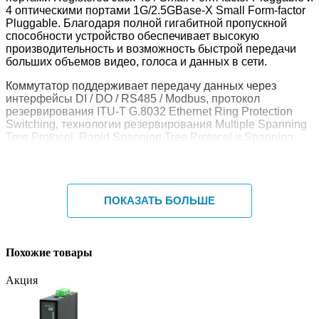
4 оптическими портами 1G/2.5GBase-X Small Form-factor
Pluggable. Благодаря полной гигабитной пропускной
способности устройство обеспечивает высокую
производительность и возможность быстрой передачи
больших объемов видео, голоса и данных в сети.
Коммутатор поддерживает передачу данных через
интерфейсы DI / DO / RS485 / Modbus, протокол
резервирования ITU-T G.8032 Ethernet Ring Protection
Switching, технологии резервирования Multiple Spanning
Tree Protocol, Rapid Spanning Tree Protocol и Spanning
Tree Protocol, а также функции статической
маршрутизации уровня 3 для Internet Protocol version 4 и
Internet Protocol version 6. Это делает устройство
оптимальным решением для построения
ПОКАЗАТЬ БОЛЬШЕ
масштабируемых и отказоустойчивых промышленных
сетей.
IGSX-RM-4SGX16GX8GC-U также является
экономически эффективным и простым в использовании
Похожие товары
устройством, обеспечивающим основные функции
промышленной Ethernet-сети, включая широкий диапазон
Акция
входного напряжения с возможностью резервированного
питания переменного тока, постоянного тока или
комбинированного питания переменного и постоянного