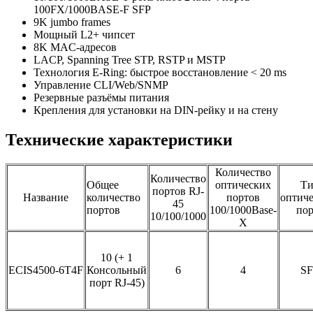
100FX/1000BASE-F SFP
9K jumbo frames
Мощный L2+ чипсет
8K MAC-адресов
LACP, Spanning Tree STP, RSTP и MSTP
Технология E-Ring: быстрое восстановление < 20 ms
Управление CLI/Web/SNMP
Резервные разъёмы питания
Крепления для установки на DIN-рейку и на стену
Технические характеристики
Количество
Количество
Общее
оптических
Т
портов RJ-
Название
количество
портов
оптиче
45
портов
100/1000Base-
пор
10/100/1000
X
10 (+ 1
ECIS4500-6T4F
Консольный
6
4
SF
порт RJ-45)