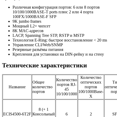
Степень защиты: IP40
Различная конфигурация портов: 6 или 8 портов
Механическая
Монтаж: в стойку
10/100/1000BASE-T ports плюс 2 или 4 порта
конструкция
Габариты: 440 × 44 × 280 миллиметро
100FX/1000BASE-F SFP
Масса: 5 килограммов
9K jumbo frames
Рабочая температура: от минус 40 до
Мощный L2+ чипсет
75 градусов Цельсия
8K MAC-адресов
Условия
Температура хранения: от минус 40 д
LACP, Spanning Tree STP, RSTP и MSTP
эксплуатации
плюс 85 градусов Цельсия
Технология E-Ring: быстрое восстановление < 20 ms
Влажность: 10–90% рабочая, 5–95%
Управление CLI/Web/SNMP
хранение
Резервные разъёмы питания
Крепления для установки на DIN-рейку и на стену
Технические характеристики
Количество
Количество
Общее
оптических
Т
портов RJ-
Название
количество
портов
оптиче
45
портов
100/1000Base-
пор
10/100/1000
X
8 (+ 1
ECIS4500-6T2F
Консольный
6
2
SF