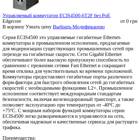
Входное напряжение: 36-75 вольт
постоянного тока; 100-240 вольт
переменного тока; резервированное
Управляемый коммутатор ECIS4500-6T2F без РоЕ
питание
Edgecore
от
0
грн
Входной ток: максимум 1 ампер
В корзину
Узнать цену
Выбрать Модификацию
Общее потребление: не более 36 ватт
Параметры
Разъем: съемная 4-контактная клемм
Серия ECIS4500 это управляемые гигабитные Ethernet-
питания
колодка; разъем переменного тока
коммутаторы в промышленном исполнении, предлагаемые
Защита от переполюсовки:
для модернизации существующих промышленных сетей при
поддерживается
переходе на гигабитные скорости. Сети Gigabit Ethernet
Защита от перенапряжения:
обеспечивают более высокую пропускную способность по
поддерживается
сравнению с прежними сетями Fast Ethernet и сокращают
Защита от перегрузки по току:
время отклика для чувствительных ко времени приложений.
поддерживается
Коммутаторы предоставляют гигабитные порты различного
Коммутационная способность: 68 гига
форм-фактора для быстрого обновления сетей до гигабитных
секунду
скоростей с необходимыми функциями L2+. Промышленное
Скорость пересылки пакетов: 101.1
исполнение соответствует международным стандартам
миллиона пакетов в секунду
безопасности, включая железнодорожный транспорт, а также
Таблица MAC-адресов: 16K
позволяет эксплуатацию при температурах от -40ºC до
Коммутационные
VLAN: 4K
+75ºC. С мощным набором функций коммутаторы серии
характеристики
Буфер: 12 мегабит
ECIS4500 легко разворачиваются и управляются на сети,
Задержка пересылки: менее 5 микрос
обеспечивая надежные и качественные сервисы для растущего
Jumbo Frame: поддержка 10Kbytes
трафика.
MDX/MIDX: поддерживается
Преимущества:
Watchdog: поддерживается