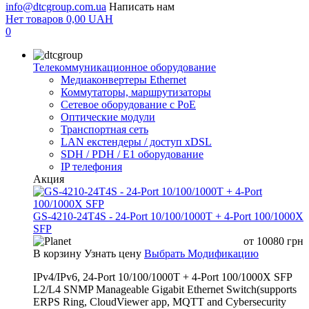
info@dtcgroup.com.ua
Написать нам
Нет товаров
0,00
UAH
0
Телекоммуникационное оборудование
Медиаконвертеры Ethernet
Коммутаторы, маршрутизаторы
Сетевое оборудование с PoE
Оптические модули
Транспортная сеть
LAN екстендеры / доступ xDSL
SDH / PDH / E1 оборудование
IP телефония
Акция
GS-4210-24T4S - 24-Port 10/100/1000T + 4-Port 100/1000X
SFP
от
10080
грн
В корзину
Узнать цену
Выбрать Модификацию
IPv4/IPv6, 24-Port 10/100/1000T + 4-Port 100/1000X SFP
L2/L4 SNMP Manageable Gigabit Ethernet Switch(supports
ERPS Ring, CloudViewer app, MQTT and Cybersecurity