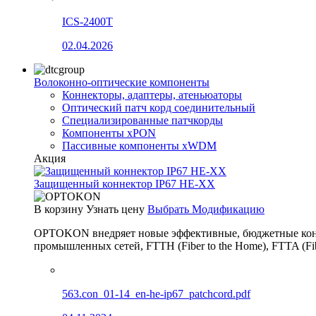
ICS-2400T
02.04.2026
Волоконно-оптические компоненты
Коннекторы, адаптеры, атеньюаторы
Оптический патч корд соединительный
Специализированные патчкорды
Компоненты xPON
Пассивные компоненты xWDM
Акция
Защищенный коннектор IP67 HE-XX
В корзину
Узнать цену
Выбрать Модификацию
OPTOKON внедряет новые эффективные, бюджетные конн
промышленных сетей, FTTH (Fiber to the Home), FTTA (F
563.con_01-14_en-he-ip67_patchcord.pdf