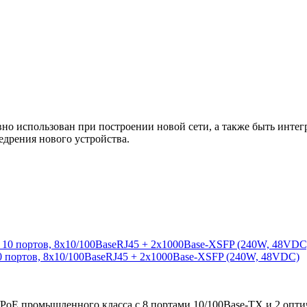
 использован при построении новой сети, а также быть интегр
едрения нового устройства.
0 портов, 8x10/100BaseRJ45 + 2x1000Base-XSFP (240W, 48VDC)
/PoE промышленного класса с 8 портами 10/100Base-TX и 2 опт