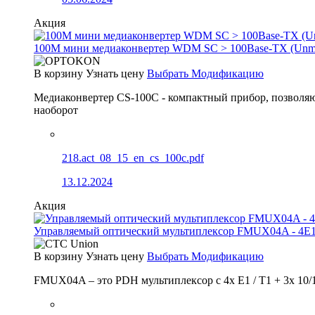
Акция
100М мини медиаконвертер WDM SC > 100Base-TX (Un
В корзину
Узнать цену
Выбрать Модификацию
Медиаконвертер CS-100C - компактный прибор, позволяю
наоборот
218.act_08_15_en_cs_100c.pdf
13.12.2024
Акция
Управляемый оптический мультиплексор FMUX04A - 4E1
В корзину
Узнать цену
Выбрать Модификацию
FMUX04A – это PDH мультиплексор с 4x E1 / T1 + 3x 10/