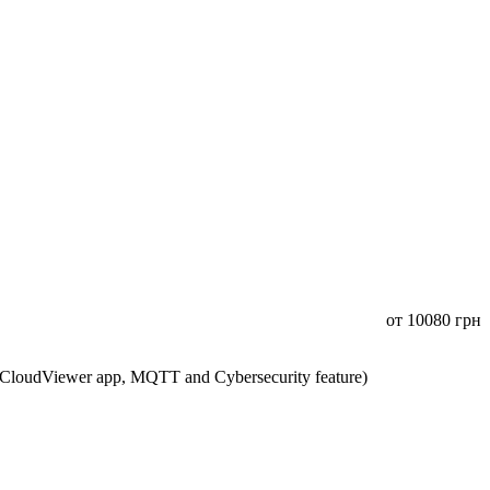
от
10080
грн
CloudViewer app, MQTT and Cybersecurity feature)