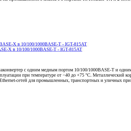
SE-X в 10/100/1000BASE-T - IGT-815AT
онвертер с одним медным портом 10/100/1000BASE-T и одним
сплуатации при температуре от −40 до +75 °C. Металлический к
Ethernet-сетей для промышленных, транспортных и уличных пр