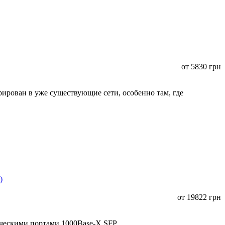
от
5830
грн
ирован в уже существующие сети, особенно там, где
от
19822
грн
ическими портами 1000Base-X SFP.