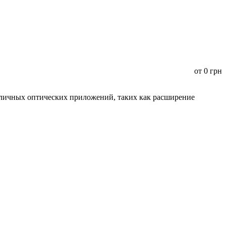
от
0
грн
зличных оптических приложений, таких как расширение