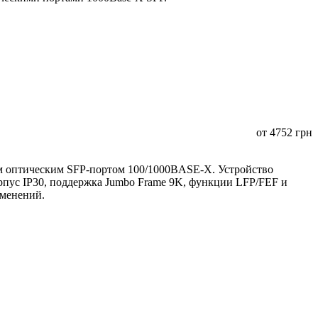
от
4752
грн
 оптическим SFP-портом 100/1000BASE-X. Устройство
орпус IP30, поддержка Jumbo Frame 9K, функции LFP/FEF и
именений.