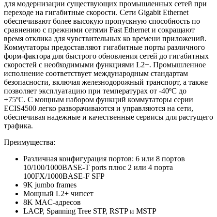
для модернизации существующих промышленных сетей при
переходе на гигабитные скорости. Сети Gigabit Ethernet
обеспечивают более высокую пропускную способность по
Поддержка режима access
сравнению с прежними сетями Fast Ethernet и сокращают
VLAN
Поддержка режима trunk
время отклика для чувствительных ко времени приложений.
Коммутаторы предоставляют гигабитные порты различного
Поддержка режима hybrid
форм-фактора для быстрого обновления сетей до гигабитных
скоростей с необходимыми функциями L2+. Промышленное
исполнение соответствует международным стандартам
Mac Based VLAN
безопасности, включая железнодорожный транспорт, а также
позволяет эксплуатацию при температурах от -40ºC до
Классификация
IP Based VLAN
+75ºC. С мощным набором функций коммутаторы серии
VLAN
ECIS4500 легко разворачиваются и управляются на сети,
Protocol Based VLAN
обеспечивая надежные и качественные сервисы для растущего
трафика.
Normal mode
Преимущества:
GVRP
Fixed mode
Различная конфигурация портов: 6 или 8 портов
10/100/1000BASE-T ports плюс 2 или 4 порта
Forbidden mode
100FX/1000BASE-F SFP
9K jumbo frames
Мощный L2+ чипсет
Port-based QinQ
8K MAC-адресов
LACP, Spanning Tree STP, RSTP и MSTP