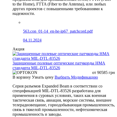
to the Home), FTTA (Fiber to the Antenna), или любых
других проектов с повышенными требованиями к
надежности.
563.con_01-14_en-he-ip67_patchcord.pdf
04.11.2024
Акция
Защищенные полевые оптические патчкорды HMA
стандарта MIL-DTL-83526
от
90585
грн
В корзину
Узнать цену
Выбрать Модификацию
Серия разъемов Expanded Beam в соответствии со
спецификацией MIL-DTL-83526 разработана для
применения в суровых условиях, таких как военная
тактическая связь, авиация, морские системы, внешнее
телерадиовещание, горнодобывающая промышленность,
связь в тяжелой промышленности, нефтехимическая
промышленность и заводы.