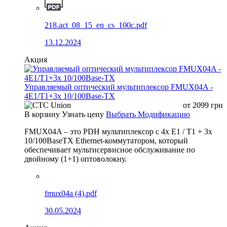
218.act_08_15_en_cs_100c.pdf
13.12.2024
Акция
Управляемый оптический мультиплексор FMUX04A -
4E1/T1+3x 10/100Base-TX
от
2099
грн
В корзину
Узнать цену
Выбрать Модификацию
FMUX04A – это PDH мультиплексор с 4x E1 / T1 + 3x
10/100BaseTX Ethernet-коммутатором, который
обеспечивает мультисервисное обслуживание по
двойному (1+1) оптоволокну.
fmux04a (4).pdf
30.05.2024