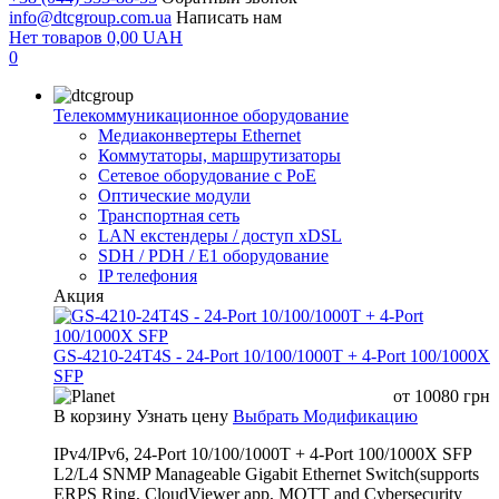
info@dtcgroup.com.ua
Написать нам
Нет товаров
0,00
UAH
0
Телекоммуникационное оборудование
Медиаконвертеры Ethernet
Коммутаторы, маршрутизаторы
Сетевое оборудование с PoE
Оптические модули
Транспортная сеть
LAN екстендеры / доступ xDSL
SDH / PDH / E1 оборудование
IP телефония
Акция
GS-4210-24T4S - 24-Port 10/100/1000T + 4-Port 100/1000X
SFP
от
10080
грн
В корзину
Узнать цену
Выбрать Модификацию
IPv4/IPv6, 24-Port 10/100/1000T + 4-Port 100/1000X SFP
L2/L4 SNMP Manageable Gigabit Ethernet Switch(supports
ERPS Ring, CloudViewer app, MQTT and Cybersecurity