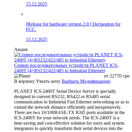
15.12.2025
[Release for hardware version 2.0.] Declaration for
FCC.
15.12.2025
Акция
Сервер последовательных устройств PLANET ICS-
2400T (4×RS232/422/485 to Industrial Ethernet)
от
22770
грн
В корзину
Узнать цену
Выбрать Модификацию
PLANET ICS-2400T Serial Device Server is specially
designed to convert RS232, RS422 or RS485 serial
communication to Industrial Fast Ethernet networking so as to
extend the network distance efficiently and inexpensively.
There are two 10/100BASE-TX RJ45 ports available in the
ICS-2400T for your network needs. The ICS-2400T is a
time-saving and cost-effective solution for users and system
integrators to quickly transform their serial devices into the