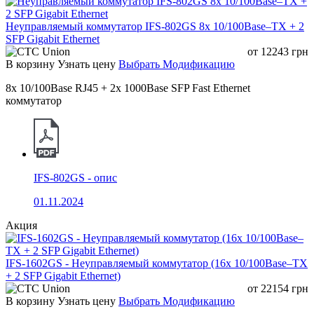
IEEE 802.1ab LLDP
Неуправляемый коммутатор IFS-802GS 8x 10/100Base–TX + 2
SFP Gigabit Ethernet
IEEE 802.3ad LACP
от
12243
грн
В корзину
Узнать цену
Выбрать Модификацию
Светодиодные индикаторы
8x 10/100Base RJ45 + 2x 1000Base SFP Fast Ethernet
коммутатор
Выключено:
Включено: питание
P (индикатор
устройство
устройства в
питания)
выключено или
норме
неисправно
IFS-802GS - опис
Включено:
01.11.2024
S (индикатор
Мигает:
устройство
состояния
инициализация
работает в
Акция
системы)
устройства
нормальном
режиме
IFS-1602GS - Неуправляемый коммутатор (16x 10/100Base–TX
+ 2 SFP Gigabit Ethernet)
Выключено: USB-накопитель не
от
22154
грн
вставлен или не распознан
В корзину
Узнать цену
Выбрать Модификацию