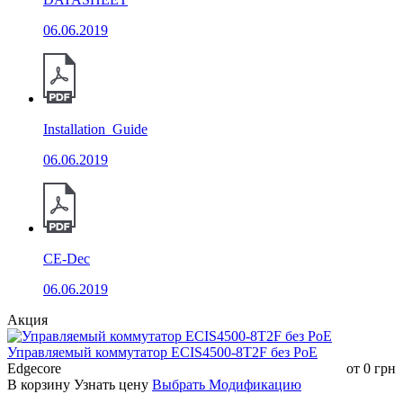
IGMP snooping
Поддержка IGMP snooping
06.06.2019
Групповой адрес
Поддержка группового адреса
Функции безопасности
Installation_Guide
06.06.2019
IP Standard ACL
MAC extend ACL
ACL
IP extend ACL
CE-Dec
IPv6 ACL
06.06.2019
Поддержка QoS Class, remarking
Акция
Поддержка планирования очередей
Управляемый коммутатор ECIS4500-8T2F без РоЕ
SP, WRR
Edgecore
от
0
грн
В корзину
Узнать цену
Выбрать Модификацию
Ограничение скорости на входном
QoS