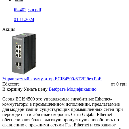
портов) Yellow
Включено: порты работают на 1000M
ifs-402gsm.pdf
01.11.2024
Выключено: соединение портов
отсутствует
Акция
49-52
(индикаторы
Включено: соединение портов
оптических
установлено
портов) Green
Мигает: передача или приём данных
Управляемый коммутатор ECIS4500-6T2F без РоЕ
Параметры питания
Edgecore
от
0
грн
В корзину
Узнать цену
Выбрать Модификацию
Входное
36-75VDC / 100~240VAC,
Серия ECIS4500 это управляемые гигабитные Ethernet-
напряжение
резервированный вход питания
коммутаторы в промышленном исполнении, предлагаемые
для модернизации существующих промышленных сетей при
переходе на гигабитные скорости. Сети Gigabit Ethernet
Входной ток
2A DC/AC Max
обеспечивают более высокую пропускную способность по
сравнению с прежними сетями Fast Ethernet и сокращают