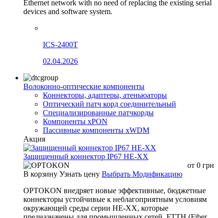
Ethernet network with no need of replacing the existing serial
devices and software system.
ICS-2400T
02.04.2026
Волоконно-оптические компоненты
Коннекторы, адаптеры, атеньюаторы
Оптический патч корд соединительный
Специализированные патчкорды
Компоненты xPON
Пассивные компоненты xWDM
Акция
Защищенный коннектор IP67 HE-XX
от
0
грн
В корзину
Узнать цену
Выбрать Модификацию
OPTOKON внедряет новые эффективные, бюджетные
коннекторы устойчивые к неблагоприятным условиям
окружающей среды серии HE-XX, которые
предназначены для промышленных сетей, FTTH (Fiber