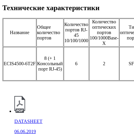
Технические характеристики
Поддержка агрегации портов Gigabit
Ethernet
Количество
Количество
Общее
оптических
Т
Поддержка агрегации 2.5 Gigabit
портов RJ-
Название
количество
портов
оптиче
Ethernet
45
портов
100/1000Base-
пор
10/100/1000
X
Поддержка агрегации 10 Gigabit
Агрегация
Ethernet
портов
8 (+ 1
Поддержка статической агрегации
ECIS4500-6T2F
Консольный
6
2
SF
порт RJ-45)
Поддержка динамической агрегации
LACP
До 64 групп агрегации и до 8 портов в
каждой группе
Поддержка IEEE802.3x flow control
Поддержка счётчиков интерфейсов
DATASHEET
Поддержка изоляции портов
06.06.2019