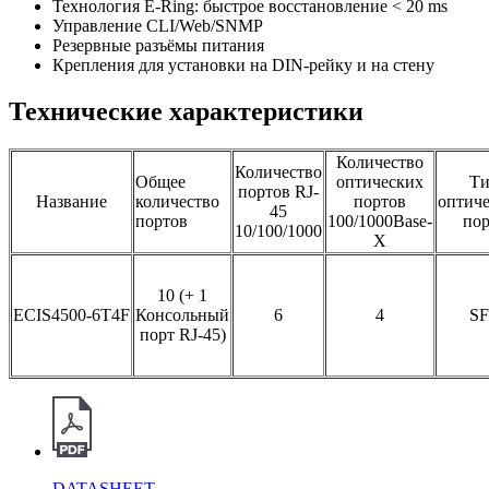
VLAN-based QinQ (VLAN-stacking;
Технология E-Ring: быстрое восстановление < 20 ms
QinQ
VLAN-mapping)
Управление CLI/Web/SNMP
Резервные разъёмы питания
Flow-based QinQ
Крепления для установки на DIN-рейку и на стену
Технические характеристики
LLDP
LLDP (Link Layer Discovery Protocol)
Количество
Количество
Поддержка IEEE802.1D-STP
Общее
оптических
Т
портов RJ-
Название
количество
портов
оптиче
45
Поддержка IEEE802.1W-RSTP
портов
100/1000Base-
пор
10/100/1000
X
Поддержка IEEE802.1S-MSTP
Протокол
10 (+ 1
кольцевой сети
ECIS4500-6T4F
Консольный
6
4
SF
Поддержка протокола G.8032 ERPS,
порт RJ-45)
одинарное кольцо, подкольцо и
основное кольцо
Время восстановления ≤20ms
Функции многоадресной передачи
DATASHEET