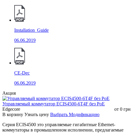
Зеркалирование портов (One-to-One,
Many-to-One)
Функции портов
Поддержка обнаружения петель (Port-
based; VLAN-based)
Installation_Guide
Поддержка подавления
06.06.2019
широковещательного шторма
(broadcast; unknown multicast; unknown
unicast)
Поддержка статического управления
CE-Dec
Mac-address
06.06.2019
Поддержка динамического
управления Mac-address
Акция
Управление
таблицей Mac-
Поддержка фильтрации Mac-address
Управляемый коммутатор ECIS4500-6T4F без РоЕ
address
Поддержка ограничения MAC на
Edgecore
от
0
грн
основе порта и VLAN
В корзину
Узнать цену
Выбрать Модификацию
Поддержка MAC flapping на основе
Серия ECIS4500 это управляемые гигабитные Ethernet-
порта и VLAN
коммутаторы в промышленном исполнении, предлагаемые