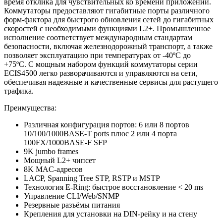
время отклика для чувствительных ко времени приложений.
Общее
Коммутаторы предоставляют гигабитные порты различного
потребление
При полной нагрузке ≤60W
форм-фактора для быстрого обновления сетей до гигабитных
мощности
скоростей с необходимыми функциями L2+. Промышленное
исполнение соответствует международным стандартам
безопасности, включая железнодорожный транспорт, а также
Съёмная 2*2-контактная клеммная
позволяет эксплуатацию при температурах от -40ºC до
Разъём
колодка (DC/DC)
+75ºC. С мощным набором функций коммутаторы серии
3-контактная розетка AC (AC/AC)
ECIS4500 легко разворачиваются и управляются на сети,
обеспечивая надежные и качественные сервисы для растущего
трафика.
Защита от
Поддерживается
переполюсовки
Преимущества:
Различная конфигурация портов: 6 или 8 портов
10/100/1000BASE-T ports плюс 2 или 4 порта
Защита от
Поддерживается
100FX/1000BASE-F SFP
перенапряжения
9K jumbo frames
Мощный L2+ чипсет
8K MAC-адресов
Защита от
LACP, Spanning Tree STP, RSTP и MSTP
превышения
Поддерживается
Технология E-Ring: быстрое восстановление < 20 ms
тока
Управление CLI/Web/SNMP
Резервные разъёмы питания
Крепления для установки на DIN-рейку и на стену
Функции уровня Layer 2