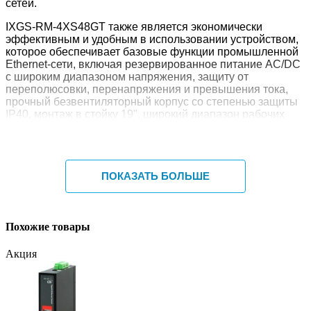
сетей.
IXGS-RM-4XS48GT также является экономически
эффективным и удобным в использовании устройством,
которое обеспечивает базовые функции промышленной
Ethernet-сети, включая резервированное питание AC/DC
с широким диапазоном напряжения, защиту от
переполюсовки, перенапряжения и превышения тока,
прочный безвентиляторный корпус со степенью защиты
IP40, монтаж в стойку 19", широкий диапазон рабочих
температур от -40 до +70 ºC, а также высокий уровень
электромагнитной совместимости и электромагнитной
стойкости.
Это оптимальное решение для тяжёлой
ПОКАЗАТЬ БОЛЬШЕ
промышленности, транспорта, нефтегазовой отрасли,
химической промышленности, систем Internet Protocol
видеонаблюдения и автоматизации технологических
процессов, где условия эксплуатации являются жёсткими
Похожие товары
и критичными.
Акция
Основные характеристики
48 портов 10/100/1000Base-T Registered Jack 45 и 4
порта 1G/2.5G/10GBase-X Small Form-factor