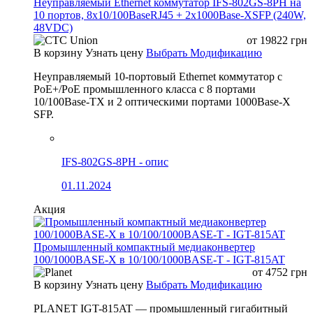
Неуправляемый Ethernet коммутатор IFS-802GS-8PH на
10 портов, 8x10/100BaseRJ45 + 2x1000Base-XSFP (240W,
48VDC)
от
19822
грн
В корзину
Узнать цену
Выбрать Модификацию
Неуправляемый 10-портовый Ethernet коммутатор с
PoE+/PoE промышленного класса с 8 портами
10/100Base-TX и 2 оптическими портами 1000Base-X
SFP.
IFS-802GS-8PH - опис
01.11.2024
Акция
Промышленный компактный медиаконвертер
100/1000BASE-X в 10/100/1000BASE-T - IGT-815AT
от
4752
грн
В корзину
Узнать цену
Выбрать Модификацию
PLANET IGT-815AT — промышленный гигабитный