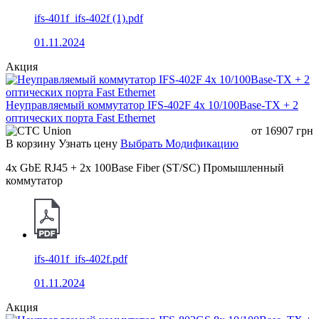
управления
конфигурации и обновления
микропрограммы
ifs-401f_ifs-402f (1).pdf
01.11.2024
IEEE 802.3 10Base-T Ethernet
Акция
IEEE 802.3u 100Base-TX Ethernet
Неуправляемый коммутатор IFS-402F 4x 10/100Base-TX + 2
IEEE 802.3ab 1000Base-T Ethernet
оптических порта Fast Ethernet
IEEE 802.3z 1000Base-X Ethernet
от
16907
грн
В корзину
Узнать цену
Выбрать Модификацию
IEEE802.3x Flow Control and Back
Pressure
4x GbE RJ45 + 2x 100Base Fiber (ST/SC) Промышленный
коммутатор
IEEE 802.1D Spanning Tree Protocol
Стандарты
IEEE 802.1w Rapid Spanning Tree
Protocol
IEEE 802.1Q VLAN
ifs-401f_ifs-402f.pdf
ITU-T G.8032 ERPS
01.11.2024
IEEE 802.1X Port Authentication
Акция
Network Control