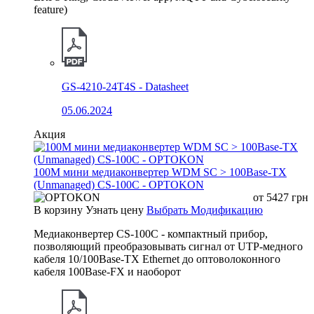
feature)
GS-4210-24T4S - Datasheet
05.06.2024
Акция
100М мини медиаконвертер WDM SC > 100Base-TX
(Unmanaged) CS-100C - OPTOKON
от
5427
грн
В корзину
Узнать цену
Выбрать Модификацию
Медиаконвертер CS-100C - компактный прибор,
позволяющий преобразовывать сигнал от UTP-медного
кабеля 10/100Base-TX Ethernet до оптоволоконного
кабеля 100Base-FX и наоборот