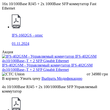
16x 10/100Base RJ45 + 2x 1000Base SFP коммутатор Fast
Ethernet
USB (индикатор
Включено: USB-накопитель распознан
состояния USB)
устройством
Мигает: устройство читает/записывает
данные с USB-накопителя
IFS-1602GS - опис
01.11.2024
Выключено: соединение портов
отсутствует
Акция
1-48
(индикаторы
Включено: соединение портов
IFS-402GSM - Управляемый коммутатор IFS-402GSM
медных портов)
установлено
4x10/100Base–T + 2 SFP Gigabit Ethernet
Green
от
34980
грн
В корзину
Узнать цену
Выбрать Модификацию
Мигает: передача или приём данных
4x 10/100Base RJ45 + 2x 100/1000Base SFP Управляемый
коммутатор
Выключено: порты работают на
1-48
10/100M
(индикаторы
скорости медных