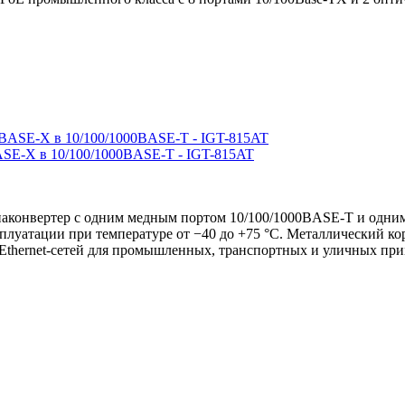
SE-X в 10/100/1000BASE-T - IGT-815AT
онвертер с одним медным портом 10/100/1000BASE-T и одним
сплуатации при температуре от −40 до +75 °C. Металлический к
Ethernet-сетей для промышленных, транспортных и уличных пр