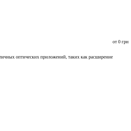
от
0
грн
зличных оптических приложений, таких как расширение