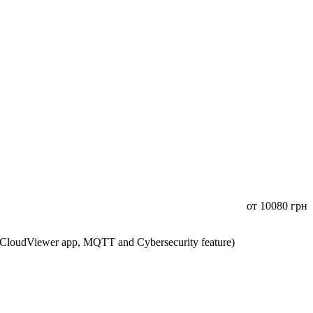
от
10080
грн
CloudViewer app, MQTT and Cybersecurity feature)