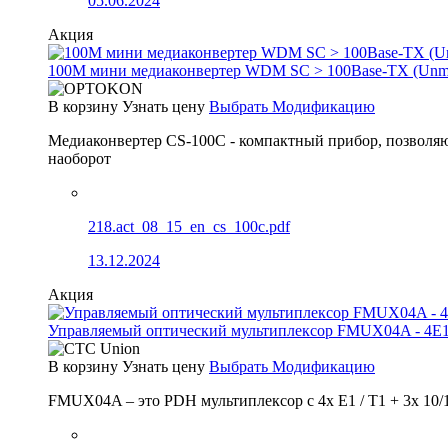
05.06.2024
Акция
100М мини медиаконвертер WDM SC > 100Base-TX (Un
В корзину
Узнать цену
Выбрать Модификацию
Медиаконвертер CS-100C - компактный прибор, позволяю
наоборот
218.act_08_15_en_cs_100c.pdf
13.12.2024
Акция
Управляемый оптический мультиплексор FMUX04A - 4E1
В корзину
Узнать цену
Выбрать Модификацию
FMUX04A – это PDH мультиплексор с 4x E1 / T1 + 3x 10/