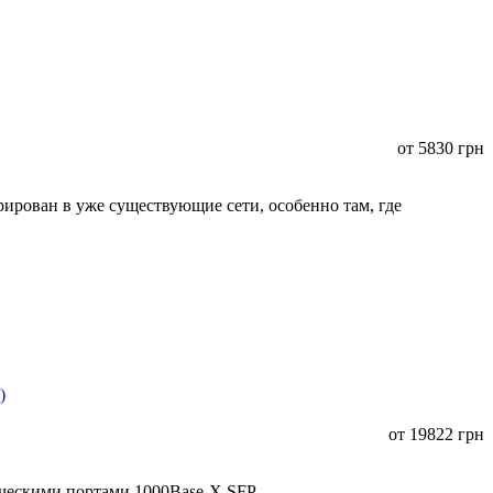
от
5830
грн
ирован в уже существующие сети, особенно там, где
от
19822
грн
ическими портами 1000Base-X SFP.