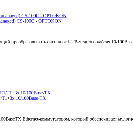
managed) CS-100C - OPTOKON
щий преобразовывать сигнал от UTP-медного кабеля 10/100Base-
/T1+3x 10/100Base-TX
100BaseTX Ethernet-коммутатором, который обеспечивает мульти