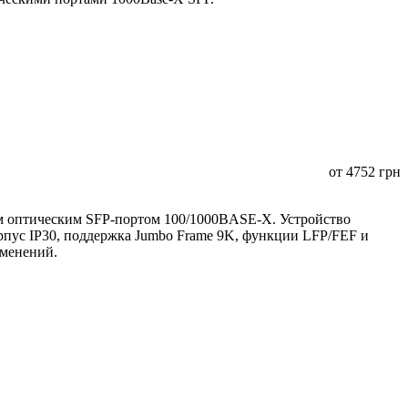
от
4752
грн
 оптическим SFP-портом 100/1000BASE-X. Устройство
орпус IP30, поддержка Jumbo Frame 9K, функции LFP/FEF и
именений.