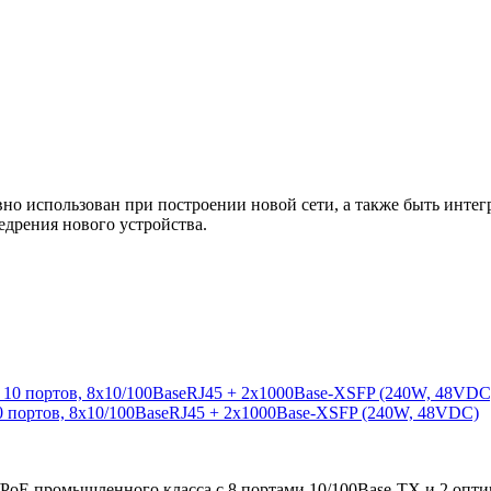
 использован при построении новой сети, а также быть интегр
едрения нового устройства.
0 портов, 8x10/100BaseRJ45 + 2x1000Base-XSFP (240W, 48VDC)
/PoE промышленного класса с 8 портами 10/100Base-TX и 2 опт