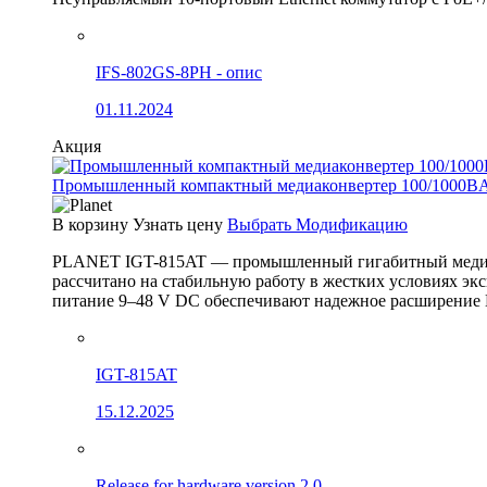
IFS-802GS-8PH - опис
01.11.2024
Акция
Промышленный компактный медиаконвертер 100/1000BA
В корзину
Узнать цену
Выбрать Модификацию
PLANET IGT-815AT — промышленный гигабитный медиак
рассчитано на стабильную работу в жестких условиях эк
питание 9–48 V DC обеспечивают надежное расширение 
IGT-815AT
15.12.2025
Release for hardware version 2.0.