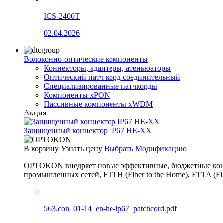
ICS-2400T
02.04.2026
Волоконно-оптические компоненты
Коннекторы, адаптеры, атеньюаторы
Оптический патч корд соединительный
Специализированные патчкорды
Компоненты xPON
Пассивные компоненты xWDM
Акция
Защищенный коннектор IP67 HE-XX
В корзину
Узнать цену
Выбрать Модификацию
OPTOKON внедряет новые эффективные, бюджетные конн
промышленных сетей, FTTH (Fiber to the Home), FTTA (F
563.con_01-14_en-he-ip67_patchcord.pdf