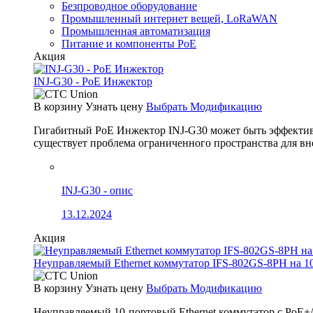
Безпроводное оборудование
Промышленный интернет вещей, LoRaWAN
Промышленная автоматизация
Питание и компоненты PoE
Акция
INJ-G30 - PoE Инжектор
В корзину
Узнать цену
Выбрать Модификацию
Гигабитный PoE Инжектор INJ-G30 может быть эффективно
существует проблема ограниченного пространства для вн
INJ-G30 - опис
13.12.2024
Акция
Неуправляемый Ethernet коммутатор IFS-802GS-8PH на 1
В корзину
Узнать цену
Выбрать Модификацию
Неуправляемый 10-портовый Ethernet коммутатор с PoE+