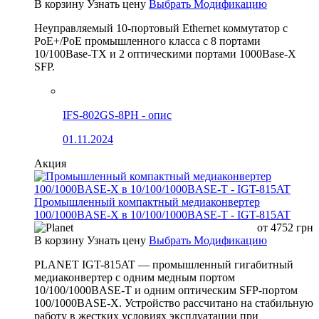
В корзину
Узнать цену
Выбрать Модификацию
Неуправляемый 10-портовый Ethernet коммутатор с
PoE+/PoE промышленного класса с 8 портами
10/100Base-TX и 2 оптическими портами 1000Base-X
SFP.
IFS-802GS-8PH - опис
01.11.2024
Акция
Промышленный компактный медиаконвертер
100/1000BASE-X в 10/100/1000BASE-T - IGT-815AT
от
4752
грн
В корзину
Узнать цену
Выбрать Модификацию
PLANET IGT-815AT — промышленный гигабитный
медиаконвертер с одним медным портом
10/100/1000BASE-T и одним оптическим SFP-портом
100/1000BASE-X. Устройство рассчитано на стабильную
работу в жестких условиях эксплуатации при