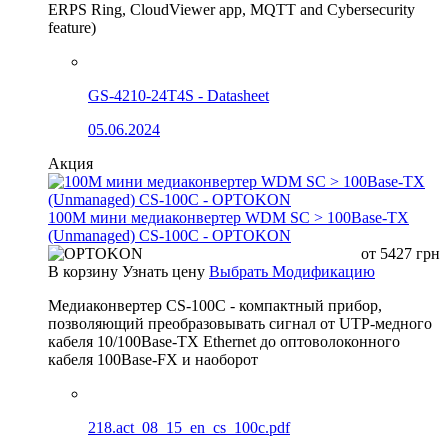
ERPS Ring, CloudViewer app, MQTT and Cybersecurity
feature)
GS-4210-24T4S - Datasheet
05.06.2024
Акция
100М мини медиаконвертер WDM SC > 100Base-TX
(Unmanaged) CS-100C - OPTOKON
от
5427
грн
В корзину
Узнать цену
Выбрать Модификацию
Медиаконвертер CS-100C - компактный прибор,
позволяющий преобразовывать сигнал от UTP-медного
кабеля 10/100Base-TX Ethernet до оптоволоконного
кабеля 100Base-FX и наоборот
218.act_08_15_en_cs_100c.pdf