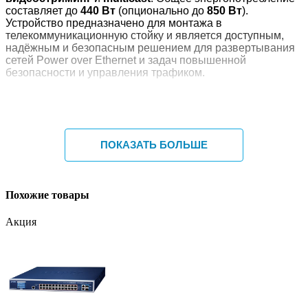
составляет до
440 Вт
(опционально до
850 Вт
).
Устройство предназначено для монтажа в
телекоммуникационную стойку и является доступным,
надёжным и безопасным решением для развертывания
сетей Power over Ethernet и задач повышенной
безопасности и управления трафиком.
Ключевые особенности
4 порта SFP со скоростью 1 Гбит/с или 2,5 Гбит/с, 16
портов RJ45 PoE 10/100/1000 Мбит/с, 8
ПОКАЗАТЬ БОЛЬШЕ
комбинированных портов 1G SFP/RJ45, 1
консольный интерфейс RJ45 для базового
управления и настройки
Соответствие стандартам IEEE 802.3at и IEEE
Похожие товары
802.3af, максимальная выходная мощность на порт
— до 30 Вт (PoE+)
Акция
Интеллектуальный и стандартный PoE-чипсет для
автоматического определения устройств, питаемых
по Ethernet (PD), с целью предотвращения
повреждения PD-устройств
Функции третьего уровня: поддержка статической
маршрутизации IPv4/IPv6, DHCP-сервер
Агрегация портов: поддержка агрегации Gigabit