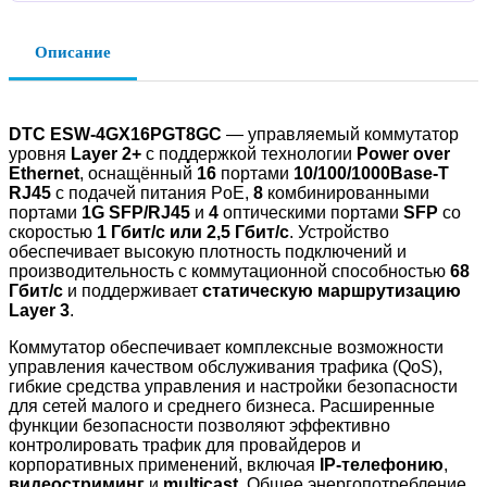
Описание
DTC ESW-4GX16PGT8GC
— управляемый коммутатор
уровня
Layer 2+
с поддержкой технологии
Power over
Ethernet
, оснащённый
16
портами
10/100/1000Base-T
RJ45
с подачей питания PoE,
8
комбинированными
портами
1G SFP/RJ45
и
4
оптическими портами
SFP
со
скоростью
1 Гбит/с или 2,5 Гбит/с
. Устройство
обеспечивает высокую плотность подключений и
производительность с коммутационной способностью
68
Гбит/с
и поддерживает
статическую маршрутизацию
Layer 3
.
Коммутатор обеспечивает комплексные возможности
управления качеством обслуживания трафика (QoS),
гибкие средства управления и настройки безопасности
для сетей малого и среднего бизнеса. Расширенные
функции безопасности позволяют эффективно
контролировать трафик для провайдеров и
корпоративных применений, включая
IP-телефонию
,
видеостриминг
и
multicast
. Общее энергопотребление