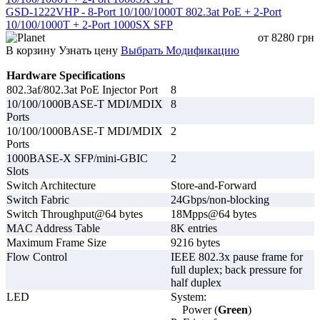
GSD-1222VHP - 8-Port 10/100/1000T 802.3at PoE + 2-Port
10/100/1000T + 2-Port 1000SX SFP
от
8280
грн
Защита от
Поддерживается
В корзину
Узнать цену
Выбрать Модификацию
перегрузки по току
Hardware Specifications
802.3af/802.3at PoE Injector Port
8
Функции Layer 2
10/100/1000BASE-T MDI/MDIX
8
Ports
10/100/1000BASE-T MDI/MDIX
2
Поддерживается агрегация портов
Ports
Gigabit Ethernet
1000BASE-X SFP/mini-GBIC
2
Slots
Поддерживается агрегация 2.5GE
Switch Architecture
Store-and-Forward
Switch Fabric
24Gbps/non-blocking
Поддерживается статическая агрег
Агрегация портов
Switch Throughput@64 bytes
18Mpps@64 bytes
MAC Address Table
8K entries
Поддерживается динамическая
агрегация LACP
Maximum Frame Size
9216 bytes
Flow Control
IEEE 802.3x pause frame for
До 64 групп агрегации и до 8 портов
full duplex; back pressure for
группе
half duplex
LED
System:
Power (
Green
)