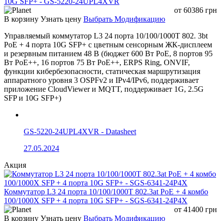
10G SFP+ - GS-5220-24UPL4XVR
мониторинг температуры; Ping, Tracert и DDM для
от
60386
грн
оптических трансиверов; TFTP Client, Telnet Server,
В корзину
Узнать цену
Выбрать Модификацию
SSH Server, управление IPv6; управление PoE
Обновление прошивки и резервное копирование/
Управляемый коммутатор L3 24 порта 10/100/1000T 802. 3bt
восстановление конфигурации через Web GUI, FTP
PoE + 4 порта 10G SFP+ с цветным сенсорным ЖК-дисплеем
и TFTP
и резервным питанием 48 В (бюджет 600 Вт PoE, 8 портов 95
Вт PoE++, 16 портов 75 Вт PoE++, ERPS Ring, ONVIF,
Технические характеристики
функции кибербезопасности, статическая маршрутизация
аппаратного уровня 3 OSPFv2 и IPv4/IPv6, поддерживает
приложение CloudViewer и MQTT, поддерживает 1G, 2.5G
Номер модели
LT-S8328GP-4GX16GT8GC
SFP и 10G SFP+)
Медные
Гигабитные
GS-5220-24UPL4XVR - Datasheet
Оптические
порты
комбиниров
порты
RJ45
порты
27.05.2024
Интерфейс
Акция
4
16
8
Коммутатор L3 24 порта 10/100/1000T 802.3at PoE + 4 комбо
100/1000X SFP + 4 порта 10G SFP+ - SGS-6341-24P4X
от
41400
грн
16*10/100/1000Base-T RJ45 PoE
В корзину
Узнать цену
Выбрать Модификацию