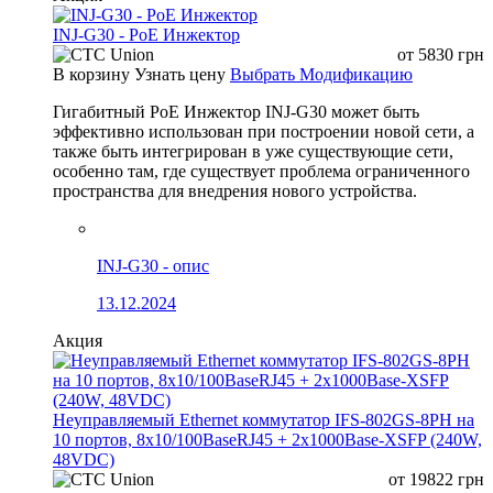
INJ-G30 - PoE Инжектор
от
5830
грн
В корзину
Узнать цену
Выбрать Модификацию
Гигабитный PoE Инжектор INJ-G30 может быть
эффективно использован при построении новой сети, а
также быть интегрирован в уже существующие сети,
особенно там, где существует проблема ограниченного
пространства для внедрения нового устройства.
INJ-G30 - опис
13.12.2024
Акция
Неуправляемый Ethernet коммутатор IFS-802GS-8PH на
10 портов, 8x10/100BaseRJ45 + 2x1000Base-XSFP (240W,
48VDC)
от
19822
грн