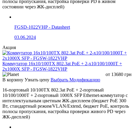
полосы пропускания, настройка проверки PD в живом
состоянии через ЖК-дисплей)
SYS (индикатор
Мигает:
Включено: устрой
состояния
инициализация
работает в
FGSD-1022VHP - Datasheet
системы)
устройства
нормальном реж
03.06.2024
Выключено: USB-накопитель не вст
Акция
или не определён устройством
Коммутатор 16x10/100TX 802.3at PoE + 2-x10/100/1000T +
2x1000X SFP - FGSW-1822VHP
USB (индикатор
Включено: USB-накопитель определ
от
13680
грн
состояния USB)
устройством
В корзину
Узнать цену
Выбрать Модификацию
16-портовый 10/100TX 802.3at PoE + 2-портовый
10/100/1000T + 2-портовый 1000X SFP Ethernet-коммутатор с
Мигает: устройство читает или
интеллектуальным цветным ЖК-дисплеем (бюджет PoE 300
записывает данные на USB-накопит
Вт, стандартный режим/VLAN/Extend, бюджет PoE, контроль
полосы пропускания, настройка проверки живого PD через
ЖК-дисплей)
Выключено: линк порта отсутствует