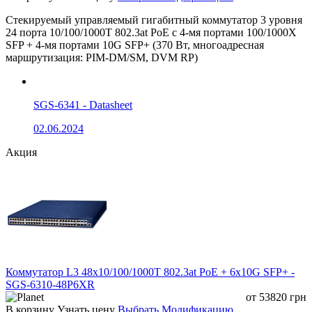
Ethernet
8*COMBO SFP/RJ45
Стекируемый управляемый гигабитный коммутатор 3 уровня
4*1000/2500Base-X SFP
24 порта 10/100/1000T 802.3at PoE с 4-мя портами 100/1000X
SFP + 4-мя портами 10G SFP+ (370 Вт, многоадресная
маршрутизация: PIM-DM/SM, DVM RP)
1*консольный порт RJ45 (115200,8,N
Порт управления
1*USB 2.0 для конфигурации и
обновления прошивки
SGS-6341 - Datasheet
02.06.2024
IEEE 802.3 10Base-T Ethernet
Акция
IEEE 802.3u 100Base-TX Ethernet
IEEE 802.3ab 1000Base-T Ethernet
IEEE 802.3z 1000Base-X Ethernet
IEEE 802.3X управление потоком и
обратное давление
Коммутатор L3 48х10/100/1000T 802.3at PoE + 6x10G SFP+ -
IEEE 802.1D протокол Spanning Tre
SGS-6310-48P6XR
от
53820
грн
IEEE 802.1w протокол Rapid Spanni
В корзину
Узнать цену
Выбрать Модификацию