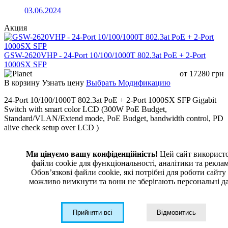
Расширенный MAC ACL
Списки контроля
03.06.2024
доступа
Расширенный IP ACL
Акция
IPv6 ACL
GSW-2620VHP - 24-Port 10/100/1000T 802.3at PoE + 2-Port
1000SX SFP
Поддерживаются классы QoS и
от
17280
грн
перемаркировка
В корзину
Узнать цену
Выбрать Модификацию
Поддерживается планирование оче
24-Port 10/100/1000T 802.3at PoE + 2-Port 1000SX SFP Gigabit
Strict Priority и Weighted Round Robi
Switch with smart color LCD (300W PoE Budget,
Standard/VLAN/Extend mode, PoE Budget, bandwidth control, PD
QoS
Ограничение скорости на входе на
alive check setup over LCD )
основе порта
Ограничение скорости на выходе на
Ми цінуємо вашу конфіденційність!
Цей сайт використ
основе порта
GSW-2620VHP - Datasheet
файли cookie для функціональності, аналітики та рекла
Обовʼязкові файли cookie, які потрібні для роботи сайту
Поддерживается QoS на основе пол
03.06.2024
можливо вимкнути та вони не зберігають персональні да
Контроль доступа к порту
Прийняти всі
Відмовитись