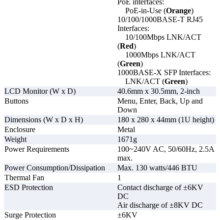
PoE interfaces:
Поддерживается управление поток
PoE-in-Use (
Orange
)
IEEE 802.3x
10/100/1000BASE-T RJ45
Interfaces:
Поддерживаются счётчики интерфе
10/100Mbps LNK/ACT
Поддерживается изоляция портов
(
Red
)
1000Mbps LNK/ACT
Зеркалирование портов (один-к-одн
(
Green
)
Функции портов
много-к-одному)
1000BASE-X SFP Interfaces:
LNK/ACT (
Green
)
Поддерживается обнаружение петел
LCD Monitor (W x D)
40.6mm x 30.5mm, 2-inch
основе порта; на основе VLAN)
Buttons
Menu, Enter, Back, Up and
Down
Поддерживается подавление
Dimensions (W x D x H)
180 x 280 x 44mm (1U height)
широковещательного шторма (broad
Enclosure
Metal
unknown multicast; unknown unicast)
Weight
1671g
Power Requirements
100~240V AC, 50/60Hz, 2.5A
max.
Поддерживается управление
Power Consumption/Dissipation
Max. 130 watts/446 BTU
статическими MAC-адресами
Thermal Fan
1
ESD Protection
Contact discharge of ±6KV
Поддерживается управление
DC
динамическими MAC-адресами
Air discharge of ±8KV DC
Управление
Поддерживается фильтрация MAC-
Surge Protection
±6KV
таблицей MAC-