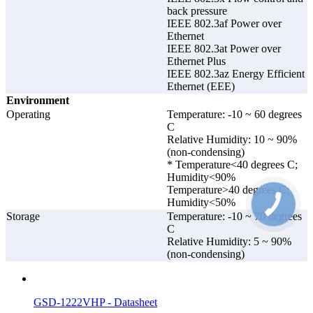
back pressure
GVRP
Фиксированный режим
IEEE 802.3af Power over
Ethernet
Запрещённый режим
IEEE 802.3at Power over
Ethernet Plus
IEEE 802.3az Energy Efficient
QinQ на основе порта
Ethernet (EEE)
Environment
QinQ на основе VLAN (наложение V
QinQ
Operating
Temperature: -10 ~ 60 degrees
отображение VLAN)
C
Relative Humidity: 10 ~ 90%
QinQ на основе потока
(non-condensing)
* Temperature<40 degrees C;
Humidity<90%
LLDP (протокол обнаружения уровн
Temperature>40 degrees C;
LLDP
канала связи)
Humidity<50%
Storage
Temperature: -10 ~ 70 degrees
C
Relative Humidity: 5 ~ 90%
Поддерживается IEEE 802.1D STP
(non-condensing)
Поддерживается IEEE 802.1W RST
Поддерживается IEEE 802.1S MSTP
GSD-1222VHP - Datasheet
Кольцевые