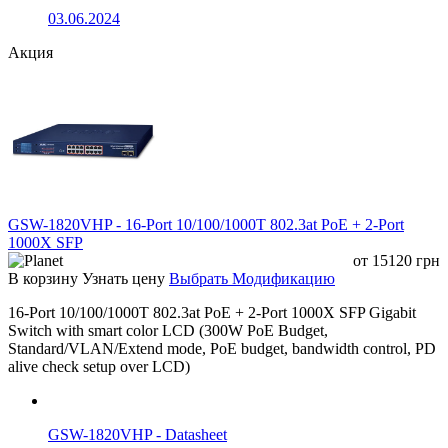
сетевые протоколы
03.06.2024
Поддерживается протокол G.8032 
Акция
одиночное кольцо, подкольцо и
магистральное кольцо
Время восстановления ≤ 20 мс
Multicast второго уровня
GSW-1820VHP - 16-Port 10/100/1000T 802.3at PoE + 2-Port
IGMP snooping
Поддерживается IGMP snooping
1000X SFP
от
15120
грн
В корзину
Узнать цену
Выбрать Модификацию
Групповой адрес
Поддерживается групповой адрес
16-Port 10/100/1000T 802.3at PoE + 2-Port 1000X SFP Gigabit
Switch with smart color LCD (300W PoE Budget,
Standard/VLAN/Extend mode, PoE budget, bandwidth control, PD
Функции безопасности
alive check setup over LCD)
Стандартный IP ACL
GSW-1820VHP - Datasheet