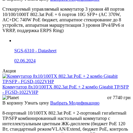
Tree
Стандарты
Стекируемый управляемый коммутатор 3 уровня 48 портов
IEEE 802.1Q VLAN
10/100/1000T 802.3at PoE + 6 портов 10G SFP+ (AC 370W,
AC+DC 740W PoE бюджет, аппаратное стекирование до 8
ITU-T G.8032 ERPS
устройств, аппаратная маршрутизация 3 уровня IPv4/IPv6 и
VRRP, поддержка ERPS Ring)
IEEE 802.1X сетевой контроль
аутентификации порта
IEEE 802.1ab LLDP
SGS-6310 - Datasheet
IEEE 802.3ad LACP
02.06.2024
IEEE 802.3af
Акция
IEEE 802.3at
Коммутатор 8x10/100TX 802.3at PoE + 2 комбо Gigabit TP/SFP
- FGSD-1022VHP
Светодиодные индикаторы
от
7740
грн
В корзину
Узнать цену
Выбрать Модификацию
8-портовый 10/100TX 802.3at PoE + 2-портовый гигабитный
Выключено:
TP/SFP комбинированный настольный коммутатор с
PWR (индикатор
устройство
Включено: питан
интеллектуальным цветным ЖК-дисплеем (бюджет PoE 120
питания)
обесточено или
устройства в нор
Вт, стандартный режим/VLAN/Extend, бюджет PoE, контроль
неисправно