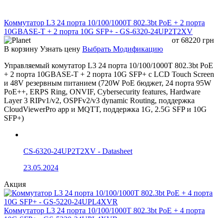
Ethernet, агрегации 2.5GE, статическая и
динамическая агрегация
Виртуальные локальные сети: режимы access, trunk,
Коммутатор L3 24 порта 10/100/1000T 802.3bt PoE + 2 порта
hybrid и классификация VLAN, включая VLAN на
10GBASE-T + 2 порта 10G SFP+ - GS-6320-24UP2T2XV
основе MAC-адреса, IP-адреса и протокола
от
68220
грн
QinQ: поддержка QinQ на основе порта, на основе
В корзину
Узнать цену
Выбрать Модификацию
VLAN и на основе потока
Зеркалирование портов: много-к-одному
Управляемый комутатор L3 24 порта 10/100/1000T 802.3bt PoE
Кольцевые протоколы второго уровня: STP, RSTP,
+ 2 порта 10GBASE-T + 2 порта 10G SFP+ с LCD Touch Screen
MSTP, G.8032 ERPS, одиночное кольцо и подкольцо
и 48V резервным питанием (720W PoE бюджет, 24 порта 95W
Multicast: поддержка IGMP snooping
PoE++, ERPS Ring, ONVIF, Cybersecurity features, Hardware
QoS: классы, маркировка, планирование очередей
Layer 3 RIPv1/v2, OSPFv2/v3 dynamic Routing, поддержка
Strict Priority и Weighted Round Robin, ограничение
CloudViewerPro app и MQTT, поддержка 1G, 2.5G SFP и 10G
скорости на входе/выходе на основе порта и QoS
SFP+)
на основе политик
Безопасность: IEEE 802.1X, аутентификация порта,
аутентификация MAC, служба RADIUS; port-security,
CS-6320-24UP2T2XV - Datasheet
защита IP-источника, привязка IP/Port/MAC,
проверка ARP и фильтрация ARP-пакетов,
23.05.2024
изоляция портов
Управление: LLDP, управление пользователями и
Акция
аутентификация входа; SNMP v1/v2c/v3; веб-
управление HTTP 1.1 и HTTPS; Syslog и
классификация тревог; RMON (удалённый
Коммутатор L3 24 порта 10/100/1000T 802.3bt PoE + 4 порта
мониторинг) тревоги/события/история; NTP,