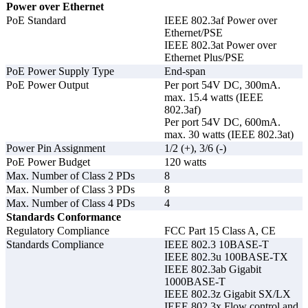
адресов
Power over Ethernet
адресов
PoE Standard
IEEE 802.3af Power over
Поддерживается ограничение MAC-
Ethernet/PSE
адресов на основе порта и VLAN
IEEE 802.3at Power over
Ethernet Plus/PSE
Поддерживается контроль MAC flap
PoE Power Supply Type
End-span
на основе порта и VLAN
PoE Power Output
Per port 54V DC, 300mA.
max. 15.4 watts (IEEE
802.3af)
Поддерживается режим access
Per port 54V DC, 600mA.
max. 30 watts (IEEE 802.3at)
VLAN
Поддерживается режим trunk
Power Pin Assignment
1/2 (+), 3/6 (-)
PoE Power Budget
120 watts
Поддерживается режим hybrid
Max. Number of Class 2 PDs
8
Max. Number of Class 3 PDs
8
Max. Number of Class 4 PDs
4
VLAN на основе MAC-адресов
Standards Conformance
Классификация
Regulatory Compliance
FCC Part 15 Class A, CE
VLAN на основе IP-адресов
VLAN
Standards Compliance
IEEE 802.3 10BASE-T
VLAN на основе протокола
IEEE 802.3u 100BASE-TX
IEEE 802.3ab Gigabit
1000BASE-T
IEEE 802.3z Gigabit SX/LX
Нормальный режим
IEEE 802.3x Flow control and