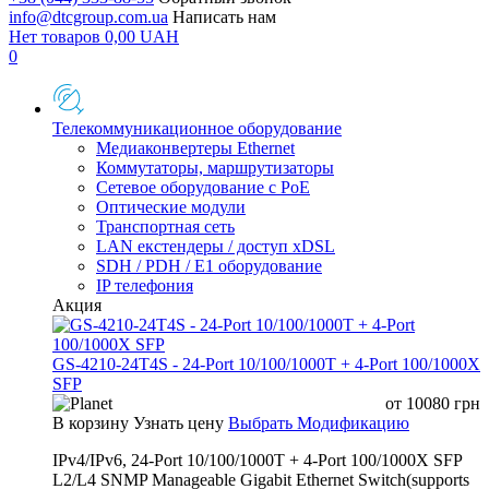
info@dtcgroup.com.ua
Написать нам
Нет товаров
0,00
UAH
0
Телекоммуникационное оборудование
Медиаконвертеры Ethernet
Коммутаторы, маршрутизаторы
Сетевое оборудование с PoE
Оптические модули
Транспортная сеть
LAN екстендеры / доступ xDSL
SDH / PDH / E1 оборудование
IP телефония
Акция
GS-4210-24T4S - 24-Port 10/100/1000T + 4-Port 100/1000X
SFP
от
10080
грн
В корзину
Узнать цену
Выбрать Модификацию
IPv4/IPv6, 24-Port 10/100/1000T + 4-Port 100/1000X SFP
L2/L4 SNMP Manageable Gigabit Ethernet Switch(supports