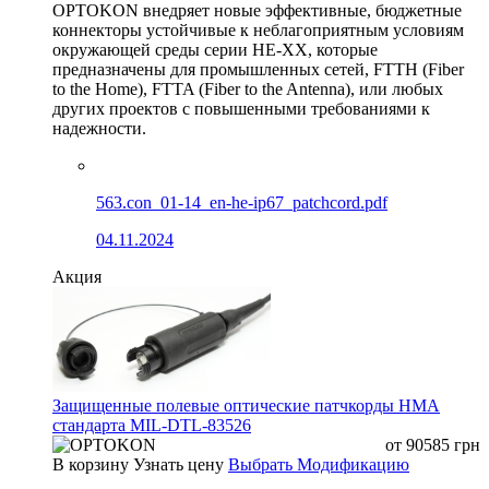
OPTOKON внедряет новые эффективные, бюджетные
коннекторы устойчивые к неблагоприятным условиям
окружающей среды серии HE-XX, которые
предназначены для промышленных сетей, FTTH (Fiber
to the Home), FTTA (Fiber to the Antenna), или любых
других проектов с повышенными требованиями к
надежности.
563.con_01-14_en-he-ip67_patchcord.pdf
04.11.2024
Акция
Защищенные полевые оптические патчкорды HMA
стандарта MIL-DTL-83526
от
90585
грн
В корзину
Узнать цену
Выбрать Модификацию