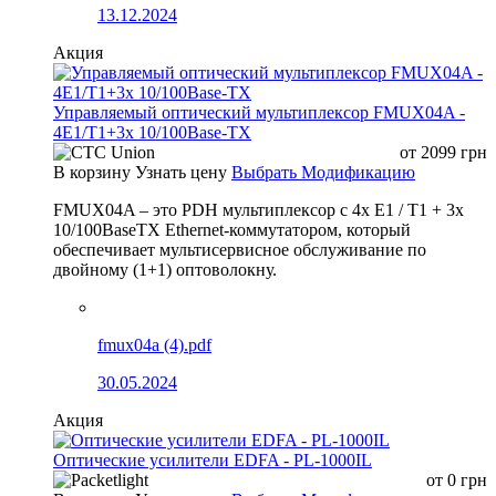
13.12.2024
Акция
Управляемый оптический мультиплексор FMUX04A -
4E1/T1+3x 10/100Base-TX
от
2099
грн
В корзину
Узнать цену
Выбрать Модификацию
FMUX04A – это PDH мультиплексор с 4x E1 / T1 + 3x
10/100BaseTX Ethernet-коммутатором, который
обеспечивает мультисервисное обслуживание по
двойному (1+1) оптоволокну.
fmux04a (4).pdf
30.05.2024
Акция
Оптические усилители EDFA - PL-1000IL
от
0
грн