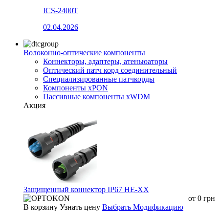
ICS-2400T
02.04.2026
Волоконно-оптические компоненты
Коннекторы, адаптеры, атеньюаторы
Оптический патч корд соединительный
Специализированные патчкорды
Компоненты xPON
Пассивные компоненты xWDM
Акция
Защищенный коннектор IP67 HE-XX
от
0
грн
В корзину
Узнать цену
Выбрать Модификацию