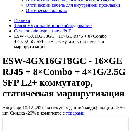
Оптический кабель для внутренней прокладки
Оптическое волокно
Главная
Телекоммуникационное оборудование
Сетевое оборудование с PoE
ESW-4GX16GT8GC - 16×GE RJ45 + 8×Combo +
4×1G/2.5G SFP L2+ коммутатор, статическая
маршрутизация
ESW-4GX16GT8GC - 16×GE
RJ45 + 8×Combo + 4×1G/2.5G
SFP L2+ коммутатор,
статическая маршрутизация
Акция до
10.12
-
20
% на покупку данной модификации от
50
шт.
Скидка -
20
% в комплекте с
товарами