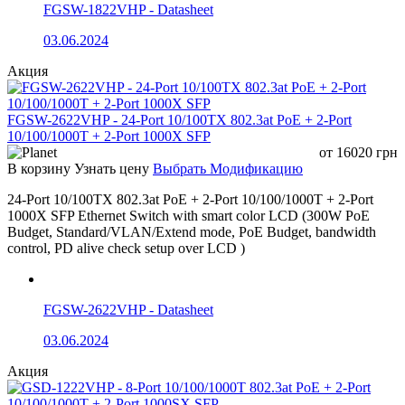
1–16 (индикаторы
FGSW-1822VHP - Datasheet
медных портов),
Включено: линк порта активен
зелёный
03.06.2024
Акция
Мигает: передача или приём данны
FGSW-2622VHP - 24-Port 10/100TX 802.3at PoE + 2-Port
Выключено: PoE не работает
10/100/1000T + 2-Port 1000X SFP
1–16 (индикаторы
от
16020
грн
состояния PoE),
В корзину
Узнать цену
Выбрать Модификацию
жёлтый
Включено: PoE работает
24-Port 10/100TX 802.3at PoE + 2-Port 10/100/1000T + 2-Port
1000X SFP Ethernet Switch with smart color LCD (300W PoE
Budget, Standard/VLAN/Extend mode, PoE Budget, bandwidth
Параметры питания
control, PD alive check setup over LCD )
Входное
FGSW-2622VHP - Datasheet
AC 100–240 В
напряжение
03.06.2024
Акция
Общее
Полная нагрузка ≤ 440 Вт (опциона
энергопотребление
850 Вт)