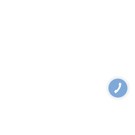
GSD-1222VHP - Datasheet
03.06.2024
Акция
GSW-1820VHP - 16-Port 10/100/1000T 802.3at PoE + 2-Port
1000X SFP
от
15120
грн
В корзину
Узнать цену
Выбрать Модификацию
16-Port 10/100/1000T 802.3at PoE + 2-Port 1000X SFP Gigabit
Switch with smart color LCD (300W PoE Budget,
Standard/VLAN/Extend mode, PoE budget, bandwidth control, PD
alive check setup over LCD)