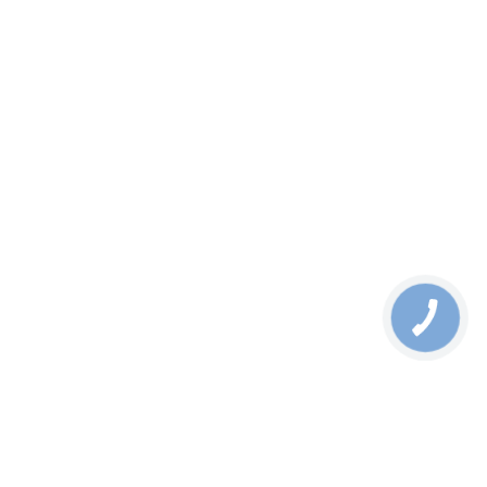
Акция
GSW-1820VHP - 16-Port 10/100/1000T 802.3at PoE + 2-Port
1000X SFP
от
15120
грн
В корзину
Узнать цену
Выбрать Модификацию
16-Port 10/100/1000T 802.3at PoE + 2-Port 1000X SFP Gigabit
Switch with smart color LCD (300W PoE Budget,
Standard/VLAN/Extend mode, PoE budget, bandwidth control, PD
alive check setup over LCD)
GSW-1820VHP - Datasheet
03.06.2024
Акция