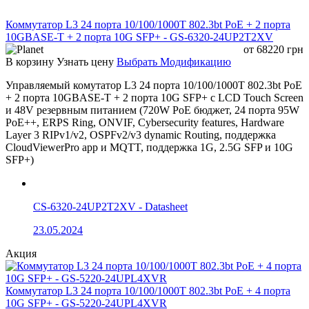
Системы контроля доступа
Офисные и корпоративные сети
Коммутатор L3 24 порта 10/100/1000T 802.3bt PoE + 2 порта
Гостиницы, школы, торговые объекты
10GBASE-T + 2 порта 10G SFP+ - GS-6320-24UP2T2XV
Сети малого и среднего бизнеса
от
68220
грн
Подключение оптических магистралей через SFP-
В корзину
Узнать цену
Выбрать Модификацию
модуль
Управляемый комутатор L3 24 порта 10/100/1000T 802.3bt PoE
+ 2 порта 10GBASE-T + 2 порта 10G SFP+ с LCD Touch Screen
Технические характеристики
и 48V резервным питанием (720W PoE бюджет, 24 порта 95W
PoE++, ERPS Ring, ONVIF, Cybersecurity features, Hardware
Параметр
Значение
Layer 3 RIPv1/v2, OSPFv2/v3 dynamic Routing, поддержка
CloudViewerPro app и MQTT, поддержка 1G, 2.5G SFP и 10G
Модель
PS-GE16-300-2G1S
SFP+)
Неуправляемый Gigabit PoE
Тип устройства
коммутатор
16 × 10/100/1000Base-T RJ45
CS-6320-24UP2T2XV - Datasheet
PoE порты
PoE+
23.05.2024
RJ45 Uplink порты
2 × 10/100/1000Base-T RJ45
Акция
SFP порт
1 × 1000Base-X SFP
IEEE 802.3, IEEE 802.3u, IEEE
Коммутатор L3 24 порта 10/100/1000T 802.3bt PoE + 4 порта
Стандарты Ethernet
802.3z, IEEE 802.3ab, IEEE
10G SFP+ - GS-5220-24UPL4XVR
802.3x