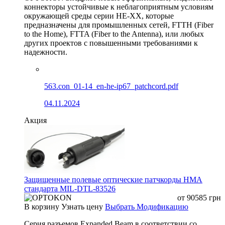
коннекторы устойчивые к неблагоприятным условиям
окружающей среды серии HE-XX, которые
предназначены для промышленных сетей, FTTH (Fiber
to the Home), FTTA (Fiber to the Antenna), или любых
других проектов с повышенными требованиями к
надежности.
563.con_01-14_en-he-ip67_patchcord.pdf
04.11.2024
Акция
Защищенные полевые оптические патчкорды HMA
стандарта MIL-DTL-83526
от
90585
грн
В корзину
Узнать цену
Выбрать Модификацию
Серия разъемов Expanded Beam в соответствии со