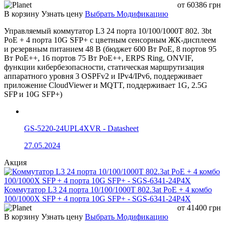
от
60386
грн
Стандарты PoE
IEEE 802.3af / IEEE 802.3at
В корзину
Узнать цену
Выбрать Модификацию
Схема PoE питания
End-Span, 1/2+, 3/6-
Управляемый коммутатор L3 24 порта 10/100/1000T 802. 3bt
PoE + 4 порта 10G SFP+ с цветным сенсорным ЖК-дисплеем
IEEE 802.3af — 15.4 Вт, IEEE
Мощность PoE
и резервным питанием 48 В (бюджет 600 Вт PoE, 8 портов 95
802.3at — 30 Вт
Вт PoE++, 16 портов 75 Вт PoE++, ERPS Ring, ONVIF,
Максимальная
функции кибербезопасности, статическая маршрутизация
мощность PoE
30 Вт
аппаратного уровня 3 OSPFv2 и IPv4/IPv6, поддерживает
порта
приложение CloudViewer и MQTT, поддерживает 1G, 2.5G
SFP и 10G SFP+)
Общий PoE бюджет
300 Вт
Коммутационная
38 Гбит/с
способность
GS-5220-24UPL4XVR - Datasheet
Производительность
28.272 Mpps
27.05.2024
Буфер памяти
4 Мбит
Акция
MAC-таблица
8K MAC-адресов
Архитектура
Store-and-Forward
Коммутатор L3 24 порта 10/100/1000T 802.3at PoE + 4 комбо
коммутации
100/1000X SFP + 4 порта 10G SFP+ - SGS-6341-24P4X
от
41400
грн
Механизм приоритета питания,
В корзину
Узнать цену
Выбрать Модификацию
быстрая пересылка,