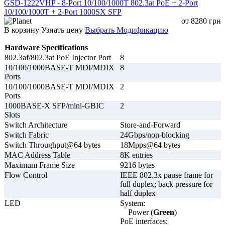
GSD-1222VHP - 8-Port 10/100/1000T 802.3at PoE + 2-Port
Контроль
10/100/1000T + 2-Port 1000SX SFP
Автоматический
состояния IP-
от
8280
грн
Отсутствует
мониторинг работы
камер и других
В корзину
Узнать цену
Выбрать Модификацию
устройств
PoE-устройств
Hardware Specifications
Автоматическая
802.3af/802.3at PoE Injector Port
8
перезагрузка
10/100/1000BASE-T MDI/MDIX
8
порта при
Отсутствует
Поддерживается
Ports
зависании
10/100/1000BASE-T MDI/MDIX
2
устройства
Ports
Минимизируется
1000BASE-X SFP/mini-GBIC
2
Необходимость
благодаря
Slots
ручной
Может
автоматическому
Switch Architecture
Store-and-Forward
перезагрузки
потребоваться
восстановлению
Switch Fabric
24Gbps/non-blocking
оборудования
работы
Switch Throughput@64 bytes
18Mpps@64 bytes
Офисные
MAC Address Table
8K entries
Видеонаблюдение,
сети,
Maximum Frame Size
9216 bytes
удалённые объекты,
Рекомендуемое
локальные
Flow Control
IEEE 802.3x pause frame for
беспроводные сети,
применение
системы,
full duplex; back pressure for
системы контроля
небольшие
half duplex
доступа
объекты
LED
System:
Power (
Green
)
Функция Watchdog
постоянно контролирует передачу
PoE interfaces: