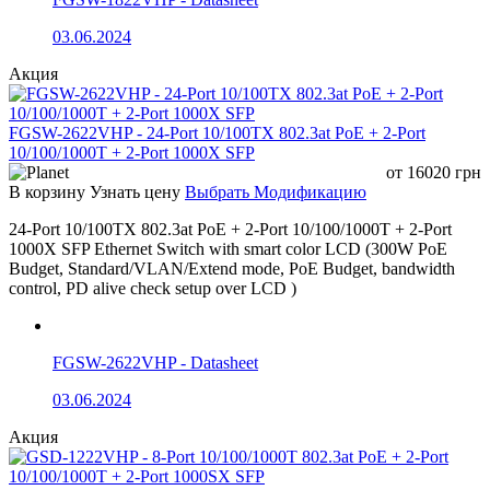
данных, удобное масштабирование сети и эффективное
питание подключенных PoE-устройств.
03.06.2024
Отличия серий PS и PSW
Акция
PoE коммутаторы серий
PS
и
PSW
имеют одинаковую
аппаратную платформу, набор портов, PoE-бюджет и
FGSW-2622VHP - 24-Port 10/100TX 802.3at PoE + 2-Port
сетевые характеристики. Основное отличие заключается
10/100/1000T + 2-Port 1000X SFP
в наличии у серии
PSW
функции
Watchdog (AI Self-
от
16020
грн
Healing)
, которая автоматически контролирует состояние
В корзину
Узнать цену
Выбрать Модификацию
подключённых PoE-устройств и восстанавливает их
24-Port 10/100TX 802.3at PoE + 2-Port 10/100/1000T + 2-Port
работу в случае зависания или потери связи.
1000X SFP Ethernet Switch with smart color LCD (300W PoE
Budget, Standard/VLAN/Extend mode, PoE Budget, bandwidth
Параметр
Серия PS
Серия PSW
control, PD alive check setup over LCD )
Передача данных,
Передача
питание PoE-
Основное
данных и
устройств и
FGSW-2622VHP - Datasheet
назначение
питание PoE-
автоматический
устройств
контроль их
03.06.2024
работоспособности
Акция
Функция
Watchdog (AI
Отсутствует
Поддерживается
Self-Healing)