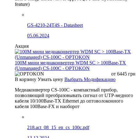
feature)
GS-4210-24T4S - Datasheet
05.06.2024
Акция
100М мини медиаконвертер WDM SC > 100Base-TX
(Unmanaged) CS-100C - OPTOKON
от
6445
грн
В корзину
Узнать цену
Выбрать Модификацию
Медиаконвертер CS-100C - компактный прибор,
позволяющий преобразовывать сигнал от UTP-медного
кабеля 10/100Base-TX Ethernet до оптоволоконного
кабеля 100Base-FX и наоборот
218.act_08_15_en_cs_100c.pdf
13.12.2024