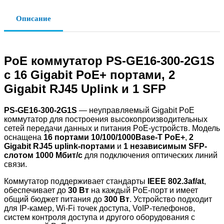
Описание
PoE коммутатор PS-GE16-300-2G1S
с 16 Gigabit PoE+ портами, 2
Gigabit RJ45 Uplink и 1 SFP
PS-GE16-300-2G1S
— неуправляемый Gigabit PoE
коммутатор для построения высокопроизводительных
сетей передачи данных и питания PoE-устройств. Модель
оснащена
16 портами 10/100/1000Base-T PoE+
,
2
Gigabit RJ45 uplink-портами
и
1 независимым SFP-
слотом 1000 Мбит/с
для подключения оптических линий
связи.
Коммутатор поддерживает стандарты
IEEE 802.3af/at
,
обеспечивает до
30 Вт
на каждый PoE-порт и имеет
общий бюджет питания до
300 Вт
. Устройство подходит
для IP-камер, Wi-Fi точек доступа, VoIP-телефонов,
систем контроля доступа и другого оборудования с