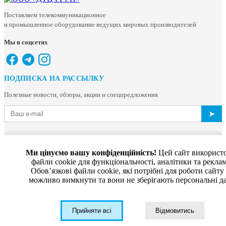
Поставляем телекоммуникационное
и промышленное оборудование ведущих мировых производителей
Мы в соцсетях
ПОДПИСКА НА РАССЫЛКУ
Полезные новости, обзоры, акции и спецпредложения
➤
ТОВ «ДТЦ ГРУП»
Ми цінуємо вашу конфіденційність!
Цей сайт використ
04209, Київ,
файли cookie для функціональності, аналітики та рекла
вул. Богатирська 6/1, 283
Обовʼязкові файли cookie, які потрібні для роботи сайту
можливо вимкнути та вони не зберігають персональні да
СМОТРЕТЬ НА КАРТЕ
КАТАЛОГ
Прийняти всі
Відмовитись
Телекоммуникационное оборудование