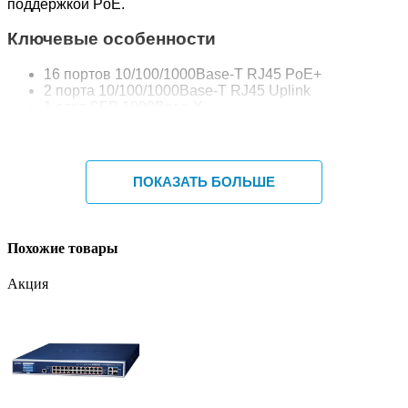
поддержкой PoE.
Ключевые особенности
16 портов 10/100/1000Base-T RJ45 PoE+
2 порта 10/100/1000Base-T RJ45 Uplink
1 слот SFP 1000Base-X
Поддержка IEEE 802.3af и IEEE 802.3at
Максимальная мощность PoE порта — 30 Вт
Общий PoE бюджет — 300 Вт
Поддержка VLAN для портов 1–16
ПОКАЗАТЬ БОЛЬШЕ
Подавление сетевых штормов
Auto MDI/MDI-X и автоопределение скорости
Архитектура коммутации Store-and-Forward
Встроенный блок питания AC 110–240 В
Похожие товары
Защита от импульсных перенапряжений до 4 кВ
Пассивное безвентиляторное охлаждение
Акция
Настольная установка или монтаж в стойку
Области применения
IP-видеонаблюдение
PoE IP-камеры
Wi-Fi точки доступа
VoIP-телефония