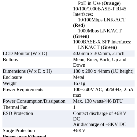
данных через PoE-порты. Если IP-камера, Wi-Fi точка
PoE-in-Use (
Orange
)
доступа или другое PoE-устройство перестаёт отвечать
10/100/1000BASE-T RJ45
либо передавать данные, коммутатор автоматически
Interfaces:
выполняет перезапуск питания соответствующего порта.
10/100Mbps LNK/ACT
Это позволяет восстановить работу оборудования без
(
Red
)
участия оператора и значительно снижает затраты на
1000Mbps LNK/ACT
техническое обслуживание.
(
Green
)
1000BASE-X SFP Interfaces:
Серия PS
является оптимальным решением для
LNK/ACT (
Green
)
стандартных сетевых задач, тогда как
серия PSW
LCD Monitor (W x D)
40.6mm x 30.5mm, 2-inch
рекомендуется для критически важных систем, где
Buttons
Menu, Enter, Back, Up and
требуется максимальная непрерывность работы
Down
подключённых PoE-устройств.
Dimensions (W x D x H)
180 x 280 x 44mm (1U height)
Enclosure
Metal
Weight
1671g
Power Requirements
100~240V AC, 50/60Hz, 2.5A
max.
Power Consumption/Dissipation
Max. 130 watts/446 BTU
Thermal Fan
1
ESD Protection
Contact discharge of ±6KV
DC
Air discharge of ±8KV DC
Surge Protection
±6KV
Power over Ethernet