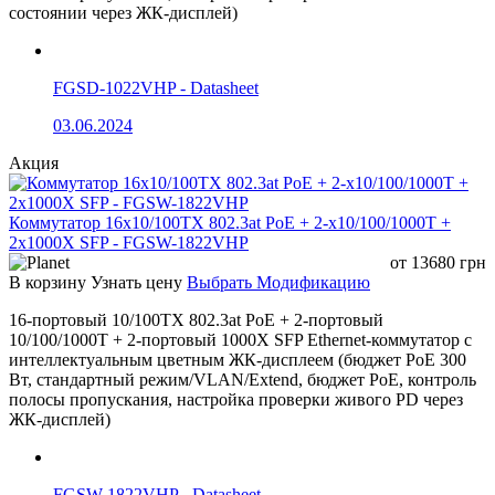
температура
состоянии через ЖК-дисплей)
Температура
-20°C ~ +70°C
хранения
FGSD-1022VHP - Datasheet
Относительная
20% ~ 95%
влажность
03.06.2024
Габариты
310 × 183 × 45 мм
Акция
Вес
2.20 кг
MTBF
> 50 000 часов
Коммутатор 16x10/100TX 802.3at PoE + 2-x10/100/1000T +
2x1000X SFP - FGSW-1822VHP
LED индикация
от
13680
грн
В корзину
Узнать цену
Выбрать Модификацию
Power
— наличие питания коммутатора
16-портовый 10/100TX 802.3at PoE + 2-портовый
PoE Status
— состояние питания PoE-портов
10/100/1000T + 2-портовый 1000X SFP Ethernet-коммутатор с
Extend
— индикация специального режима работы
интеллектуальным цветным ЖК-дисплеем (бюджет PoE 300
Вт, стандартный режим/VLAN/Extend, бюджет PoE, контроль
PS-GE16-300-2G1S
— надежный Gigabit PoE коммутатор
полосы пропускания, настройка проверки живого PD через
для современных систем видеонаблюдения,
ЖК-дисплей)
беспроводного доступа и корпоративной
инфраструктуры. Благодаря 16 Gigabit PoE+ портам, 2
Gigabit RJ45 uplink-портам, SFP uplink и PoE бюджету
300 Вт устройство обеспечивает стабильную передачу
FGSW-1822VHP - Datasheet