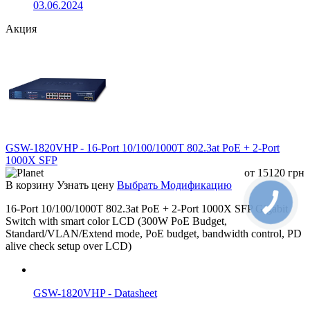
03.06.2024
Акция
GSW-1820VHP - 16-Port 10/100/1000T 802.3at PoE + 2-Port
1000X SFP
от
15120
грн
В корзину
Узнать цену
Выбрать Модификацию
16-Port 10/100/1000T 802.3at PoE + 2-Port 1000X SFP Gigabit
Switch with smart color LCD (300W PoE Budget,
Standard/VLAN/Extend mode, PoE budget, bandwidth control, PD
alive check setup over LCD)
GSW-1820VHP - Datasheet