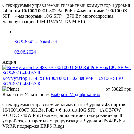
автоматическое обучение и
Функции портов
Стекируемый управляемый гигабитный коммутатор 3 уровня
старение MAC-адресов, IEEE
24 порта 10/100/1000T 802.3at PoE с 4-мя портами 100/1000X
802.3x Full-duplex Flow Control,
SFP + 4-мя портами 10G SFP+ (370 Вт, многоадресная
Back Pressure для Half-duplex
маршрутизация: PIM-DM/SM, DVM RP)
10 Мбит/с — 14 880 pps/порт
Скорость пересылки
100 Мбит/с — 148 800 pps/порт
пакетов
1000 Мбит/с — 1 488 000 pps/
SGS-6341 - Datasheet
порт
Дальность передачи
02.06.2024
0–100 м при 100/1000 Мбит/с
PoE портов 1–16
Акция
Дальность передачи
0–100 м
RJ45 Uplink
Коммутатор L3 48х10/100/1000T 802.3at PoE + 6x10G SFP+ -
Дальность передачи
Зависит от установленного SFP-
SGS-6310-48P6XR
SFP
модуля, до 100 км
от
53820
грн
Медный кабель
Cat5e UTP или выше
В корзину
Узнать цену
Выбрать Модификацию
Зависит от установленного SFP-
Стекируемый управляемый коммутатор 3 уровня 48 портов
Оптический кабель
модуля
10/100/1000T 802.3at PoE + 6 портов 10G SFP+ (AC 370W,
AC+DC 740W PoE бюджет, аппаратное стекирование до 8
Поддерживается всеми RJ45
Auto MDI/MDI-X
устройств, аппаратная маршрутизация 3 уровня IPv4/IPv6 и
портами
VRRP, поддержка ERPS Ring)
Автоопределение
Поддерживается всеми RJ45