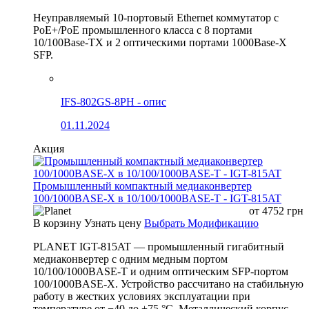
Неуправляемый 10-портовый Ethernet коммутатор с
PoE+/PoE промышленного класса с 8 портами
10/100Base-TX и 2 оптическими портами 1000Base-X
SFP.
IFS-802GS-8PH - опис
01.11.2024
Акция
Промышленный компактный медиаконвертер
100/1000BASE-X в 10/100/1000BASE-T - IGT-815AT
от
4752
грн
В корзину
Узнать цену
Выбрать Модификацию
PLANET IGT-815AT — промышленный гигабитный
медиаконвертер с одним медным портом
10/100/1000BASE-T и одним оптическим SFP-портом
100/1000BASE-X. Устройство рассчитано на стабильную
работу в жестких условиях эксплуатации при
температуре от −40 до +75 °C. Металлический корпус