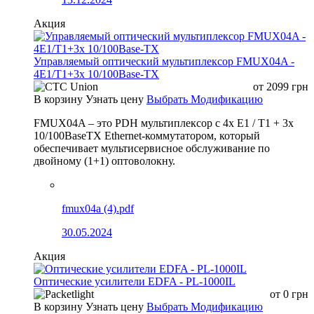
Акция
Управляемый оптический мультиплексор FMUX04A -
4E1/T1+3x 10/100Base-TX
от
2099
грн
В корзину
Узнать цену
Выбрать Модификацию
FMUX04A – это PDH мультиплексор с 4x E1 / T1 + 3x
10/100BaseTX Ethernet-коммутатором, который
обеспечивает мультисервисное обслуживание по
двойному (1+1) оптоволокну.
fmux04a (4).pdf
30.05.2024
Акция
Оптические усилители EDFA - PL-1000IL
от
0
грн
В корзину
Узнать цену
Выбрать Модификацию