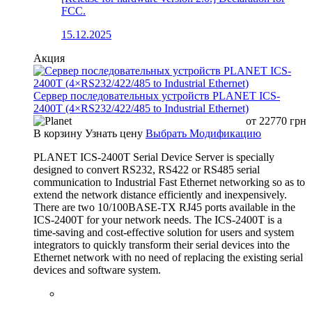
FCC.
15.12.2025
Акция
Сервер последовательных устройств PLANET ICS-
2400T (4×RS232/422/485 to Industrial Ethernet)
от
22770
грн
В корзину
Узнать цену
Выбрать Модификацию
PLANET ICS-2400T Serial Device Server is specially
designed to convert RS232, RS422 or RS485 serial
communication to Industrial Fast Ethernet networking so as to
extend the network distance efficiently and inexpensively.
There are two 10/100BASE-TX RJ45 ports available in the
ICS-2400T for your network needs. The ICS-2400T is a
time-saving and cost-effective solution for users and system
integrators to quickly transform their serial devices into the
Ethernet network with no need of replacing the existing serial
devices and software system.