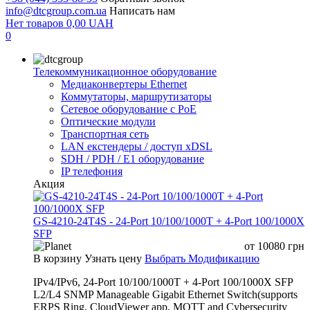
info@dtcgroup.com.ua
Написать нам
Нет товаров
0,00
UAH
0
Телекоммуникационное оборудование
Медиаконвертеры Ethernet
Коммутаторы, маршрутизаторы
Сетевое оборудование с PoE
Оптические модули
Транспортная сеть
LAN екстендеры / доступ xDSL
SDH / PDH / E1 оборудование
IP телефония
Акция
GS-4210-24T4S - 24-Port 10/100/1000T + 4-Port 100/1000X
SFP
от
10080
грн
В корзину
Узнать цену
Выбрать Модификацию
IPv4/IPv6, 24-Port 10/100/1000T + 4-Port 100/1000X SFP
L2/L4 SNMP Manageable Gigabit Ethernet Switch(supports
ERPS Ring, CloudViewer app, MQTT and Cybersecurity