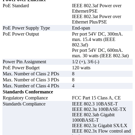
PoE Standard
IEEE 802.3af Power over
Ethernet/PSE
IEEE 802.3at Power over
Ethernet Plus/PSE
PoE Power Supply Type
End-span
PoE Power Output
Per port 54V DC, 300mA.
max. 15.4 watts (IEEE
802.3af)
Per port 54V DC, 600mA.
max. 30 watts (IEEE 802.3at)
Power Pin Assignment
1/2 (+), 3/6 (-)
PoE Power Budget
120 watts
Max. Number of Class 2 PDs
8
Max. Number of Class 3 PDs
8
Max. Number of Class 4 PDs
4
Standards Conformance
Regulatory Compliance
FCC Part 15 Class A, CE
Standards Compliance
IEEE 802.3 10BASE-T
IEEE 802.3u 100BASE-TX
IEEE 802.3ab Gigabit
1000BASE-T
IEEE 802.3z Gigabit SX/LX
IEEE 802.3x Flow control and