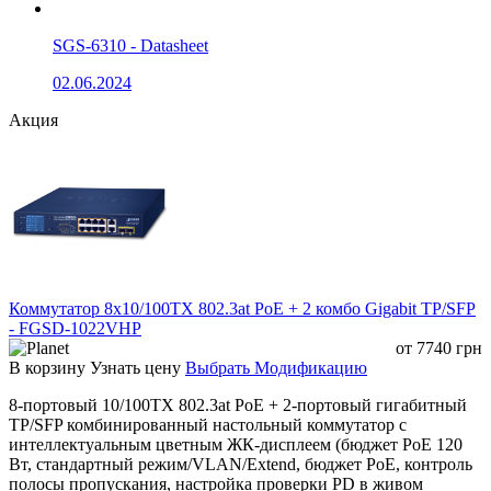
скорости
портами
Поддерживается для портов 1–
SGS-6310 - Datasheet
VLAN режим
16
02.06.2024
Подавление
Поддерживается
сетевых штормов
Акция
Защита от
импульсных
4 кВ
перенапряжений
LED индикация
PoE Status, Power, Extend
Питание
AC 110–240 В
Потребляемая
300 Вт
мощность
Коммутатор 8x10/100TX 802.3at PoE + 2 комбо Gigabit TP/SFP
- FGSD-1022VHP
Охлаждение
Пассивное, безвентиляторное
от
7740
грн
В корзину
Узнать цену
Выбрать Модификацию
Цвет
Черный
8-портовый 10/100TX 802.3at PoE + 2-портовый гигабитный
Настольная установка или
TP/SFP комбинированный настольный коммутатор с
Монтаж
монтаж в стойку с помощью
интеллектуальным цветным ЖК-дисплеем (бюджет PoE 120
кронштейнов
Вт, стандартный режим/VLAN/Extend, бюджет PoE, контроль
Рабочая
полосы пропускания, настройка проверки PD в живом
0°C ~ +55°C