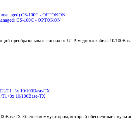
managed) CS-100C - OPTOKON
щий преобразовывать сигнал от UTP-медного кабеля 10/100Base-
/T1+3x 10/100Base-TX
100BaseTX Ethernet-коммутатором, который обеспечивает мульти