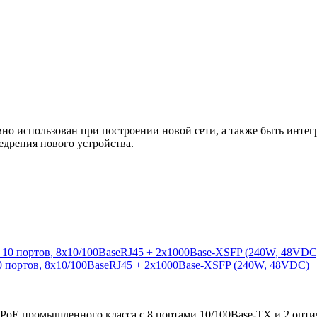
 использован при построении новой сети, а также быть интегр
едрения нового устройства.
0 портов, 8x10/100BaseRJ45 + 2x1000Base-XSFP (240W, 48VDC)
/PoE промышленного класса с 8 портами 10/100Base-TX и 2 опт