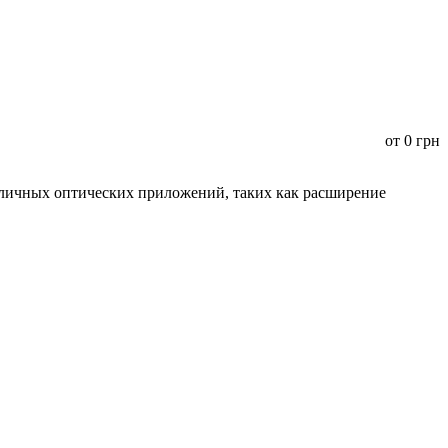
от
0
грн
зличных оптических приложений, таких как расширение