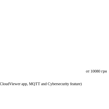
от
10080
грн
CloudViewer app, MQTT and Cybersecurity feature)