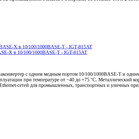
SE-X в 10/100/1000BASE-T - IGT-815AT
онвертер с одним медным портом 10/100/1000BASE-T и одним
сплуатации при температуре от −40 до +75 °C. Металлический к
Ethernet-сетей для промышленных, транспортных и уличных пр