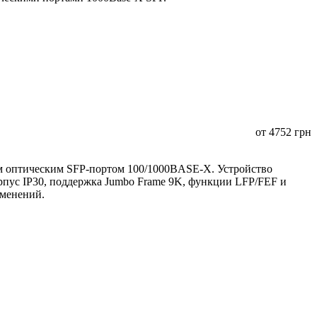
от
4752
грн
 оптическим SFP-портом 100/1000BASE-X. Устройство
орпус IP30, поддержка Jumbo Frame 9K, функции LFP/FEF и
именений.