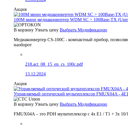
Акция
100М мини медиаконвертер WDM SC > 100Base-TX (Un
В корзину
Узнать цену
Выбрать Модификацию
Медиаконвертер CS-100C - компактный прибор, позволяю
наоборот
218.act_08_15_en_cs_100c.pdf
13.12.2024
Акция
Управляемый оптический мультиплексор FMUX04A - 4E1
В корзину
Узнать цену
Выбрать Модификацию
FMUX04A – это PDH мультиплексор с 4x E1 / T1 + 3x 10/