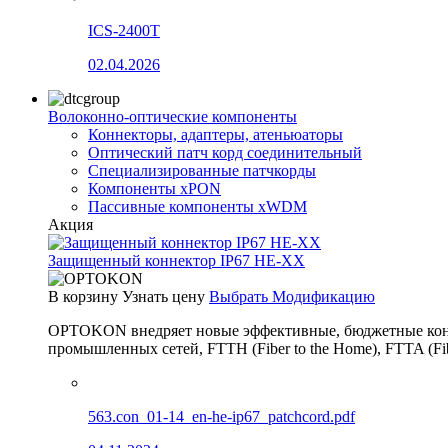
ICS-2400T
02.04.2026
Волоконно-оптические компоненты
Коннекторы, адаптеры, атеньюаторы
Оптический патч корд соединительный
Специализированные патчкорды
Компоненты xPON
Пассивные компоненты xWDM
Акция
Защищенный коннектор IP67 HE-XX
В корзину
Узнать цену
Выбрать Модификацию
OPTOKON внедряет новые эффективные, бюджетные конн
промышленных сетей, FTTH (Fiber to the Home), FTTA (F
563.con_01-14_en-he-ip67_patchcord.pdf