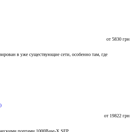
от
5830
грн
ирован в уже существующие сети, особенно там, где
от
19822
грн
ическими портами 1000Base-X SFP.