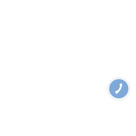
SFP+ модуль 10 Гбит/с, 1550 нм, ER-40 км, LC
13.11.2025
SFP+ модуль 10 Гбит/с, 1550 нм, ZR-80 км, LC
13.11.2025
SFP+ модуль 10 Гбит/с, 1550 нм, EZR-120 км, LC
13.11.2025
Акция
Хіт продаж