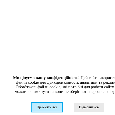
ПОДПИСКА НА РАССЫЛКУ
Полезные новости, обзоры, акции и спецпредложения
➤
ТОВ «ДТЦ ГРУП»
04209, Київ,
вул. Богатирська 6/1, 283
СМОТРЕТЬ НА КАРТЕ
КАТАЛОГ
Ми цінуємо вашу конфіденційність!
Цей сайт використ
файли cookie для функціональності, аналітики та рекла
Телекоммуникационное оборудование
Обовʼязкові файли cookie, які потрібні для роботи сайту
можливо вимкнути та вони не зберігають персональні да
Индустриальное оборудование
Волоконно-оптические компоненты
Оптические распределительные системы
Прийняти всі
Відмовитись
Измерение и инструменты