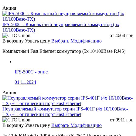
Operating
-40 ~ 75 degrees C
Temperature
Акция
Storage
-40 ~ 85 degrees C
Temperature
IFS-500C - Компактный неуправляемый коммутатор (5x
Humidity
5 ~ 95% (non-condensing)
10/100Base-TX)
от
4664
грн
В корзину
Узнать цену
Выбрать Модификацию
Компактный Fast Ethernet коммутатор (5x 10/100Base RJ45)
IFS-500C - опис
01.11.2024
Акция
Неуправляемый коммутатор серии IFS-401F (4x 10/100Base-
TX) + 1 оптический порт Fast Ethernet
от
9911
грн
В корзину
Узнать цену
Выбрать Модификацию
4x GbE RJ45 + 1x 100Base Fiber (ST/SC) Промышленный