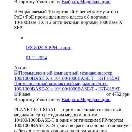
В корзину
Узнать цену
Выбрать Модификацию
Неуправляемый 10-портовый Ethernet коммутатор с
PoE+/PoE промышленного класса с 8 портами
10/100Base-TX и 2 оптическими портами 1000Base-X
SFP.
IFS-802GS-8PH - опис
01.11.2024
Акция
Промышленный компактный медиаконвертер
100/1000BASE-X в 10/100/1000BASE-T - IGT-815AT
от
4752
грн
В корзину
Узнать цену
Выбрать Модификацию
PLANET IGT-815AT — промышленный гигабитный
медиаконвертер с одним медным портом
10/100/1000BASE-T и одним оптическим SFP-портом
100/1000BASE-X. Устройство рассчитано на стабильную
работу в жестких условиях эксплуатации при