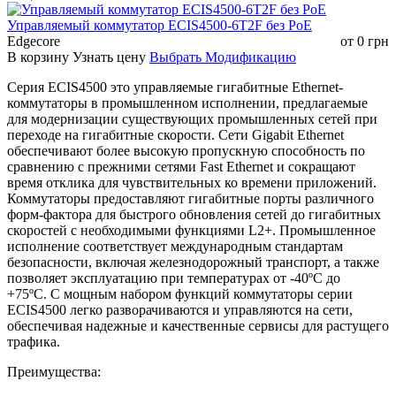
Управляемый коммутатор ECIS4500-6T2F без РоЕ
Edgecore
от
0
грн
В корзину
Узнать цену
Выбрать Модификацию
Серия ECIS4500 это управляемые гигабитные Ethernet-
коммутаторы в промышленном исполнении, предлагаемые
для модернизации существующих промышленных сетей при
переходе на гигабитные скорости. Сети Gigabit Ethernet
обеспечивают более высокую пропускную способность по
сравнению с прежними сетями Fast Ethernet и сокращают
время отклика для чувствительных ко времени приложений.
Коммутаторы предоставляют гигабитные порты различного
форм-фактора для быстрого обновления сетей до гигабитных
скоростей с необходимыми функциями L2+. Промышленное
исполнение соответствует международным стандартам
безопасности, включая железнодорожный транспорт, а также
позволяет эксплуатацию при температурах от -40ºC до
+75ºC. С мощным набором функций коммутаторы серии
ECIS4500 легко разворачиваются и управляются на сети,
обеспечивая надежные и качественные сервисы для растущего
трафика.
Преимущества: