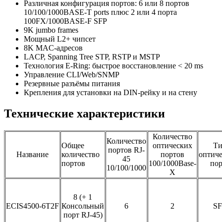
Различная конфигурация портов: 6 или 8 портов
10/100/1000BASE-T ports плюс 2 или 4 порта
100FX/1000BASE-F SFP
9K jumbo frames
Мощный L2+ чипсет
8K MAC-адресов
LACP, Spanning Tree STP, RSTP и MSTP
Технология E-Ring: быстрое восстановление < 20 ms
Управление CLI/Web/SNMP
Резервные разъёмы питания
Крепления для установки на DIN-рейку и на стену
Технические характеристики
Количество
Количество
Общее
оптических
Т
портов RJ-
Название
количество
портов
оптиче
45
портов
100/1000Base-
пор
10/100/1000
X
8 (+ 1
ECIS4500-6T2F
Консольный
6
2
SF
порт RJ-45)