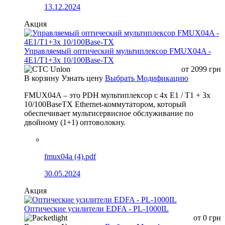
13.12.2024
Акция
Управляемый оптический мультиплексор FMUX04A -
4E1/T1+3x 10/100Base-TX
от
2099
грн
В корзину
Узнать цену
Выбрать Модификацию
FMUX04A – это PDH мультиплексор с 4x E1 / T1 + 3x
10/100BaseTX Ethernet-коммутатором, который
обеспечивает мультисервисное обслуживание по
двойному (1+1) оптоволокну.
fmux04a (4).pdf
30.05.2024
Акция
Оптические усилители EDFA - PL-1000IL
от
0
грн