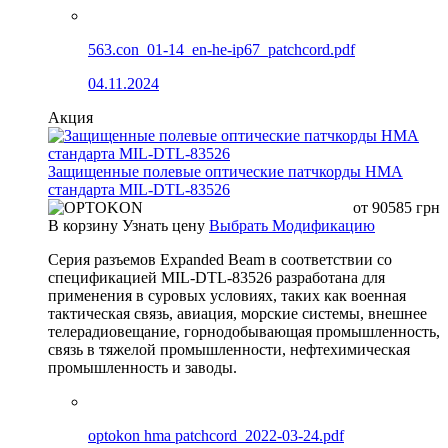
563.con_01-14_en-he-ip67_patchcord.pdf
04.11.2024
Акция
Защищенные полевые оптические патчкорды HMA
стандарта MIL-DTL-83526
от
90585
грн
В корзину
Узнать цену
Выбрать Модификацию
Серия разъемов Expanded Beam в соответствии со
спецификацией MIL-DTL-83526 разработана для
применения в суровых условиях, таких как военная
тактическая связь, авиация, морские системы, внешнее
телерадиовещание, горнодобывающая промышленность,
связь в тяжелой промышленности, нефтехимическая
промышленность и заводы.
optokon hma patchcord_2022-03-24.pdf