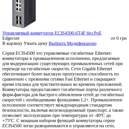
Управляемый коммутатор ECIS4500-6T4F без РоЕ
Edgecore
от
0
грн
В корзину
Узнать цену
Выбрать Модификацию
Серия ECIS4500 это управляемые гигабитные Ethernet-
коммутаторы в промышленном исполнении, предлагаемые
для модернизации существующих промышленных сетей при
переходе на гигабитные скорости. Сети Gigabit Ethernet
обеспечивают более высокую пропускную способность по
сравнению с прежними сетями Fast Ethernet и сокращают
время отклика для чувствительных ко времени приложений.
Коммутаторы предоставляют гигабитные порты различного
форм-фактора для быстрого обновления сетей до гигабитных
скоростей с необходимыми функциями L2+. Промышленное
исполнение соответствует международным стандартам
безопасности, включая железнодорожный транспорт, а также
позволяет эксплуатацию при температурах от -40ºC до
+75ºC. С мощным набором функций коммутаторы серии
ECIS4500 легко разворачиваются и управляются на сети,