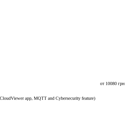
от
10080
грн
CloudViewer app, MQTT and Cybersecurity feature)