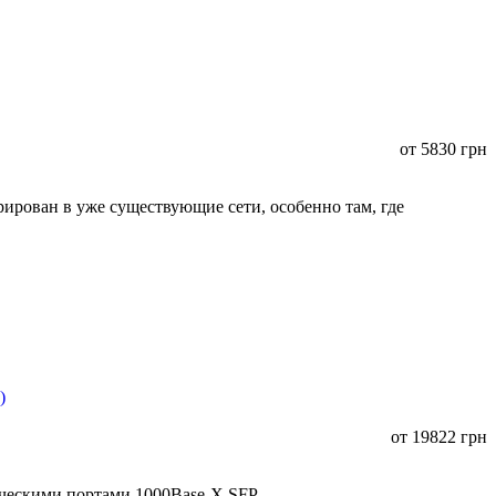
от
5830
грн
ирован в уже существующие сети, особенно там, где
от
19822
грн
ическими портами 1000Base-X SFP.