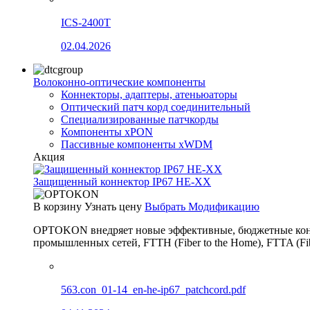
ICS-2400T
02.04.2026
Волоконно-оптические компоненты
Коннекторы, адаптеры, атеньюаторы
Оптический патч корд соединительный
Специализированные патчкорды
Компоненты xPON
Пассивные компоненты xWDM
Акция
Защищенный коннектор IP67 HE-XX
В корзину
Узнать цену
Выбрать Модификацию
OPTOKON внедряет новые эффективные, бюджетные конн
промышленных сетей, FTTH (Fiber to the Home), FTTA (F
563.con_01-14_en-he-ip67_patchcord.pdf