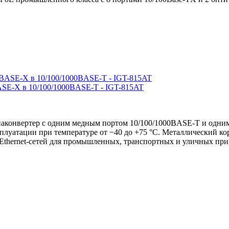
SE-X в 10/100/1000BASE-T - IGT-815AT
онвертер с одним медным портом 10/100/1000BASE-T и одним
сплуатации при температуре от −40 до +75 °C. Металлический к
Ethernet-сетей для промышленных, транспортных и уличных пр