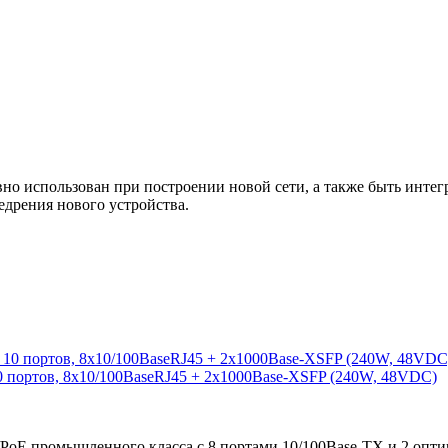
 использован при построении новой сети, а также быть интегр
едрения нового устройства.
0 портов, 8x10/100BaseRJ45 + 2x1000Base-XSFP (240W, 48VDC)
/PoE промышленного класса с 8 портами 10/100Base-TX и 2 опт