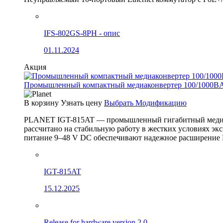
IFS-802GS-8PH - опис
01.11.2024
Акция
Промышленный компактный медиаконвертер 100/1000BA
В корзину
Узнать цену
Выбрать Модификацию
PLANET IGT-815AT — промышленный гигабитный медиак
рассчитано на стабильную работу в жестких условиях эк
питание 9–48 V DC обеспечивают надежное расширение 
IGT-815AT
15.12.2025
Release for hardware version 2.0.