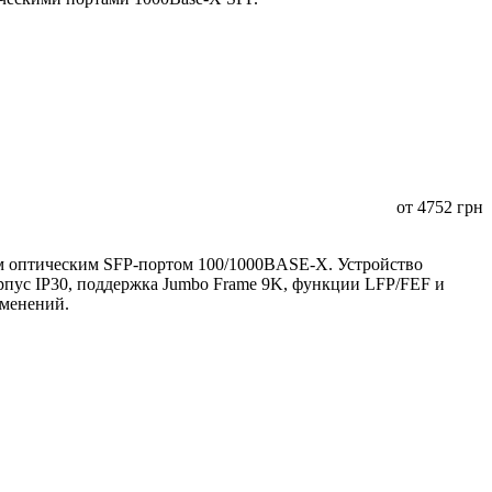
от
4752
грн
 оптическим SFP-портом 100/1000BASE-X. Устройство
орпус IP30, поддержка Jumbo Frame 9K, функции LFP/FEF и
именений.