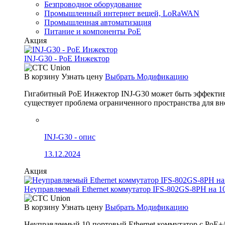
Безпроводное оборудование
Промышленный интернет вещей, LoRaWAN
Промышленная автоматизация
Питание и компоненты PoE
Акция
INJ-G30 - PoE Инжектор
В корзину
Узнать цену
Выбрать Модификацию
Гигабитный PoE Инжектор INJ-G30 может быть эффективно
существует проблема ограниченного пространства для вн
INJ-G30 - опис
13.12.2024
Акция
Неуправляемый Ethernet коммутатор IFS-802GS-8PH на 1
В корзину
Узнать цену
Выбрать Модификацию
Неуправляемый 10-портовый Ethernet коммутатор с PoE+