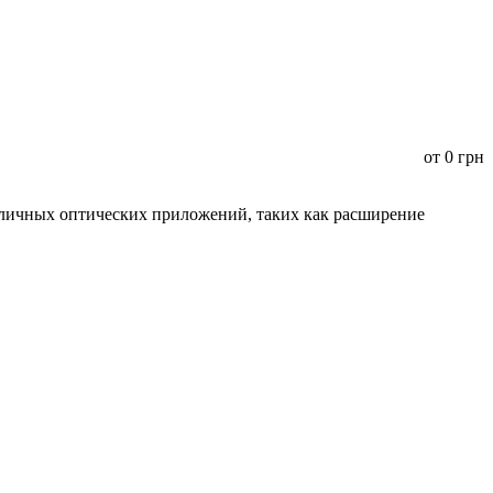
от
0
грн
зличных оптических приложений, таких как расширение