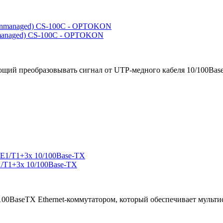
managed) CS-100C - OPTOKON
щий преобразовывать сигнал от UTP-медного кабеля 10/100Base-
/T1+3x 10/100Base-TX
100BaseTX Ethernet-коммутатором, который обеспечивает мульти