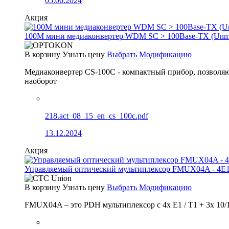
05.06.2024
Акция
100М мини медиаконвертер WDM SC > 100Base-TX (Un
В корзину
Узнать цену
Выбрать Модификацию
Медиаконвертер CS-100C - компактный прибор, позволяю
наоборот
218.act_08_15_en_cs_100c.pdf
13.12.2024
Акция
Управляемый оптический мультиплексор FMUX04A - 4E1
В корзину
Узнать цену
Выбрать Модификацию
FMUX04A – это PDH мультиплексор с 4x E1 / T1 + 3x 10/