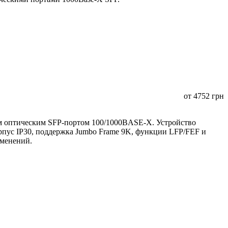
от
4752
грн
 оптическим SFP-портом 100/1000BASE-X. Устройство
орпус IP30, поддержка Jumbo Frame 9K, функции LFP/FEF и
именений.