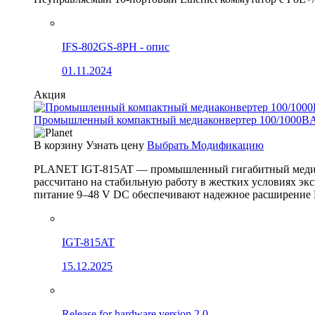
IFS-802GS-8PH - опис
01.11.2024
Акция
Промышленный компактный медиаконвертер 100/1000BA
В корзину
Узнать цену
Выбрать Модификацию
PLANET IGT-815AT — промышленный гигабитный медиак
рассчитано на стабильную работу в жестких условиях эк
питание 9–48 V DC обеспечивают надежное расширение 
IGT-815AT
15.12.2025
Release for hardware version 2.0.