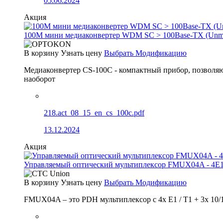
05.06.2024
Акция
100М мини медиаконвертер WDM SC > 100Base-TX (Un
В корзину
Узнать цену
Выбрать Модификацию
Медиаконвертер CS-100C - компактный прибор, позволяю
наоборот
218.act_08_15_en_cs_100c.pdf
13.12.2024
Акция
Управляемый оптический мультиплексор FMUX04A - 4E1
В корзину
Узнать цену
Выбрать Модификацию
FMUX04A – это PDH мультиплексор с 4x E1 / T1 + 3x 10/