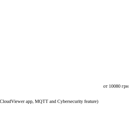
от
10080
грн
CloudViewer app, MQTT and Cybersecurity feature)