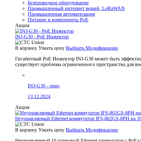
Безпроводное оборудование
Промышленный интернет вещей, LoRaWAN
Промышленная автоматизация
Питание и компоненты PoE
Акция
INJ-G30 - PoE Инжектор
В корзину
Узнать цену
Выбрать Модификацию
Гигабитный PoE Инжектор INJ-G30 может быть эффективно
существует проблема ограниченного пространства для вн
INJ-G30 - опис
13.12.2024
Акция
Неуправляемый Ethernet коммутатор IFS-802GS-8PH на 1
В корзину
Узнать цену
Выбрать Модификацию
Неуправляемый 10-портовый Ethernet коммутатор с PoE+