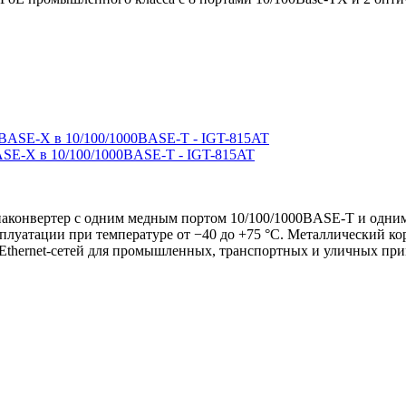
SE-X в 10/100/1000BASE-T - IGT-815AT
онвертер с одним медным портом 10/100/1000BASE-T и одним
сплуатации при температуре от −40 до +75 °C. Металлический к
Ethernet-сетей для промышленных, транспортных и уличных пр