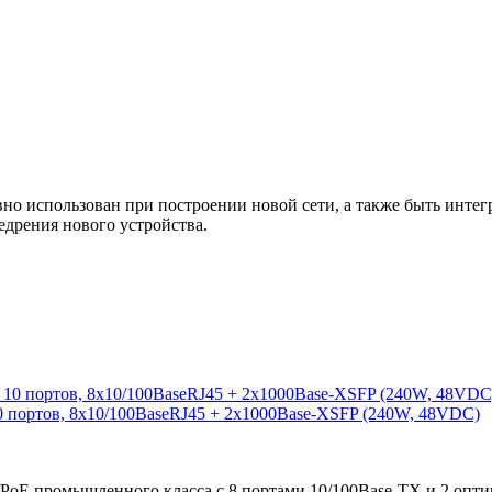
 использован при построении новой сети, а также быть интегр
едрения нового устройства.
0 портов, 8x10/100BaseRJ45 + 2x1000Base-XSFP (240W, 48VDC)
/PoE промышленного класса с 8 портами 10/100Base-TX и 2 опт