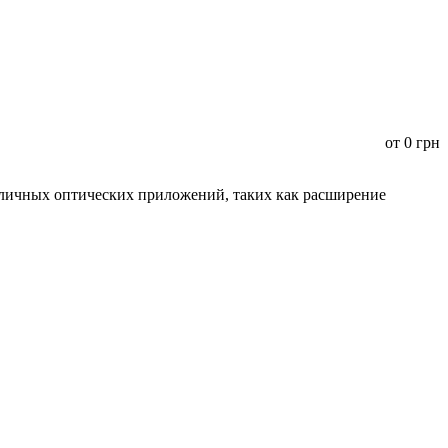
от
0
грн
зличных оптических приложений, таких как расширение