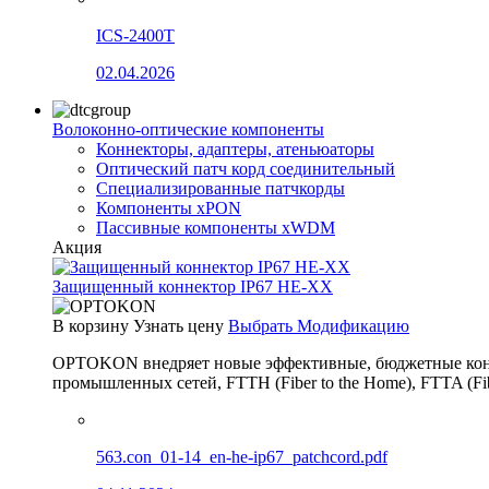
ICS-2400T
02.04.2026
Волоконно-оптические компоненты
Коннекторы, адаптеры, атеньюаторы
Оптический патч корд соединительный
Специализированные патчкорды
Компоненты xPON
Пассивные компоненты xWDM
Акция
Защищенный коннектор IP67 HE-XX
В корзину
Узнать цену
Выбрать Модификацию
OPTOKON внедряет новые эффективные, бюджетные конн
промышленных сетей, FTTH (Fiber to the Home), FTTA (F
563.con_01-14_en-he-ip67_patchcord.pdf