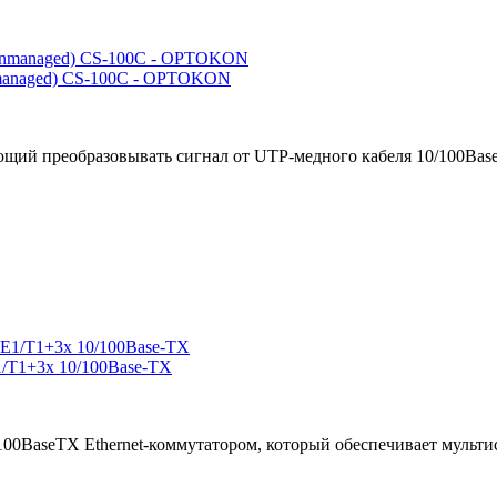
managed) CS-100C - OPTOKON
щий преобразовывать сигнал от UTP-медного кабеля 10/100Base-
/T1+3x 10/100Base-TX
100BaseTX Ethernet-коммутатором, который обеспечивает мульти