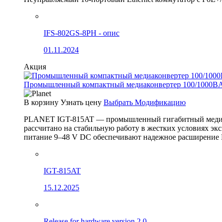
IFS-802GS-8PH - опис
01.11.2024
Акция
Промышленный компактный медиаконвертер 100/1000BA
В корзину
Узнать цену
Выбрать Модификацию
PLANET IGT-815AT — промышленный гигабитный медиак
рассчитано на стабильную работу в жестких условиях эк
питание 9–48 V DC обеспечивают надежное расширение 
IGT-815AT
15.12.2025
Release for hardware version 2.0.