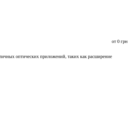
от
0
грн
зличных оптических приложений, таких как расширение