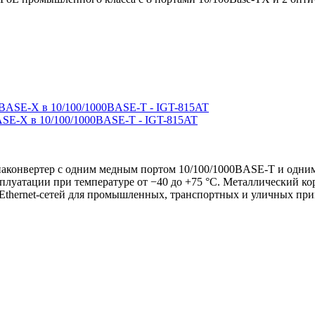
SE-X в 10/100/1000BASE-T - IGT-815AT
онвертер с одним медным портом 10/100/1000BASE-T и одним
сплуатации при температуре от −40 до +75 °C. Металлический к
Ethernet-сетей для промышленных, транспортных и уличных пр