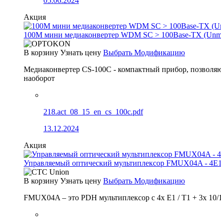
05.06.2024
Акция
100М мини медиаконвертер WDM SC > 100Base-TX (Un
В корзину
Узнать цену
Выбрать Модификацию
Медиаконвертер CS-100C - компактный прибор, позволяю
наоборот
218.act_08_15_en_cs_100c.pdf
13.12.2024
Акция
Управляемый оптический мультиплексор FMUX04A - 4E1
В корзину
Узнать цену
Выбрать Модификацию
FMUX04A – это PDH мультиплексор с 4x E1 / T1 + 3x 10/