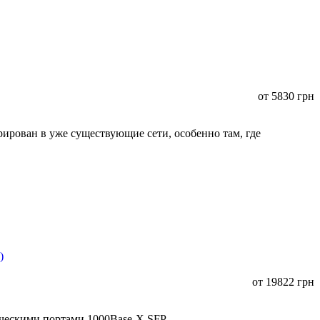
от
5830
грн
ирован в уже существующие сети, особенно там, где
от
19822
грн
ическими портами 1000Base-X SFP.