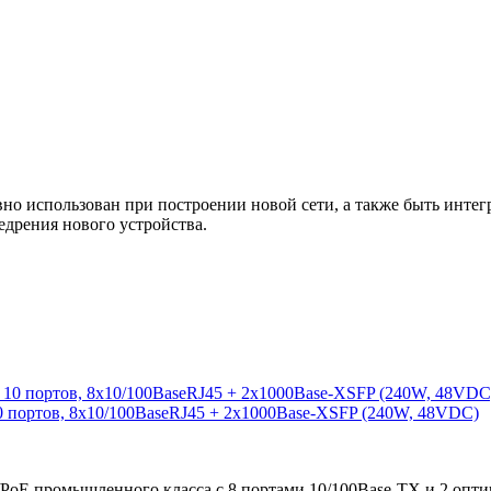
 использован при построении новой сети, а также быть интегр
едрения нового устройства.
0 портов, 8x10/100BaseRJ45 + 2x1000Base-XSFP (240W, 48VDC)
/PoE промышленного класса с 8 портами 10/100Base-TX и 2 опт