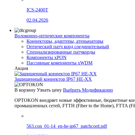
ICS-2400T
02.04.2026
Волоконно-оптические компоненты
Коннекторы, адаптеры, атеньюаторы
Оптический патч корд соединительный
Специализированные патчкорды
Компоненты xPON
Пассивные компоненты xWDM
Акция
Защищенный коннектор IP67 HE-XX
В корзину
Узнать цену
Выбрать Модификацию
OPTOKON внедряет новые эффективные, бюджетные конн
промышленных сетей, FTTH (Fiber to the Home), FTTA (F
563.con_01-14_en-he-ip67_patchcord.pdf