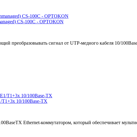
managed) CS-100C - OPTOKON
щий преобразовывать сигнал от UTP-медного кабеля 10/100Base-
/T1+3x 10/100Base-TX
100BaseTX Ethernet-коммутатором, который обеспечивает мульти