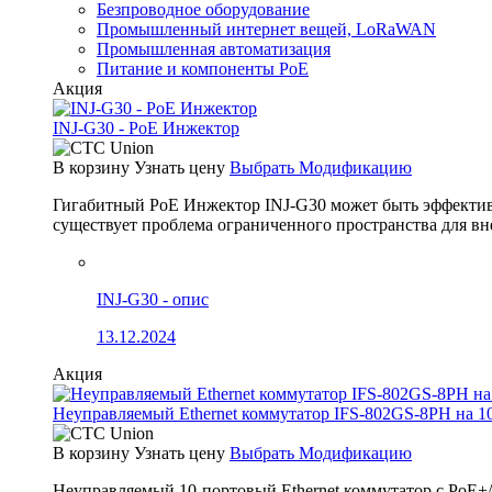
Безпроводное оборудование
Промышленный интернет вещей, LoRaWAN
Промышленная автоматизация
Питание и компоненты PoE
Акция
INJ-G30 - PoE Инжектор
В корзину
Узнать цену
Выбрать Модификацию
Гигабитный PoE Инжектор INJ-G30 может быть эффективно
существует проблема ограниченного пространства для вн
INJ-G30 - опис
13.12.2024
Акция
Неуправляемый Ethernet коммутатор IFS-802GS-8PH на 1
В корзину
Узнать цену
Выбрать Модификацию
Неуправляемый 10-портовый Ethernet коммутатор с PoE+