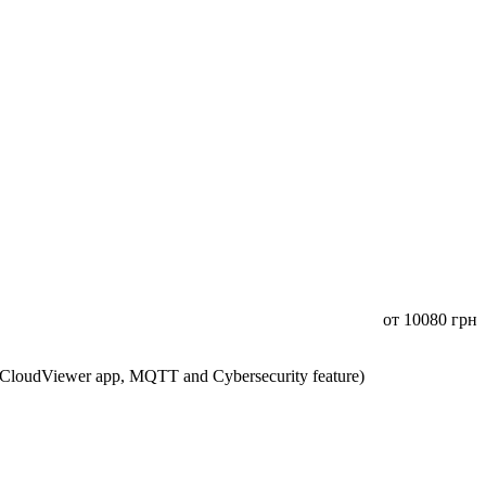
от
10080
грн
CloudViewer app, MQTT and Cybersecurity feature)