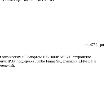
от
4752
грн
 оптическим SFP-портом 100/1000BASE-X. Устройство
орпус IP30, поддержка Jumbo Frame 9K, функции LFP/FEF и
именений.