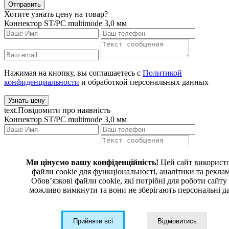
Отправить
Хотите узнать цену на товар?
Коннектор ST/PC multimode 3,0 мм
Нажимая на кнопку, вы соглашаетесь с
Политикой
конфиденциальности
и обработкой персональных данных
Узнать цену
text.Повідомити про наявність
Коннектор ST/PC multimode 3,0 мм
Ми цінуємо вашу конфіденційність!
Цей сайт використ
Нажимая на кнопку, вы соглашаетесь с
Политикой
файли cookie для функціональності, аналітики та рекла
конфиденциальности
и обработкой персональных данных
Обовʼязкові файли cookie, які потрібні для роботи сайту
можливо вимкнути та вони не зберігають персональні да
text.Повідомити про наявність
Тип коннектора и полировки: -
Прийняти всі
Відмовитись
123