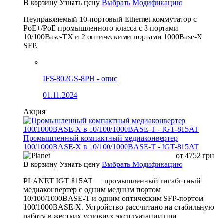
В корзину
Узнать цену
Выбрать Модификацию
Неуправляемый 10-портовый Ethernet коммутатор с
PoE+/PoE промышленного класса с 8 портами
10/100Base-TX и 2 оптическими портами 1000Base-X
SFP.
IFS-802GS-8PH - опис
01.11.2024
Акция
Промышленный компактный медиаконвертер
100/1000BASE-X в 10/100/1000BASE-T - IGT-815AT
от
4752
грн
В корзину
Узнать цену
Выбрать Модификацию
PLANET IGT-815AT — промышленный гигабитный
медиаконвертер с одним медным портом
10/100/1000BASE-T и одним оптическим SFP-портом
100/1000BASE-X. Устройство рассчитано на стабильную
работу в жестких условиях эксплуатации при