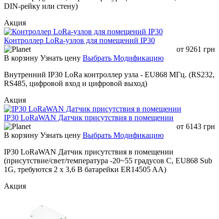
DIN-рейку или стену)
Акция
Контроллер LoRa-узлов для помещений IP30
от
9261
грн
В корзину
Узнать цену
Выбрать Модификацию
Внутренний IP30 LoRa контроллер узла - EU868 МГц. (RS232,
RS485, цифровой вход и цифровой выход)
Акция
IP30 LoRaWAN Датчик присутствия в помещении
от
6143
грн
В корзину
Узнать цену
Выбрать Модификацию
IP30 LoRaWAN Датчик присутствия в помещении
(присутствие/свет/температура -20~55 градусов C, EU868 Sub
1G, требуются 2 x 3,6 В батарейки ER14505 AA)
Акция