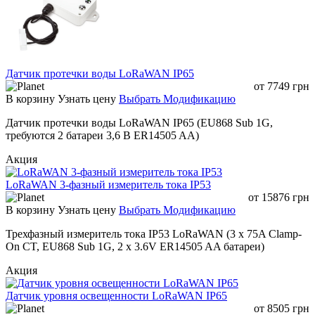
Датчик протечки воды LoRaWAN IP65
от
7749
грн
В корзину
Узнать цену
Выбрать Модификацию
Датчик протечки воды LoRaWAN IP65 (EU868 Sub 1G,
требуются 2 батареи 3,6 В ER14505 AA)
Акция
LoRaWAN 3-фазный измеритель тока IP53
от
15876
грн
В корзину
Узнать цену
Выбрать Модификацию
Трехфазный измеритель тока IP53 LoRaWAN (3 x 75A Clamp-
On CT, EU868 Sub 1G, 2 x 3.6V ER14505 AA батареи)
Акция
Датчик уровня освещенности LoRaWAN IP65
от
8505
грн