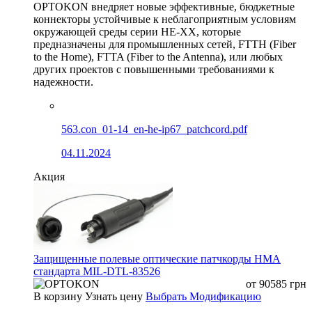
OPTOKON внедряет новые эффективные, бюджетные
коннекторы устойчивые к неблагоприятным условиям
окружающей среды серии HE-XX, которые
предназначены для промышленных сетей, FTTH (Fiber
to the Home), FTTA (Fiber to the Antenna), или любых
других проектов с повышенными требованиями к
надежности.
563.con_01-14_en-he-ip67_patchcord.pdf
04.11.2024
Акция
Защищенные полевые оптические патчкорды HMA
стандарта MIL-DTL-83526
от
90585
грн
В корзину
Узнать цену
Выбрать Модификацию