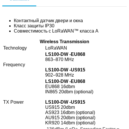
Контактный датчик двери и окна
Класс защиты IP30
Совместимость с LoRaWAN™ класса A
Wireless Transmission
Technology
LoRaWAN
LS100-DW -EU868
863–870 MHz
Frequency
LS100-DW -US915
902–928 MHz
LS100-DW -EU868
EU868 16dbm
IN865 20dbm (optional)
TX Power
LS100-DW -US915
US915 20dbm
AS923 16dbm (optional)
AU915 20dbm (optional)
KR920 14dbm (optional)