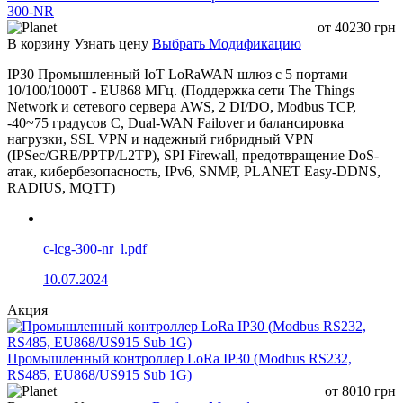
Temperature
300-NR
Relative Humidity
<90% RH (non-condensing)
от
40230
грн
Storage
В корзину
Узнать цену
Выбрать Модификацию
-40 °C ~ 85 °C
Temperature
IP30 Промышленный IoT LoRaWAN шлюз с 5 портами
Standards Conformance
10/100/1000T - EU868 МГц. (Поддержка сети The Things
Regulatory
FCC PART 15B
Network и сетевого сервера AWS, 2 DI/DO, Modbus TCP,
Compliance
-40~75 градусов C, Dual-WAN Failover и балансировка
нагрузки, SSL VPN и надежный гибридный VPN
(IPSec/GRE/PPTP/L2TP), SPI Firewall, предотвращение DoS-
атак, кибербезопасность, IPv6, SNMP, PLANET Easy-DDNS,
RADIUS, MQTT)
c-lcg-300-nr_l.pdf
10.07.2024
Акция
Промышленный контроллер LoRa IP30 (Modbus RS232,
RS485, EU868/US915 Sub 1G)
от
8010
грн