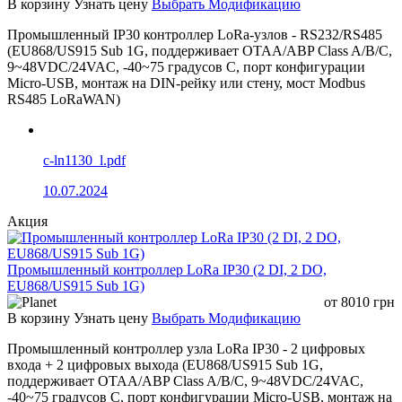
В корзину
Узнать цену
Выбрать Модификацию
Промышленный IP30 контроллер LoRa-узлов - RS232/RS485
(EU868/US915 Sub 1G, поддерживает OTAA/ABP Class A/B/C,
9~48VDC/24VAC, -40~75 градусов C, порт конфигурации
Micro-USB, монтаж на DIN-рейку или стену, мост Modbus
RS485 LoRaWAN)
c-ln1130_l.pdf
10.07.2024
Акция
Промышленный контроллер LoRa IP30 (2 DI, 2 DO,
EU868/US915 Sub 1G)
от
8010
грн
В корзину
Узнать цену
Выбрать Модификацию
Промышленный контроллер узла LoRa IP30 - 2 цифровых
входа + 2 цифровых выхода (EU868/US915 Sub 1G,
поддерживает OTAA/ABP Class A/B/C, 9~48VDC/24VAC,
-40~75 градусов C, порт конфигурации Micro-USB, монтаж на