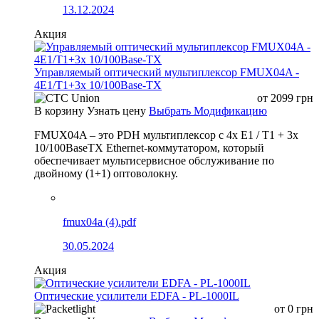
13.12.2024
Акция
Управляемый оптический мультиплексор FMUX04A -
4E1/T1+3x 10/100Base-TX
от
2099
грн
В корзину
Узнать цену
Выбрать Модификацию
FMUX04A – это PDH мультиплексор с 4x E1 / T1 + 3x
10/100BaseTX Ethernet-коммутатором, который
обеспечивает мультисервисное обслуживание по
двойному (1+1) оптоволокну.
fmux04a (4).pdf
30.05.2024
Акция
Оптические усилители EDFA - PL-1000IL
от
0
грн