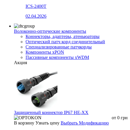
ICS-2400T
02.04.2026
Волоконно-оптические компоненты
Коннекторы, адаптеры, атеньюаторы
Оптический патч корд соединительный
Специализированные патчкорды
Компоненты xPON
Пассивные компоненты xWDM
Акция
Защищенный коннектор IP67 HE-XX
от
0
грн
В корзину
Узнать цену
Выбрать Модификацию