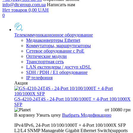
info@dtcgroup.com.ua
Написать нам
Нет товаров
0,00
UAH
0
Телекоммуникационное оборудование
Медиаконвертеры Ethernet
Коммутаторы, маршрутизаторы
Сетевое оборудование с PoE
Оптические модули
Транспортная сеть
LAN екстендеры / доступ xDSL
SDH / PDH / E1 оборудование
IP телефония
Акция
GS-4210-24T4S - 24-Port 10/100/1000T + 4-Port 100/1000X
SFP
от
10080
грн
В корзину
Узнать цену
Выбрать Модификацию
IPv4/IPv6, 24-Port 10/100/1000T + 4-Port 100/1000X SFP
L2/L4 SNMP Manageable Gigabit Ethernet Switch(supports