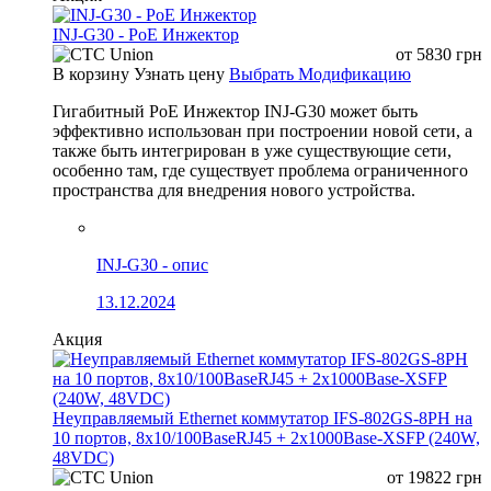
INJ-G30 - PoE Инжектор
от
5830
грн
В корзину
Узнать цену
Выбрать Модификацию
Гигабитный PoE Инжектор INJ-G30 может быть
эффективно использован при построении новой сети, а
также быть интегрирован в уже существующие сети,
особенно там, где существует проблема ограниченного
пространства для внедрения нового устройства.
INJ-G30 - опис
13.12.2024
Акция
Неуправляемый Ethernet коммутатор IFS-802GS-8PH на
10 портов, 8x10/100BaseRJ45 + 2x1000Base-XSFP (240W,
48VDC)
от
19822
грн