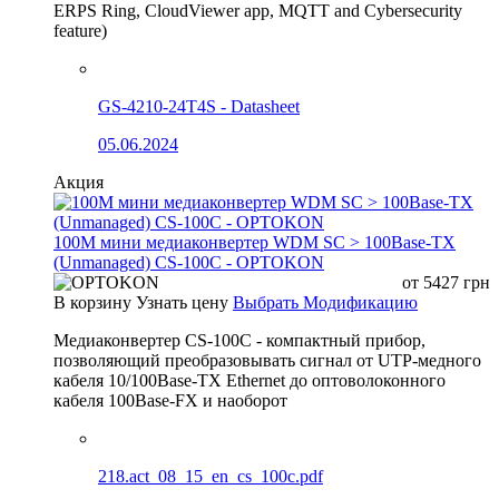
ERPS Ring, CloudViewer app, MQTT and Cybersecurity
feature)
GS-4210-24T4S - Datasheet
05.06.2024
Акция
100М мини медиаконвертер WDM SC > 100Base-TX
(Unmanaged) CS-100C - OPTOKON
от
5427
грн
В корзину
Узнать цену
Выбрать Модификацию
Медиаконвертер CS-100C - компактный прибор,
позволяющий преобразовывать сигнал от UTP-медного
кабеля 10/100Base-TX Ethernet до оптоволоконного
кабеля 100Base-FX и наоборот
218.act_08_15_en_cs_100c.pdf