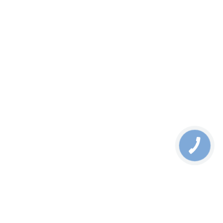
* Temperature<40 degrees C;
Humidity<90%
Temperature>40 degrees C;
Humidity<50%
Storage
Temperature: -10 ~ 70 degrees
C
Relative Humidity: 5 ~ 90%
(non-condensing)
GSD-1222VHP - Datasheet
03.06.2024
Акция
GSW-1820VHP - 16-Port 10/100/1000T 802.3at PoE + 2-Port