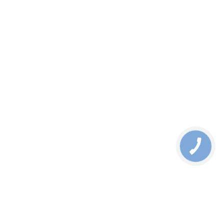
(non-condensing)
GSD-1222VHP - Datasheet
03.06.2024
Акция
GSW-1820VHP - 16-Port 10/100/1000T 802.3at PoE + 2-Port
1000X SFP
от
15120
грн
В корзину
Узнать цену
Выбрать Модификацию
16-Port 10/100/1000T 802.3at PoE + 2-Port 1000X SFP Gigabit
Switch with smart color LCD (300W PoE Budget,
Standard/VLAN/Extend mode, PoE budget, bandwidth control, PD
alive check setup over LCD)
GSW-1820VHP - Datasheet
03.06.2024