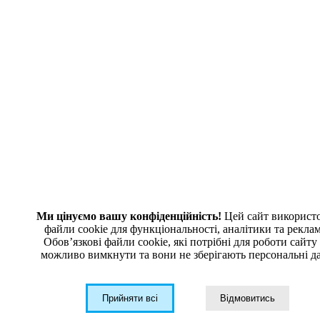
Поставляем телекоммуникационное
и промышленное оборудование ведущих мировых производителей
Мы в соцсетях
ПОДПИСКА НА РАССЫЛКУ
Полезные новости, обзоры, акции и спецпредложения
➤
Ми цінуємо вашу конфіденційність!
Цей сайт використ
файли cookie для функціональності, аналітики та рекла
ТОВ «ДТЦ ГРУП»
Обовʼязкові файли cookie, які потрібні для роботи сайту
можливо вимкнути та вони не зберігають персональні да
04209, Київ,
вул. Богатирська 6/1, 283
СМОТРЕТЬ НА КАРТЕ
Прийняти всі
Відмовитись