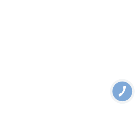
GSD-1222VHP - Datasheet
03.06.2024
Акция
GSW-1820VHP - 16-Port 10/100/1000T 802.3at PoE + 2-Port
1000X SFP
от
15120
грн
В корзину
Узнать цену
Выбрать Модификацию
16-Port 10/100/1000T 802.3at PoE + 2-Port 1000X SFP Gigabit
Switch with smart color LCD (300W PoE Budget,
Standard/VLAN/Extend mode, PoE budget, bandwidth control, PD
alive check setup over LCD)