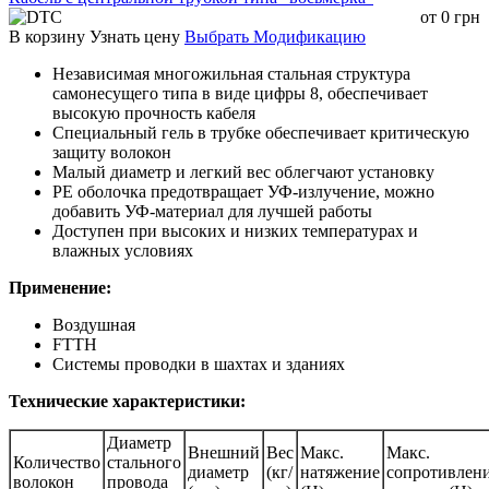
от
0
грн
В корзину
Узнать цену
Выбрать Модификацию
Независимая многожильная стальная структура
самонесущего типа в виде цифры 8, обеспечивает
высокую прочность кабеля
Специальный гель в трубке обеспечивает критическую
защиту волокон
Малый диаметр и легкий вес облегчают установку
PE оболочка предотвращает УФ-излучение, можно
добавить УФ-материал для лучшей работы
Доступен при высоких и низких температурах и
влажных условиях
Применение:
Воздушная
FTTH
Системы проводки в шахтах и зданиях
Технические характеристики:
Диаметр
Внешний
Вес
Макс.
Макс.
Количество
стального
диаметр
(кг/
натяжение
сопротивлен
волокон
провода