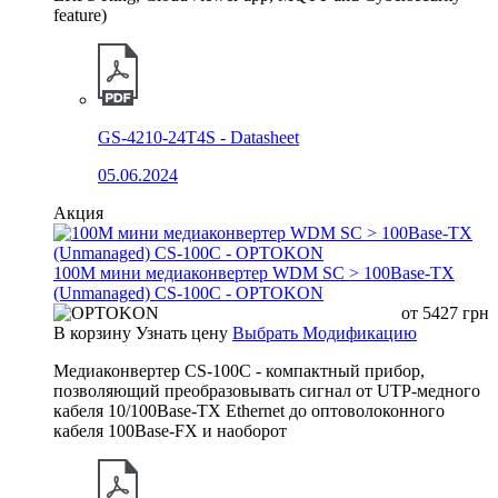
feature)
GS-4210-24T4S - Datasheet
05.06.2024
Акция
100М мини медиаконвертер WDM SC > 100Base-TX
(Unmanaged) CS-100C - OPTOKON
от
5427
грн
В корзину
Узнать цену
Выбрать Модификацию
Медиаконвертер CS-100C - компактный прибор,
позволяющий преобразовывать сигнал от UTP-медного
кабеля 10/100Base-TX Ethernet до оптоволоконного
кабеля 100Base-FX и наоборот