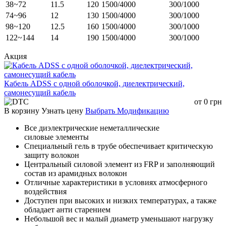
38~72
11.5
120
1500/4000
300/1000
74~96
12
130
1500/4000
300/1000
98~120
12.5
160
1500/4000
300/1000
122~144
14
190
1500/4000
300/1000
Акция
Кабель ADSS с одной оболочкой, диелектрический,
самонесущий кабель
от
0
грн
В корзину
Узнать цену
Выбрать Модификацию
Все диэлектрические неметаллические
силовые элементы
Специальный гель в трубе обеспечивает критическую
защиту волокон
Центральный силовой элемент из FRP и заполняющий
состав из арамидных волокон
Отличные характеристики в условиях атмосферного
воздействия
Доступен при высоких и низких температурах, а также
обладает анти старением
Небольшой вес и малый диаметр уменьшают нагрузку