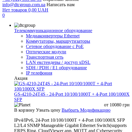
info@dtcgroup.com.ua
Написать нам
Нет товаров
0,00
UAH
0
Телекоммуникационное оборудование
Медиаконвертеры Ethernet
Коммутаторы, маршрутизаторы
Сетевое оборудование с PoE
Оптические модули
Транспортная сеть
LAN екстендеры / доступ xDSL
SDH / PDH / E1 оборудование
IP телефония
Акция
GS-4210-24T4S - 24-Port 10/100/1000T + 4-Port 100/1000X
SFP
от
10080
грн
В корзину
Узнать цену
Выбрать Модификацию
IPv4/IPv6, 24-Port 10/100/1000T + 4-Port 100/1000X SFP
L2/L4 SNMP Manageable Gigabit Ethernet Switch(supports
ERPS Ring, CloudViewer app, MQTT and Cybersecurity