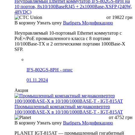
Неуправляемый Ethernet коммутатор IFS-802GS-8PH на
10 портов, 8x10/100BaseRJ45 + 2x1000Base-XSFP (240W,
48VDC)
от
19822
грн
В корзину
Узнать цену
Выбрать Модификацию
Неуправляемый 10-портовый Ethernet коммутатор с
PoE+/PoE промышленного класса с 8 портами
10/100Base-TX и 2 оптическими портами 1000Base-X
SFP.
IFS-802GS-8PH - опис
01.11.2024
Акция
Промышленный компактный медиаконвертер
100/1000BASE-X в 10/100/1000BASE-T - IGT-815AT
от
4752
грн
В корзину
Узнать цену
Выбрать Модификацию
PLANET IGT-815AT — промышленный гигабитный