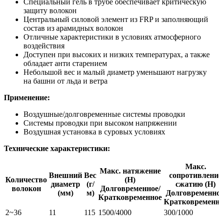
Специальный гель в трубе обеспечивает критическую
защиту волокон
Центральный силовой элемент из FRP и заполняющий
состав из арамидных волокон
Отличные характеристики в условиях атмосферного
воздействия
Доступен при высоких и низких температурах, а также
обладает анти старением
Небольшой вес и малый диаметр уменьшают нагрузку
на башни от льда и ветра
Применение:
Воздушные/долговременные системы проводки
Системы проводки при высоком напряжении
Воздушная установка в суровых условиях
Технические характеристики:
Макс.
Макс. натяжение
Внешний
Вес
сопротивлени
Количество
(Н)
диаметр
(г/
сжатию (Н)
волокон
Долговременное/
(мм)
м)
Долговременно
Кратковременное
Кратковременн
2~36
11
115
1500/4000
300/1000