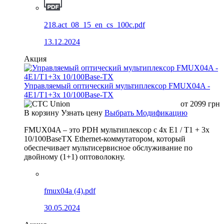
218.act_08_15_en_cs_100c.pdf
13.12.2024
Акция
Управляемый оптический мультиплексор FMUX04A -
4E1/T1+3x 10/100Base-TX
от
2099
грн
В корзину
Узнать цену
Выбрать Модификацию
FMUX04A – это PDH мультиплексор с 4x E1 / T1 + 3x
10/100BaseTX Ethernet-коммутатором, который
обеспечивает мультисервисное обслуживание по
двойному (1+1) оптоволокну.
fmux04a (4).pdf
30.05.2024