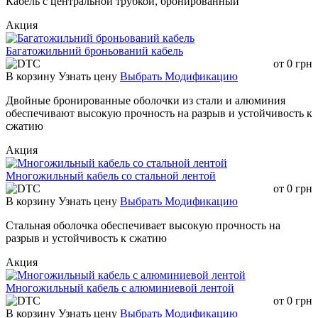
Кабель с центральной трубкой, бронированный
Акция
Багатожильний броньований кабель
от
0
грн
В корзину
Узнать цену
Выбрать Модификацию
Двойные бронированные оболочки из стали и алюминия
обеспечивают высокую прочность на разрыв и устойчивость к
сжатию
Акция
Многожильный кабель со стальной лентой
от
0
грн
В корзину
Узнать цену
Выбрать Модификацию
Стальная оболочка обеспечивает высокую прочность на
разрыв и устойчивость к сжатию
Акция
Многожильный кабель с алюминиевой лентой
от
0
грн
В корзину
Узнать цену
Выбрать Модификацию