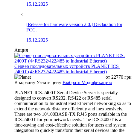
15.12.2025
[Release for hardware version 2.0.] Declaration for
FCC.
15.12.2025
Акция
Сервер последовательных устройств PLANET ICS-
2400T (4×RS232/422/485 to Industrial Ethernet)
от
22770
грн
В корзину
Узнать цену
Выбрать Модификацию
PLANET ICS-2400T Serial Device Server is specially
designed to convert RS232, RS422 or RS485 serial
communication to Industrial Fast Ethernet networking so as to
extend the network distance efficiently and inexpensively.
There are two 10/100BASE-TX RJ45 ports available in the
ICS-2400T for your network needs. The ICS-2400T is a
time-saving and cost-effective solution for users and system
integrators to quickly transform their serial devices into the