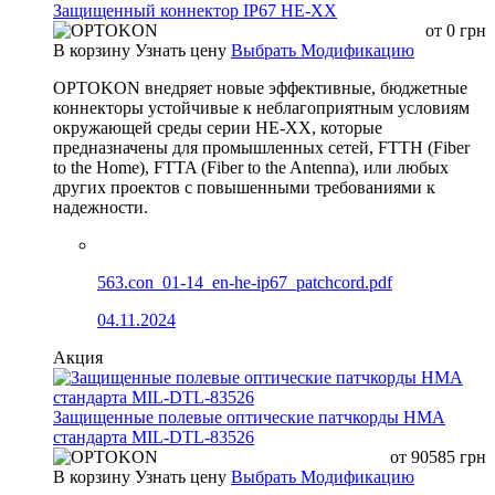
Защищенный коннектор IP67 HE-XX
от
0
грн
В корзину
Узнать цену
Выбрать Модификацию
OPTOKON внедряет новые эффективные, бюджетные
коннекторы устойчивые к неблагоприятным условиям
окружающей среды серии HE-XX, которые
предназначены для промышленных сетей, FTTH (Fiber
to the Home), FTTA (Fiber to the Antenna), или любых
других проектов с повышенными требованиями к
надежности.
563.con_01-14_en-he-ip67_patchcord.pdf
04.11.2024
Акция
Защищенные полевые оптические патчкорды HMA
стандарта MIL-DTL-83526
от
90585
грн
В корзину
Узнать цену
Выбрать Модификацию