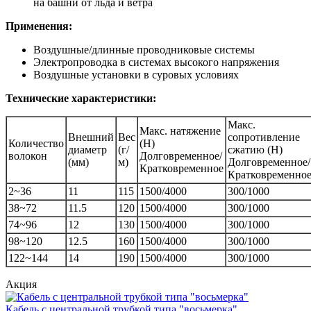
на башни от льда и ветра
Применения:
Воздушные/длинные проводниковые системы
Электропроводка в системах высокого напряжения
Воздушные установки в суровых условиях
Технические характеристики:
Макс.
Макс. натяжение
Внешний
Вес
сопротивление
Количество
(Н)
диаметр
(г/
сжатию (Н)
волокон
Долговременное/
(мм)
м)
Долговременное/
Кратковременное
Кратковременно
2~36
11
115
1500/4000
300/1000
38~72
11.5
120
1500/4000
300/1000
74~96
12
130
1500/4000
300/1000
98~120
12.5
160
1500/4000
300/1000
122~144
14
190
1500/4000
300/1000
Акция
Кабель с центральной трубкой типа "восьмерка"