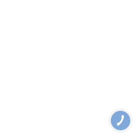
вул. Богатирська 6/1, 283
СМОТРЕТЬ НА КАРТЕ
КАТАЛОГ
Телекоммуникационное оборудование
Индустриальное оборудование
Волоконно-оптические компоненты
Оптические распределительные системы
Измерение и инструменты
Оборудование Military
Другое оборудование
Волокно и кабель
КЛИЕНТАМ
Решения
Новости
Как заказать
Гарантия