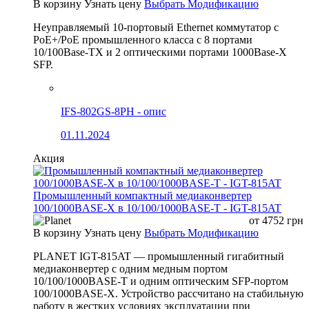
В корзину
Узнать цену
Выбрать Модификацию
Неуправляемый 10-портовый Ethernet коммутатор с
PoE+/PoE промышленного класса с 8 портами
10/100Base-TX и 2 оптическими портами 1000Base-X
SFP.
IFS-802GS-8PH - опис
01.11.2024
Акция
Промышленный компактный медиаконвертер
100/1000BASE-X в 10/100/1000BASE-T - IGT-815AT
от
4752
грн
В корзину
Узнать цену
Выбрать Модификацию
PLANET IGT-815AT — промышленный гигабитный
медиаконвертер с одним медным портом
10/100/1000BASE-T и одним оптическим SFP-портом
100/1000BASE-X. Устройство рассчитано на стабильную
работу в жестких условиях эксплуатации при