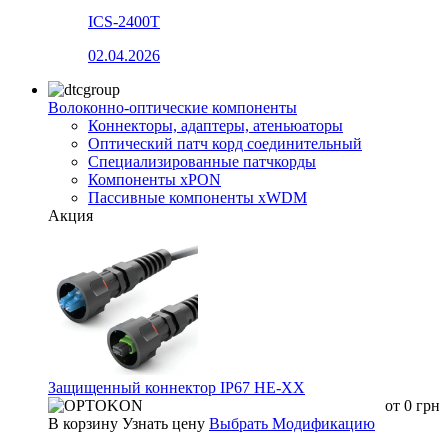
ICS-2400T
02.04.2026
Волоконно-оптические компоненты
Коннекторы, адаптеры, атеньюаторы
Оптический патч корд соединительный
Специализированные патчкорды
Компоненты xPON
Пассивные компоненты xWDM
Акция
Защищенный коннектор IP67 HE-XX
от
0
грн
В корзину
Узнать цену
Выбрать Модификацию