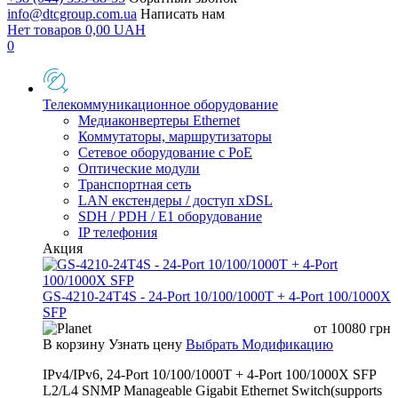
info@dtcgroup.com.ua
Написать нам
Нет товаров
0,00
UAH
0
Телекоммуникационное оборудование
Медиаконвертеры Ethernet
Коммутаторы, маршрутизаторы
Сетевое оборудование с PoE
Оптические модули
Транспортная сеть
LAN екстендеры / доступ xDSL
SDH / PDH / E1 оборудование
IP телефония
Акция
GS-4210-24T4S - 24-Port 10/100/1000T + 4-Port 100/1000X
SFP
от
10080
грн
В корзину
Узнать цену
Выбрать Модификацию
IPv4/IPv6, 24-Port 10/100/1000T + 4-Port 100/1000X SFP
L2/L4 SNMP Manageable Gigabit Ethernet Switch(supports