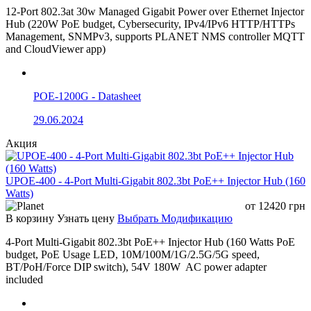
12-Port 802.3at 30w Managed Gigabit Power over Ethernet Injector
Hub (220W PoE budget, Cybersecurity, IPv4/IPv6 HTTP/HTTPs
Management, SNMPv3, supports PLANET NMS controller MQTT
and CloudViewer app)
POE-1200G - Datasheet
29.06.2024
Акция
UPOE-400 - 4-Port Multi-Gigabit 802.3bt PoE++ Injector Hub (160
Watts)
от
12420
грн
В корзину
Узнать цену
Выбрать Модификацию
4-Port Multi-Gigabit 802.3bt PoE++ Injector Hub (160 Watts PoE
budget, PoE Usage LED, 10M/100M/1G/2.5G/5G speed,
BT/PoH/Force DIP switch), 54V 180W AC power adapter
included