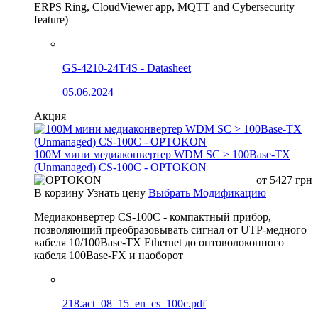
ERPS Ring, CloudViewer app, MQTT and Cybersecurity
feature)
GS-4210-24T4S - Datasheet
05.06.2024
Акция
100М мини медиаконвертер WDM SC > 100Base-TX
(Unmanaged) CS-100C - OPTOKON
от
5427
грн
В корзину
Узнать цену
Выбрать Модификацию
Медиаконвертер CS-100C - компактный прибор,
позволяющий преобразовывать сигнал от UTP-медного
кабеля 10/100Base-TX Ethernet до оптоволоконного
кабеля 100Base-FX и наоборот
218.act_08_15_en_cs_100c.pdf