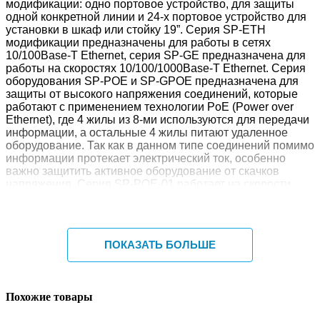
модификации: одно портовое устройство, для защиты
одной конкретной линии и 24-х портовое устройство для
установки в шкаф или стойку 19”. Серия SP-ETH
модификации предназначены для работы в сетях
10/100Base-T Ethernet, серия SP-GE предназначена для
работы на скоростях 10/100/1000Base-T Ethernet. Серия
оборудования SP-POE и SP-GPOE предназначена для
защиты от высокого напряжения соединений, которые
работают с применением технологии PoE (Power over
Ethernet), где 4 жилы из 8-ми используются для передачи
информации, а остальные 4 жилы питают удаленное
оборудование. Так как в данном типе соединений помимо
информации протекает электрический ток, особенно
важно защитить активное оборудование от скачков
напряжения. Серия SP-POE-01 работает на скорости
10/100Base-TX Ethernet, серия SP-GPOE предназначена
для работы на скорости 10/100/1000Base-TX Ethernet.
ПОКАЗАТЬ БОЛЬШЕ
Похожие товары