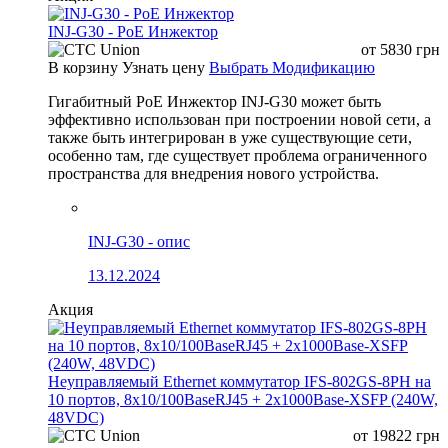
INJ-G30 - PoE Инжектор
от
5830
грн
В корзину
Узнать цену
Выбрать Модификацию
Гигабитный PoE Инжектор INJ-G30 может быть
эффективно использован при построении новой сети, а
также быть интегрирован в уже существующие сети,
особенно там, где существует проблема ограниченного
пространства для внедрения нового устройства.
INJ-G30 - опис
13.12.2024
Акция
Неуправляемый Ethernet коммутатор IFS-802GS-8PH на
10 портов, 8x10/100BaseRJ45 + 2x1000Base-XSFP (240W,
48VDC)
от
19822
грн