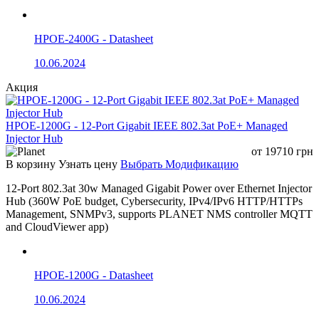
HPOE-2400G - Datasheet
10.06.2024
Акция
HPOE-1200G - 12-Port Gigabit IEEE 802.3at PoE+ Managed
Injector Hub
от
19710
грн
В корзину
Узнать цену
Выбрать Модификацию
12-Port 802.3at 30w Managed Gigabit Power over Ethernet Injector
Hub (360W PoE budget, Cybersecurity, IPv4/IPv6 HTTP/HTTPs
Management, SNMPv3, supports PLANET NMS controller MQTT
and CloudViewer app)
HPOE-1200G - Datasheet
10.06.2024