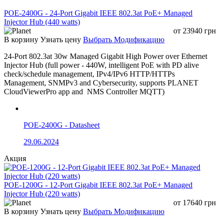
POE-2400G - 24-Port Gigabit IEEE 802.3at PoE+ Managed
Injector Hub (440 watts)
от
23940
грн
В корзину
Узнать цену
Выбрать Модификацию
24-Port 802.3at 30w Managed Gigabit High Power over Ethernet
Injector Hub (full power - 440W, intelligent PoE with PD alive
check/schedule management, IPv4/IPv6 HTTP/HTTPs
Management, SNMPv3 and Cybersecurity, supports PLANET
CloudViewerPro app and NMS Controller MQTT)
POE-2400G - Datasheet
29.06.2024
Акция
POE-1200G - 12-Port Gigabit IEEE 802.3at PoE+ Managed
Injector Hub (220 watts)
от
17640
грн
В корзину
Узнать цену
Выбрать Модификацию