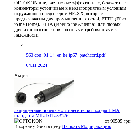
OPTOKON внедряет новые эффективные, бюджетные
коннекторы устойчивые к неблагоприятным условиям
окружающей среды серии HE-XX, которые
предназначены для промышленных сетей, FTTH (Fiber
to the Home), FTTA (Fiber to the Antenna), или любых
других проектов с повышенными требованиями к
надежности.
563.con_01-14_en-he-ip67_patchcord.pdf
04.11.2024
Акция
Защищенные полевые оптические патчкорды HMA
стандарта MIL-DTL-83526
от
90585
грн
В корзину
Узнать цену
Выбрать Модификацию