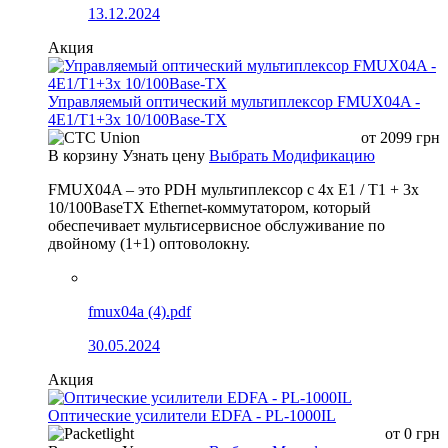
13.12.2024
Акция
Управляемый оптический мультиплексор FMUX04A -
4E1/T1+3x 10/100Base-TX
от
2099
грн
В корзину
Узнать цену
Выбрать Модификацию
FMUX04A – это PDH мультиплексор с 4x E1 / T1 + 3x
10/100BaseTX Ethernet-коммутатором, который
обеспечивает мультисервисное обслуживание по
двойному (1+1) оптоволокну.
fmux04a (4).pdf
30.05.2024
Акция
Оптические усилители EDFA - PL-1000IL
от
0
грн