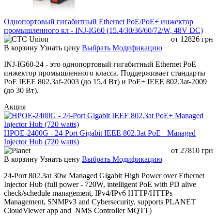
Однопортовый гигабитный Ethernet PoE/PoE+ инжектор
промышленного кл - INJ-IG60 (15.4/30/36/60/72/W, 48V DC)
от
12826
грн
В корзину
Узнать цену
Выбрать Модификацию
INJ-IG60-24 - это однопортовый гигабитный Ethernet PoE
инжектор промышленного класса. Поддерживает стандарты
PoE IEEE 802.3af-2003 (до 15,4 Вт) и PoE+ IEEE 802.3at-2009
(до 30 Вт).
Акция
HPOE-2400G - 24-Port Gigabit IEEE 802.3at PoE+ Managed
Injector Hub (720 watts)
от
27810
грн
В корзину
Узнать цену
Выбрать Модификацию
24-Port 802.3at 30w Managed Gigabit High Power over Ethernet
Injector Hub (full power - 720W, intelligent PoE with PD alive
check/schedule management, IPv4/IPv6 HTTP/HTTPs
Management, SNMPv3 and Cybersecurity, supports PLANET
CloudViewer app and NMS Controller MQTT)