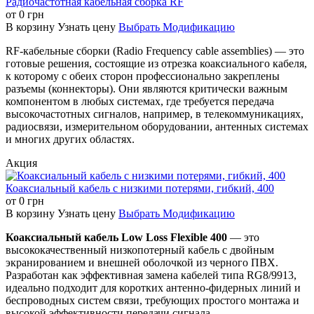
Радиочастотная кабельная сборка RF
TNC-разъемам.
TNC-интерфейсом.
с TNC-
от
0
грн
разъемами.
В корзину
Узнать цену
Выбрать Модификацию
RF-кабельные сборки (Radio Frequency cable assemblies) — это
RF-N-166
RF-N-167
RF-N-168
готовые решения, состоящие из отрезка коаксиального кабеля,
TNC-разъем
к которому с обеих сторон профессионально закреплены
TNC-разъем типа
TNC-разъем типа
типа "папа",
разъемы (коннекторы). Они являются критически важным
"папа", обжимной,
"папа", обжимной,
обжимной, для
компонентом в любых системах, где требуется передача
для кабеля RG8.
для кабеля RG174.
кабеля RG213.
высокочастотных сигналов, например, в телекоммуникациях,
радиосвязи, измерительном оборудовании, антенных системах
и многих других областях.
RF-N-169
RF-N-170
RF-N-171
TNC-разъем
Акция
TNC-разъем типа
Заглушка (нагрузка)
типа "папа",
"папа" с фланцем,
TNC-разъем типа
угловой,
Коаксиальный кабель с низкими потерями, гибкий, 400
зажимной, для
"папа".
зажимной, для
от
0
грн
кабеля 7D-FB.
кабеля LMR300.
В корзину
Узнать цену
Выбрать Модификацию
Коаксиальный кабель Low Loss Flexible 400
— это
RF-N-172
RF-N-173
RF-N-174
высококачественный низкопотерный кабель с двойным
TNC-разъем
экранированием и внешней оболочкой из черного ПВХ.
TNC-разъем типа
TNC-разъем типа
типа "папа",
Разработан как эффективная замена кабелей типа RG8/9913,
"папа", угловой,
"папа", угловой,
угловой,
идеально подходит для коротких антенно-фидерных линий и
зажимной, для
обжимной, для
обжимной, для
беспроводных систем связи, требующих простого монтажа и
кабеля RG213.
кабеля LMR400.
кабеля RG223.
высокой эффективности передачи сигнала.