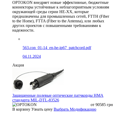
OPTOKON внедряет новые эффективные, бюджетные
коннекторы устойчивые к неблагоприятным условиям
окружающей среды серии HE-XX, которые
предназначены для промышленных сетей, FTTH (Fiber
to the Home), FTTA (Fiber to the Antenna), или любых
других проектов с повышенными требованиями к
надежности.
563.con_01-14_en-he-ip67_patchcord.pdf
04.11.2024
Акция
Защищенные полевые оптические патчкорды HMA
стандарта MIL-DTL-83526
от
90585
грн
В корзину
Узнать цену
Выбрать Модификацию