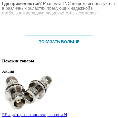
Где применяются?
Разъемы TNC широко используются
в различных областях, требующих надежной и
стабильной передачи радиочастотных сигналов:
Телекоммуникации:
для подключения антенн,
радиооборудования, базовых станций, сетевого
оборудования.
Беспроводные системы:
Wi-Fi, Bluetooth, GPS-
оборудование.
ПОКАЗАТЬ БОЛЬШЕ
Радиосвязь:
любительская и профессиональная
радиосвязь.
Измерительное оборудование:
осциллографы,
генераторы сигналов, анализаторы спектра.
Похожие товары
Промышленная автоматизация:
в системах
управления и мониторинга, где требуется передача
Акция
данных по коаксиальным кабелям.
Авиация и оборона:
благодаря своей надежности
и устойчивости к вибрации.
Выбирая разъемы TNC, вы получаете гарантию
высокого качества сигнала и долговечности соединения
для ваших критически важных систем.
RF адаптеры и коннекторы серии N