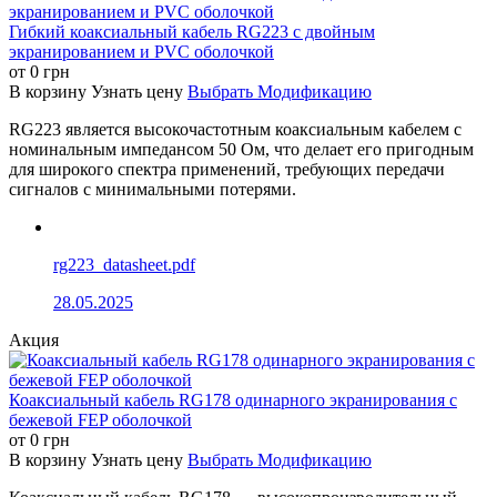
Гибкий коаксиальный кабель RG223 с двойным
экранированием и PVC оболочкой
от
0
грн
В корзину
Узнать цену
Выбрать Модификацию
RG223 является высокочастотным коаксиальным кабелем с
номинальным импедансом 50 Ом, что делает его пригодным
для широкого спектра применений, требующих передачи
сигналов с минимальными потерями.
rg223_datasheet.pdf
28.05.2025
Акция
Коаксиальный кабель RG178 одинарного экранирования с
бежевой FEP оболочкой
от
0
грн
В корзину
Узнать цену
Выбрать Модификацию