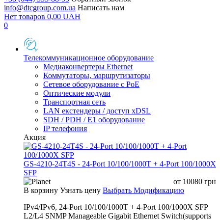
info@dtcgroup.com.ua
Написать нам
Нет товаров
0,00
UAH
0
Телекоммуникационное оборудование
Медиаконвертеры Ethernet
Коммутаторы, маршрутизаторы
Сетевое оборудование с PoE
Оптические модули
Транспортная сеть
LAN екстендеры / доступ xDSL
SDH / PDH / E1 оборудование
IP телефония
Акция
GS-4210-24T4S - 24-Port 10/100/1000T + 4-Port 100/1000X
SFP
от
10080
грн
В корзину
Узнать цену
Выбрать Модификацию
IPv4/IPv6, 24-Port 10/100/1000T + 4-Port 100/1000X SFP
L2/L4 SNMP Manageable Gigabit Ethernet Switch(supports