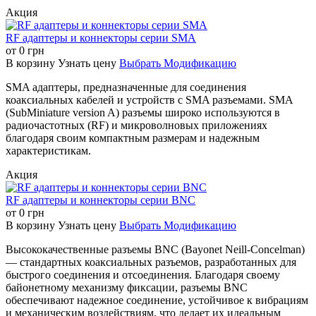
разъем типа "мама"
Позволяет
обжимное
Акция
с другой.
закрепить TNC-
соединение
Используется для
соединение в
кабеля RG58U с
RF адаптеры и коннекторы серии SMA
соединения двух
панели и
оборудованием,
от
0
грн
TNC-разъемов
подключить кабель
имеющим TNC-
В корзину
Узнать цену
Выбрать Модификацию
типа "папа" сквозь
RG174 с помощью
разъем.
панель.
обжима.
SMA адаптеры, предназначенные для соединения
коаксиальных кабелей и устройств с SMA разъемами. SMA
(SubMiniature version A) разъемы широко используются в
RF-N-157
RF-N-158
RF-N-159
радиочастотных (RF) и микроволновых приложениях
Это переходник,
благодаря своим компактным размерам и надежным
Это зажимной
имеющий TNC-
характеристикам.
Это переходник с
(обжимной)
разъем типа
TNC-разъема типа
TNC-разъем
"мама" с фланцем
Акция
"мама" на SMA-
типа "папа" для
для монтажа с
разъем типа "папа".
кабеля 7D-FB.
одной стороны и
RF адаптеры и коннекторы серии BNC
Используется для
Предназначен
SMA-разъем типа
от
0
грн
соединения
для
"мама" с другой.
В корзину
Узнать цену
Выбрать Модификацию
оборудования с
подключения
Позволяет
TNC-интерфейсом
кабеля 7D-FB к
соединять
Высококачественные разъемы BNC (Bayonet Neill-Concelman)
к оборудованию с
устройствам с
устройства с TNC-
— стандартных коаксиальных разъемов, разработанных для
SMA-интерфейсом.
TNC-
и SMA-
быстрого соединения и отсоединения. Благодаря своему
разъемами.
интерфейсами.
байонетному механизму фиксации, разъемы BNC
обеспечивают надежное соединение, устойчивое к вибрациям
и механическим воздействиям, что делает их идеальным