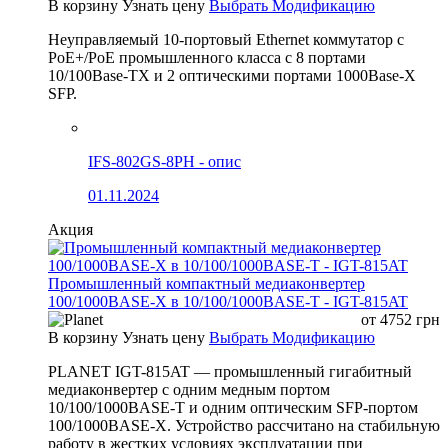
В корзину
Узнать цену
Выбрать Модификацию
Неуправляемый 10-портовый Ethernet коммутатор с
PoE+/PoE промышленного класса с 8 портами
10/100Base-TX и 2 оптическими портами 1000Base-X
SFP.
IFS-802GS-8PH - опис
01.11.2024
Акция
Промышленный компактный медиаконвертер
100/1000BASE-X в 10/100/1000BASE-T - IGT-815AT
от
4752
грн
В корзину
Узнать цену
Выбрать Модификацию
PLANET IGT-815AT — промышленный гигабитный
медиаконвертер с одним медным портом
10/100/1000BASE-T и одним оптическим SFP-портом
100/1000BASE-X. Устройство рассчитано на стабильную
работу в жестких условиях эксплуатации при