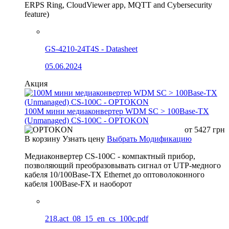
ERPS Ring, CloudViewer app, MQTT and Cybersecurity
feature)
GS-4210-24T4S - Datasheet
05.06.2024
Акция
100М мини медиаконвертер WDM SC > 100Base-TX
(Unmanaged) CS-100C - OPTOKON
от
5427
грн
В корзину
Узнать цену
Выбрать Модификацию
Медиаконвертер CS-100C - компактный прибор,
позволяющий преобразовывать сигнал от UTP-медного
кабеля 10/100Base-TX Ethernet до оптоволоконного
кабеля 100Base-FX и наоборот
218.act_08_15_en_cs_100c.pdf