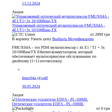
13.12.2024
Акция
Управляемый оптический мультиплексор FMUX04A -
4E1/T1+3x 10/100Base-TX
от
2099
грн
В корзину
Узнать цену
Выбрать Модификацию
FMUX04A – это PDH мультиплексор с 4x E1 / T1 + 3x
10/100BaseTX Ethernet-коммутатором, который
обеспечивает мультисервисное обслуживание по
двойному (1+1) оптоволокну.
fmux04a (4).pdf
30.05.2024
Акция
Оптические усилители EDFA - PL-1000IL
от
0
грн