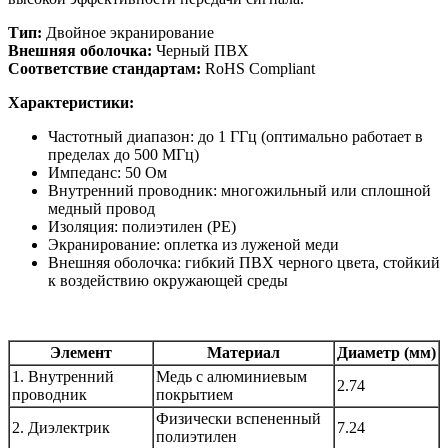
Тип:
Двойное экранирование
RF-N-175
RF-N-176
RF-N-177
Внешняя оболочка:
Черный ПВХ
Соответствие стандартам:
RoHS Compliant
Переходник с TNC-
Переходник с
TNC-разъем типа
разъема типа
TNC-разъема
"папа", угловой,
Характеристики:
"папа" на BNC-
типа "папа" на
для кабеля
разъем типа
N-разъем типа
LMR300.
Частотный диапазон: до 1 ГГц (оптимально работает в
"мама".
"мама".
пределах до 500 МГц)
Импеданс: 50 Ом
RF-N-178
RF-N-179
RF-N-180
Внутренний проводник: многожильный или сплошной
медный провод
Угловой TNC-
Переходник с TNC-
Изоляция: полиэтилен (PE)
Переходник с
разъем для
разъема типа
Экранирование: оплетка из луженой меди
TNC-разъема типа
крепления с
"папа" на SMA-
Внешняя оболочка: гибкий ПВХ черного цвета, стойкий
"папа" на N-
определенным
разъем типа "папа",
к воздействию окружающей среды
разъем типа
крутящим
с фланцем для
"мама".
моментом
монтажа.
(силой).
Элемент
Материал
Диаметр (мм)
1. Внутренний
Медь с алюминиевым
2.74
проводник
покрытием
Физически вспененный
2. Диэлектрик
7.24
полиэтилен