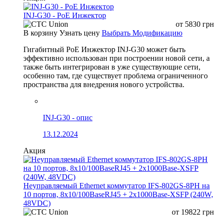
INJ-G30 - PoE Инжектор
от
5830
грн
В корзину
Узнать цену
Выбрать Модификацию
Гигабитный PoE Инжектор INJ-G30 может быть
эффективно использован при построении новой сети, а
также быть интегрирован в уже существующие сети,
особенно там, где существует проблема ограниченного
пространства для внедрения нового устройства.
INJ-G30 - опис
13.12.2024
Акция
Неуправляемый Ethernet коммутатор IFS-802GS-8PH на
10 портов, 8x10/100BaseRJ45 + 2x1000Base-XSFP (240W,
48VDC)
от
19822
грн