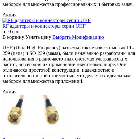
RF-N-160
RF-N-161
RF-N-162
выбором для множества профессиональных и бытовых задач.
Это зажимной
Это зажимной
(обжимной)
Акция
Это зажимной
(обжимной) TNC-
TNC-разъем
(обжимной) TNC-
разъем типа "папа"
типа "папа" для
RF адаптеры и коннекторы серии UHF
разъем типа
для кабеля -3.
кабеля LMR200.
от
0
грн
"папа" для кабеля
Используется для
Предназначен
В корзину
Узнать цену
Выбрать Модификацию
27. Обеспечивает
подключения
для
подключение
UHF (Ultra High Frequency) разъемы, также известные как PL-
соответствующего
подключения
кабеля 27 к TNC-
259 (папа) и SO-239 (мама), были изначально разработаны для
кабеля к TNC-
кабеля LMR200
разъемам.
использования в радиочастотных системах ультравысоких
интерфейсам.
к TNC-
частот, но сегодня их применение значительно шире. Они
разъемам.
отличаются простотой конструкции, надежностью и
относительно низкой стоимостью, что делает их идеальным
RF-N-163
RF-N-164
RF-N-165
выбором для множества приложений.
Это обжимной
Акция
Это зажимной
TNC-разъем
Это зажимной
(обжимной) TNC-
типа "папа" для
(обжимной) TNC-
разъем типа "папа"
кабеля LMR200.
разъем типа
для кабеля RG214.
Используется
"папа" для кабеля
Обеспечивает
для создания
LMR400.
надежное
надежного
Используется для
подключение
обжимного
подключения
кабеля RG214 к
соединения
кабеля LMR400 к
оборудованию с
кабеля LMR200