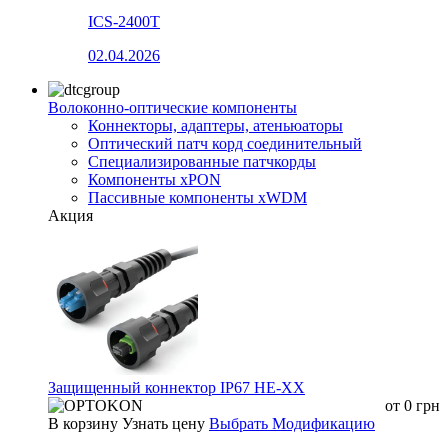
ICS-2400T
02.04.2026
Волоконно-оптические компоненты
Коннекторы, адаптеры, атеньюаторы
Оптический патч корд соединительный
Специализированные патчкорды
Компоненты xPON
Пассивные компоненты xWDM
Акция
Защищенный коннектор IP67 HE-XX
от
0
грн
В корзину
Узнать цену
Выбрать Модификацию