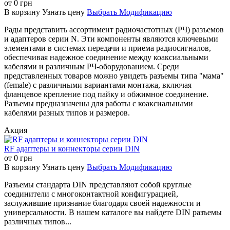
RF-N-151
RF-N-152
RF-N-153
от
0
грн
В корзину
Узнать цену
Выбрать Модификацию
Это TNC-
разъем типа
Это зажимной
Рады представить ассортимент радиочастотных (РЧ) разъемов
Это зажимной
"мама" для
(обжимной) TNC-
и адаптеров серии N. Эти компоненты являются ключевыми
(обжимной) TNC-
панельного
разъем типа
элементами в системах передачи и приема радиосигналов,
разъем типа "папа"
монтажа
"папа" для кабеля
обеспечивая надежное соединение между коаксиальными
для кабеля RG214.
(крепления в
RG8.
кабелями и различным РЧ-оборудованием. Среди
Предназначен для
перегородке).
Используется для
представленных товаров можно увидеть разъемы типа "мама"
подключения
Используется
надежного
(female) с различными вариантами монтажа, включая
кабеля RG214 к
для создания
подключения
фланцевое крепление под пайку и обжимное соединение.
оборудованию,
проходного
кабеля RG8 к
Разъемы предназначены для работы с коаксиальными
имеющему TNC-
TNC-
устройствам с
кабелями разных типов и размеров.
интерфейс.
соединения
TNC-разъемами.
сквозь панель
Акция
или корпус.
RF адаптеры и коннекторы серии DIN
RF-N-154
RF-N-155
RF-N-156
от
0
грн
В корзину
Узнать цену
Выбрать Модификацию
Это обжимной
Это переходник,
TNC-разъем типа
Это обжимной
имеющий TNC-
Разъемы стандарта DIN представляют собой круглые
"мама" для
TNC-разъем
разъем типа "мама"
соединители с многоконтактной конфигурацией,
панельного
типа "мама" для
для панельного
заслужившие признание благодаря своей надежности и
монтажа,
кабеля RG58U.
монтажа с одной
универсальности. В нашем каталоге вы найдете DIN разъемы
предназначенный
Обеспечивает
стороны и TNC-
различных типов...
для кабеля RG174.
надежное