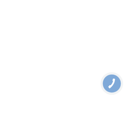
XGS-6350-48X2Q4C - Datasheeet
28.05.2024
Поставляем телекоммуникационное
и промышленное оборудование ведущих мировых производителей
Мы в соцсетях
ПОДПИСКА НА РАССЫЛКУ
Полезные новости, обзоры, акции и спецпредложения
➤