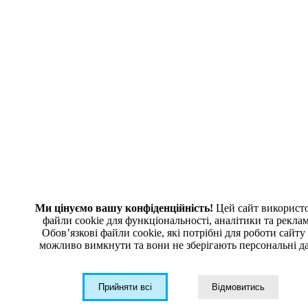
Новости
Как заказать
Гарантия
Контакты
О компании
Публичная оферта
КОНТАКТЫ
+38 (044) 333-88-55
info@dtcgroup.com.ua
Телеграм-Бот
Ми цінуємо вашу конфіденційність!
Цей сайт використ
файли cookie для функціональності, аналітики та рекла
Обовʼязкові файли cookie, які потрібні для роботи сайту
© 2026 ТОВ «ДТЦ ГРУП». Все права защищены
можливо вимкнути та вони не зберігають персональні да
Политика конфиденциальности
Карта сайта
Задайте свой вопрос
Прийняти всі
Відмовитись