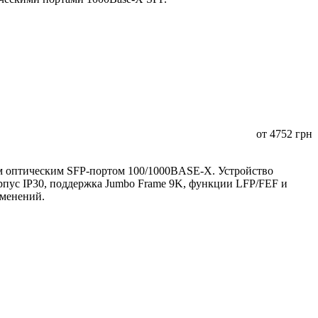
от
4752
грн
 оптическим SFP-портом 100/1000BASE-X. Устройство
орпус IP30, поддержка Jumbo Frame 9K, функции LFP/FEF и
именений.