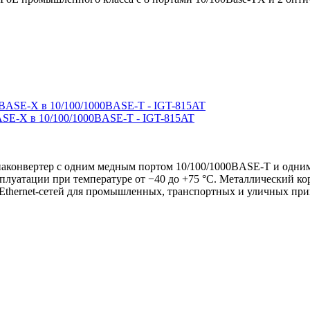
SE-X в 10/100/1000BASE-T - IGT-815AT
онвертер с одним медным портом 10/100/1000BASE-T и одним
сплуатации при температуре от −40 до +75 °C. Металлический к
Ethernet-сетей для промышленных, транспортных и уличных пр