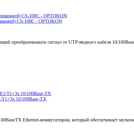
managed) CS-100C - OPTOKON
щий преобразовывать сигнал от UTP-медного кабеля 10/100Base-
/T1+3x 10/100Base-TX
100BaseTX Ethernet-коммутатором, который обеспечивает мульти