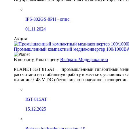
IFS-802GS-8PH - опис
01.11.2024
Акция
Промышленный компактный медиаконвертер 100/1000BA
В корзину
Узнать цену
Выбрать Модификацию
PLANET IGT-815AT — промышленный гигабитный медиак
рассчитано на стабильную работу в жестких условиях эк
питание 9–48 V DC обеспечивают надежное расширение 
IGT-815AT
15.12.2025
Release for hardware version 2.0.