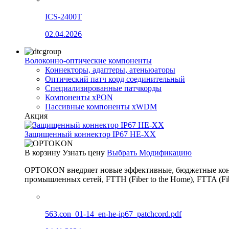
ICS-2400T
02.04.2026
Волоконно-оптические компоненты
Коннекторы, адаптеры, атеньюаторы
Оптический патч корд соединительный
Специализированные патчкорды
Компоненты xPON
Пассивные компоненты xWDM
Акция
Защищенный коннектор IP67 HE-XX
В корзину
Узнать цену
Выбрать Модификацию
OPTOKON внедряет новые эффективные, бюджетные конн
промышленных сетей, FTTH (Fiber to the Home), FTTA (F
563.con_01-14_en-he-ip67_patchcord.pdf