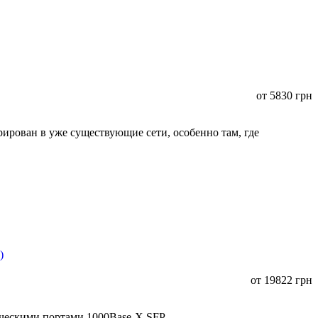
от
5830
грн
ирован в уже существующие сети, особенно там, где
от
19822
грн
ическими портами 1000Base-X SFP.