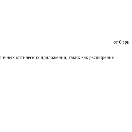
от
0
грн
зличных оптических приложений, таких как расширение