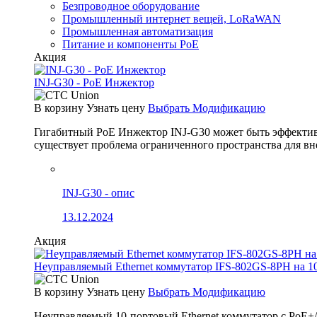
Безпроводное оборудование
Промышленный интернет вещей, LoRaWAN
Промышленная автоматизация
Питание и компоненты PoE
Акция
INJ-G30 - PoE Инжектор
В корзину
Узнать цену
Выбрать Модификацию
Гигабитный PoE Инжектор INJ-G30 может быть эффективно
существует проблема ограниченного пространства для вн
INJ-G30 - опис
13.12.2024
Акция
Неуправляемый Ethernet коммутатор IFS-802GS-8PH на 1
В корзину
Узнать цену
Выбрать Модификацию
Неуправляемый 10-портовый Ethernet коммутатор с PoE+