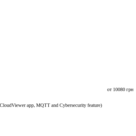
от
10080
грн
CloudViewer app, MQTT and Cybersecurity feature)