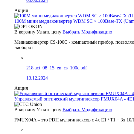
05.06.2024
Акция
100М мини медиаконвертер WDM SC > 100Base-TX (Un
В корзину
Узнать цену
Выбрать Модификацию
Медиаконвертер CS-100C - компактный прибор, позволяю
наоборот
218.act_08_15_en_cs_100c.pdf
13.12.2024
Акция
Управляемый оптический мультиплексор FMUX04A - 4E1
В корзину
Узнать цену
Выбрать Модификацию
FMUX04A – это PDH мультиплексор с 4x E1 / T1 + 3x 10/