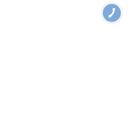
Контакты
О компании
Публичная оферта
КОНТАКТЫ
+38 (044) 333-88-55
info@dtcgroup.com.ua
Телеграм-Бот
© 2026 ТОВ «ДТЦ ГРУП». Все права защищены
Политика конфиденциальности
Карта сайта
Задайте свой вопрос
Нажимая на кнопку, вы соглашаетесь с
Политикой