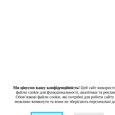
Надіслати
Хочете дізнатися ціну на товар?
Коннектор ST/PC multimode 3,0 мм
Натискаючи кнопку, ви погоджуєтеся з
Політикою
конфіденційності
та обробкою персональних даних
Дізнатися ціну
Повідомити про наявність
Коннектор ST/PC multimode 3,0 мм
Ми цінуємо вашу конфіденційність!
Цей сайт використ
Натискаючи кнопку, ви погоджуєтеся з
Політикою
файли cookie для функціональності, аналітики та рекла
конфіденційності
та обробкою персональних даних
Обовʼязкові файли cookie, які потрібні для роботи сайту
можливо вимкнути та вони не зберігають персональні да
Повідомити про наявність
Тип конектора та полірування: -