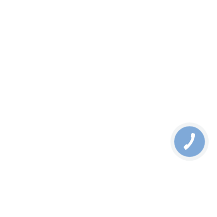
Схема підключення
DTC
від
40 320,00
грн
У кошик
Дізнатися ціну
Вибрати Модифікацію
Акція
Медіаконвертер USB 3.0 в оптоволокно
від
17550
грн
У кошик
Дізнатися ціну
Вибрати Модифікацію
Медіаконвертер USB3.0 з передачею до 5 Гбіт/с на відстані до
200 м по оптоволокну
Акція
Медиаконвертер USB 3.0 в оптоволокно
Медіаконвертер USB3.0 з передачею до 5 Гбіт/с на відстані до
200 м по оптоволокну