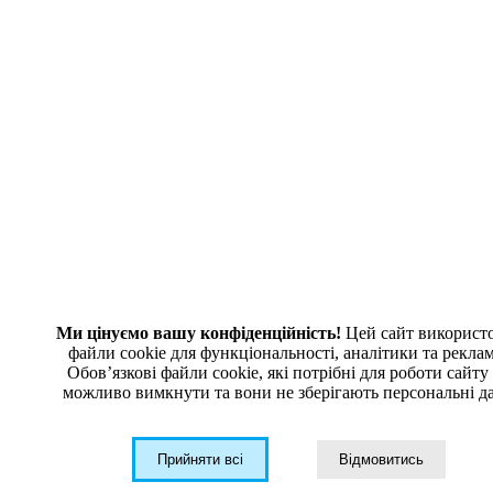
Акція
PoE коммутатор 8×PoE RJ45 + 2×RJ45 Uplink PS-FE8 сери...
Некеровані PoE комутатори серії PS-FE8 з 8 портами PoE+
10/100 Мбіт/с та 2 uplink RJ45 Fast Ethernet або Gigabit Ethernet.
Підтримка IEEE 802.3af/at, PoE до 30 Вт на порт, VLAN,
передача до 250 м та PoE бюджет до 150 Вт для IP-
відеоспостереження та Ethernet-мереж.
DTC
від
1 968,00
грн
У кошик
Дізнатися ціну
Вибрати Модифікацію
Акція
ESW-4GX8PGT — 8×GE + 4×SFP керований PoE комутатор
від
11761
грн
Ми цінуємо вашу конфіденційність!
Цей сайт використ
У кошик
Дізнатися ціну
Вибрати Модифікацію
файли cookie для функціональності, аналітики та рекла
Обовʼязкові файли cookie, які потрібні для роботи сайту
Керований Layer 2 комутатор з 8 гігабітними PoE-портами (до
можливо вимкнути та вони не зберігають персональні да
30 Вт на порт, бюджет 120 Вт) та 4 SFP-портами 1G/2.5G для
оптичної магістралі. Підтримує VLAN, QinQ, агрегацію
каналів, STP/RSTP/MSTP, ERPS, QoS та розширені функції
безпеки. Оптимальне рішення для відеоспостереження, Wi-Fi
Прийняти всі
Відмовитись
та корпоративних мереж.