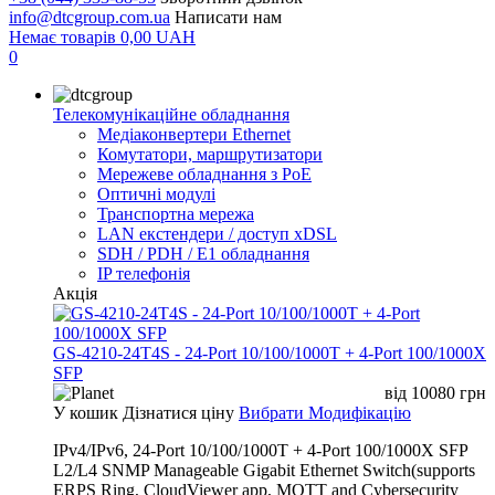
info@dtcgroup.com.ua
Написати нам
Немає товарів
0,00
UAH
0
Телекомунікаційне обладнання
Медіаконвертери Ethernet
Комутатори, маршрутизатори
Мережеве обладнання з PoE
Оптичні модулі
Транспортна мережа
LAN екстендери / доступ xDSL
SDH / PDH / E1 обладнання
IP телефонія
Акція
GS-4210-24T4S - 24-Port 10/100/1000T + 4-Port 100/1000X
SFP
від
10080
грн
У кошик
Дізнатися ціну
Вибрати Модифікацію
IPv4/IPv6, 24-Port 10/100/1000T + 4-Port 100/1000X SFP
L2/L4 SNMP Manageable Gigabit Ethernet Switch(supports
ERPS Ring, CloudViewer app, MQTT and Cybersecurity