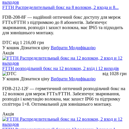
FTTH Распределительный бокс на 8 волокон, 2 входа и 8...
FDB-208-8F — надійний оптичний бокс доступу для мереж
FTTx/FTTH з підтримкою до 8 абонентів. Забезпечує
зварювання, розподіл і захист волокна, має IP65 та підходить
для зовнішнього монтажу.
DTC
від
1 216,00
грн
У кошик
Дізнатися ціну
Вибрати Модифікацію
Акція
FTTH розподільний бокс на 12 волокон, 2 вхід і 12 виходів
від
1028
грн
У кошик
Дізнатися ціну
Вибрати Модифікацію
FDB-212-12F — герметичний оптичний розподільчий бокс на
12 волокон для мереж FTTx/FTTH. Забезпечує зварювання,
розподіл і комутацію волокна, має захист IP66 та підтримку
спліттера 1×8. Оптимальний для зовнішнього монтажу.
Акція