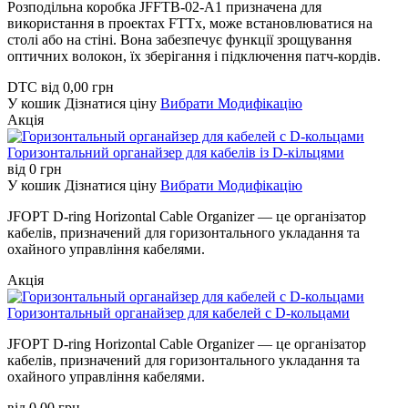
Розподільна коробка JFFTB-02-A1 призначена для
використання в проектах FTTx, може встановлюватися на
столі або на стіні. Вона забезпечує функції зрощування
оптичних волокон, їх зберігання і підключення патч-кордів.
DTC
від
0,00
грн
У кошик
Дізнатися ціну
Вибрати Модифікацію
Акція
Горизонтальний органайзер для кабелів із D-кільцями
від
0
грн
У кошик
Дізнатися ціну
Вибрати Модифікацію
JFOPT D-ring Horizontal Cable Organizer — це організатор
кабелів, призначений для горизонтального укладання та
охайного управління кабелями.
Акція
Горизонтальный органайзер для кабелей с D-кольцами
JFOPT D-ring Horizontal Cable Organizer — це організатор
кабелів, призначений для горизонтального укладання та
охайного управління кабелями.
від
0,00
грн