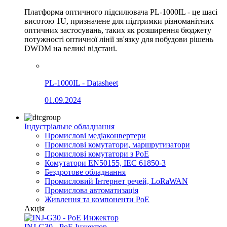
Платформа оптичного підсилювача PL-1000IL - це шасі
висотою 1U, призначене для підтримки різноманітних
оптичних застосувань, таких як розширення бюджету
потужності оптичної лінії зв'язку для побудови рішень
DWDM на великі відстані.
PL-1000IL - Datasheet
01.09.2024
Індустріальне обладнання
Промислові медіаконвертери
Промислові комутатори, маршрутизатори
Промислові комутатори з PoE
Комутатори EN50155, IEC 61850-3
Бездротове обладнання
Промисловий Інтернет речей, LoRaWAN
Промислова автоматизація
Живлення та компоненти PoE
Акція
INJ-G30 - PoE Інжектор