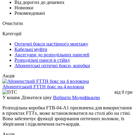
Від дорогих до дешевих
Новинки
Рекомендовані
Очистити
Категорії
Оптичні бокси настінного монтажу
Кабельні муфти
Аксесуари до розподільних панелей
Розподільчі панелі в стійку
Абонентські оптичні бокси, коробки
Акція
Абонентський FTTH бокс на 4 волокна
від
0
грн
У кошик
Дізнатися ціну
Вибрати Модифікацію
Розподільна коробка FTB-04-A1 призначена для використання
в проектах FTTx, може встановлюватися на столі або на стіні.
Вона забезпечує функції зрощування оптичних волокон, їх
зберігання і підключення патч-кордів.
Акція