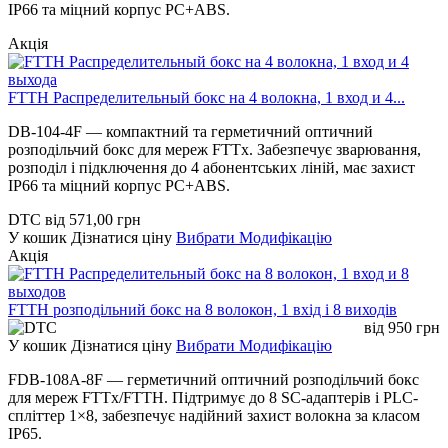
IP66 та міцний корпус PC+ABS.
Акція
FTTH Распределительный бокс на 4 волокна, 1 вход и 4...
DB-104-4F — компактний та герметичний оптичний
розподільчий бокс для мереж FTTx. Забезпечує зварювання,
розподіл і підключення до 4 абонентських ліній, має захист
IP66 та міцний корпус PC+ABS.
DTC
від
571,00
грн
У кошик
Дізнатися ціну
Вибрати Модифікацію
Акція
FTTH розподільний бокс на 8 волокон, 1 вхід і 8 виходів
від
950
грн
У кошик
Дізнатися ціну
Вибрати Модифікацію
FDB-108A-8F — герметичний оптичний розподільчий бокс
для мереж FTTx/FTTH. Підтримує до 8 SC-адаптерів і PLC-
спліттер 1×8, забезпечує надійний захист волокна за класом
IP65.