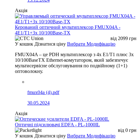
Акція
Керований оптичний мультиплексор FMUX04A -
4E1/T1+3x 10/100Base-TX
від
2099
грн
У кошик
Дізнатися ціну
Вибрати Модифікацію
FMUX04A – це PDH мультиплексор з 4x E1/T1 плюс 3x
10/100BaseTX Ethernet-комутатором, який забезпечує
мультисервісне обслуговування по подвійному (1+1)
оптоволокну.
fmux04a (4).pdf
30.05.2024
Акція
Оптичні підсилювачі EDFA - PL-1000IL
від
0
грн
У кошик
Дізнатися ціну
Вибрати Модифікацію