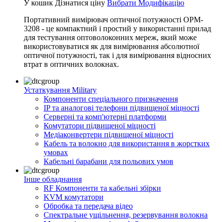
У кошик
Дізнатися ціну
Вибрати Модифікацію
Портативний вимірювач оптичної потужності OPM-
3208 - це компактний і простий у використанні прилад
для тестування оптоволоконних мереж, який може
використовуватися як для вимірювання абсолютної
оптичної потужності, так і для вимірювання відносних
втрат в оптичних волокнах.
Устаткування Military
Компоненти спеціального призначення
IP та аналогові телефони підвищеної міцності
Серверні та комп'ютерні платформи
Комутатори підвищеної міцності
Медіаконвертери підвищеної міцності
Кабель та волокно для використання в жорстких
умовах
Кабельні барабани для польових умов
Інше обладнання
RF Компоненти та кабельні збірки
KVM комутатори
Обробка та передача відео
Спектральне ущільнення, резервування волокна