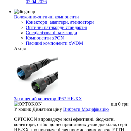
02.04.2026
Волоконно-оптичні компоненти
Конектори, адаптери, атенюатори
Оптичні патчкорди стандартні
Спеціалізовані патчкорди
Компоненти xPON
Пасивні компоненти xWDM
Акція
Захищений конектор IP67 HE-XX
від
0
грн
У кошик
Дізнатися ціну
Вибрати Модифікацію
OPTOKON впроваджує нові ефективні, бюджетні
конектори, стійкі до несприятливих умов довкілля, серії
HE-XX, що призначені для промислових мереж, FTTH