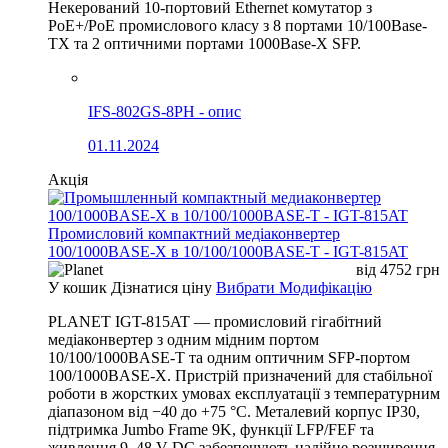
Некерований 10-портовий Ethernet комутатор з
PoE+/PoE промислового класу з 8 портами 10/100Base-
TX та 2 оптичними портами 1000Base-X SFP.
IFS-802GS-8PH - опис
01.11.2024
Акція
Промисловий компактний медіаконвертер
100/1000BASE-X в 10/100/1000BASE-T - IGT-815AT
від
4752
грн
У кошик
Дізнатися ціну
Вибрати Модифікацію
PLANET IGT-815AT — промисловий гігабітний
медіаконвертер з одним мідним портом
10/100/1000BASE-T та одним оптичним SFP-портом
100/1000BASE-X. Пристрій призначений для стабільної
роботи в жорстких умовах експлуатації з температурним
діапазоном від −40 до +75 °C. Металевий корпус IP30,
підтримка Jumbo Frame 9K, функції LFP/FEF та
живлення 9–48 V DC забезпечують надійне розширення