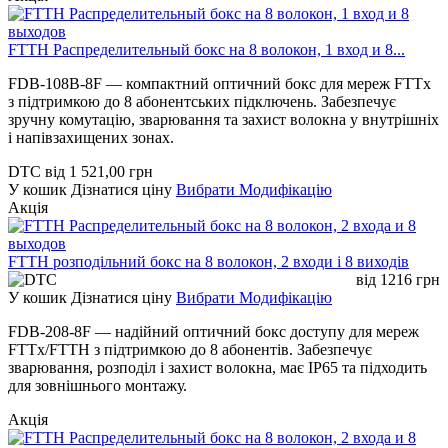
FTTH Распределительный бокс на 8 волокон, 1 вход и 8...
FDB-108B-8F — компактний оптичний бокс для мереж FTTx
з підтримкою до 8 абонентських підключень. Забезпечує
зручну комутацію, зварювання та захист волокна у внутрішніх
і напівзахищених зонах.
DTC
від
1 521,00
грн
У кошик
Дізнатися ціну
Вибрати Модифікацію
Акція
FTTH розподільний бокс на 8 волокон, 2 входи і 8 виходів
від
1216
грн
У кошик
Дізнатися ціну
Вибрати Модифікацію
FDB-208-8F — надійний оптичний бокс доступу для мереж
FTTx/FTTH з підтримкою до 8 абонентів. Забезпечує
зварювання, розподіл і захист волокна, має IP65 та підходить
для зовнішнього монтажу.
Акція