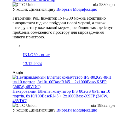
від
5830
грн
У кошик
Дізнатися ціну
Вибрати Модифікацію
Гігабітний PoE Інжектор INJ-G30 можна ефективно
використати під час побудови нової мережі, а також
інтегрувати у вже наявні мережі, особливо там, де існує
проблема обмеженого простору для впровадження
нового пристрою.
INJ-G30 - опис
13.12.2024
Акція
Некерований Ethernet комутатор IFS-802GS-8PH на 10
портів, 8x10/100BaseRJ45 + 2x1000Base-XSFP (240W,
48VDC)
від
19822
грн
У кошик
Дізнатися ціну
Вибрати Модифікацію