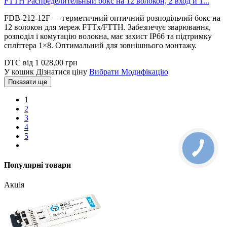
FTTH Распределительный бокс на 12 волокон, 2 вход и 1...
FDB-212-12F — герметичний оптичний розподільчий бокс на
12 волокон для мереж FTTx/FTTH. Забезпечує зварювання,
розподіл і комутацію волокна, має захист IP66 та підтримку
спліттера 1×8. Оптимальний для зовнішнього монтажу.
DTC
від
1 028,00
грн
У кошик
Дізнатися ціну
Вибрати Модифікацію
Показати ще
1
2
3
4
5
Популярні товари
Акція