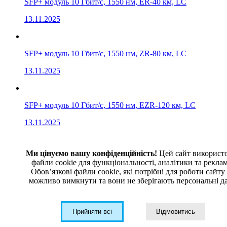
SFP+ модуль 10 Гбит/с, 1550 нм, ER-40 км, LC
13.11.2025
SFP+ модуль 10 Гбит/с, 1550 нм, ZR-80 км, LC
13.11.2025
SFP+ модуль 10 Гбит/с, 1550 нм, EZR-120 км, LC
13.11.2025
Акція
Ми цінуємо вашу конфіденційність!
Цей сайт використ
Хіт продаж
файли cookie для функціональності, аналітики та рекла
Обовʼязкові файли cookie, які потрібні для роботи сайту
можливо вимкнути та вони не зберігають персональні да
Прийняти всі
Відмовитись
1G/100M медіаконвертер SFP > 1000Base-TX (некерований)