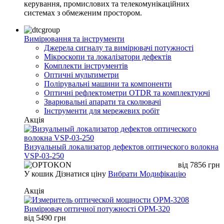
керування, промислових та телекомунікаційних
системах з обмеженим простором.
Вимірювання та інструменти
Джерела сигналу та вимірювачі потужності
Мікроскопи та локалізатори дефектів
Комплекти інструментів
Оптичні мультиметри
Полірувальні машини та компоненти
Оптичні рефлектометри OTDR та комплектуючі
Зварювальні апарати та сколювачі
Інструменти для мережевих робіт
Акція
Визуальный локализатор дефектов оптического волокна
VSP-03-250
від
7856
грн
У кошик
Дізнатися ціну
Вибрати Модифікацію
Акція
Вимірювач оптичної потужності OPM-320
від
5490
грн