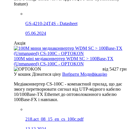
feature)
GS-4210-24T4S - Datasheet
05.06.2024
Акція
100М міні медіаконвертер WDM SC > 100Base-TX
(Unmanaged) CS-100C - OPTOKON
від
5427
грн
У кошик
Дізнатися ціну
Вибрати Модифікацію
Медіаконвертер CS-100C - компактний прилад, що дає
змогу перетворювати сигнал від UTP-мідного кабелю
10/100Base-TX Ethernet до оптоволоконного кабелю
100Base-FX і навпаки.
218.act_08_15_en_cs_100c.pdf
13.12.2024