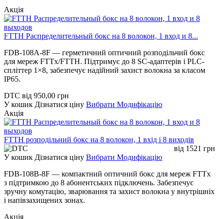
Акція
FTTH Распределительный бокс на 8 волокон, 1 вход и 8...
FDB-108A-8F — герметичний оптичний розподільчий бокс
для мереж FTTx/FTTH. Підтримує до 8 SC-адаптерів і PLC-
спліттер 1×8, забезпечує надійний захист волокна за класом
IP65.
DTC
від
950,00
грн
У кошик
Дізнатися ціну
Вибрати Модифікацію
Акція
FTTH розподільний бокс на 8 волокон, 1 вхід і 8 виходів
від
1521
грн
У кошик
Дізнатися ціну
Вибрати Модифікацію
FDB-108B-8F — компактний оптичний бокс для мереж FTTx
з підтримкою до 8 абонентських підключень. Забезпечує
зручну комутацію, зварювання та захист волокна у внутрішніх
і напівзахищених зонах.
Акція