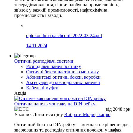
телерадіомовлення, гірничодобувна промисловість,
зв'язок у важкій промисловості, нафтохімічна
промисловість і заводи.
optokon hma patchcord_2022-03-24.pdf
14.11.2024
Оптичні розподільчі системи
Розподільчі панелі в стійку
Оптичні бокси настінного монтажу
Абонентські оптичні бокси, коробки
Аксесуари до розподільних панелей
Кабельні муфти
Акція
Оптична панель монтажу на DIN рейку
від
2048
грн
У кошик
Дізнатися ціну
Вибрати Модифікацію
Оптичний бокс на DIN-рейку — компактне рішення для
зварювання та розподілу оптичних волокон у шафах