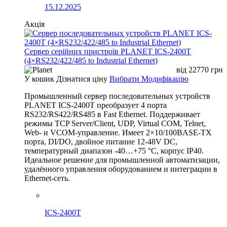
15.12.2025
Акція
Сервер серійних пристроїв PLANET ICS-2400T
(4×RS232/422/485 to Industrial Ethernet)
від
22770
грн
У кошик
Дізнатися ціну
Вибрати Модифікацію
Промышленный сервер последовательных устройств
PLANET ICS-2400T преобразует 4 порта
RS232/RS422/RS485 в Fast Ethernet. Поддерживает
режимы TCP Server/Client, UDP, Virtual COM, Telnet,
Web- и VCOM-управление. Имеет 2×10/100BASE-TX
порта, DI/DO, двойное питание 12-48V DC,
температурный диапазон -40…+75 °C, корпус IP40.
Идеальное решение для промышленной автоматизации,
удалённого управления оборудованием и интеграции в
Ethernet-сеть.
ICS-2400T