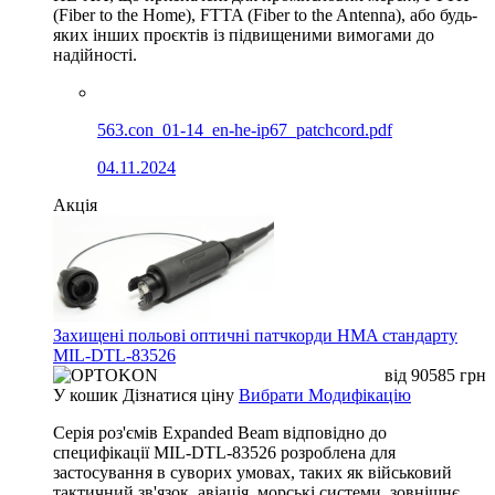
(Fiber to the Home), FTTA (Fiber to the Antenna), або будь-
яких інших проєктів із підвищеними вимогами до
надійності.
563.con_01-14_en-he-ip67_patchcord.pdf
04.11.2024
Акція
Захищені польові оптичні патчкорди HMA стандарту
MIL-DTL-83526
від
90585
грн
У кошик
Дізнатися ціну
Вибрати Модифікацію
Серія роз'ємів Expanded Beam відповідно до
специфікації MIL-DTL-83526 розроблена для
застосування в суворих умовах, таких як військовий
тактичний зв'язок, авіація, морські системи, зовнішнє