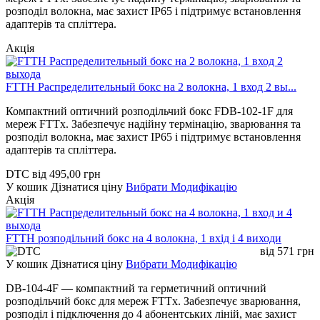
розподіл волокна, має захист IP65 і підтримує встановлення
адаптерів та спліттера.
Акція
FTTH Распределительный бокс на 2 волокна, 1 вход 2 вы...
Компактний оптичний розподільчий бокс FDB-102-1F для
мереж FTTx. Забезпечує надійну термінацію, зварювання та
розподіл волокна, має захист IP65 і підтримує встановлення
адаптерів та спліттера.
DTC
від
495,00
грн
У кошик
Дізнатися ціну
Вибрати Модифікацію
Акція
FTTH розподільний бокс на 4 волокна, 1 вхід і 4 виходи
від
571
грн
У кошик
Дізнатися ціну
Вибрати Модифікацію
DB-104-4F — компактний та герметичний оптичний
розподільчий бокс для мереж FTTx. Забезпечує зварювання,
розподіл і підключення до 4 абонентських ліній, має захист