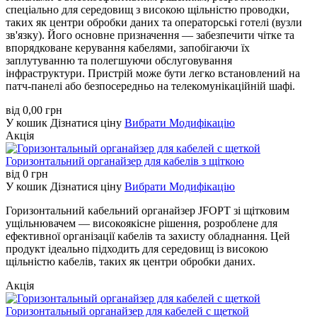
спеціально для середовищ з високою щільністю проводки,
таких як центри обробки даних та операторські готелі (вузли
зв'язку). Його основне призначення — забезпечити чітке та
впорядковане керування кабелями, запобігаючи їх
заплутуванню та полегшуючи обслуговування
інфраструктури. Пристрій може бути легко встановлений на
патч-панелі або безпосередньо на телекомунікаційній шафі.
від
0,00
грн
У кошик
Дізнатися ціну
Вибрати Модифікацію
Акція
Горизонтальний органайзер для кабелів з щіткою
від
0
грн
У кошик
Дізнатися ціну
Вибрати Модифікацію
Горизонтальний кабельний органайзер JFOPT зі щітковим
ущільнювачем — високоякісне рішення, розроблене для
ефективної організації кабелів та захисту обладнання. Цей
продукт ідеально підходить для середовищ із високою
щільністю кабелів, таких як центри обробки даних.
Акція
Горизонтальный органайзер для кабелей с щеткой