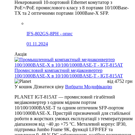
Некерований 10-портовий Ethernet комутатор з
PoE+/PoE промислового класу з 8 портами 10/100Base-
TX та 2 оптичними портами 1000Base-X SFP.
IFS-802GS-8PH - опис
01.11.2024
Акція
Промисловий компактний медіаконвертер
100/1000BASE-X в 10/100/1000BASE-T - IGT-815AT
від
4752
грн
У кошик
Дізнатися ціну
Вибрати Модифікацію
PLANET IGT-815AT — промисловий гігабітний
медіаконвертер з одним мідним портом
10/100/1000BASE-T та одним оптичним SFP-портом
100/1000BASE-X. Пристрій призначений для стабільної
роботи в жорстких умовах експлуатації з температурним
діапазоном від −40 до +75 °C. Металевий корпус IP30,
підтримка Jumbo Frame 9K, функції LFP/FEF та
живлення 9–48 V DC забезпечують надійне розширення