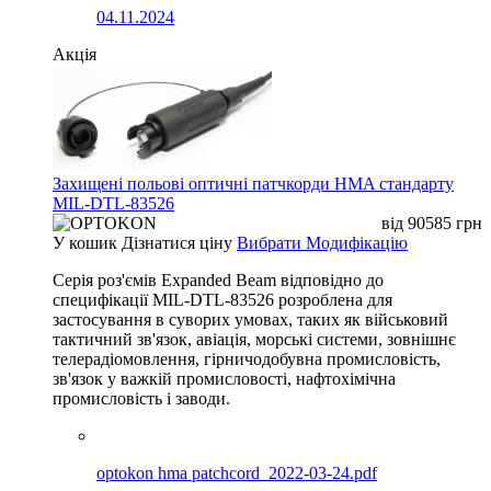
04.11.2024
Акція
Захищені польові оптичні патчкорди HMA стандарту
MIL-DTL-83526
від
90585
грн
У кошик
Дізнатися ціну
Вибрати Модифікацію
Серія роз'ємів Expanded Beam відповідно до
специфікації MIL-DTL-83526 розроблена для
застосування в суворих умовах, таких як військовий
тактичний зв'язок, авіація, морські системи, зовнішнє
телерадіомовлення, гірничодобувна промисловість,
зв'язок у важкій промисловості, нафтохімічна
промисловість і заводи.
optokon hma patchcord_2022-03-24.pdf