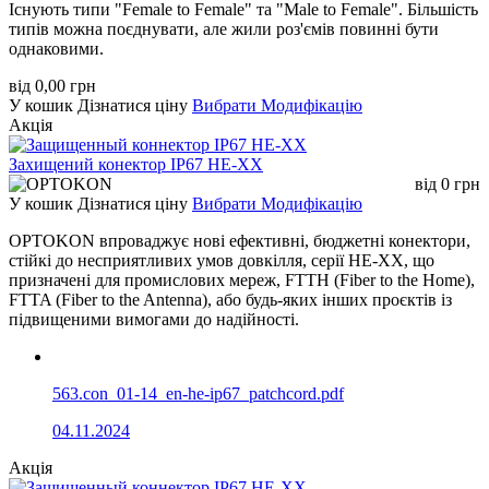
Існують типи "Female to Female" та "Male to Female". Більшість
типів можна поєднувати, але жили роз'ємів повинні бути
однаковими.
від
0,00
грн
У кошик
Дізнатися ціну
Вибрати Модифікацію
Акція
Захищений конектор IP67 HE-XX
від
0
грн
У кошик
Дізнатися ціну
Вибрати Модифікацію
OPTOKON впроваджує нові ефективні, бюджетні конектори,
стійкі до несприятливих умов довкілля, серії HE-XX, що
призначені для промислових мереж, FTTH (Fiber to the Home),
FTTA (Fiber to the Antenna), або будь-яких інших проєктів із
підвищеними вимогами до надійності.
563.con_01-14_en-he-ip67_patchcord.pdf
04.11.2024
Акція