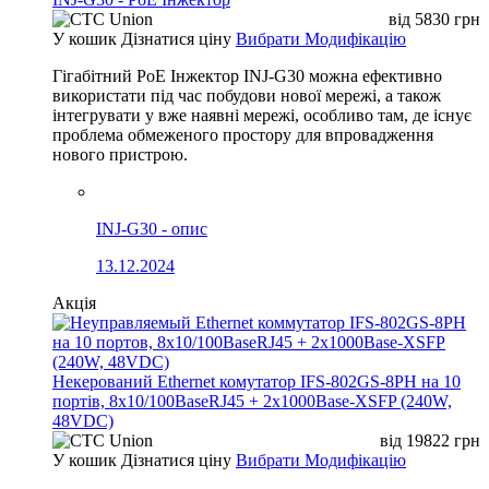
від
5830
грн
У кошик
Дізнатися ціну
Вибрати Модифікацію
Гігабітний PoE Інжектор INJ-G30 можна ефективно
використати під час побудови нової мережі, а також
інтегрувати у вже наявні мережі, особливо там, де існує
проблема обмеженого простору для впровадження
нового пристрою.
INJ-G30 - опис
13.12.2024
Акція
Некерований Ethernet комутатор IFS-802GS-8PH на 10
портів, 8x10/100BaseRJ45 + 2x1000Base-XSFP (240W,
48VDC)
від
19822
грн
У кошик
Дізнатися ціну
Вибрати Модифікацію