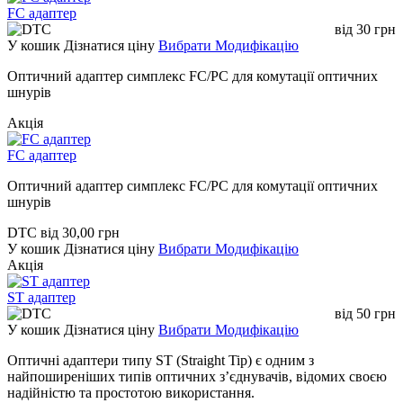
FC адаптер
від
30
грн
У кошик
Дізнатися ціну
Вибрати Модифікацію
Оптичний адаптер симплекс FC/PC для комутації оптичних
шнурів
Акція
FC адаптер
Оптичний адаптер симплекс FC/PC для комутації оптичних
шнурів
DTC
від
30,00
грн
У кошик
Дізнатися ціну
Вибрати Модифікацію
Акція
ST адаптер
від
50
грн
У кошик
Дізнатися ціну
Вибрати Модифікацію
Оптичні адаптери типу ST (Straight Tip) є одним з
найпоширеніших типів оптичних з’єднувачів, відомих своєю
надійністю та простотою використання.