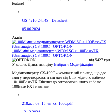
feature)
GS-4210-24T4S - Datasheet
05.06.2024
Акція
100М міні медіаконвертер WDM SC > 100Base-TX
(Unmanaged) CS-100C - OPTOKON
від
5427
грн
У кошик
Дізнатися ціну
Вибрати Модифікацію
Медіаконвертер CS-100C - компактний прилад, що дає
змогу перетворювати сигнал від UTP-мідного кабелю
10/100Base-TX Ethernet до оптоволоконного кабелю
100Base-FX і навпаки.
218.act_08_15_en_cs_100c.pdf
13.12.2024