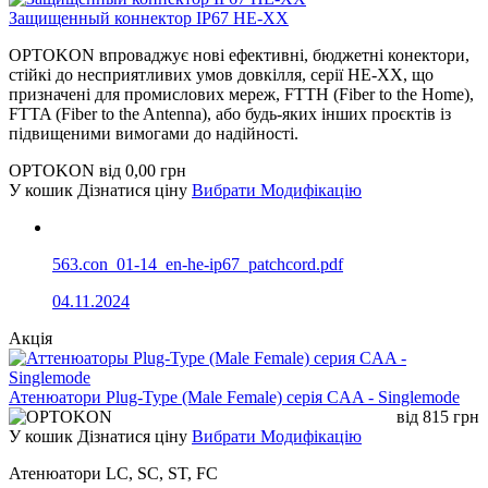
Защищенный коннектор IP67 HE-XX
OPTOKON впроваджує нові ефективні, бюджетні конектори,
стійкі до несприятливих умов довкілля, серії HE-XX, що
призначені для промислових мереж, FTTH (Fiber to the Home),
FTTA (Fiber to the Antenna), або будь-яких інших проєктів із
підвищеними вимогами до надійності.
OPTOKON
від
0,00
грн
У кошик
Дізнатися ціну
Вибрати Модифікацію
563.con_01-14_en-he-ip67_patchcord.pdf
04.11.2024
Акція
Атенюатори Plug-Type (Male Female) серія CAA - Singlemode
від
815
грн
У кошик
Дізнатися ціну
Вибрати Модифікацію
Атенюатори LC, SC, ST, FC