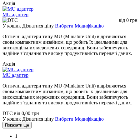
Акція
MU адаптер
від
0
грн
У кошик
Дізнатися ціну
Вибрати Модифікацію
Оптичні адаптери типу MU (Miniature Unit) відрізняються
своїм компактним дизайном, що робить їх ідеальними для
високощільних мережевих середовищ. Вони забезпечують
надійне з’єднання та високу продуктивність передачі даних.
Акція
MU адаптер
Оптичні адаптери типу MU (Miniature Unit) відрізняються
своїм компактним дизайном, що робить їх ідеальними для
високощільних мережевих середовищ. Вони забезпечують
надійне з’єднання та високу продуктивність передачі даних.
DTC
від
0,00
грн
У кошик
Дізнатися ціну
Вибрати Модифікацію
Показати ще
1