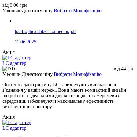
від
0,00
грн
У кошик
Дізнатися ціну
Вибрати Модифікацію
lp24-optical-fiber-connector.pdf
11.06.2025
Акція
LC адаптер
від
44
грн
У кошик
Дізнатися ціну
Вибрати Модифікацію
Оптичні адаптери типу LC забезпечують високоякісне
з’єднання у вашій мережі. Вони мають компактний дизайн,
що робить їх ідеальними для високощільних мережевих
середовищ, забезпечуючи максимальну ефективність
використання простору.
Акція
LC адаптер