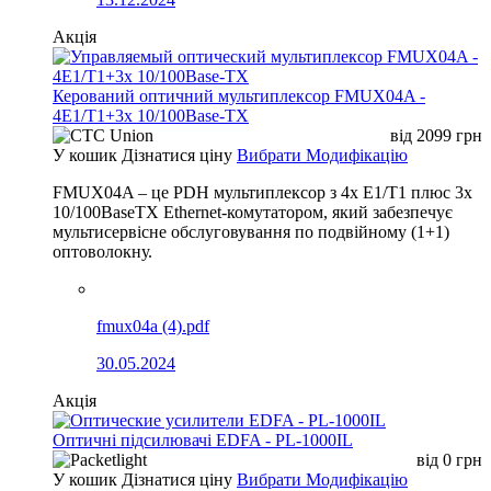
Акція
Керований оптичний мультиплексор FMUX04A -
4E1/T1+3x 10/100Base-TX
від
2099
грн
У кошик
Дізнатися ціну
Вибрати Модифікацію
FMUX04A – це PDH мультиплексор з 4x E1/T1 плюс 3x
10/100BaseTX Ethernet-комутатором, який забезпечує
мультисервісне обслуговування по подвійному (1+1)
оптоволокну.
fmux04a (4).pdf
30.05.2024
Акція
Оптичні підсилювачі EDFA - PL-1000IL
від
0
грн
У кошик
Дізнатися ціну
Вибрати Модифікацію