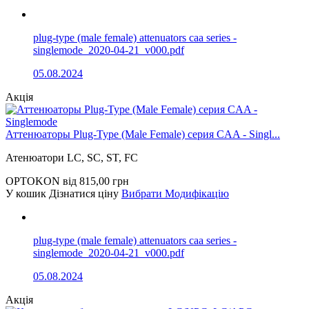
plug-type (male female) attenuators caa series -
singlemode_2020-04-21_v000.pdf
05.08.2024
Акція
Аттенюаторы Plug-Type (Male Female) серия CAA - Singl...
Атенюатори LC, SC, ST, FC
OPTOKON
від
815,00
грн
У кошик
Дізнатися ціну
Вибрати Модифікацію
plug-type (male female) attenuators caa series -
singlemode_2020-04-21_v000.pdf
05.08.2024
Акція