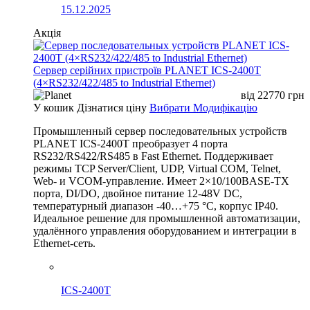
15.12.2025
Акція
Сервер серійних пристроїв PLANET ICS-2400T
(4×RS232/422/485 to Industrial Ethernet)
від
22770
грн
У кошик
Дізнатися ціну
Вибрати Модифікацію
Промышленный сервер последовательных устройств
PLANET ICS-2400T преобразует 4 порта
RS232/RS422/RS485 в Fast Ethernet. Поддерживает
режимы TCP Server/Client, UDP, Virtual COM, Telnet,
Web- и VCOM-управление. Имеет 2×10/100BASE-TX
порта, DI/DO, двойное питание 12-48V DC,
температурный диапазон -40…+75 °C, корпус IP40.
Идеальное решение для промышленной автоматизации,
удалённого управления оборудованием и интеграции в
Ethernet-сеть.
ICS-2400T