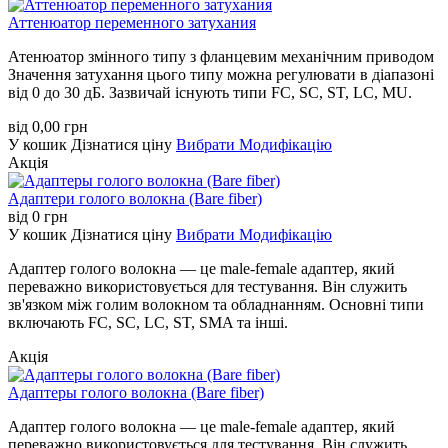
Аттенюатор переменного затухания
Атенюатор змінного типу з фланцевим механічним приводом
Значення затухання цього типу можна регулювати в діапазоні
від 0 до 30 дБ. Зазвичай існують типи FC, SC, ST, LC, MU.
від
0,00
грн
У кошик
Дізнатися ціну
Вибрати Модифікацію
Акція
Адаптери голого волокна (Bare fiber)
від
0
грн
У кошик
Дізнатися ціну
Вибрати Модифікацію
Адаптер голого волокна — це male-female адаптер, який
переважно використовується для тестування. Він служить
зв'язком між голим волокном та обладнанням. Основні типи
включають FC, SC, LC, ST, SMA та інші.
Акція
Адаптеры голого волокна (Bare fiber)
Адаптер голого волокна — це male-female адаптер, який
переважно використовується для тестування. Він служить