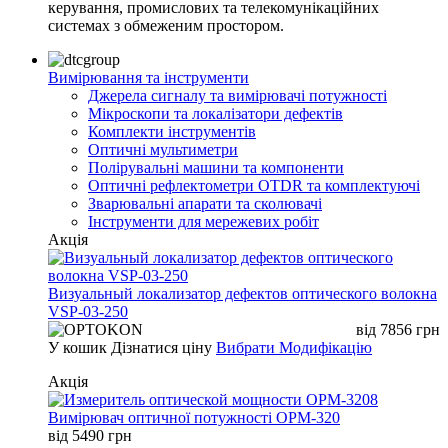
керування, промислових та телекомунікаційних
системах з обмеженим простором.
Вимірювання та інструменти
Джерела сигналу та вимірювачі потужності
Мікроскопи та локалізатори дефектів
Комплекти інструментів
Оптичні мультиметри
Полірувальні машини та компоненти
Оптичні рефлектометри OTDR та комплектуючі
Зварювальні апарати та сколювачі
Інструменти для мережевих робіт
Акція
Визуальный локализатор дефектов оптического волокна
VSP-03-250
від
7856
грн
У кошик
Дізнатися ціну
Вибрати Модифікацію
Акція
Вимірювач оптичної потужності OPM-320
від
5490
грн