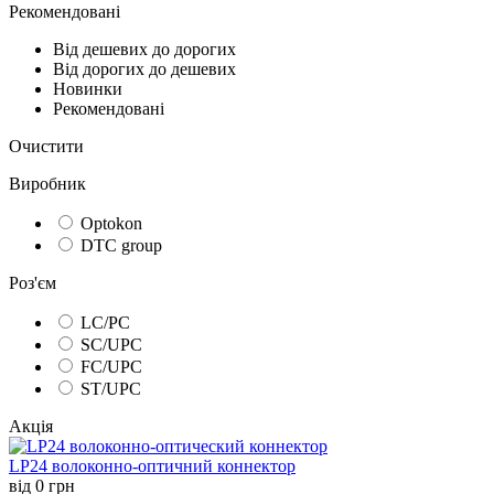
Рекомендовані
Від дешевих до дорогих
Від дорогих до дешевих
Новинки
Рекомендовані
Очистити
Виробник
Optokon
DTC group
Роз'єм
LC/PC
SC/UPC
FC/UPC
ST/UPC
Акція
LP24 волоконно-оптичний коннектор
від
0
грн