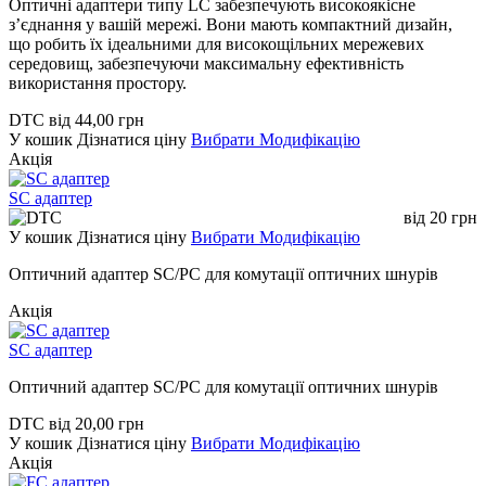
Оптичні адаптери типу LC забезпечують високоякісне
з’єднання у вашій мережі. Вони мають компактний дизайн,
що робить їх ідеальними для високощільних мережевих
середовищ, забезпечуючи максимальну ефективність
використання простору.
DTC
від
44,00
грн
У кошик
Дізнатися ціну
Вибрати Модифікацію
Акція
SC адаптер
від
20
грн
У кошик
Дізнатися ціну
Вибрати Модифікацію
Оптичний адаптер SC/PC для комутації оптичних шнурів
Акція
SC адаптер
Оптичний адаптер SC/PC для комутації оптичних шнурів
DTC
від
20,00
грн
У кошик
Дізнатися ціну
Вибрати Модифікацію
Акція