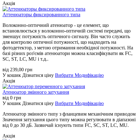
Акція
Аттенюаторы фиксированного типа
Волоконно-оптичний атенюатор - це елемент, що
встановлюється у волоконно-оптичній системі передачі, що
зменшує потужність оптичного сигналу. Він часто служить
для контролю оптичної потужності, що надходить на
фотодетектор, з метою отримання необхідної потужності. На
базі різних роз'ємів атенюатори можна класифікувати як FC,
SC, ST, LC, MU і т.д..
від
239,00
грн
У кошик
Дізнатися ціну
Вибрати Модифікацію
Акція
Атенюатор змінного затухання
від
0
грн
У кошик
Дізнатися ціну
Вибрати Модифікацію
Атенюатор змінного типу з фланцевим механічним приводом
Значення затухання цього типу можна регулювати в діапазоні
від 0 до 30 дБ. Зазвичай існують типи FC, SC, ST, LC, MU.
Акція