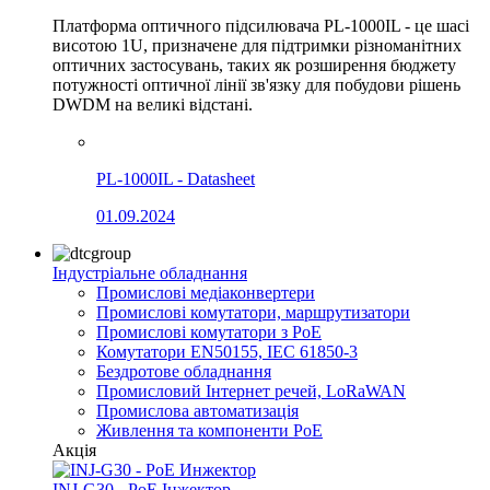
Платформа оптичного підсилювача PL-1000IL - це шасі
висотою 1U, призначене для підтримки різноманітних
оптичних застосувань, таких як розширення бюджету
потужності оптичної лінії зв'язку для побудови рішень
DWDM на великі відстані.
PL-1000IL - Datasheet
01.09.2024
Індустріальне обладнання
Промислові медіаконвертери
Промислові комутатори, маршрутизатори
Промислові комутатори з PoE
Комутатори EN50155, IEC 61850-3
Бездротове обладнання
Промисловий Інтернет речей, LoRaWAN
Промислова автоматизація
Живлення та компоненти PoE
Акція
INJ-G30 - PoE Інжектор