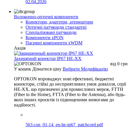
02.04.2026
Волоконно-оптичні компоненти
Конектори, адаптери, атенюатори
Оптичні патчкорди стандартні
Спеціалізовані патчкорди
Компоненти xPON
Пасивні компоненти xWDM
Акція
Захищений конектор IP67 HE-XX
від
0
грн
У кошик
Дізнатися ціну
Вибрати Модифікацію
OPTOKON впроваджує нові ефективні, бюджетні
конектори, стійкі до несприятливих умов довкілля, серії
HE-XX, що призначені для промислових мереж, FTTH
(Fiber to the Home), FTTA (Fiber to the Antenna), або будь-
яких інших проєктів із підвищеними вимогами до
надійності.
563.con_01-14_en-he-ip67_patchcord.pdf