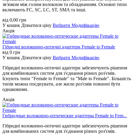
зв'язком між голим волокном та обладнанням. Основні типи
включають FC, SC, LC, ST, SMA та інші.
від
0,00
грн
У кошик
Дізнатися ціну
Вибрати Модифікацію
Акція
Гібридні волоконно-оптичні адаптери Female to Female
від
0
грн
У кошик
Дізнатися ціну
Вибрати Модифікацію
Гібридні волоконно-оптичні адаптери забезпечують рішення
для комбінованих систем для з'єднання різних роз'ємів.
Існують типи "Female to Female" та "Male to Female". Більшість
типів можна поєднувати, але жили роз'ємів повинні бути
однаковими.
Акція
Гибридные волоконно-оптические адаптеры Female to Fem...
Гібридні волоконно-оптичні адаптери забезпечують рішення
для комбінованих систем для з'єднання різних роз'ємів.