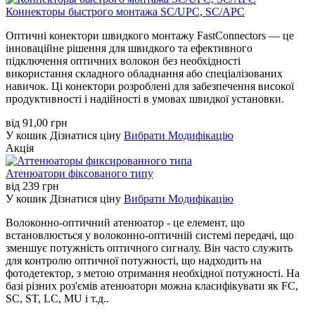
Коннекторы быстрого монтажа SC/UPC, SC/APC
Оптичні конектори швидкого монтажу FastConnectors — це
інноваційне рішення для швидкого та ефективного
підключення оптичних волокон без необхідності
використання складного обладнання або спеціалізованих
навичок. Ці конектори розроблені для забезпечення високої
продуктивності і надійності в умовах швидкої установки.
від
91,00
грн
У кошик
Дізнатися ціну
Вибрати Модифікацію
Акція
Атенюатори фіксованого типу
від
239
грн
У кошик
Дізнатися ціну
Вибрати Модифікацію
Волоконно-оптичний атенюатор - це елемент, що
встановлюється у волоконно-оптичній системі передачі, що
зменшує потужність оптичного сигналу. Він часто служить
для контролю оптичної потужності, що надходить на
фотодетектор, з метою отримання необхідної потужності. На
базі різних роз'ємів атенюатори можна класифікувати як FC,
SC, ST, LC, MU і т.д..