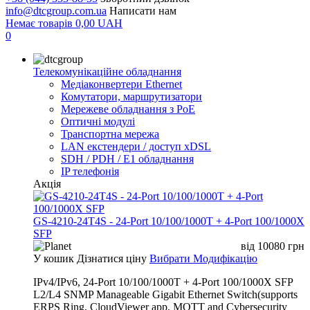
info@dtcgroup.com.ua
Написати нам
Немає товарів
0,00
UAH
0
Телекомунікаційне обладнання
Медіаконвертери Ethernet
Комутатори, маршрутизатори
Мережеве обладнання з PoE
Оптичні модулі
Транспортна мережа
LAN екстендери / доступ xDSL
SDH / PDH / E1 обладнання
IP телефонія
Акція
GS-4210-24T4S - 24-Port 10/100/1000T + 4-Port 100/1000X
SFP
від
10080
грн
У кошик
Дізнатися ціну
Вибрати Модифікацію
IPv4/IPv6, 24-Port 10/100/1000T + 4-Port 100/1000X SFP
L2/L4 SNMP Manageable Gigabit Ethernet Switch(supports
ERPS Ring, CloudViewer app, MQTT and Cybersecurity