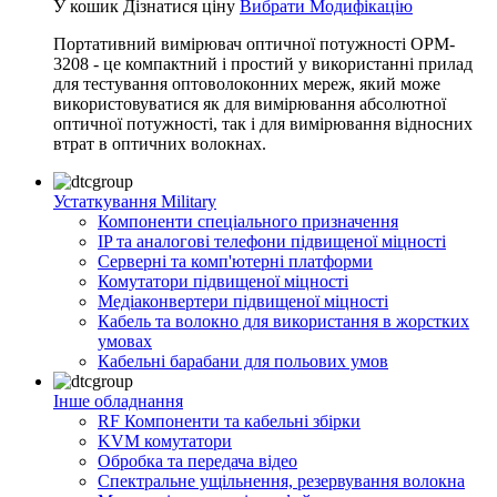
У кошик
Дізнатися ціну
Вибрати Модифікацію
Портативний вимірювач оптичної потужності OPM-
3208 - це компактний і простий у використанні прилад
для тестування оптоволоконних мереж, який може
використовуватися як для вимірювання абсолютної
оптичної потужності, так і для вимірювання відносних
втрат в оптичних волокнах.
Устаткування Military
Компоненти спеціального призначення
IP та аналогові телефони підвищеної міцності
Серверні та комп'ютерні платформи
Комутатори підвищеної міцності
Медіаконвертери підвищеної міцності
Кабель та волокно для використання в жорстких
умовах
Кабельні барабани для польових умов
Інше обладнання
RF Компоненти та кабельні збірки
KVM комутатори
Обробка та передача відео
Спектральне ущільнення, резервування волокна