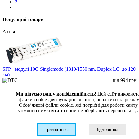
2
Популярні товари
Акція
SFP+ модулі 10G Singlemode (1310/1550 nm, Duplex LC, до 120
км)
від
994
грн
У кошик
Дізнатися ціну
Вибрати Модифікацію
Ми цінуємо вашу конфіденційність!
Цей сайт використ
SFP+ модулі DTC Group для одномодового волокна: 10 Гбіт/с,
файли cookie для функціональності, аналітики та рекла
1310/1550 нм, Duplex LC, дистанція від 2 до 120 км. Підходять
Обовʼязкові файли cookie, які потрібні для роботи сайту
для магістральних ліній, операторських мереж, агрегації та
можливо вимкнути та вони не зберігають персональні да
дата-центрів.
Прийняти всі
Відмовитись
SFP+ модуль 10 Гбит/с, 1310 нм, LR-10 км, LC