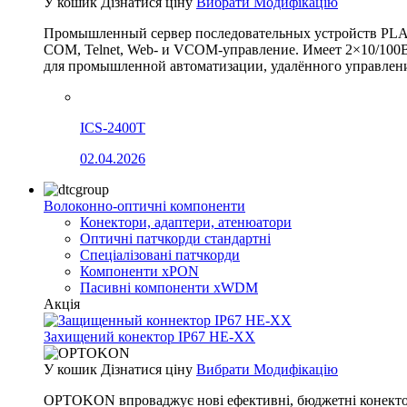
У кошик
Дізнатися ціну
Вибрати Модифікацію
Промышленный сервер последовательных устройств PLANET
COM, Telnet, Web- и VCOM-управление. Имеет 2×10/100B
для промышленной автоматизации, удалённого управления
ICS-2400T
02.04.2026
Волоконно-оптичні компоненти
Конектори, адаптери, атенюатори
Оптичні патчкорди стандартні
Спеціалізовані патчкорди
Компоненти xPON
Пасивні компоненти xWDM
Акція
Захищений конектор IP67 HE-XX
У кошик
Дізнатися ціну
Вибрати Модифікацію
OPTOKON впроваджує нові ефективні, бюджетні конектори,