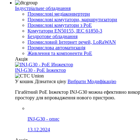
Індустріальне обладнання
Промислові медіаконвертери
Промислові комутатори, маршрутизатори
Промислові комутатори з PoE
Комутатори EN50155, IEC 61850-3
Бездротове обладнання
Промисловий Інтернет речей, LoRaWAN
Промислова автоматизація
Живлення та компоненти PoE
Акція
INJ-G30 - PoE Інжектор
У кошик
Дізнатися ціну
Вибрати Модифікацію
Гігабітний PoE Інжектор INJ-G30 можна ефективно викорис
простору для впровадження нового пристрою.
INJ-G30 - опис
13.12.2024