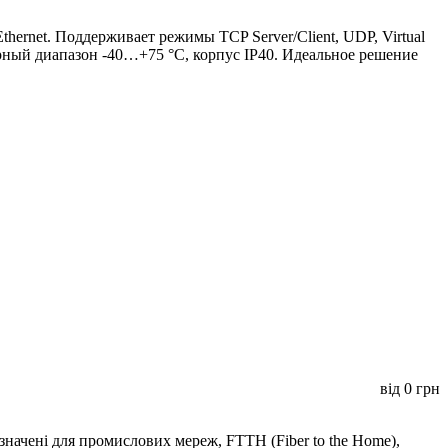
rnet. Поддерживает режимы TCP Server/Client, UDP, Virtual
ный диапазон -40…+75 °C, корпус IP40. Идеальное решение
від
0
грн
начені для промислових мереж, FTTH (Fiber to the Home),