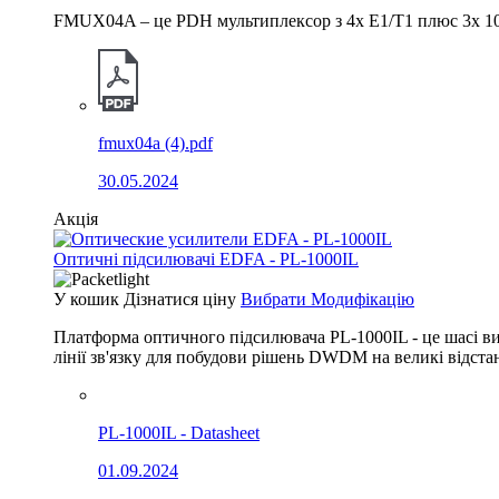
FMUX04A – це PDH мультиплексор з 4x E1/T1 плюс 3x 10/
fmux04a (4).pdf
30.05.2024
Акція
Оптичні підсилювачі EDFA - PL-1000IL
У кошик
Дізнатися ціну
Вибрати Модифікацію
Платформа оптичного підсилювача PL-1000IL - це шасі в
лінії зв'язку для побудови рішень DWDM на великі відстан
PL-1000IL - Datasheet
01.09.2024