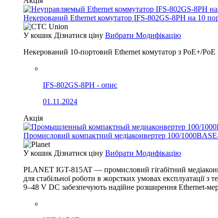
Акція
Некерований Ethernet комутатор IFS-802GS-8PH на 10 по
У кошик
Дізнатися ціну
Вибрати Модифікацію
Некерований 10-портовий Ethernet комутатор з PoE+/PoE
IFS-802GS-8PH - опис
01.11.2024
Акція
Промисловий компактний медіаконвертер 100/1000BASE-
У кошик
Дізнатися ціну
Вибрати Модифікацію
PLANET IGT-815AT — промисловий гігабітний медіаконв
для стабільної роботи в жорстких умовах експлуатації з 
9–48 V DC забезпечують надійне розширення Ethernet-мер