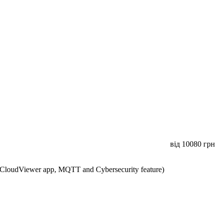
від
10080
грн
CloudViewer app, MQTT and Cybersecurity feature)