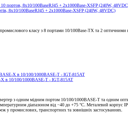
ртів, 8x10/100BaseRJ45 + 2x1000Base-XSFP (240W, 48VDC)
 промислового класу з 8 портами 10/100Base-TX та 2 оптичними
X в 10/100/1000BASE-T - IGT-815AT
ертер з одним мідним портом 10/100/1000BASE-T та одним оп
температурним діапазоном від −40 до +75 °C. Металевий корпус 
еж у промислових, транспортних та зовнішніх застосуваннях.