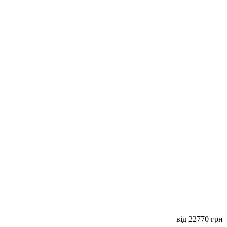
від
22770
грн