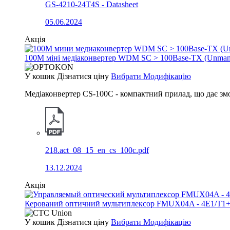
GS-4210-24T4S - Datasheet
05.06.2024
Акція
100М міні медіаконвертер WDM SC > 100Base-TX (Unm
У кошик
Дізнатися ціну
Вибрати Модифікацію
Медіаконвертер CS-100C - компактний прилад, що дає зм
218.act_08_15_en_cs_100c.pdf
13.12.2024
Акція
Керований оптичний мультиплексор FMUX04A - 4E1/T1+
У кошик
Дізнатися ціну
Вибрати Модифікацію