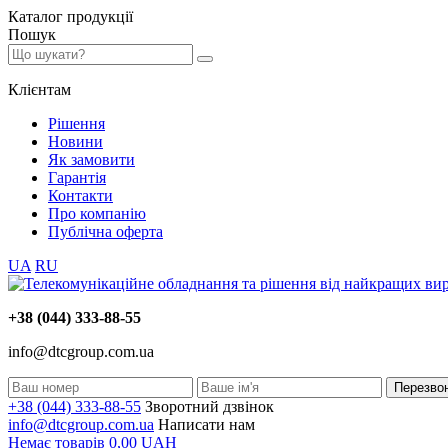
Каталог
продукції
Пошук
Клієнтам
Рішення
Новини
Як замовити
Гарантія
Контакти
Про компанію
Публічна оферта
UA
RU
+38 (044) 333-88-55
info@dtcgroup.com.ua
Перезвон
+38 (044) 333-88-55
Зворотний дзвінок
info@dtcgroup.com.ua
Написати нам
Немає товарів
0,00
UAH