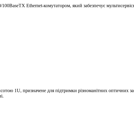
100BaseTX Ethernet-комутатором, який забезпечує мультисервіс
исотою 1U, призначене для підтримки різноманітних оптичних з
і.