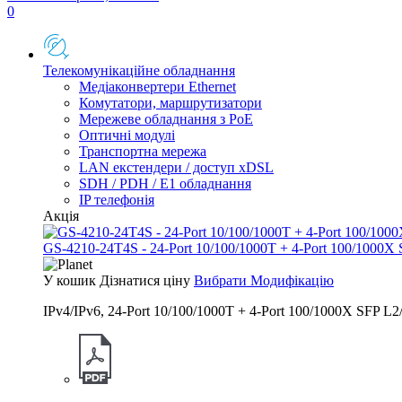
0
Телекомунікаційне обладнання
Медіаконвертери Ethernet
Комутатори, маршрутизатори
Мережеве обладнання з PoE
Оптичні модулі
Транспортна мережа
LAN екстендери / доступ xDSL
SDH / PDH / E1 обладнання
IP телефонія
Акція
GS-4210-24T4S - 24-Port 10/100/1000T + 4-Port 100/1000X
У кошик
Дізнатися ціну
Вибрати Модифікацію
IPv4/IPv6, 24-Port 10/100/1000T + 4-Port 100/1000X SFP L2