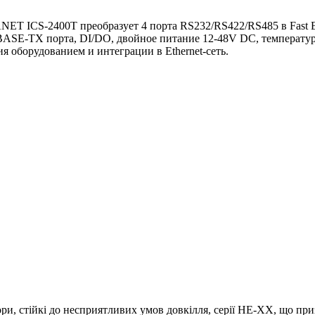
 ICS-2400T преобразует 4 порта RS232/RS422/RS485 в Fast Ethe
ASE-TX порта, DI/DO, двойное питание 12-48V DC, температур
 оборудованием и интеграции в Ethernet-сеть.
 стійкі до несприятливих умов довкілля, серії HE-XX, що приз