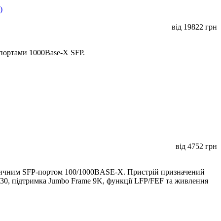
від
19822
грн
 портами 1000Base-X SFP.
від
4752
грн
тичним SFP-портом 100/1000BASE-X. Пристрій призначений
IP30, підтримка Jumbo Frame 9K, функції LFP/FEF та живлення