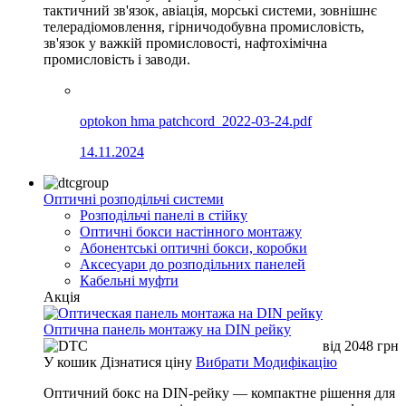
тактичний зв'язок, авіація, морські системи, зовнішнє
телерадіомовлення, гірничодобувна промисловість,
зв'язок у важкій промисловості, нафтохімічна
промисловість і заводи.
optokon hma patchcord_2022-03-24.pdf
14.11.2024
Оптичні розподільчі системи
Розподільчі панелі в стійку
Оптичні бокси настінного монтажу
Абонентські оптичні бокси, коробки
Аксесуари до розподільних панелей
Кабельні муфти
Акція
Оптична панель монтажу на DIN рейку
від
2048
грн
У кошик
Дізнатися ціну
Вибрати Модифікацію
Оптичний бокс на DIN-рейку — компактне рішення для