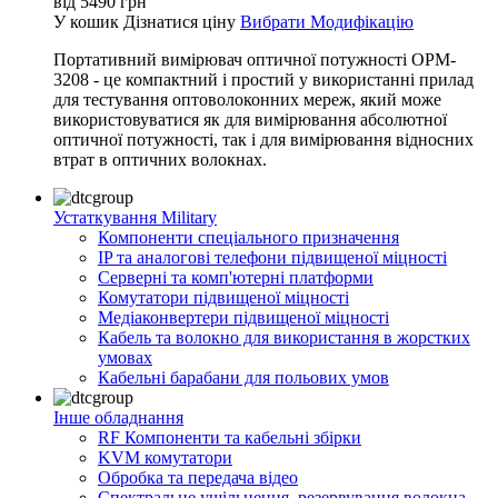
від
5490
грн
У кошик
Дізнатися ціну
Вибрати Модифікацію
Портативний вимірювач оптичної потужності OPM-
3208 - це компактний і простий у використанні прилад
для тестування оптоволоконних мереж, який може
використовуватися як для вимірювання абсолютної
оптичної потужності, так і для вимірювання відносних
втрат в оптичних волокнах.
Устаткування Military
Компоненти спеціального призначення
IP та аналогові телефони підвищеної міцності
Серверні та комп'ютерні платформи
Комутатори підвищеної міцності
Медіаконвертери підвищеної міцності
Кабель та волокно для використання в жорстких
умовах
Кабельні барабани для польових умов
Інше обладнання
RF Компоненти та кабельні збірки
KVM комутатори
Обробка та передача відео
Спектральне ущільнення, резервування волокна