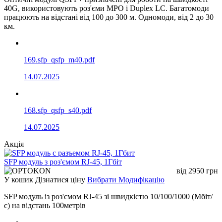
Довжина хвилі /
850 /
1310
1310
1310
нм
/
40G, використовують роз'єми MPO і Duplex LC. Багатомоди
1550
тип лазера
VCSEL
/ FP
/ FP
/ FP
D
працюють на відстані від 100 до 300 м. Одномоди, від 2 до 30
/
км.
DFB
169.sfp_qsfp_m40.pdf
14.07.2025
168.sfp_qsfp_s40.pdf
14.07.2025
Акція
SFP модуль з роз'ємом RJ-45, 1Гбіт
від
2950
грн
У кошик
Дізнатися ціну
Вибрати Модифікацію
SFP модуль із роз'ємом RJ-45 зі швидкістю 10/100/1000 (Мбіт/
с) на відстань 100метрів