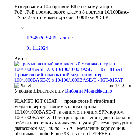
Некерований 10-портовий Ethernet комутатор з
PoE+/PoE промислового класу з 8 портами 10/100Base-
TX та 2 оптичними портами 1000Base-X SFP.
IFS-802GS-8PH - опис
01.11.2024
Акція
Промисловий компактний медіаконвертер
100/1000BASE-X в 10/100/1000BASE-T - IGT-815AT
від
4752
грн
У кошик
Дізнатися ціну
Вибрати Модифікацію
PLANET IGT-815AT — промисловий гігабітний
медіаконвертер з одним мідним портом
10/100/1000BASE-T та одним оптичним SFP-портом
100/1000BASE-X. Пристрій призначений для стабільної
роботи в жорстких умовах експлуатації з температурним
діапазоном від −40 до +75 °C. Металевий корпус IP30,
підтримка Jumbo Frame 9K, функції LFP/FEF та