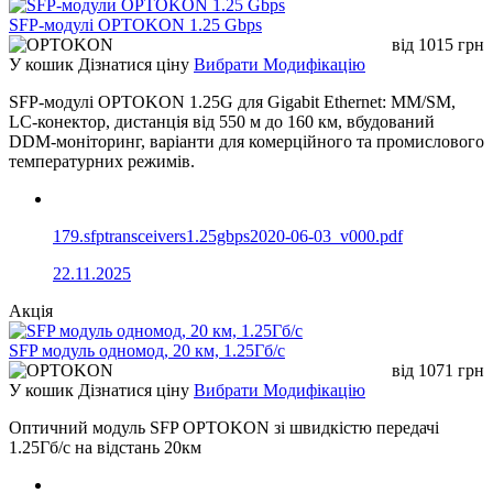
SFP-модулі OPTOKON 1.25 Gbps
від
1015
грн
У кошик
Дізнатися ціну
Вибрати Модифікацію
SFP-модулі OPTOKON 1.25G для Gigabit Ethernet: MM/SM,
LC-конектор, дистанція від 550 м до 160 км, вбудований
DDM-моніторинг, варіанти для комерційного та промислового
температурних режимів.
179.sfptransceivers1.25gbps2020-06-03_v000.pdf
22.11.2025
Акція
SFP модуль одномод, 20 км, 1.25Гб/с
від
1071
грн
У кошик
Дізнатися ціну
Вибрати Модифікацію
Оптичний модуль SFP OPTOKON зі швидкістю передачі
1.25Гб/с на відстань 20км