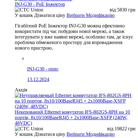
INJ-G30 - PoE Інжектор
від
5830
грн
У кошик
Дізнатися ціну
Вибрати Модифікацію
Гігабітний PoE Інжектор INJ-G30 можна ефективно
використати під час побудови нової мережі, а також
інтегрувати у вже наявні мережі, особливо там, де існує
проблема обмеженого простору для впровадження
нового пристрою.
INJ-G30 - опис
13.12.2024
Акція
Некерований Ethernet комутатор IFS-802GS-8PH на 10
портів, 8x10/100BaseRJ45 + 2x1000Base-XSFP (240W,
48VDC)
від
19822
грн
У кошик
Дізнатися ціну
Вибрати Модифікацію