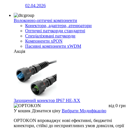
02.04.2026
Волоконно-оптичні компоненти
Конектори, адаптери, атенюатори
Оптичні патчкорди стандартні
Спеціалізовані патчкорди
Компоненти xPON
Пасивні компоненти xWDM
Акція
Захищений конектор IP67 HE-XX
від
0
грн
У кошик
Дізнатися ціну
Вибрати Модифікацію
OPTOKON впроваджує нові ефективні, бюджетні
конектори, стійкі до несприятливих умов довкілля, серії