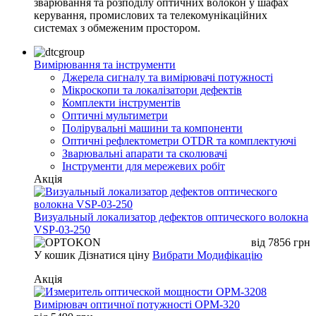
зварювання та розподілу оптичних волокон у шафах
керування, промислових та телекомунікаційних
системах з обмеженим простором.
Вимірювання та інструменти
Джерела сигналу та вимірювачі потужності
Мікроскопи та локалізатори дефектів
Комплекти інструментів
Оптичні мультиметри
Полірувальні машини та компоненти
Оптичні рефлектометри OTDR та комплектуючі
Зварювальні апарати та сколювачі
Інструменти для мережевих робіт
Акція
Визуальный локализатор дефектов оптического волокна
VSP-03-250
від
7856
грн
У кошик
Дізнатися ціну
Вибрати Модифікацію
Акція
Вимірювач оптичної потужності OPM-320