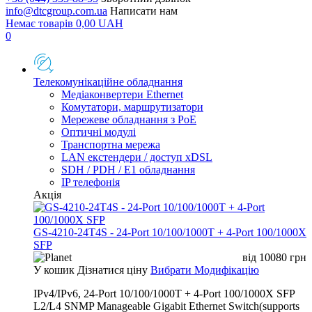
info@dtcgroup.com.ua
Написати нам
Немає товарів
0,00
UAH
0
Телекомунікаційне обладнання
Медіаконвертери Ethernet
Комутатори, маршрутизатори
Мережеве обладнання з PoE
Оптичні модулі
Транспортна мережа
LAN екстендери / доступ xDSL
SDH / PDH / E1 обладнання
IP телефонія
Акція
GS-4210-24T4S - 24-Port 10/100/1000T + 4-Port 100/1000X
SFP
від
10080
грн
У кошик
Дізнатися ціну
Вибрати Модифікацію
IPv4/IPv6, 24-Port 10/100/1000T + 4-Port 100/1000X SFP
L2/L4 SNMP Manageable Gigabit Ethernet Switch(supports