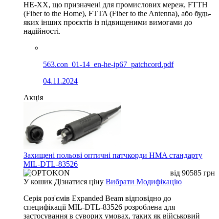
HE-XX, що призначені для промислових мереж, FTTH
(Fiber to the Home), FTTA (Fiber to the Antenna), або будь-
яких інших проєктів із підвищеними вимогами до
надійності.
563.con_01-14_en-he-ip67_patchcord.pdf
04.11.2024
Акція
Захищені польові оптичні патчкорди HMA стандарту
MIL-DTL-83526
від
90585
грн
У кошик
Дізнатися ціну
Вибрати Модифікацію
Серія роз'ємів Expanded Beam відповідно до
специфікації MIL-DTL-83526 розроблена для
застосування в суворих умовах, таких як військовий