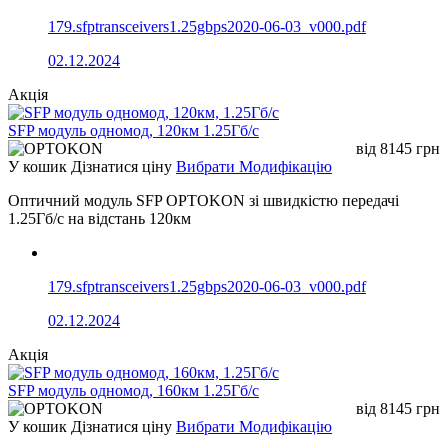
179.sfptransceivers1.25gbps2020-06-03_v000.pdf
02.12.2024
Акція
SFP модуль одномод, 120км 1.25Гб/с
від
8145
грн
У кошик
Дізнатися ціну
Вибрати Модифікацію
Оптичний модуль SFP OPTOKON зі швидкістю передачі
1.25Гб/с на відстань 120км
179.sfptransceivers1.25gbps2020-06-03_v000.pdf
02.12.2024
Акція
SFP модуль одномод, 160км 1.25Гб/с
від
8145
грн
У кошик
Дізнатися ціну
Вибрати Модифікацію