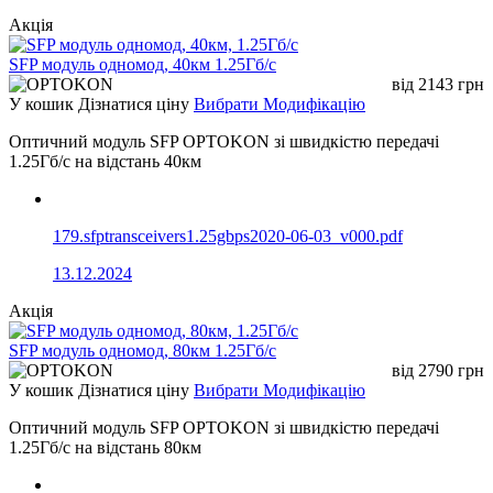
Акція
SFP модуль одномод, 40км 1.25Гб/с
від
2143
грн
У кошик
Дізнатися ціну
Вибрати Модифікацію
Оптичний модуль SFP OPTOKON зі швидкістю передачі
1.25Гб/с на відстань 40км
179.sfptransceivers1.25gbps2020-06-03_v000.pdf
13.12.2024
Акція
SFP модуль одномод, 80км 1.25Гб/с
від
2790
грн
У кошик
Дізнатися ціну
Вибрати Модифікацію
Оптичний модуль SFP OPTOKON зі швидкістю передачі
1.25Гб/с на відстань 80км