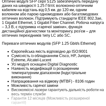
Оптичні модулі SFP серії S125 забезпечують передачу
даних на швидкості 1.25 Гбіт/с волоконно-оптичним
кабелем на відстань від 0,5 км. до 120 км, одним
волокном або парою одномодових або багатомодових
оптичних волокон. Підтримують стандарти IEEE 802.3ae,
1 Gigabit Ethernet, 1 Gigabit Fiber Channel. Робоча напруга
– 3,3 В, є підтримка «гарячої заміни», функція
дистанційної діагностики та моніторингу, роз'єм – для
оптичних перехідників типу LC або SC.
Переваги оптичних модулів (SFP 1.25 Gbit/s Ethernet)
Європейська якість відповідно до ISO:9001
Сумісність із обладнанням Cisco, HP, Juniper,
Extreme, Alcatel-Lucent
Усі модулі оснащені Digital Diagnostic
Наявність модифікацій із розширеним
температурним діапазоном (Індустріальне
виконання)
Напрацювання на відмову (MTBF) - 8106 годин
Можливість гарячої заміни
Високоякісні лазери гарантують дальність роботи на
весь термін служби
Гарантія 12 місяців (Можливість розширеної
гарантії)