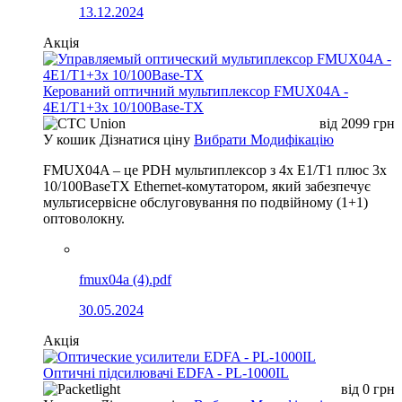
13.12.2024
Акція
Керований оптичний мультиплексор FMUX04A -
4E1/T1+3x 10/100Base-TX
від
2099
грн
У кошик
Дізнатися ціну
Вибрати Модифікацію
FMUX04A – це PDH мультиплексор з 4x E1/T1 плюс 3x
10/100BaseTX Ethernet-комутатором, який забезпечує
мультисервісне обслуговування по подвійному (1+1)
оптоволокну.
fmux04a (4).pdf
30.05.2024
Акція
Оптичні підсилювачі EDFA - PL-1000IL
від
0
грн