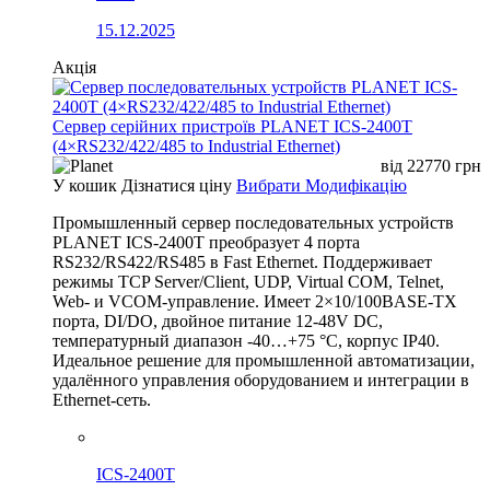
15.12.2025
Акція
Сервер серійних пристроїв PLANET ICS-2400T
(4×RS232/422/485 to Industrial Ethernet)
від
22770
грн
У кошик
Дізнатися ціну
Вибрати Модифікацію
Промышленный сервер последовательных устройств
PLANET ICS-2400T преобразует 4 порта
RS232/RS422/RS485 в Fast Ethernet. Поддерживает
режимы TCP Server/Client, UDP, Virtual COM, Telnet,
Web- и VCOM-управление. Имеет 2×10/100BASE-TX
порта, DI/DO, двойное питание 12-48V DC,
температурный диапазон -40…+75 °C, корпус IP40.
Идеальное решение для промышленной автоматизации,
удалённого управления оборудованием и интеграции в
Ethernet-сеть.
ICS-2400T