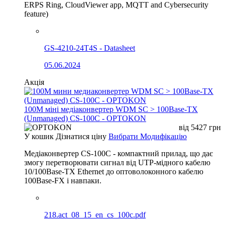
ERPS Ring, CloudViewer app, MQTT and Cybersecurity
feature)
GS-4210-24T4S - Datasheet
05.06.2024
Акція
100М міні медіаконвертер WDM SC > 100Base-TX
(Unmanaged) CS-100C - OPTOKON
від
5427
грн
У кошик
Дізнатися ціну
Вибрати Модифікацію
Медіаконвертер CS-100C - компактний прилад, що дає
змогу перетворювати сигнал від UTP-мідного кабелю
10/100Base-TX Ethernet до оптоволоконного кабелю
100Base-FX і навпаки.
218.act_08_15_en_cs_100c.pdf