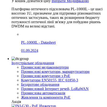
У кошик
Дізнатися ціну
Вибрати Модифікацію
Платформа оптичного підсилювача PL-1000IL - це шасі
висотою 1U, призначене для підтримки різноманітних
оптичних застосувань, таких як розширення бюджету
потужності оптичної лінії зв'язку для побудови рішень
DWDM на великі відстані.
PL-1000IL - Datasheet
01.09.2024
Індустріальне обладнання
Промислові медіаконвертери
Промислові комутатори, маршрутизатори
Промислові комутатори з PoE
Комутатори EN50155, IEC 61850-3
Бездротове обладнання
Промисловий Інтернет речей, LoRaWAN
Промислова автоматизація
Живлення та компоненти PoE
Акція