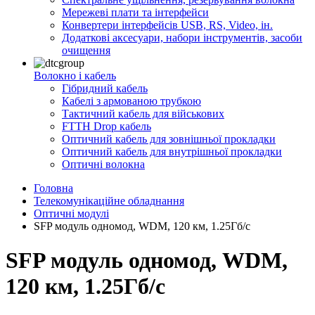
Мережеві плати та інтерфейси
Конвертери інтерфейсів USB, RS, Video, ін.
Додаткові аксесуари, набори інструментів, засоби
очищення
Волокно і кабель
Гібридний кабель
Кабелі з армованою трубкою
Тактичний кабель для військових
FTTH Drop кабель
Оптичний кабель для зовнішньої прокладки
Оптичний кабель для внутрішньої прокладки
Оптичні волокна
Головна
Телекомунікаційне обладнання
Оптичні модулі
SFP модуль одномод, WDM, 120 км, 1.25Гб/с
SFP модуль одномод, WDM,
120 км, 1.25Гб/с