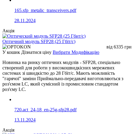
165.sfp_metalic_transceivers.pdf
28.11.2024
Акція
Оптичний модуль SFP28 (25 Гбіт/с)
від
6335
грн
У кошик
Дізнатися ціну
Вибрати Модифікацію
Новинка на ринку оптичних модулів - SFP28, спеціально
створений для роботи у високошвидкісних мережевих
системах зі швидкістю до 28 Гбіт/с. Мають можливість
"гарячої" заміни Приймально-передавачі виготовляються з
роз'ємом LC, який сумісний із промисловим стандартом
роз'єму LC.
720.act_24-18_en-25g-sfp28.pdf
13.11.2024
Акція