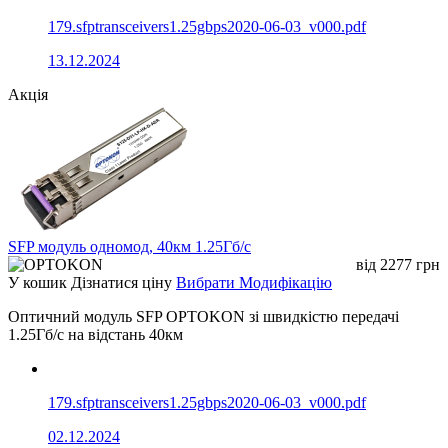
179.sfptransceivers1.25gbps2020-06-03_v000.pdf
13.12.2024
Акція
SFP модуль одномод, 40км 1.25Гб/с
від
2277
грн
У кошик
Дізнатися ціну
Вибрати Модифікацію
Оптичний модуль SFP OPTOKON зі швидкістю передачі
1.25Гб/с на відстань 40км
179.sfptransceivers1.25gbps2020-06-03_v000.pdf
02.12.2024