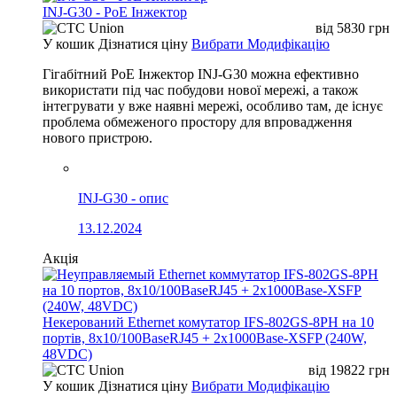
INJ-G30 - PoE Інжектор
від
5830
грн
У кошик
Дізнатися ціну
Вибрати Модифікацію
Гігабітний PoE Інжектор INJ-G30 можна ефективно
використати під час побудови нової мережі, а також
інтегрувати у вже наявні мережі, особливо там, де існує
проблема обмеженого простору для впровадження
нового пристрою.
INJ-G30 - опис
13.12.2024
Акція
Некерований Ethernet комутатор IFS-802GS-8PH на 10
портів, 8x10/100BaseRJ45 + 2x1000Base-XSFP (240W,
48VDC)
від
19822
грн
У кошик
Дізнатися ціну
Вибрати Модифікацію