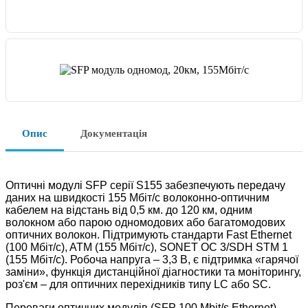
Опис
Документація
Оптичні модулі SFP серії S155 забезпечують передачу
даних на швидкості 155 Мбіт/с волоконно-оптичним
кабелем на відстань від 0,5 км. до 120 км, одним
волокном або парою одномодових або багатомодових
оптичних волокон. Підтримують стандарти Fast Ethernet
(100 Мбіт/с), ATM (155 Мбіт/с), SONET OC 3/SDH STM 1
(155 Мбіт/с). Робоча напруга – 3,3 В, є підтримка «гарячої
заміни», функція дистанційної діагностики та моніторингу,
роз'єм – для оптичних перехідників типу LC або SC.
Переваги оптичних модулів (SFP 100 Mbit/s Ethernet)