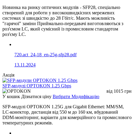
Новинка на ринку оптичних модулів - SFP28, спеціально
створений для роботи у високошвидкісних мережевих
системах зі швидкістю до 28 Гбіт/с. Мають можливість
"гарячої" заміни Приймально-передавачі виготовляються з
роз'ємом LC, який сумісний із промисловим стандартом
роз'єму LC.
720.act_24-18_en-25g-sfp28.pdf
13.11.2024
Акція
SFP-модулі OPTOKON 1.25 Gbps
від
1015
грн
У кошик
Дізнатися ціну
Вибрати Модифікацію
SFP-модулі OPTOKON 1.25G для Gigabit Ethernet: MM/SM,
LC-конектор, дистанція від 550 м до 160 км, вбудований
DDM-моніторинг, варіанти для комерційного та промислового
температурних режимів.