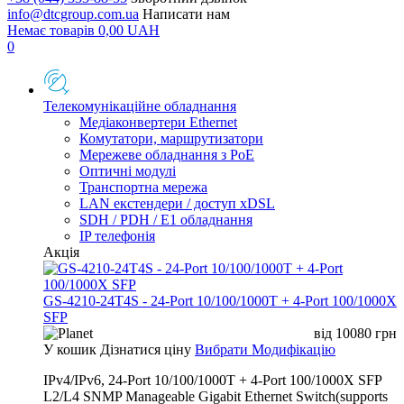
info@dtcgroup.com.ua
Написати нам
Немає товарів
0,00
UAH
0
Телекомунікаційне обладнання
Медіаконвертери Ethernet
Комутатори, маршрутизатори
Мережеве обладнання з PoE
Оптичні модулі
Транспортна мережа
LAN екстендери / доступ xDSL
SDH / PDH / E1 обладнання
IP телефонія
Акція
GS-4210-24T4S - 24-Port 10/100/1000T + 4-Port 100/1000X
SFP
від
10080
грн
У кошик
Дізнатися ціну
Вибрати Модифікацію
IPv4/IPv6, 24-Port 10/100/1000T + 4-Port 100/1000X SFP
L2/L4 SNMP Manageable Gigabit Ethernet Switch(supports