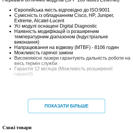
Європейська якість відповідно до ISO:9001
Сумісність із обладнанням Cisco, HP, Juniper,
Extreme, Alcatel-Lucent
Усі модулі оснащені Digital Diagnostic
Наявність модифікацій із розширеним
температурним діапазоном (Індустріальне
виконання)
Напрацювання на відмову (MTBF) - 8106 годин
Можливість гарячої заміни
Високоякісні лазери гарантують дальність роботи на
весь термін служби
Гарантія 12 місяців (Можливість розширеної
гарантії)
Технічні характеристики оптичних модулів серії S155
Unit
SX
LRM
LX
HX
ПОКАЗАТИ БІЛЬШЕ
Відстань
км
2
1.5
20
40
передачі
Середня
Схожі товари
вихідна