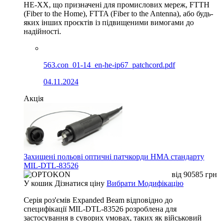
HE-XX, що призначені для промислових мереж, FTTH
(Fiber to the Home), FTTA (Fiber to the Antenna), або будь-
яких інших проєктів із підвищеними вимогами до
надійності.
563.con_01-14_en-he-ip67_patchcord.pdf
04.11.2024
Акція
Захищені польові оптичні патчкорди HMA стандарту
MIL-DTL-83526
від
90585
грн
У кошик
Дізнатися ціну
Вибрати Модифікацію
Серія роз'ємів Expanded Beam відповідно до
специфікації MIL-DTL-83526 розроблена для
застосування в суворих умовах, таких як військовий