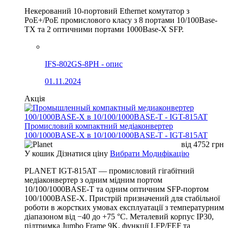
Некерований 10-портовий Ethernet комутатор з
PoE+/PoE промислового класу з 8 портами 10/100Base-
TX та 2 оптичними портами 1000Base-X SFP.
IFS-802GS-8PH - опис
01.11.2024
Акція
Промисловий компактний медіаконвертер
100/1000BASE-X в 10/100/1000BASE-T - IGT-815AT
від
4752
грн
У кошик
Дізнатися ціну
Вибрати Модифікацію
PLANET IGT-815AT — промисловий гігабітний
медіаконвертер з одним мідним портом
10/100/1000BASE-T та одним оптичним SFP-портом
100/1000BASE-X. Пристрій призначений для стабільної
роботи в жорстких умовах експлуатації з температурним
діапазоном від −40 до +75 °C. Металевий корпус IP30,
підтримка Jumbo Frame 9K, функції LFP/FEF та