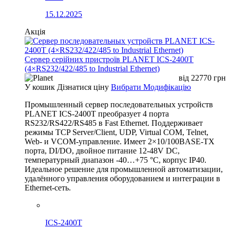
15.12.2025
Акція
Сервер серійних пристроїв PLANET ICS-2400T
(4×RS232/422/485 to Industrial Ethernet)
від
22770
грн
У кошик
Дізнатися ціну
Вибрати Модифікацію
Промышленный сервер последовательных устройств
PLANET ICS-2400T преобразует 4 порта
RS232/RS422/RS485 в Fast Ethernet. Поддерживает
режимы TCP Server/Client, UDP, Virtual COM, Telnet,
Web- и VCOM-управление. Имеет 2×10/100BASE-TX
порта, DI/DO, двойное питание 12-48V DC,
температурный диапазон -40…+75 °C, корпус IP40.
Идеальное решение для промышленной автоматизации,
удалённого управления оборудованием и интеграции в
Ethernet-сеть.
ICS-2400T