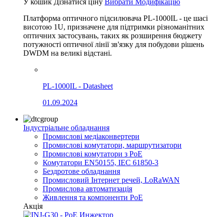
У кошик
Дізнатися ціну
Вибрати Модифікацію
Платформа оптичного підсилювача PL-1000IL - це шасі
висотою 1U, призначене для підтримки різноманітних
оптичних застосувань, таких як розширення бюджету
потужності оптичної лінії зв'язку для побудови рішень
DWDM на великі відстані.
PL-1000IL - Datasheet
01.09.2024
Індустріальне обладнання
Промислові медіаконвертери
Промислові комутатори, маршрутизатори
Промислові комутатори з PoE
Комутатори EN50155, IEC 61850-3
Бездротове обладнання
Промисловий Інтернет речей, LoRaWAN
Промислова автоматизація
Живлення та компоненти PoE
Акція