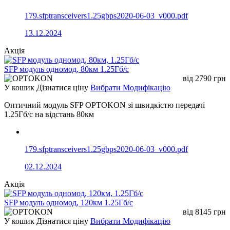
179.sfptransceivers1.25gbps2020-06-03_v000.pdf
13.12.2024
Акція
SFP модуль одномод, 80км 1.25Гб/с
від
2790
грн
У кошик
Дізнатися ціну
Вибрати Модифікацію
Оптичний модуль SFP OPTOKON зі швидкістю передачі
1.25Гб/с на відстань 80км
179.sfptransceivers1.25gbps2020-06-03_v000.pdf
02.12.2024
Акція
SFP модуль одномод, 120км 1.25Гб/с
від
8145
грн
У кошик
Дізнатися ціну
Вибрати Модифікацію