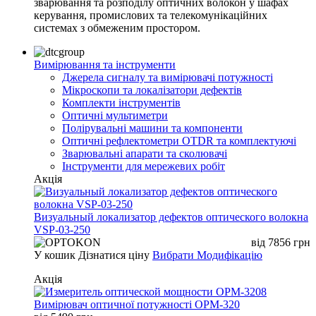
зварювання та розподілу оптичних волокон у шафах
керування, промислових та телекомунікаційних
системах з обмеженим простором.
Вимірювання та інструменти
Джерела сигналу та вимірювачі потужності
Мікроскопи та локалізатори дефектів
Комплекти інструментів
Оптичні мультиметри
Полірувальні машини та компоненти
Оптичні рефлектометри OTDR та комплектуючі
Зварювальні апарати та сколювачі
Інструменти для мережевих робіт
Акція
Визуальный локализатор дефектов оптического волокна
VSP-03-250
від
7856
грн
У кошик
Дізнатися ціну
Вибрати Модифікацію
Акція
Вимірювач оптичної потужності OPM-320