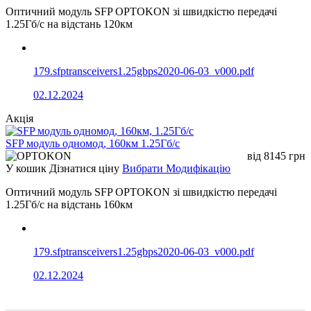
Оптичний модуль SFP OPTOKON зі швидкістю передачі
1.25Гб/с на відстань 120км
179.sfptransceivers1.25gbps2020-06-03_v000.pdf
02.12.2024
Акція
SFP модуль одномод, 160км 1.25Гб/с
від
8145
грн
У кошик
Дізнатися ціну
Вибрати Модифікацію
Оптичний модуль SFP OPTOKON зі швидкістю передачі
1.25Гб/с на відстань 160км
179.sfptransceivers1.25gbps2020-06-03_v000.pdf
02.12.2024