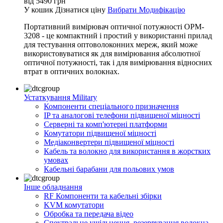
від
5490
грн
У кошик
Дізнатися ціну
Вибрати Модифікацію
Портативний вимірювач оптичної потужності OPM-
3208 - це компактний і простий у використанні прилад
для тестування оптоволоконних мереж, який може
використовуватися як для вимірювання абсолютної
оптичної потужності, так і для вимірювання відносних
втрат в оптичних волокнах.
Устаткування Military
Компоненти спеціального призначення
IP та аналогові телефони підвищеної міцності
Серверні та комп'ютерні платформи
Комутатори підвищеної міцності
Медіаконвертери підвищеної міцності
Кабель та волокно для використання в жорстких
умовах
Кабельні барабани для польових умов
Інше обладнання
RF Компоненти та кабельні збірки
KVM комутатори
Обробка та передача відео
Спектральне ущільнення, резервування волокна