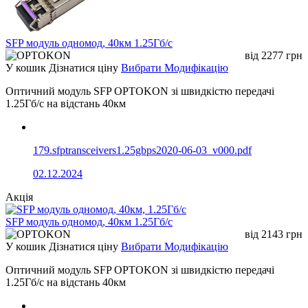
SFP модуль одномод, 40км 1.25Гб/с
від
2277
грн
У кошик
Дізнатися ціну
Вибрати Модифікацію
Оптичний модуль SFP OPTOKON зі швидкістю передачі
1.25Гб/с на відстань 40км
179.sfptransceivers1.25gbps2020-06-03_v000.pdf
02.12.2024
Акція
SFP модуль одномод, 40км 1.25Гб/с
від
2143
грн
У кошик
Дізнатися ціну
Вибрати Модифікацію
Оптичний модуль SFP OPTOKON зі швидкістю передачі
1.25Гб/с на відстань 40км