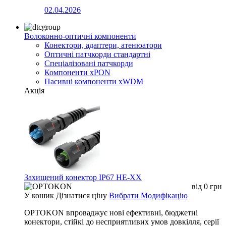
02.04.2026
Волоконно-оптичні компоненти
Конектори, адаптери, атенюатори
Оптичні патчкорди стандартні
Спеціалізовані патчкорди
Компоненти xPON
Пасивні компоненти xWDM
Акція
Захищений конектор IP67 HE-XX
від
0
грн
У кошик
Дізнатися ціну
Вибрати Модифікацію
OPTOKON впроваджує нові ефективні, бюджетні
конектори, стійкі до несприятливих умов довкілля, серії