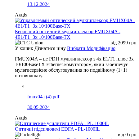
13.12.2024
Акція
Керований оптичний мультиплексор FMUX04A -
4E1/T1+3x 10/100Base-TX
від
2099
грн
У кошик
Дізнатися ціну
Вибрати Модифікацію
FMUX04A – це PDH мультиплексор з 4x E1/T1 плюс 3x
10/100BaseTX Ethernet-комутатором, який забезпечує
мультисервісне обслуговування по подвійному (1+1)
оптоволокну.
fmux04a (4).pdf
30.05.2024
Акція
Оптичні підсилювачі EDFA - PL-1000IL
від
0
грн