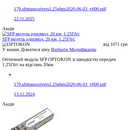
179.sfptransceivers1.25gbps2020-06-03_v000.pdf
22.11.2025
Акція
SFP модуль одномод, 20 км, 1.25Гб/с
від
1071
грн
У кошик
Дізнатися ціну
Вибрати Модифікацію
Оптичний модуль SFP OPTOKON зі швидкістю передачі
1.25Гб/с на відстань 20км
179.sfptransceivers1.25gbps2020-06-03_v000.pdf
13.12.2024
Акція