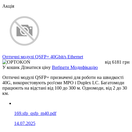
дБм
-9 / -3
-20 / -14
-15 / -8
-7 / 
потужність (мін /
Акція
макс)
Мінімальна
чутливість
дБм
-24
-28
-29
-32
приймача
Рівень
дБм
-6
-3
-8
-10
перевантаження
Тип волокна
-
MMF
MMF
SMF
SM
Бюджет оптичної
Оптичні модулі QSFP+ 40Gbit/s Ethernet
дБм
15
8
14
25
лінії
від
6181
грн
У кошик
Дізнатися ціну
Вибрати Модифікацію
131
Довжина хвилі /
Оптичні модулі QSFP+ призначені для роботи на швидкості
нм
850/VCSEL
1310/FP
1310/FP
тип лазера
40G, використовують роз'єми MPO і Duplex LC. Багатомоди
155
працюють на відстані від 100 до 300 м. Одномоди, від 2 до 30
км.
169.sfp_qsfp_m40.pdf
14.07.2025