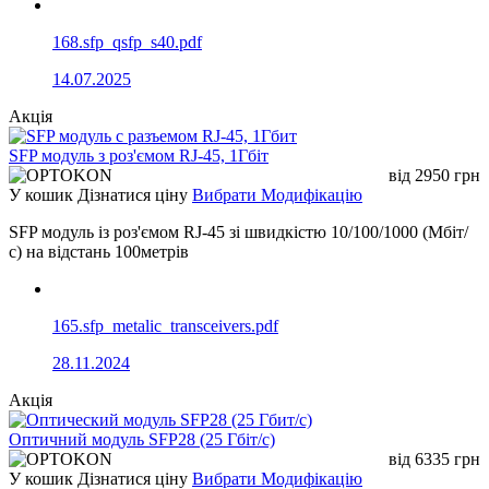
168.sfp_qsfp_s40.pdf
14.07.2025
Акція
SFP модуль з роз'ємом RJ-45, 1Гбіт
від
2950
грн
У кошик
Дізнатися ціну
Вибрати Модифікацію
SFP модуль із роз'ємом RJ-45 зі швидкістю 10/100/1000 (Мбіт/
с) на відстань 100метрів
165.sfp_metalic_transceivers.pdf
28.11.2024
Акція
Оптичний модуль SFP28 (25 Гбіт/с)
від
6335
грн
У кошик
Дізнатися ціну
Вибрати Модифікацію