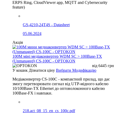
ERPS Ring, CloudViewer app, MQTT and Cybersecurity
feature)
GS-4210-24T4S - Datasheet
05.06.2024
Акція
100М міні медіаконвертер WDM SC > 100Base-TX
(Unmanaged) CS-100C - OPTOKON
від
6445
грн
У кошик
Дізнатися ціну
Вибрати Модифікацію
Медіаконвертер CS-100C - компактний прилад, що дає
змогу перетворювати сигнал від UTP-мідного кабелю
10/100Base-TX Ethernet до оптоволоконного кабелю
100Base-FX і навпаки.
218.act_08_15_en_cs_100c.pdf