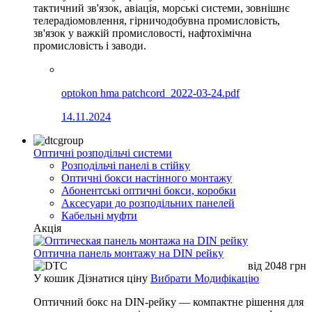
тактичний зв'язок, авіація, морські системи, зовнішнє
телерадіомовлення, гірничодобувна промисловість,
зв'язок у важкій промисловості, нафтохімічна
промисловість і заводи.
optokon hma patchcord_2022-03-24.pdf
14.11.2024
Оптичні розподільчі системи
Розподільчі панелі в стійку
Оптичні бокси настінного монтажу
Абонентські оптичні бокси, коробки
Аксесуари до розподільних панелей
Кабельні муфти
Акція
Оптична панель монтажу на DIN рейку
від
2048
грн
У кошик
Дізнатися ціну
Вибрати Модифікацію
Оптичний бокс на DIN-рейку — компактне рішення для