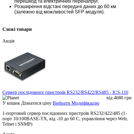
перешкод та електричних перенапруг.
Розширення відстані передачі даних до 60 км
(залежно від можливостей SFP модуля).
Схожі товари
Акція
Сервер послідовних пристроїв RS232/RS422/RS485 - ICS-110
від
4680
грн
У кошик
Дізнатися ціну
Вибрати Модифікацію
1-портовий сервер послідовних пристроїв RS232/422/485 (1-
порт 10/100BASE-TX, від -10 до 60 C, управління через Web,
Telnet і SNMP)