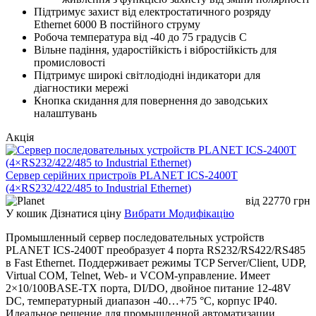
Підтримує захист від електростатичного розряду
Ethernet 6000 В постійного струму
Робоча температура від -40 до 75 градусів C
Вільне падіння, ударостійкість і вібростійкість для
промисловості
Підтримує широкі світлодіодні індикатори для
діагностики мережі
Кнопка скидання для повернення до заводських
налаштувань
Акція
Сервер серійних пристроїв PLANET ICS-2400T
(4×RS232/422/485 to Industrial Ethernet)
від
22770
грн
У кошик
Дізнатися ціну
Вибрати Модифікацію
Промышленный сервер последовательных устройств
PLANET ICS-2400T преобразует 4 порта RS232/RS422/RS485
в Fast Ethernet. Поддерживает режимы TCP Server/Client, UDP,
Virtual COM, Telnet, Web- и VCOM-управление. Имеет
2×10/100BASE-TX порта, DI/DO, двойное питание 12-48V
DC, температурный диапазон -40…+75 °C, корпус IP40.
Идеальное решение для промышленной автоматизации,