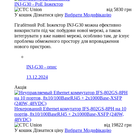
INJ-G30 - PoE Інжектор
від
5830
грн
У кошик
Дізнатися ціну
Вибрати Модифікацію
Гігабітний PoE Інжектор INJ-G30 можна ефективно
використати під час побудови нової мережі, а також
інтегрувати у вже наявні мережі, особливо там, де існує
проблема обмеженого простору для впровадження
нового пристрою.
INJ-G30 - опис
13.12.2024
Акція
Некерований Ethernet комутатор IFS-802GS-8PH на 10
портів, 8x10/100BaseRJ45 + 2x1000Base-XSFP (240W,
48VDC)
від
19822
грн
У кошик
Дізнатися ціну
Вибрати Модифікацію