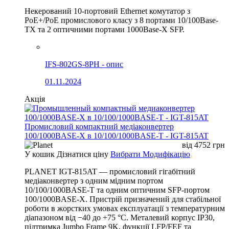
Некерований 10-портовий Ethernet комутатор з
PoE+/PoE промислового класу з 8 портами 10/100Base-
TX та 2 оптичними портами 1000Base-X SFP.
IFS-802GS-8PH - опис
01.11.2024
Акція
Промисловий компактний медіаконвертер
100/1000BASE-X в 10/100/1000BASE-T - IGT-815AT
від
4752
грн
У кошик
Дізнатися ціну
Вибрати Модифікацію
PLANET IGT-815AT — промисловий гігабітний
медіаконвертер з одним мідним портом
10/100/1000BASE-T та одним оптичним SFP-портом
100/1000BASE-X. Пристрій призначений для стабільної
роботи в жорстких умовах експлуатації з температурним
діапазоном від −40 до +75 °C. Металевий корпус IP30,
підтримка Jumbo Frame 9K, функції LFP/FEF та