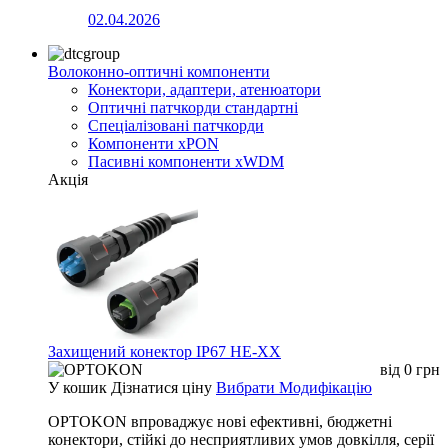
02.04.2026
Волоконно-оптичні компоненти
Конектори, адаптери, атенюатори
Оптичні патчкорди стандартні
Спеціалізовані патчкорди
Компоненти xPON
Пасивні компоненти xWDM
Акція
Захищений конектор IP67 HE-XX
від
0
грн
У кошик
Дізнатися ціну
Вибрати Модифікацію
OPTOKON впроваджує нові ефективні, бюджетні
конектори, стійкі до несприятливих умов довкілля, серії