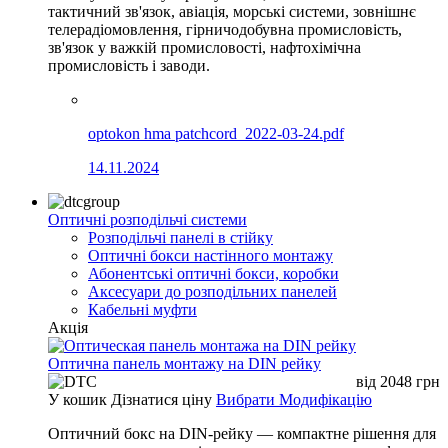
тактичний зв'язок, авіація, морські системи, зовнішнє
телерадіомовлення, гірничодобувна промисловість,
зв'язок у важкій промисловості, нафтохімічна
промисловість і заводи.
optokon hma patchcord_2022-03-24.pdf
14.11.2024
Оптичні розподільчі системи
Розподільчі панелі в стійку
Оптичні бокси настінного монтажу
Абонентські оптичні бокси, коробки
Аксесуари до розподільних панелей
Кабельні муфти
Акція
Оптична панель монтажу на DIN рейку
від
2048
грн
У кошик
Дізнатися ціну
Вибрати Модифікацію
Оптичний бокс на DIN-рейку — компактне рішення для