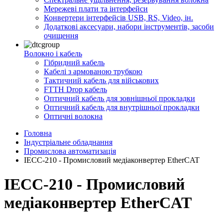
Мережеві плати та інтерфейси
Конвертери інтерфейсів USB, RS, Video, ін.
Додаткові аксесуари, набори інструментів, засоби
очищення
Волокно і кабель
Гібридний кабель
Кабелі з армованою трубкою
Тактичний кабель для військових
FTTH Drop кабель
Оптичний кабель для зовнішньої прокладки
Оптичний кабель для внутрішньої прокладки
Оптичні волокна
Головна
Індустріальне обладнання
Промислова автоматизація
IECC-210 - Промисловий медіаконвертер EtherCAT
IECC-210 - Промисловий
медіаконвертер EtherCAT