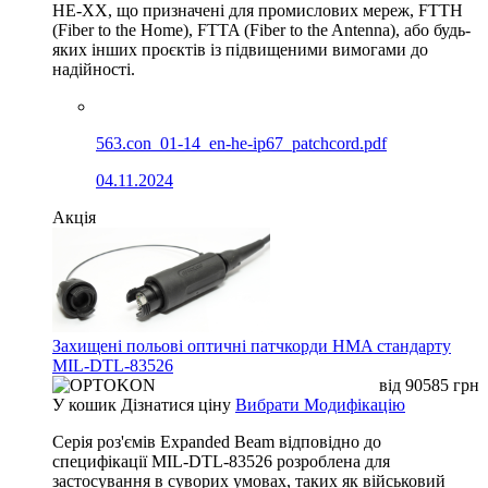
HE-XX, що призначені для промислових мереж, FTTH
(Fiber to the Home), FTTA (Fiber to the Antenna), або будь-
яких інших проєктів із підвищеними вимогами до
надійності.
563.con_01-14_en-he-ip67_patchcord.pdf
04.11.2024
Акція
Захищені польові оптичні патчкорди HMA стандарту
MIL-DTL-83526
від
90585
грн
У кошик
Дізнатися ціну
Вибрати Модифікацію
Серія роз'ємів Expanded Beam відповідно до
специфікації MIL-DTL-83526 розроблена для
застосування в суворих умовах, таких як військовий