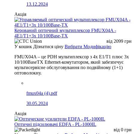
13.12.2024
Акція
Керований оптичний мультиплексор FMUX04A -
4E1/T1+3x 10/100Base-TX
від
2099
грн
У кошик
Дізнатися ціну
Вибрати Модифікацію
FMUX04A – це PDH мультиплексор з 4x E1/T1 плюс 3x
10/100BaseTX Ethernet-комутатором, який забезпечує
мультисервісне обслуговування по подвійному (1+1)
оптоволокну.
fmux04a (4).pdf
30.05.2024
Акція
Оптичні підсилювачі EDFA - PL-1000IL
від
0
грн