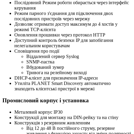
Послідовний Режим роботи обирається через інтерфейс
керування
Режим парного з'єднання для підключення двох
послідовних пристроїв через мережу
Дозволяє отримати доступ максимум до 4 хостів у
режимі TCP-клієнта
Оновлення прошивки через протокол HTTP
Доступний контроль безпеки IP для запобігання
нелегальним користувачам
Сповіщення про події
Віддалений сервер Syslog
SNMP-пастка
Вбудований зумер
Тривога на релейному виході
DHCP-клієнт для призначення IP-адреси
Утиліта PLANET Smart Discovery автоматично
знаходить клієнтські пристрої в мережі
Промисловий корпус і установка
Металевий корпус IP30
Конструкції для монтажу на DIN-рейку та на стіну
Конструкція з резервним живленням
Від 12 до 48 В постійного струму, резервне
живлення з функцією захисту від зміни полярності