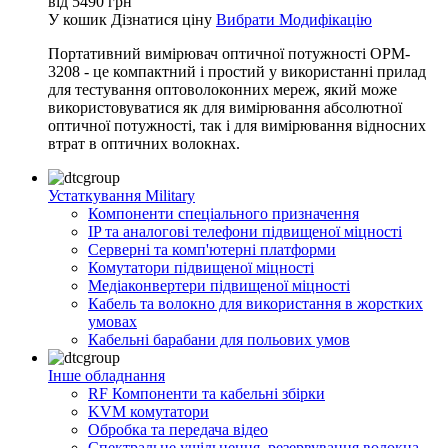
від
5490
грн
У кошик
Дізнатися ціну
Вибрати Модифікацію
Портативний вимірювач оптичної потужності OPM-
3208 - це компактний і простий у використанні прилад
для тестування оптоволоконних мереж, який може
використовуватися як для вимірювання абсолютної
оптичної потужності, так і для вимірювання відносних
втрат в оптичних волокнах.
Устаткування Military
Компоненти спеціального призначення
IP та аналогові телефони підвищеної міцності
Серверні та комп'ютерні платформи
Комутатори підвищеної міцності
Медіаконвертери підвищеної міцності
Кабель та волокно для використання в жорстких
умовах
Кабельні барабани для польових умов
Інше обладнання
RF Компоненти та кабельні збірки
KVM комутатори
Обробка та передача відео
Спектральне ущільнення, резервування волокна