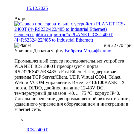
15.12.2025
Акція
Сервер серійних пристроїв PLANET ICS-2400T
(4×RS232/422/485 to Industrial Ethernet)
від
22770
грн
У кошик
Дізнатися ціну
Вибрати Модифікацію
Промышленный сервер последовательных устройств
PLANET ICS-2400T преобразует 4 порта
RS232/RS422/RS485 в Fast Ethernet. Поддерживает
режимы TCP Server/Client, UDP, Virtual COM, Telnet,
Web- и VCOM-управление. Имеет 2×10/100BASE-TX
порта, DI/DO, двойное питание 12-48V DC,
температурный диапазон -40…+75 °C, корпус IP40.
Идеальное решение для промышленной автоматизации,
удалённого управления оборудованием и интеграции в
Ethernet-сеть.
ICS-2400T