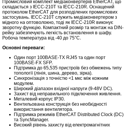
Промисловий комплект медіаконвертерів EtherCAT, що
складається з IECC-210T та IECC-210R. Оснащений
протоколом EtherCAT для розподілених промислових
застосувань. IECC-210T служить медіаконвертером з
мідного на оптоволокно, тоді як IECC-210R виконує
зворотну функцію. Компактний розмір та монтаж на DIN-
рейку забезпечують легкість встановлення в шафу.
Робоча температура від -40 до 75°C.
Основні переваги:
Один порт 100BASE-TX RJ45 та один порт
100BASE-FX SFP.
Підтримка до 65,535 пристроїв без обмежень типу
топології (лінія, шина, дерево, зірка).
Синхронізація з точністю <1 мкс між кожним
модулем.
Широкий діапазон вхідної напруги (9-48V DC).
Захист від неправильного підключення живлення.
Металевий корпус IP30.
Вентильована конструкція без необхідності
використання вентилятора.
Підтримка режимів EtherCAT Distributed Clock (DC)
та SyncManager.
Високий рівень захисту від електромагнітних