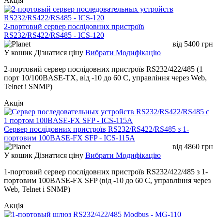
Акція
2-портовий сервер послідовних пристроїв
RS232/RS422/RS485 - ICS-120
від
5400
грн
У кошик
Дізнатися ціну
Вибрати Модифікацію
2-портовий сервер послідовних пристроїв RS232/422/485 (1
порт 10/100BASE-TX, від -10 до 60 C, управління через Web,
Telnet і SNMP)
Акція
Сервер послідовних пристроїв RS232/RS422/RS485 з 1-
портовим 100BASE-FX SFP - ICS-115A
від
4860
грн
У кошик
Дізнатися ціну
Вибрати Модифікацію
1-портовий сервер послідовних пристроїв RS232/422/485 з 1-
портовим 100BASE-FX SFP (від -10 до 60 C, управління через
Web, Telnet і SNMP)
Акція