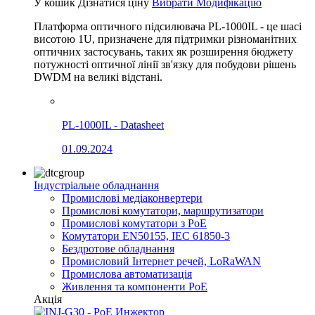
У кошик
Дізнатися ціну
Вибрати Модифікацію
Платформа оптичного підсилювача PL-1000IL - це шасі
висотою 1U, призначене для підтримки різноманітних
оптичних застосувань, таких як розширення бюджету
потужності оптичної лінії зв'язку для побудови рішень
DWDM на великі відстані.
PL-1000IL - Datasheet
01.09.2024
Індустріальне обладнання
Промислові медіаконвертери
Промислові комутатори, маршрутизатори
Промислові комутатори з PoE
Комутатори EN50155, IEC 61850-3
Бездротове обладнання
Промисловий Інтернет речей, LoRaWAN
Промислова автоматизація
Живлення та компоненти PoE
Акція