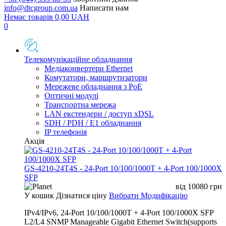
info@dtcgroup.com.ua
Написати нам
Немає товарів
0,00
UAH
0
Телекомунікаційне обладнання
Медіаконвертери Ethernet
Комутатори, маршрутизатори
Мережеве обладнання з PoE
Оптичні модулі
Транспортна мережа
LAN екстендери / доступ xDSL
SDH / PDH / E1 обладнання
IP телефонія
Акція
GS-4210-24T4S - 24-Port 10/100/1000T + 4-Port 100/1000X
SFP
від
10080
грн
У кошик
Дізнатися ціну
Вибрати Модифікацію
IPv4/IPv6, 24-Port 10/100/1000T + 4-Port 100/1000X SFP
L2/L4 SNMP Manageable Gigabit Ethernet Switch(supports