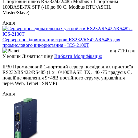
1-портовий шлюз RS232/422/485 Modbus з 1-портовим
100BASE-FX SFP (-10 до 60 C, Modbus RTU/ASCII,
Master/Slave)
Акція
Сервер послідовних пристроїв RS232/RS422/RS485 для
промислового використання - ICS-2100T
від
7110
грн
У кошик
Дізнатися ціну
Вибрати Модифікацію
IP30 Промисловий 1-портовий сервер послідовних пристроїв
RS232/RS422/RS485 (1 x 10/100BASE-TX, -40~75 градусів C,
подвійне живлення 9~48В постійного струму, управління
через Web, Telnet і SNMP)
Акція