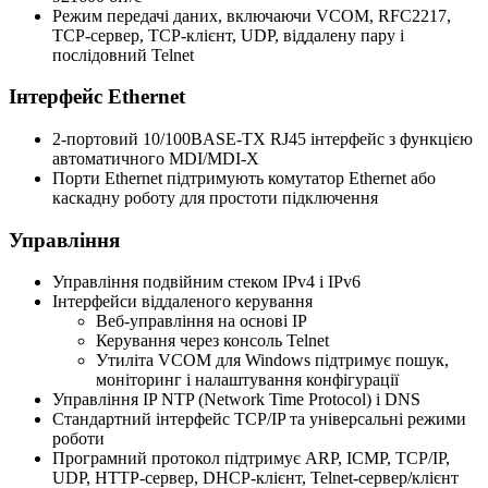
Режим передачі даних, включаючи VCOM, RFC2217,
TCP-сервер, TCP-клієнт, UDP, віддалену пару і
послідовний Telnet
Інтерфейс Ethernet
2-портовий 10/100BASE-TX RJ45 інтерфейс з функцією
автоматичного MDI/MDI-X
Порти Ethernet підтримують комутатор Ethernet або
каскадну роботу для простоти підключення
Управління
Управління подвійним стеком IPv4 і IPv6
Інтерфейси віддаленого керування
Веб-управління на основі IP
Керування через консоль Telnet
Утиліта VCOM для Windows підтримує пошук,
моніторинг і налаштування конфігурації
Управління IP NTP (Network Time Protocol) і DNS
Стандартний інтерфейс TCP/IP та універсальні режими
роботи
Програмний протокол підтримує ARP, ICMP, TCP/IP,
UDP, HTTP-сервер, DHCP-клієнт, Telnet-сервер/клієнт