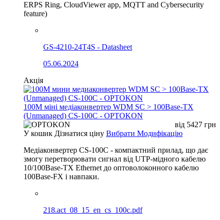
ERPS Ring, CloudViewer app, MQTT and Cybersecurity
feature)
GS-4210-24T4S - Datasheet
05.06.2024
Акція
100М міні медіаконвертер WDM SC > 100Base-TX
(Unmanaged) CS-100C - OPTOKON
від
5427
грн
У кошик
Дізнатися ціну
Вибрати Модифікацію
Медіаконвертер CS-100C - компактний прилад, що дає
змогу перетворювати сигнал від UTP-мідного кабелю
10/100Base-TX Ethernet до оптоволоконного кабелю
100Base-FX і навпаки.
218.act_08_15_en_cs_100c.pdf