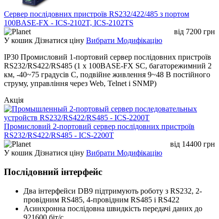
Cервер послідовних пристроїв RS232/422/485 з портом
100BASE-FX - ICS-2102T, ICS-2102TS
від
7200
грн
У кошик
Дізнатися ціну
Вибрати Модифікацію
IP30 Промисловий 1-портовий сервер послідовних пристроїв
RS232/RS422/RS485 (1 x 100BASE-FX SC, багаторежимний 2
км, -40~75 градусів C, подвійне живлення 9~48 В постійного
струму, управління через Web, Telnet і SNMP)
Акція
Промисловий 2-портовий сервер послідовних пристроїв
RS232/RS422/RS485 - ICS-2200T
від
14400
грн
У кошик
Дізнатися ціну
Вибрати Модифікацію
Послідовний інтерфейс
Два інтерфейси DB9 підтримують роботу з RS232, 2-
провідним RS485, 4-провідним RS485 і RS422
Асинхронна послідовна швидкість передачі даних до
921600 біт/с