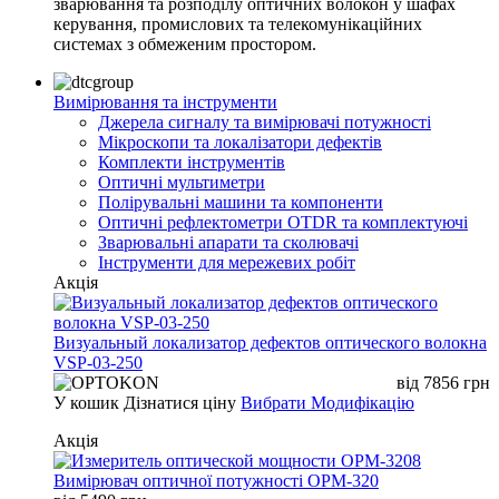
зварювання та розподілу оптичних волокон у шафах
керування, промислових та телекомунікаційних
системах з обмеженим простором.
Вимірювання та інструменти
Джерела сигналу та вимірювачі потужності
Мікроскопи та локалізатори дефектів
Комплекти інструментів
Оптичні мультиметри
Полірувальні машини та компоненти
Оптичні рефлектометри OTDR та комплектуючі
Зварювальні апарати та сколювачі
Інструменти для мережевих робіт
Акція
Визуальный локализатор дефектов оптического волокна
VSP-03-250
від
7856
грн
У кошик
Дізнатися ціну
Вибрати Модифікацію
Акція
Вимірювач оптичної потужності OPM-320