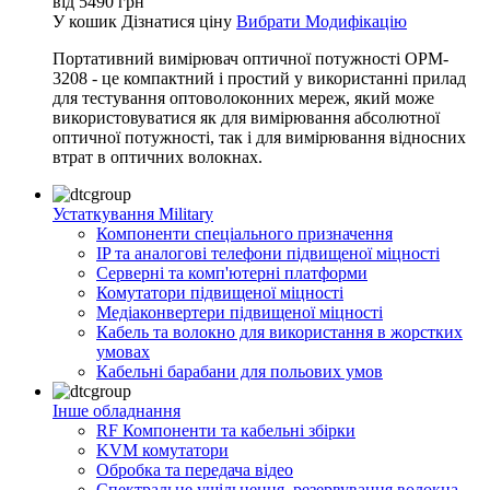
від
5490
грн
У кошик
Дізнатися ціну
Вибрати Модифікацію
Портативний вимірювач оптичної потужності OPM-
3208 - це компактний і простий у використанні прилад
для тестування оптоволоконних мереж, який може
використовуватися як для вимірювання абсолютної
оптичної потужності, так і для вимірювання відносних
втрат в оптичних волокнах.
Устаткування Military
Компоненти спеціального призначення
IP та аналогові телефони підвищеної міцності
Серверні та комп'ютерні платформи
Комутатори підвищеної міцності
Медіаконвертери підвищеної міцності
Кабель та волокно для використання в жорстких
умовах
Кабельні барабани для польових умов
Інше обладнання
RF Компоненти та кабельні збірки
KVM комутатори
Обробка та передача відео
Спектральне ущільнення, резервування волокна