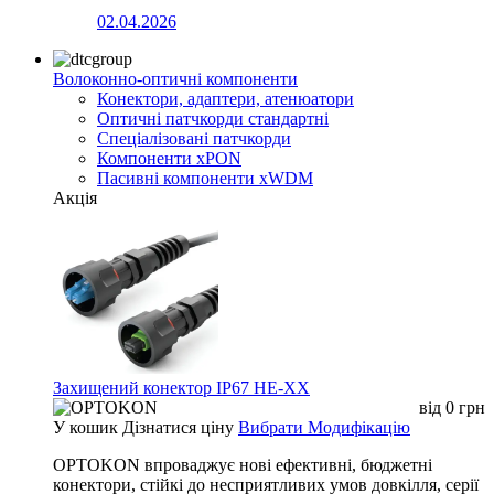
02.04.2026
Волоконно-оптичні компоненти
Конектори, адаптери, атенюатори
Оптичні патчкорди стандартні
Спеціалізовані патчкорди
Компоненти xPON
Пасивні компоненти xWDM
Акція
Захищений конектор IP67 HE-XX
від
0
грн
У кошик
Дізнатися ціну
Вибрати Модифікацію
OPTOKON впроваджує нові ефективні, бюджетні
конектори, стійкі до несприятливих умов довкілля, серії