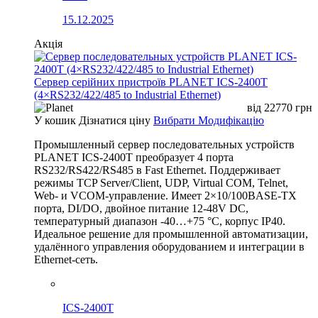
15.12.2025
Акція
Сервер серійних пристроїв PLANET ICS-2400T
(4×RS232/422/485 to Industrial Ethernet)
від
22770
грн
У кошик
Дізнатися ціну
Вибрати Модифікацію
Промышленный сервер последовательных устройств
PLANET ICS-2400T преобразует 4 порта
RS232/RS422/RS485 в Fast Ethernet. Поддерживает
режимы TCP Server/Client, UDP, Virtual COM, Telnet,
Web- и VCOM-управление. Имеет 2×10/100BASE-TX
порта, DI/DO, двойное питание 12-48V DC,
температурный диапазон -40…+75 °C, корпус IP40.
Идеальное решение для промышленной автоматизации,
удалённого управления оборудованием и интеграции в
Ethernet-сеть.
ICS-2400T