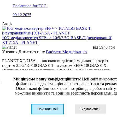
Declaration for FCC.
09.12.2025
Акція
10G медіаконвертер SFP+ > 10/5/2.5G BASE-T (некерований)
XT-715A - PLANET
від
5940
грн
У кошик
Дізнатися ціну
Вибрати Модифікацію
PLANET XT-715A — високошвидкісний медіаконвертер із
портом 2.5G/5G/10GBASE-T та слотом SFP+ 10GBASE-X.
Підтримує роботу з модулями 10GBASE-SR/LR та дозволяє
розширювати мережу на відстань до 80 км. Має підтримку
Ми цінуємо вашу конфіденційність!
Цей сайт використ
jumbo-frame 16K, низьке енергоспоживання та ідеально
файли cookie для функціональності, аналітики та рекла
підходить для дата-центрів, корпоративних магістралей та
Обовʼязкові файли cookie, які потрібні для роботи сайту
провайдерських мереж.
можливо вимкнути та вони не зберігають персональні да
XT-715A
Прийняти всі
Відмовитись
09.12.2025