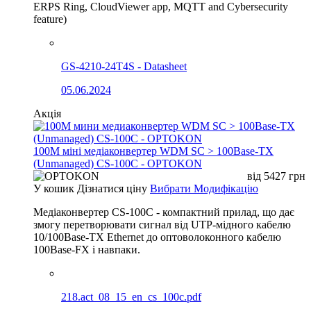
ERPS Ring, CloudViewer app, MQTT and Cybersecurity
feature)
GS-4210-24T4S - Datasheet
05.06.2024
Акція
100М міні медіаконвертер WDM SC > 100Base-TX
(Unmanaged) CS-100C - OPTOKON
від
5427
грн
У кошик
Дізнатися ціну
Вибрати Модифікацію
Медіаконвертер CS-100C - компактний прилад, що дає
змогу перетворювати сигнал від UTP-мідного кабелю
10/100Base-TX Ethernet до оптоволоконного кабелю
100Base-FX і навпаки.
218.act_08_15_en_cs_100c.pdf