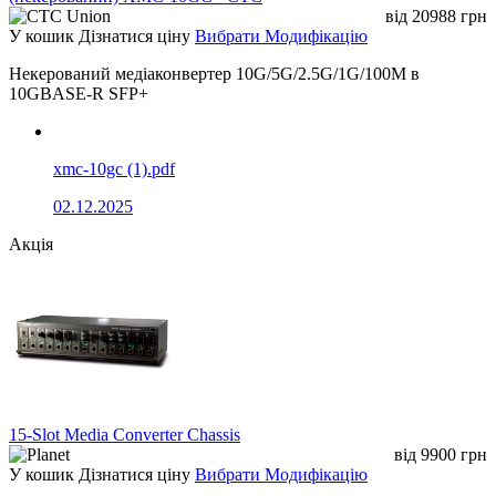
від
20988
грн
У кошик
Дізнатися ціну
Вибрати Модифікацію
Некерований медіаконвертер 10G/5G/2.5G/1G/100M в
10GBASE-R SFP+
xmc-10gc (1).pdf
02.12.2025
Акція
15-Slot Media Converter Chassis
від
9900
грн
У кошик
Дізнатися ціну
Вибрати Модифікацію