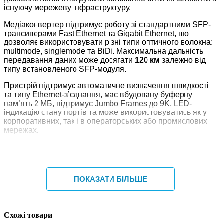
існуючу мережеву інфраструктуру.
Медіаконвертер підтримує роботу зі стандартними SFP-
трансиверами Fast Ethernet та Gigabit Ethernet, що
дозволяє використовувати різні типи оптичного волокна:
multimode, singlemode та BiDi. Максимальна дальність
передавання даних може досягати
120 км
залежно від
типу встановленого SFP-модуля.
Пристрій підтримує автоматичне визначення швидкості
та типу Ethernet-з’єднання, має вбудовану буферну
пам’ять 2 МБ, підтримує Jumbo Frames до 9K, LED-
індикацію стану портів та може використовуватись як у
корпоративних, так і в операторських або промислових
мережах.
Ключові особливості
1 порт RJ45 Ethernet + 1 слот SFP
Підтримка швидкостей 10/100/1000 Мбіт/с
ПОКАЗАТИ БІЛЬШЕ
Сумісність із Fast Ethernet та Gigabit Ethernet SFP-
модулями
Підтримка multimode, singlemode та BiDi SFP
Максимальна дальність передавання до 120 км
Схожі товари