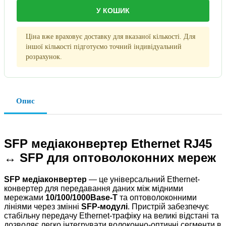
У КОШИК
Ціна вже враховує доставку для вказаної кількості. Для
іншої кількості підготуємо точний індивідуальний
розрахунок.
Опис
SFP медіаконвертер Ethernet RJ45
↔ SFP для оптоволоконних мереж
SFP медіаконвертер
— це універсальний Ethernet-
конвертер для передавання даних між мідними
мережами
10/100/1000Base-T
та оптоволоконними
лініями через змінні
SFP-модулі
. Пристрій забезпечує
стабільну передачу Ethernet-трафіку на великі відстані та
дозволяє легко інтегрувати волоконно-оптичні сегменти в