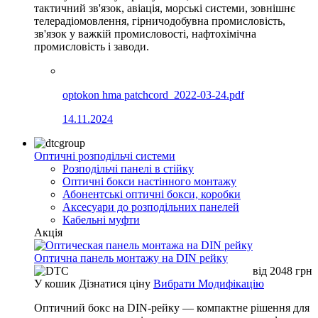
тактичний зв'язок, авіація, морські системи, зовнішнє
телерадіомовлення, гірничодобувна промисловість,
зв'язок у важкій промисловості, нафтохімічна
промисловість і заводи.
optokon hma patchcord_2022-03-24.pdf
14.11.2024
Оптичні розподільчі системи
Розподільчі панелі в стійку
Оптичні бокси настінного монтажу
Абонентські оптичні бокси, коробки
Аксесуари до розподільних панелей
Кабельні муфти
Акція
Оптична панель монтажу на DIN рейку
від
2048
грн
У кошик
Дізнатися ціну
Вибрати Модифікацію
Оптичний бокс на DIN-рейку — компактне рішення для