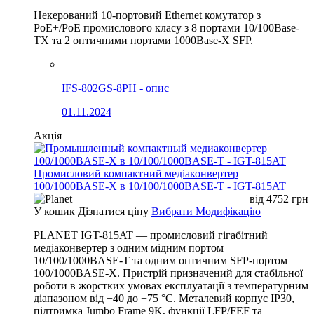
Некерований 10-портовий Ethernet комутатор з
PoE+/PoE промислового класу з 8 портами 10/100Base-
TX та 2 оптичними портами 1000Base-X SFP.
IFS-802GS-8PH - опис
01.11.2024
Акція
Промисловий компактний медіаконвертер
100/1000BASE-X в 10/100/1000BASE-T - IGT-815AT
від
4752
грн
У кошик
Дізнатися ціну
Вибрати Модифікацію
PLANET IGT-815AT — промисловий гігабітний
медіаконвертер з одним мідним портом
10/100/1000BASE-T та одним оптичним SFP-портом
100/1000BASE-X. Пристрій призначений для стабільної
роботи в жорстких умовах експлуатації з температурним
діапазоном від −40 до +75 °C. Металевий корпус IP30,
підтримка Jumbo Frame 9K, функції LFP/FEF та