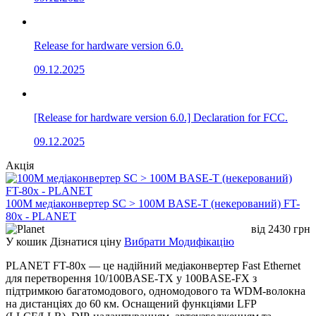
Release for hardware version 6.0.
09.12.2025
[Release for hardware version 6.0.] Declaration for FCC.
09.12.2025
Акція
100M медіаконвертер SC > 100M BASE-T (некерований) FT-
80x - PLANET
від
2430
грн
У кошик
Дізнатися ціну
Вибрати Модифікацію
PLANET FT-80x — це надійний медіаконвертер Fast Ethernet
для перетворення 10/100BASE-TX у 100BASE-FX з
підтримкою багатомодового, одномодового та WDM-волокна
на дистанціях до 60 км. Оснащений функціями LFP