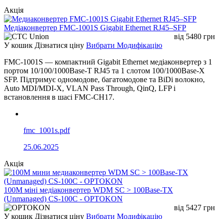
Акція
Тип кабелю
UTP Cat5/Cat5e/Cat6
Медіаконвертер FMC-1001S Gigabit Ethernet RJ45–SFP
Максимальна
100 м
від
5480
грн
дальність Ethernet
У кошик
Дізнатися ціну
Вибрати Модифікацію
Максимальна
До 120 км
дальність оптики
FMC-1001S — компактний Gigabit Ethernet медіаконвертер з 1
портом 10/100/1000Base-T RJ45 та 1 слотом 100/1000Base-X
Швидкість
SFP. Підтримує одномодове, багатомодове та BiDi волокно,
10/100/1000 Мбіт/с
передавання
Auto MDI/MDI-X, VLAN Pass Through, QinQ, LFP і
встановлення в шасі FMC-CH17.
Буфер пам’яті
2 МБ
Bandwidth
1.4 Гбіт/с
BER
< 1E-9
fmc_1001s.pdf
Підтримка Jumbo
25.06.2025
До 9K
Frame
Акція
Максимальний розмір
1600 байт для management
пакета
packet forwarding
100М міні медіаконвертер WDM SC > 100Base-TX
Споживана
≤ 4 Вт
(Unmanaged) CS-100C - OPTOKON
потужність
від
5427
грн
AC 100–240 В, 50/60 Гц → DC 5
У кошик
Дізнатися ціну
Вибрати Модифікацію
Живлення