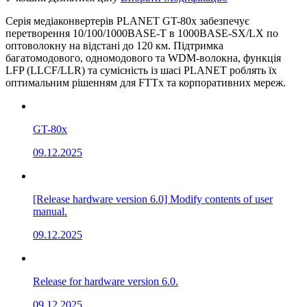
Побудова оптоволоконних Ethernet-мереж
Серія медіаконвертерів PLANET GT-80x забезпечує
Підключення віддалених об’єктів та будівель
перетворення 10/100/1000BASE-T в 1000BASE-SX/LX по
Мережі операторів зв’язку та дата-центрів
оптоволокну на відстані до 120 км. Підтримка
IP-відеоспостереження та системи безпеки
багатомодового, одномодового та WDM-волокна, функція
Промислові та транспортні мережі
LFP (LLCF/LLR) та сумісність із шасі PLANET роблять їх
FTTx та корпоративні мережі
оптимальним рішенням для FTTx та корпоративних мереж.
Передавання даних на великі відстані через
оптичне волокно
SFP медіаконвертер
— це просте, надійне та
GT-80x
масштабоване рішення для інтеграції мідних Ethernet-
09.12.2025
мереж із сучасною оптоволоконною інфраструктурою.
Завдяки підтримці змінних SFP-модулів пристрій легко
адаптується під різні типи мереж, швидкості та дальності
передавання даних.
[Release hardware version 6.0] Modify contents of user
manual.
09.12.2025
Release for hardware version 6.0.
09.12.2025