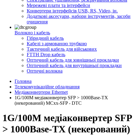
Мережеві плати та інтерфейси
Конвертери інтерфейсів USB, RS, Video, ін.
Додаткові аксесуари, набори інструментів, засоби
очищення
Волокно і кабель
Гібридний кабель
Кабелі з армованою трубкою
Тактичний кабель для військових
FTTH Drop кабель
Оптичний кабель для зовнішньої прокладки
Оптичний кабель для внутрішньої прокладки
Оптичні волокна
Головна
Телекомунікаційне обладнання
Медіаконвертери Ethernet
1G/100M медіаконвертер SFP > 1000Base-TX
(некерований) MCxx-SFP - DTC
1G/100M медіаконвертер SFP
> 1000Base-TX (некерований)