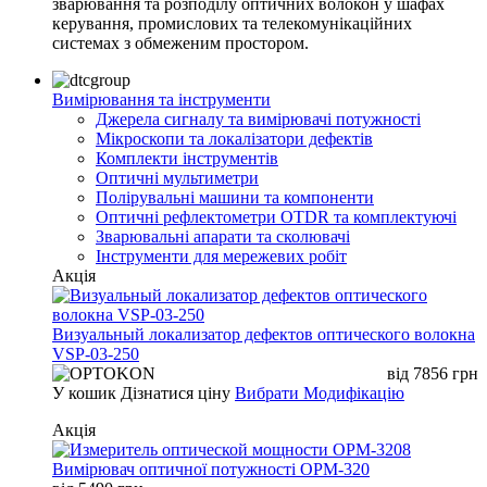
зварювання та розподілу оптичних волокон у шафах
керування, промислових та телекомунікаційних
системах з обмеженим простором.
Вимірювання та інструменти
Джерела сигналу та вимірювачі потужності
Мікроскопи та локалізатори дефектів
Комплекти інструментів
Оптичні мультиметри
Полірувальні машини та компоненти
Оптичні рефлектометри OTDR та комплектуючі
Зварювальні апарати та сколювачі
Інструменти для мережевих робіт
Акція
Визуальный локализатор дефектов оптического волокна
VSP-03-250
від
7856
грн
У кошик
Дізнатися ціну
Вибрати Модифікацію
Акція
Вимірювач оптичної потужності OPM-320