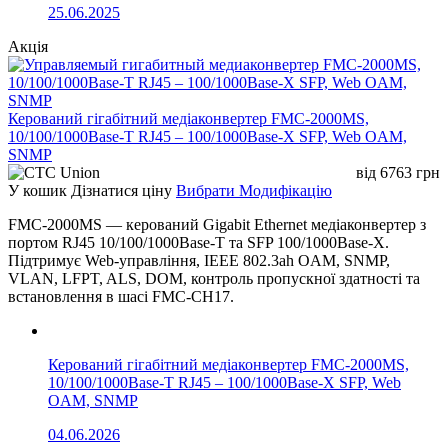
25.06.2025
LFP (Link
Передавання інформації про втрату лінку
Fault Pass
між мідним та оптичним портом для
Акція
Through)
швидкого виявлення аварій.
Store-and-
Перевірка пакета перед передаванням для
Forward
підвищення стабільності мережі.
Керований гігабітний медіаконвертер FMC-2000MS,
Modified
10/100/1000Base-T RJ45 – 100/1000Base-X SFP, Web OAM,
Мінімізація затримок передачі пакетів у
Cut-
SNMP
мережі.
Through
від
6763
грн
У кошик
Дізнатися ціну
Вибрати Модифікацію
Auto
Автоматичний вибір режиму пересилання
Change
залежно від типу трафіку.
FMC-2000MS — керований Gigabit Ethernet медіаконвертер з
Forward
портом RJ45 10/100/1000Base-T та SFP 100/1000Base-X.
TP Force
Підтримує Web-управління, IEEE 802.3ah OAM, SNMP,
Примусове налаштування швидкості та
Speed
VLAN, LFPT, ALS, DOM, контроль пропускної здатності та
duplex-режиму Ethernet-порту.
Mode
встановлення в шасі FMC-CH17.
Технічні характеристики
Керований гігабітний медіаконвертер FMC-2000MS,
10/100/1000Base-T RJ45 – 100/1000Base-X SFP, Web
Параметр
Значення
OAM, SNMP
Ethernet порт
1×RJ45 10/100/1000Base-T
04.06.2026
Оптичний порт
1×SFP слот