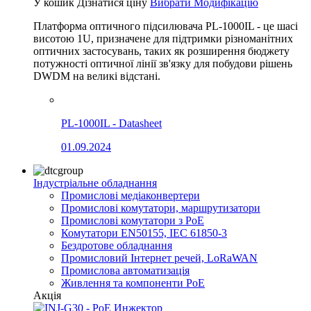
У кошик
Дізнатися ціну
Вибрати Модифікацію
Платформа оптичного підсилювача PL-1000IL - це шасі
висотою 1U, призначене для підтримки різноманітних
оптичних застосувань, таких як розширення бюджету
потужності оптичної лінії зв'язку для побудови рішень
DWDM на великі відстані.
PL-1000IL - Datasheet
01.09.2024
Індустріальне обладнання
Промислові медіаконвертери
Промислові комутатори, маршрутизатори
Промислові комутатори з PoE
Комутатори EN50155, IEC 61850-3
Бездротове обладнання
Промисловий Інтернет речей, LoRaWAN
Промислова автоматизація
Живлення та компоненти PoE
Акція