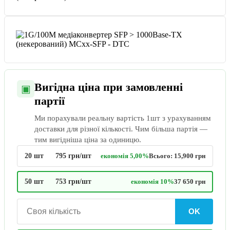
Вигідна ціна при замовленні
▣
партії
Ми порахували реальну вартість 1шт з урахуванням
доставки для різної кількості. Чим більша партія —
тим вигідніша ціна за одиницю.
20 шт
795 грн/шт
економія 5,00%
Всього: 15,900 грн
50 шт
753 грн/шт
економія 10%
37 650 грн
OK