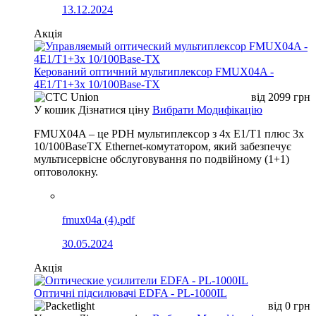
13.12.2024
Акція
Керований оптичний мультиплексор FMUX04A -
4E1/T1+3x 10/100Base-TX
від
2099
грн
У кошик
Дізнатися ціну
Вибрати Модифікацію
FMUX04A – це PDH мультиплексор з 4x E1/T1 плюс 3x
10/100BaseTX Ethernet-комутатором, який забезпечує
мультисервісне обслуговування по подвійному (1+1)
оптоволокну.
fmux04a (4).pdf
30.05.2024
Акція
Оптичні підсилювачі EDFA - PL-1000IL
від
0
грн