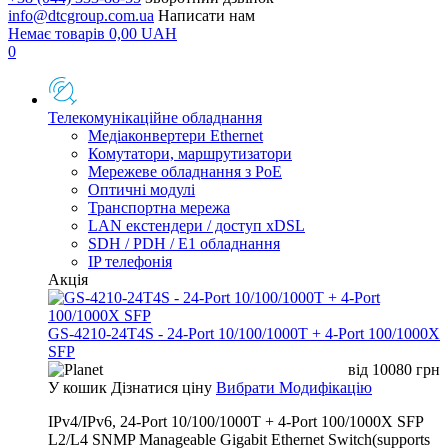
info@dtcgroup.com.ua
Написати нам
Немає товарів
0,00
UAH
0
Телекомунікаційне обладнання
Медіаконвертери Ethernet
Комутатори, маршрутизатори
Мережеве обладнання з PoE
Оптичні модулі
Транспортна мережа
LAN екстендери / доступ xDSL
SDH / PDH / E1 обладнання
IP телефонія
Акція
GS-4210-24T4S - 24-Port 10/100/1000T + 4-Port 100/1000X
SFP
від
10080
грн
У кошик
Дізнатися ціну
Вибрати Модифікацію
IPv4/IPv6, 24-Port 10/100/1000T + 4-Port 100/1000X SFP
L2/L4 SNMP Manageable Gigabit Ethernet Switch(supports