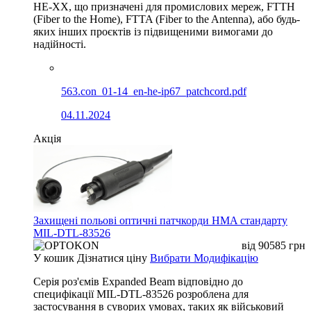
HE-XX, що призначені для промислових мереж, FTTH
(Fiber to the Home), FTTA (Fiber to the Antenna), або будь-
яких інших проєктів із підвищеними вимогами до
надійності.
563.con_01-14_en-he-ip67_patchcord.pdf
04.11.2024
Акція
Захищені польові оптичні патчкорди HMA стандарту
MIL-DTL-83526
від
90585
грн
У кошик
Дізнатися ціну
Вибрати Модифікацію
Серія роз'ємів Expanded Beam відповідно до
специфікації MIL-DTL-83526 розроблена для
застосування в суворих умовах, таких як військовий