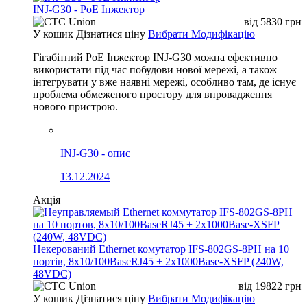
INJ-G30 - PoE Інжектор
від
5830
грн
У кошик
Дізнатися ціну
Вибрати Модифікацію
Гігабітний PoE Інжектор INJ-G30 можна ефективно
використати під час побудови нової мережі, а також
інтегрувати у вже наявні мережі, особливо там, де існує
проблема обмеженого простору для впровадження
нового пристрою.
INJ-G30 - опис
13.12.2024
Акція
Некерований Ethernet комутатор IFS-802GS-8PH на 10
портів, 8x10/100BaseRJ45 + 2x1000Base-XSFP (240W,
48VDC)
від
19822
грн
У кошик
Дізнатися ціну
Вибрати Модифікацію