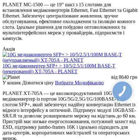
PLANET MC-1500 — це 19” шасі з 15 слотами для
встановлення медіаконвертерів Ethernet, Fast Ethernet та Gigabit
Ethernet. Забезпечує централізоване живлення, зручне
обслуговування, ефективне охолодження та ізоляцію кожного
слота. Ідеальне рішення для побудови оптоволоконних та
мультиінтерфейсних мереж у провайдерів, підприємств і
кампусів.
Акція
10G медіаконвертер SFP+ > 10/5/2.5/1/100M BASE-T
(некерований) XT-705A - PLANET
від
8640
грн
У кошик
Дізнатися ціну
Вибрати Модифікацію
PLANET XT-705A — це високопродуктивний 10G
медіаконвертер із портом 10G/5G/2.5G/1G/100BASE-T та
слотом SFP+, який забезпечує надійну конвертацію Ethernet із
мідного інтерфейсу в оптичний. Підтримує модулі 10GBASE-
SR/LR та дозволяє розширювати мережу на відстань до 60 км.
Пристрій має низьке енергоспоживання, потужний захист від
ESD, підтримку jumbo-frames 16K і ідеально підходить для
дата-центрів, корпоративних магістралей та операторських
мереж.