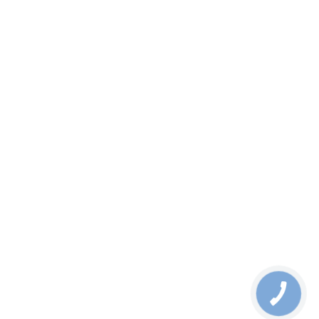
КАТАЛОГ
Телекомунікаційне обладнання
Індустріальне обладнання
Волоконно-оптичні компоненти
Оптичні розподільчі системи
Вимірювання та інструменти
Устаткування Military
Інше обладнання
Волокно і кабель
КЛІЄНТАМ
Рішення
Новини
Як замовити
Гарантія
Контакти
Про компанію