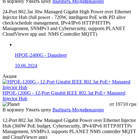
В корзину
Узнать цену
Выбрать Модификацию
24-Port 802.3at 30w Managed Gigabit High Power over Ethernet
Injector Hub (full power - 720W, intelligent PoE with PD alive
check/schedule management, IPv4/IPv6 HTTP/HTTPs
Management, SNMPv3 and Cybersecurity, supports PLANET
CloudViewer app and NMS Controller MQTT)
HPOE-2400G - Datasheet
10.06.2024
Акция
HPOE-1200G - 12-Port Gigabit IEEE 802.3at PoE+ Managed
Injector Hub
от
19710
грн
В корзину
Узнать цену
Выбрать Модификацию
12-Port 802.3at 30w Managed Gigabit Power over Ethernet Injector
Hub (360W PoE budget, Cybersecurity, IPv4/IPv6 HTTP/HTTPs
Management, SNMPv3, supports PLANET NMS controller MQTT
and CloudViewer app)