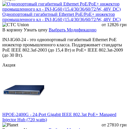
FAQ — Часто задаваемые вопросы
Однопортовый гигабитный Ethernet PoE/PoE+ инжектор
промышленного кл - INJ-IG60 (15.4/30/36/60/72/W, 48V DC)
Можно ли использовать с PoE-инжектором?
от
12826
грн
Да, устройства полностью совместимы с PoE-
В корзину
Узнать цену
Выбрать Модификацию
инжекторами и коммутаторами IEEE 802.3af/at/bt.
INJ-IG60-24 - это однопортовый гигабитный Ethernet PoE
Поддерживается ли гигабитная скорость?
инжектор промышленного класса. Поддерживает стандарты
Да, обе модели работают на скорости до 1000 Мбит/с.
PoE IEEE 802.3af-2003 (до 15,4 Вт) и PoE+ IEEE 802.3at-2009
(до 30 Вт).
Для чего нужен PoE-сплиттер?
Для подключения устройств без PoE к PoE-сети с
Акция
одновременной передачей данных и питания.
HPOE-2400G - 24-Port Gigabit IEEE 802.3at PoE+ Managed
Injector Hub (720 watts)
от
27810
грн