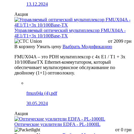
13.12.2024
Акция
Управляемый оптический мультиплексор FMUX04A -
4E1/T1+3x 10/100Base-TX
от
2099
грн
В корзину
Узнать цену
Выбрать Модификацию
FMUX04A – это PDH мультиплексор с 4x E1 / T1 + 3x
10/100BaseTX Ethernet-коммутатором, который
обеспечивает мультисервисное обслуживание по
двойному (1+1) оптоволокну.
fmux04a (4).pdf
30.05.2024
Акция
Оптические усилители EDFA - PL-1000IL
от
0
грн