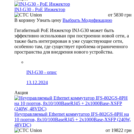
INJ-G30 - PoE Инжектор
от
5830
грн
В корзину
Узнать цену
Выбрать Модификацию
Гигабитный PoE Инжектор INJ-G30 может быть
эффективно использован при построении новой сети, а
также быть интегрирован в уже существующие сети,
особенно там, где существует проблема ограниченного
пространства для внедрения нового устройства.
INJ-G30 - опис
13.12.2024
Акция
Неуправляемый Ethernet коммутатор IFS-802GS-8PH на
10 портов, 8x10/100BaseRJ45 + 2x1000Base-XSFP (240W,
48VDC)
от
19822
грн