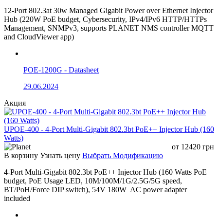
12-Port 802.3at 30w Managed Gigabit Power over Ethernet Injector
Hub (220W PoE budget, Cybersecurity, IPv4/IPv6 HTTP/HTTPs
Management, SNMPv3, supports PLANET NMS controller MQTT
and CloudViewer app)
POE-1200G - Datasheet
29.06.2024
Акция
UPOE-400 - 4-Port Multi-Gigabit 802.3bt PoE++ Injector Hub (160
Watts)
от
12420
грн
В корзину
Узнать цену
Выбрать Модификацию
4-Port Multi-Gigabit 802.3bt PoE++ Injector Hub (160 Watts PoE
budget, PoE Usage LED, 10M/100M/1G/2.5G/5G speed,
BT/PoH/Force DIP switch), 54V 180W AC power adapter
included