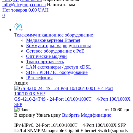
info@dtcgroup.com.ua
Написать нам
Нет товаров
0,00
UAH
0
Телекоммуникационное оборудование
Медиаконвертеры Ethernet
Коммутаторы, маршрутизаторы
Сетевое оборудование с PoE
Оптические модули
Транспортная сеть
LAN екстендеры / доступ xDSL
SDH / PDH / E1 оборудование
IP телефония
Акция
GS-4210-24T4S - 24-Port 10/100/1000T + 4-Port 100/1000X
SFP
от
10080
грн
В корзину
Узнать цену
Выбрать Модификацию
IPv4/IPv6, 24-Port 10/100/1000T + 4-Port 100/1000X SFP
L2/L4 SNMP Manageable Gigabit Ethernet Switch(supports