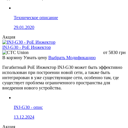
Технические характеристики
(PS1260G)
Техническое описание
29.01.2020
Модель
PS1260G
Акция
Входное напряжение
44–57 В DC
PoE
INJ-G30 - PoE Инжектор
от
5830
грн
Выходное
12 В DC
В корзину
Узнать цену
Выбрать Модификацию
напряжение
Гигабитный PoE Инжектор INJ-G30 может быть эффективно
Выходной ток
5 А
использован при построении новой сети, а также быть
интегрирован в уже существующие сети, особенно там, где
Мощность
60 Вт
существует проблема ограниченного пространства для
Mode A / Mode B (1/2+,3/6−;
внедрения нового устройства.
Распиновка
4/5+,7/8−)
1× RJ45 (вход), 1× RJ45 (выход),
Интерфейсы
1× DC
INJ-G30 - опис
Габариты
82 × 60 × 30 мм
13.12.2024
Вес
≈ 0,5 кг
Акция