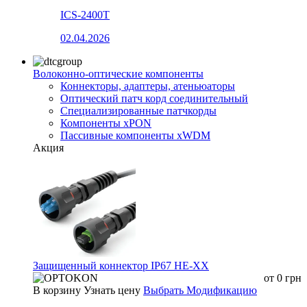
ICS-2400T
02.04.2026
Волоконно-оптические компоненты
Коннекторы, адаптеры, атеньюаторы
Оптический патч корд соединительный
Специализированные патчкорды
Компоненты xPON
Пассивные компоненты xWDM
Акция
Защищенный коннектор IP67 HE-XX
от
0
грн
В корзину
Узнать цену
Выбрать Модификацию