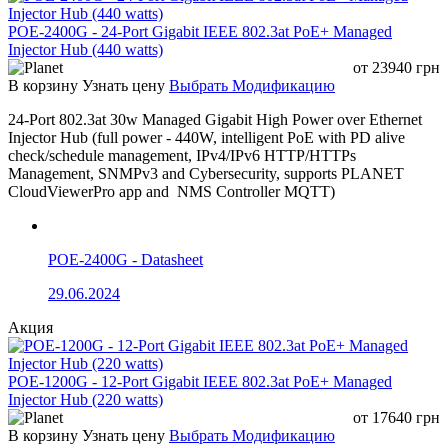
POE-2400G - 24-Port Gigabit IEEE 802.3at PoE+ Managed
Injector Hub (440 watts)
от
23940
грн
В корзину
Узнать цену
Выбрать Модификацию
24-Port 802.3at 30w Managed Gigabit High Power over Ethernet
Injector Hub (full power - 440W, intelligent PoE with PD alive
check/schedule management, IPv4/IPv6 HTTP/HTTPs
Management, SNMPv3 and Cybersecurity, supports PLANET
CloudViewerPro app and NMS Controller MQTT)
POE-2400G - Datasheet
29.06.2024
Акция
POE-1200G - 12-Port Gigabit IEEE 802.3at PoE+ Managed
Injector Hub (220 watts)
от
17640
грн
В корзину
Узнать цену
Выбрать Модификацию