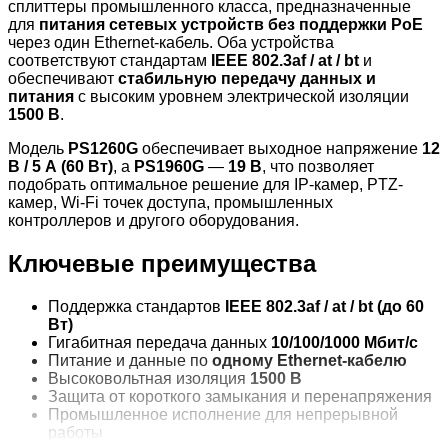
сплиттеры промышленного класса, предназначенные
для
питания сетевых устройств без поддержки PoE
через один Ethernet-кабель. Оба устройства
соответствуют стандартам
IEEE 802.3af / at / bt
и
обеспечивают
стабильную передачу данных и
питания
с высоким уровнем электрической изоляции
1500 В
.
Модель
PS1260G
обеспечивает выходное напряжение
12
В / 5 А (60 Вт)
, а
PS1960G
—
19 В
, что позволяет
подобрать оптимальное решение для IP-камер, PTZ-
камер, Wi-Fi точек доступа, промышленных
контроллеров и другого оборудования.
Ключевые преимущества
Поддержка стандартов
IEEE 802.3af / at / bt (до 60
Вт)
Гигабитная передача данных
10/100/1000 Мбит/с
Питание и данные по
одному Ethernet-кабелю
Высоковольтная изоляция
1500 В
Защита от короткого замыкания и перенапряжения
Промышленное исполнение для непрерывной
работы