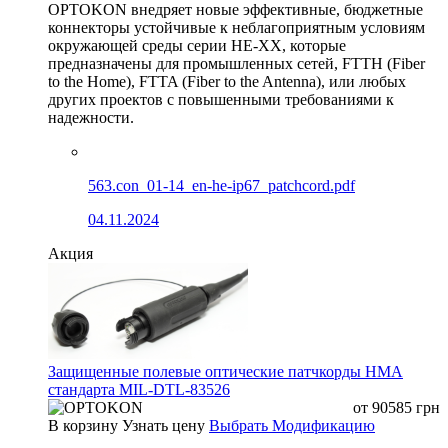
OPTOKON внедряет новые эффективные, бюджетные
коннекторы устойчивые к неблагоприятным условиям
окружающей среды серии HE-XX, которые
предназначены для промышленных сетей, FTTH (Fiber
to the Home), FTTA (Fiber to the Antenna), или любых
других проектов с повышенными требованиями к
надежности.
563.con_01-14_en-he-ip67_patchcord.pdf
04.11.2024
Акция
Защищенные полевые оптические патчкорды HMA
стандарта MIL-DTL-83526
от
90585
грн
В корзину
Узнать цену
Выбрать Модификацию