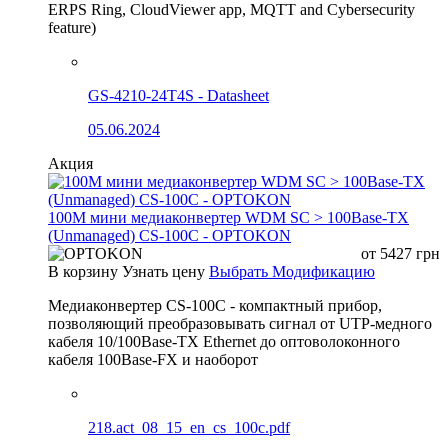
ERPS Ring, CloudViewer app, MQTT and Cybersecurity
feature)
GS-4210-24T4S - Datasheet
05.06.2024
Акция
100М мини медиаконвертер WDM SC > 100Base-TX
(Unmanaged) CS-100C - OPTOKON
от
5427
грн
В корзину
Узнать цену
Выбрать Модификацию
Медиаконвертер CS-100C - компактный прибор,
позволяющий преобразовывать сигнал от UTP-медного
кабеля 10/100Base-TX Ethernet до оптоволоконного
кабеля 100Base-FX и наоборот
218.act_08_15_en_cs_100c.pdf