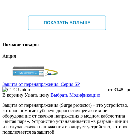
Области применения
IP и PTZ видеокамеры
ПОКАЗАТЬ БОЛЬШЕ
Wi-Fi / WLAN точки доступа
Системы видеонаблюдения
Промышленные и специальные сети
IoT и сетевые контроллеры
Похожие товары
Сравнение моделей
Акция
Параметр
PS1260G
PS1960G
Выходное напряжение
12 В DC
19 В DC
Защита от перенапряжения. Серия SP
от
3148
грн
Выходной ток
5 А
до 3 А
В корзину
Узнать цену
Выбрать Модификацию
Максимальная мощность
60 Вт
до 60 Вт
Защита от перенапряжения (Surge protector) – это устройство,
Стандарт PoE
IEEE 802.3af / at / bt
которое помогает уберечь дорогостоящее активное
оборудование от скачков напряжения в медном кабеле типа
Скорость передачи данных
10/100/1000 Мбит/с
«витая пара». Устройство устанавливается «в разрыв» линии
и в случае скачка напряжения изолирует устройство, которое
Изоляция
1500 В
подключается за защитой.