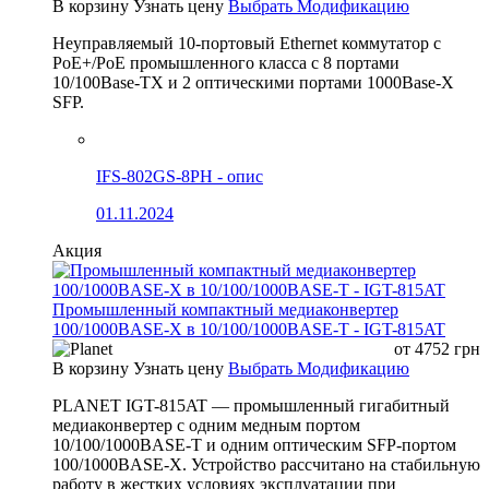
В корзину
Узнать цену
Выбрать Модификацию
Неуправляемый 10-портовый Ethernet коммутатор с
PoE+/PoE промышленного класса с 8 портами
10/100Base-TX и 2 оптическими портами 1000Base-X
SFP.
IFS-802GS-8PH - опис
01.11.2024
Акция
Промышленный компактный медиаконвертер
100/1000BASE-X в 10/100/1000BASE-T - IGT-815AT
от
4752
грн
В корзину
Узнать цену
Выбрать Модификацию
PLANET IGT-815AT — промышленный гигабитный
медиаконвертер с одним медным портом
10/100/1000BASE-T и одним оптическим SFP-портом
100/1000BASE-X. Устройство рассчитано на стабильную
работу в жестких условиях эксплуатации при