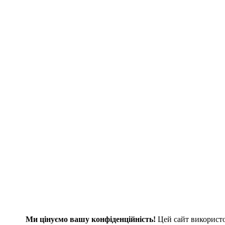
Натискаючи кнопку, ви погоджуєтеся з
Політикою
конфіденційності
та обробкою персональних даних
Надіслати
Хочете дізнатися ціну на товар?
Коннектор ST/PC multimode 3,0 мм
Натискаючи кнопку, ви погоджуєтеся з
Політикою
конфіденційності
та обробкою персональних даних
Дізнатися ціну
Повідомити про наявність
Коннектор ST/PC multimode 3,0 мм
Ми цінуємо вашу конфіденційність!
Цей сайт використ