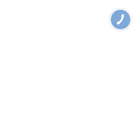
Рішення
Новини
Як замовити
Гарантія
Контакти
Про компанію
Публічна оферта
КОНТАКТИ
+38 (044) 333-88-55
info@dtcgroup.com.ua
Телеграм-Бот
© 2026 ТОВ «ДТЦ ГРУП». Всі права захищені
Політика конфіденційності
Картка сайту
Задайте своє питання