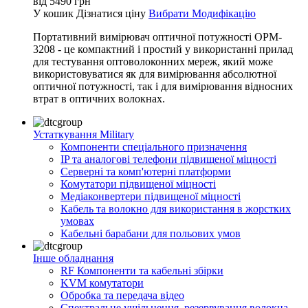
від
5490
грн
У кошик
Дізнатися ціну
Вибрати Модифікацію
Портативний вимірювач оптичної потужності OPM-
3208 - це компактний і простий у використанні прилад
для тестування оптоволоконних мереж, який може
використовуватися як для вимірювання абсолютної
оптичної потужності, так і для вимірювання відносних
втрат в оптичних волокнах.
Устаткування Military
Компоненти спеціального призначення
IP та аналогові телефони підвищеної міцності
Серверні та комп'ютерні платформи
Комутатори підвищеної міцності
Медіаконвертери підвищеної міцності
Кабель та волокно для використання в жорстких
умовах
Кабельні барабани для польових умов
Інше обладнання
RF Компоненти та кабельні збірки
KVM комутатори
Обробка та передача відео
Спектральне ущільнення, резервування волокна