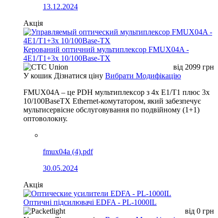
13.12.2024
Акція
Керований оптичний мультиплексор FMUX04A -
4E1/T1+3x 10/100Base-TX
від
2099
грн
У кошик
Дізнатися ціну
Вибрати Модифікацію
FMUX04A – це PDH мультиплексор з 4x E1/T1 плюс 3x
10/100BaseTX Ethernet-комутатором, який забезпечує
мультисервісне обслуговування по подвійному (1+1)
оптоволокну.
fmux04a (4).pdf
30.05.2024
Акція
Оптичні підсилювачі EDFA - PL-1000IL
від
0
грн