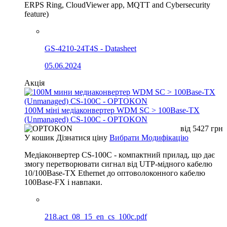
ERPS Ring, CloudViewer app, MQTT and Cybersecurity
feature)
GS-4210-24T4S - Datasheet
05.06.2024
Акція
100М міні медіаконвертер WDM SC > 100Base-TX
(Unmanaged) CS-100C - OPTOKON
від
5427
грн
У кошик
Дізнатися ціну
Вибрати Модифікацію
Медіаконвертер CS-100C - компактний прилад, що дає
змогу перетворювати сигнал від UTP-мідного кабелю
10/100Base-TX Ethernet до оптоволоконного кабелю
100Base-FX і навпаки.
218.act_08_15_en_cs_100c.pdf