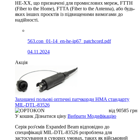
HE-XX, що призначені для промислових мереж, FTTH
(Fiber to the Home), FTTA (Fiber to the Antenna), або будь-
яких інших проєктів із підвищеними вимогами до
надійності.
563.con_01-14_en-he-ip67_patchcord.pdf
04.11.2024
Акція
Захищені польові оптичні патчкорди HMA стандарту
MIL-DTL-83526
від
90585
грн
У кошик
Дізнатися ціну
Вибрати Модифікацію
Серія роз'ємів Expanded Beam відповідно до
специфікації MIL-DTL-83526 розроблена для
застосування в суворих умовах, таких як військовий