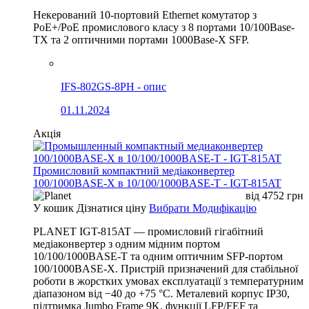
Некерований 10-портовий Ethernet комутатор з
PoE+/PoE промислового класу з 8 портами 10/100Base-
TX та 2 оптичними портами 1000Base-X SFP.
IFS-802GS-8PH - опис
01.11.2024
Акція
Промисловий компактний медіаконвертер
100/1000BASE-X в 10/100/1000BASE-T - IGT-815AT
від
4752
грн
У кошик
Дізнатися ціну
Вибрати Модифікацію
PLANET IGT-815AT — промисловий гігабітний
медіаконвертер з одним мідним портом
10/100/1000BASE-T та одним оптичним SFP-портом
100/1000BASE-X. Пристрій призначений для стабільної
роботи в жорстких умовах експлуатації з температурним
діапазоном від −40 до +75 °C. Металевий корпус IP30,
підтримка Jumbo Frame 9K, функції LFP/FEF та