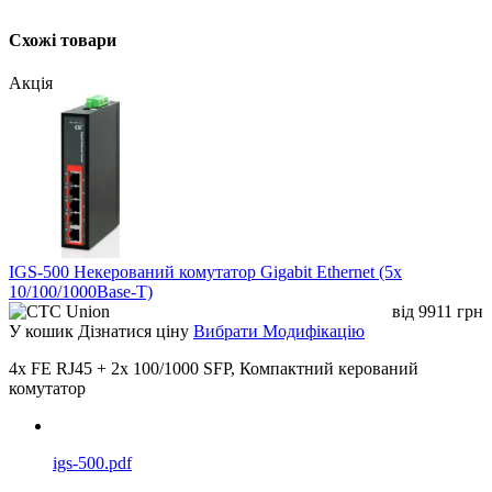
синхронізації часу для роботи в режимах
«Звичайний кордон», «Однорангова прозора
Схожі товари
синхронізація», «Від кінця до кінця прозора
синхронізація».
годинник, прозорий годинник від кінця до кінця,
Акція
ведучий і ведений режими для кожного порту
Підтримка керування EMS
IGS-500 Некерований комутатор Gigabit Ethernet (5x
10/100/1000Base-T)
від
9911
грн
У кошик
Дізнатися ціну
Вибрати Модифікацію
4x FE RJ45 + 2x 100/1000 SFP, Компактний керований
комутатор
igs-500.pdf