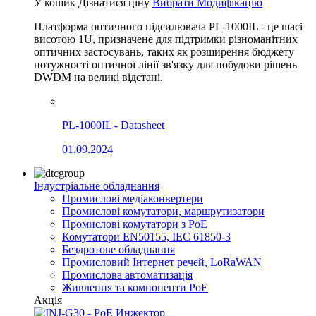
У кошик
Дізнатися ціну
Вибрати Модифікацію
Платформа оптичного підсилювача PL-1000IL - це шасі
висотою 1U, призначене для підтримки різноманітних
оптичних застосувань, таких як розширення бюджету
потужності оптичної лінії зв'язку для побудови рішень
DWDM на великі відстані.
PL-1000IL - Datasheet
01.09.2024
Індустріальне обладнання
Промислові медіаконвертери
Промислові комутатори, маршрутизатори
Промислові комутатори з PoE
Комутатори EN50155, IEC 61850-3
Бездротове обладнання
Промисловий Інтернет речей, LoRaWAN
Промислова автоматизація
Живлення та компоненти PoE
Акція