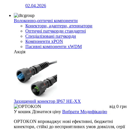
02.04.2026
Волоконно-оптичні компоненти
Конектори, адаптери, атенюатори
Оптичні патчкорди стандартні
Спеціалізовані патчкорди
Компоненти xPON
Пасивні компоненти xWDM
Акція
Захищений конектор IP67 HE-XX
від
0
грн
У кошик
Дізнатися ціну
Вибрати Модифікацію
OPTOKON впроваджує нові ефективні, бюджетні
конектори, стійкі до несприятливих умов довкілля, серії