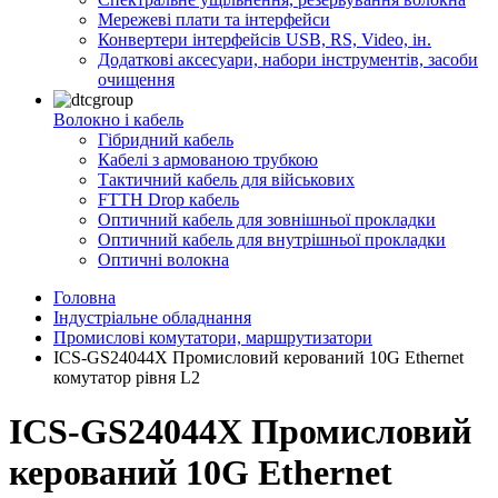
Мережеві плати та інтерфейси
Конвертери інтерфейсів USB, RS, Video, ін.
Додаткові аксесуари, набори інструментів, засоби
очищення
Волокно і кабель
Гібридний кабель
Кабелі з армованою трубкою
Тактичний кабель для військових
FTTH Drop кабель
Оптичний кабель для зовнішньої прокладки
Оптичний кабель для внутрішньої прокладки
Оптичні волокна
Головна
Індустріальне обладнання
Промислові комутатори, маршрутизатори
ICS-GS24044X Промисловий керований 10G Ethernet
комутатор рівня L2
ICS-GS24044X Промисловий
керований 10G Ethernet