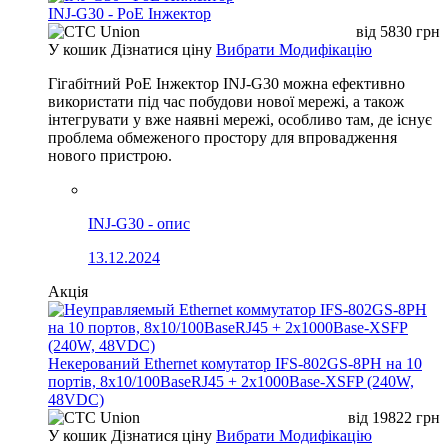
INJ-G30 - PoE Інжектор
від
5830
грн
У кошик
Дізнатися ціну
Вибрати Модифікацію
Гігабітний PoE Інжектор INJ-G30 можна ефективно
використати під час побудови нової мережі, а також
інтегрувати у вже наявні мережі, особливо там, де існує
проблема обмеженого простору для впровадження
нового пристрою.
INJ-G30 - опис
13.12.2024
Акція
Некерований Ethernet комутатор IFS-802GS-8PH на 10
портів, 8x10/100BaseRJ45 + 2x1000Base-XSFP (240W,
48VDC)
від
19822
грн
У кошик
Дізнатися ціну
Вибрати Модифікацію