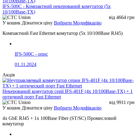
IFS-500C - Компактний некерований комутатор (5x
10/100Base-TX)
від
4664
грн
У кошик
Дізнатися ціну
Вибрати Модифікацію
Компактний Fast Ethernet комутатор (5x 10/100Base RJ45)
IFS-500C - опис
01.11.2024
Акція
Некерований комутатор серії IFS-401F (4x 10/100Base-TX) + 1
оптичний порт Fast Ethernet
від
9911
грн
У кошик
Дізнатися ціну
Вибрати Модифікацію
4x GbE RJ45 + 1x 100Base Fiber (ST/SC) Промисловий
комутатор