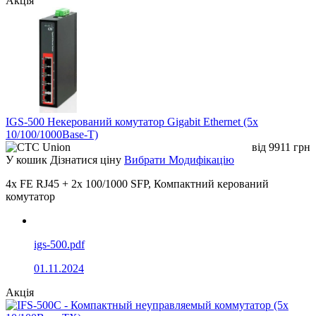
Акція
IGS-500 Некерований комутатор Gigabit Ethernet (5x
10/100/1000Base-T)
від
9911
грн
У кошик
Дізнатися ціну
Вибрати Модифікацію
4x FE RJ45 + 2x 100/1000 SFP, Компактний керований
комутатор
igs-500.pdf
01.11.2024
Акція