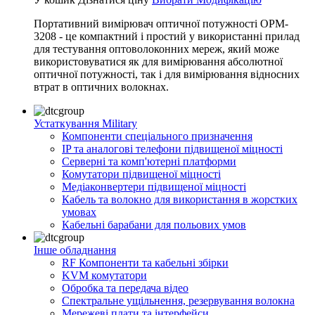
Портативний вимірювач оптичної потужності OPM-
3208 - це компактний і простий у використанні прилад
для тестування оптоволоконних мереж, який може
використовуватися як для вимірювання абсолютної
оптичної потужності, так і для вимірювання відносних
втрат в оптичних волокнах.
Устаткування Military
Компоненти спеціального призначення
IP та аналогові телефони підвищеної міцності
Серверні та комп'ютерні платформи
Комутатори підвищеної міцності
Медіаконвертери підвищеної міцності
Кабель та волокно для використання в жорстких
умовах
Кабельні барабани для польових умов
Інше обладнання
RF Компоненти та кабельні збірки
KVM комутатори
Обробка та передача відео
Спектральне ущільнення, резервування волокна
Мережеві плати та інтерфейси