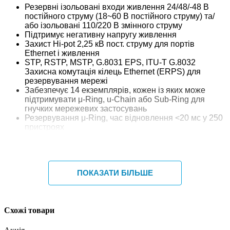
Резервні ізольовані входи живлення 24/48/-48 В
постійного струму (18~60 В постійного струму) та/
або ізольовані 110/220 В змінного струму
Підтримує негативну напругу живлення
Захист Hi-pot 2,25 кВ пост. струму для портів
Ethernet і живлення
STP, RSTP, MSTP, G.8031 EPS, ITU-T G.8032
Захисна комутація кілець Ethernet (ERPS) для
резервування мережі
Забезпечує 14 екземплярів, кожен із яких може
підтримувати μ-Ring, u-Chain або Sub-Ring для
гнучких мережевих застосувань
Резервування μ-Ring, час відновлення <20 мс у 250
пристроях
Підтримує IEEE 1588 PTP V2 для точної
синхронізації часу, що працює в режимах Ordinary-
Boundary, Peer to Peer Transparent Clock, End to End
Transparent Clock, Master, Slave для кожного порту
ПОКАЗАТИ БІЛЬШЕ
Підтримує керування EMS
Схожі товари