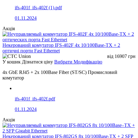
ifs-401f_ifs-402f (1).pdf
01.11.2024
Акція
Некерований комутатор IFS-402F 4x 10/100Base-TX + 2
оптичні порти Fast Ethernet
від
16907
грн
У кошик
Дізнатися ціну
Вибрати Модифікацію
4x GbE RJ45 + 2x 100Base Fiber (ST/SC) Промисловий
комутатор
ifs-401f_ifs-402f.pdf
01.11.2024
Акція
Некерований комутатор IFS-802GS 8x 10/100Base-TX + 2 SFP