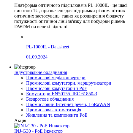
Платформа оптичного підсилювача PL-1000IL - це шасі
висотою 1U, призначене для підтримки різноманітних
оптичних застосувань, таких як розширення бюджету
потужності оптичної лінії зв'язку для побудови рішень
DWDM на великі відстані.
PL-1000IL - Datasheet
01.09.2024
Індустріальне обладнання
Промислові медіаконвертери
Промислові комутатори, маршрутизатори
Промислові комутатори з PoE
Комутатори EN50155, IEC 61850-3
Бездротове обладнання
Промисловий Інтернет речей, LoRaWAN
Промислова автоматизація
Живлення та компоненти PoE
Акція
INJ-G30 - PoE Інжектор