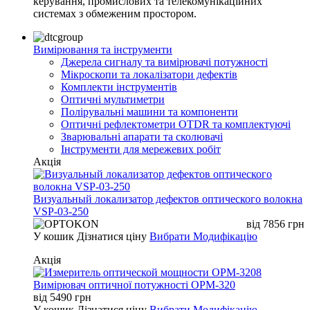
керування, промислових та телекомунікаційних
системах з обмеженим простором.
Вимірювання та інструменти
Джерела сигналу та вимірювачі потужності
Мікроскопи та локалізатори дефектів
Комплекти інструментів
Оптичні мультиметри
Полірувальні машини та компоненти
Оптичні рефлектометри OTDR та комплектуючі
Зварювальні апарати та сколювачі
Інструменти для мережевих робіт
Акція
Визуальный локализатор дефектов оптического волокна
VSP-03-250
від
7856
грн
У кошик
Дізнатися ціну
Вибрати Модифікацію
Акція
Вимірювач оптичної потужності OPM-320
від
5490
грн
У кошик
Дізнатися ціну
Вибрати Модифікацію