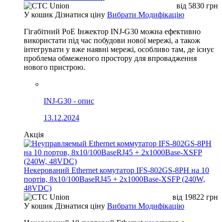
від
5830
грн
У кошик
Дізнатися ціну
Вибрати Модифікацію
Гігабітний PoE Інжектор INJ-G30 можна ефективно
використати під час побудови нової мережі, а також
інтегрувати у вже наявні мережі, особливо там, де існує
проблема обмеженого простору для впровадження
нового пристрою.
INJ-G30 - опис
13.12.2024
Акція
Некерований Ethernet комутатор IFS-802GS-8PH на 10
портів, 8x10/100BaseRJ45 + 2x1000Base-XSFP (240W,
48VDC)
від
19822
грн
У кошик
Дізнатися ціну
Вибрати Модифікацію