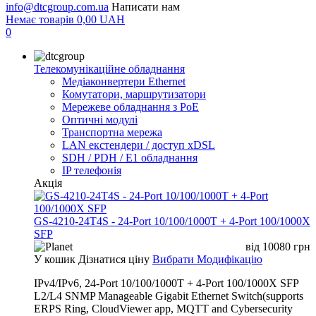
info@dtcgroup.com.ua
Написати нам
Немає товарів
0,00
UAH
0
Телекомунікаційне обладнання
Медіаконвертери Ethernet
Комутатори, маршрутизатори
Мережеве обладнання з PoE
Оптичні модулі
Транспортна мережа
LAN екстендери / доступ xDSL
SDH / PDH / E1 обладнання
IP телефонія
Акція
GS-4210-24T4S - 24-Port 10/100/1000T + 4-Port 100/1000X
SFP
від
10080
грн
У кошик
Дізнатися ціну
Вибрати Модифікацію
IPv4/IPv6, 24-Port 10/100/1000T + 4-Port 100/1000X SFP
L2/L4 SNMP Manageable Gigabit Ethernet Switch(supports
ERPS Ring, CloudViewer app, MQTT and Cybersecurity