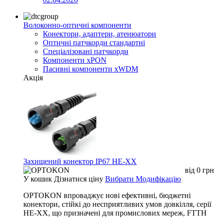
Волоконно-оптичні компоненти
Конектори, адаптери, атенюатори
Оптичні патчкорди стандартні
Спеціалізовані патчкорди
Компоненти xPON
Пасивні компоненти xWDM
Акція
Захищений конектор IP67 HE-XX
від
0
грн
У кошик
Дізнатися ціну
Вибрати Модифікацію
OPTOKON впроваджує нові ефективні, бюджетні
конектори, стійкі до несприятливих умов довкілля, серії
HE-XX, що призначені для промислових мереж, FTTH