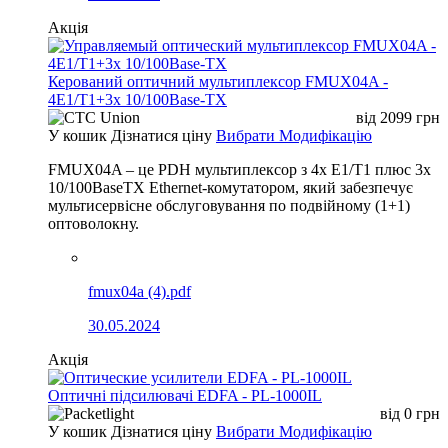
Акція
Керований оптичний мультиплексор FMUX04A -
4E1/T1+3x 10/100Base-TX
від
2099
грн
У кошик
Дізнатися ціну
Вибрати Модифікацію
FMUX04A – це PDH мультиплексор з 4x E1/T1 плюс 3x
10/100BaseTX Ethernet-комутатором, який забезпечує
мультисервісне обслуговування по подвійному (1+1)
оптоволокну.
fmux04a (4).pdf
30.05.2024
Акція
Оптичні підсилювачі EDFA - PL-1000IL
від
0
грн
У кошик
Дізнатися ціну
Вибрати Модифікацію