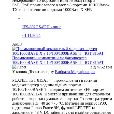
Некерований 10-портовий Ethernet комутатор з
PoE+/PoE промислового класу з 8 портами 10/100Base-
TX та 2 оптичними портами 1000Base-X SFP.
IFS-802GS-8PH - опис
01.11.2024
Акція
Промисловий компактний медіаконвертер
100/1000BASE-X в 10/100/1000BASE-T - IGT-815AT
від
4752
грн
У кошик
Дізнатися ціну
Вибрати Модифікацію
PLANET IGT-815AT — промисловий гігабітний
медіаконвертер з одним мідним портом
10/100/1000BASE-T та одним оптичним SFP-портом
100/1000BASE-X. Пристрій призначений для стабільної
роботи в жорстких умовах експлуатації з температурним
діапазоном від −40 до +75 °C. Металевий корпус IP30,
підтримка Jumbo Frame 9K, функції LFP/FEF та
живлення 9–48 V DC забезпечують надійне розширення