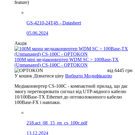
feature)
GS-4210-24T4S - Datasheet
05.06.2024
Акція
100М міні медіаконвертер WDM SC > 100Base-TX
(Unmanaged) CS-100C - OPTOKON
від
6445
грн
У кошик
Дізнатися ціну
Вибрати Модифікацію
Медіаконвертер CS-100C - компактний прилад, що дає
змогу перетворювати сигнал від UTP-мідного кабелю
10/100Base-TX Ethernet до оптоволоконного кабелю
100Base-FX і навпаки.
218.act_08_15_en_cs_100c.pdf
13.12.2024