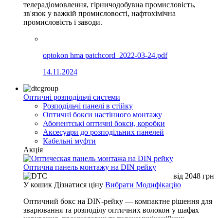
телерадіомовлення, гірничодобувна промисловість,
зв'язок у важкій промисловості, нафтохімічна
промисловість і заводи.
optokon hma patchcord_2022-03-24.pdf
14.11.2024
Оптичні розподільчі системи
Розподільчі панелі в стійку
Оптичні бокси настінного монтажу
Абонентські оптичні бокси, коробки
Аксесуари до розподільних панелей
Кабельні муфти
Акція
Оптична панель монтажу на DIN рейку
від
2048
грн
У кошик
Дізнатися ціну
Вибрати Модифікацію
Оптичний бокс на DIN-рейку — компактне рішення для
зварювання та розподілу оптичних волокон у шафах