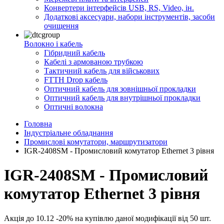
Конвертери інтерфейсів USB, RS, Video, ін.
Додаткові аксесуари, набори інструментів, засоби
очищення
Волокно і кабель
Гібридний кабель
Кабелі з армованою трубкою
Тактичний кабель для військових
FTTH Drop кабель
Оптичний кабель для зовнішньої прокладки
Оптичний кабель для внутрішньої прокладки
Оптичні волокна
Головна
Індустріальне обладнання
Промислові комутатори, маршрутизатори
IGR-2408SM - Промисловий комутатор Ethernet 3 рівня
IGR-2408SM - Промисловий
комутатор Ethernet 3 рівня
Акція до
10.12
-
20
% на купівлю даної модифікації від
50
шт.