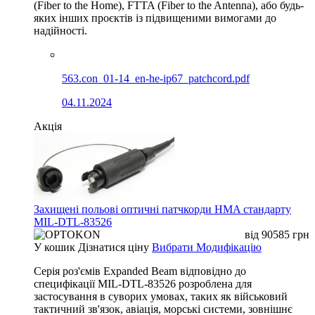
(Fiber to the Home), FTTA (Fiber to the Antenna), або будь-
яких інших проєктів із підвищеними вимогами до
надійності.
563.con_01-14_en-he-ip67_patchcord.pdf
04.11.2024
Акція
Захищені польові оптичні патчкорди HMA стандарту
MIL-DTL-83526
від
90585
грн
У кошик
Дізнатися ціну
Вибрати Модифікацію
Серія роз'ємів Expanded Beam відповідно до
специфікації MIL-DTL-83526 розроблена для
застосування в суворих умовах, таких як військовий
тактичний зв'язок, авіація, морські системи, зовнішнє