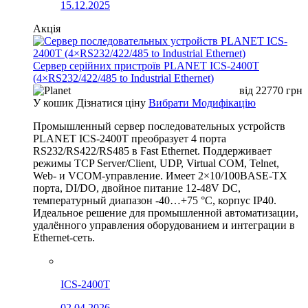
15.12.2025
Акція
Сервер серійних пристроїв PLANET ICS-2400T
(4×RS232/422/485 to Industrial Ethernet)
від
22770
грн
У кошик
Дізнатися ціну
Вибрати Модифікацію
Промышленный сервер последовательных устройств
PLANET ICS-2400T преобразует 4 порта
RS232/RS422/RS485 в Fast Ethernet. Поддерживает
режимы TCP Server/Client, UDP, Virtual COM, Telnet,
Web- и VCOM-управление. Имеет 2×10/100BASE-TX
порта, DI/DO, двойное питание 12-48V DC,
температурный диапазон -40…+75 °C, корпус IP40.
Идеальное решение для промышленной автоматизации,
удалённого управления оборудованием и интеграции в
Ethernet-сеть.
ICS-2400T
02.04.2026