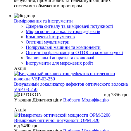
керування, промислових та телекомунікаційних
системах з обмеженим простором.
Вимірювання та інструменти
Джерела сигналу та вимірювачі потужності
Мікроскопи та локалізатори дефектів
Комплекти інструментів
Оптичні мультиметри
Полірувальні машини та компоненти
Оптичні рефлектометри OTDR та комплектуючі
Зварювальні апарати та сколювачі
Інструменти для мережевих робіт
Акція
Визуальный локализатор дефектов оптического волокна
VSP-03-250
від
7856
грн
У кошик
Дізнатися ціну
Вибрати Модифікацію
Акція
Вимірювач оптичної потужності OPM-320
від
5490
грн
У кошик
Дізнатися ціну
Вибрати Модифікацію