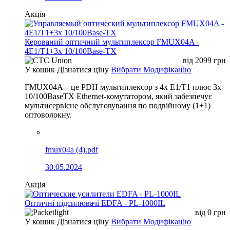
Акція
Керований оптичний мультиплексор FMUX04A -
4E1/T1+3x 10/100Base-TX
від
2099
грн
У кошик
Дізнатися ціну
Вибрати Модифікацію
FMUX04A – це PDH мультиплексор з 4x E1/T1 плюс 3x
10/100BaseTX Ethernet-комутатором, який забезпечує
мультисервісне обслуговування по подвійному (1+1)
оптоволокну.
fmux04a (4).pdf
30.05.2024
Акція
Оптичні підсилювачі EDFA - PL-1000IL
від
0
грн
У кошик
Дізнатися ціну
Вибрати Модифікацію