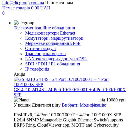
info@dtcgroup.com.ua
Написати нам
Немає товарів
0,00
UAH
0
Телекомунікаційне обладнання
Медіаконвертери Ethernet
Комутатори, маршрутизатори
Мережеве обладнання з PoE
Оптичні модулі
Транспортна мережа
LAN екстендери / доступ xDSL
SDH / PDH / E1 обладнання
IP телефонія
Акція
GS-4210-24T4S - 24-Port 10/100/1000T + 4-Port 100/1000X
SFP
від
10080
грн
У кошик
Дізнатися ціну
Вибрати Модифікацію
IPv4/IPv6, 24-Port 10/100/1000T + 4-Port 100/1000X SFP
L2/L4 SNMP Manageable Gigabit Ethernet Switch(supports
ERPS Ring, CloudViewer app, MQTT and Cybersecurity