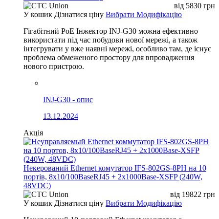
від
5830
грн
У кошик
Дізнатися ціну
Вибрати Модифікацію
Гігабітний PoE Інжектор INJ-G30 можна ефективно
використати під час побудови нової мережі, а також
інтегрувати у вже наявні мережі, особливо там, де існує
проблема обмеженого простору для впровадження
нового пристрою.
INJ-G30 - опис
13.12.2024
Акція
Некерований Ethernet комутатор IFS-802GS-8PH на 10
портів, 8x10/100BaseRJ45 + 2x1000Base-XSFP (240W,
48VDC)
від
19822
грн
У кошик
Дізнатися ціну
Вибрати Модифікацію