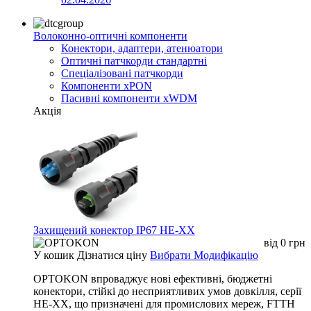
Волоконно-оптичні компоненти
Конектори, адаптери, атенюатори
Оптичні патчкорди стандартні
Спеціалізовані патчкорди
Компоненти xPON
Пасивні компоненти xWDM
Акція
Захищений конектор IP67 HE-XX
від
0
грн
У кошик
Дізнатися ціну
Вибрати Модифікацію
OPTOKON впроваджує нові ефективні, бюджетні
конектори, стійкі до несприятливих умов довкілля, серії
HE-XX, що призначені для промислових мереж, FTTH