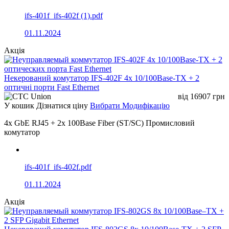
ifs-401f_ifs-402f (1).pdf
01.11.2024
Акція
Некерований комутатор IFS-402F 4x 10/100Base-TX + 2
оптичні порти Fast Ethernet
від
16907
грн
У кошик
Дізнатися ціну
Вибрати Модифікацію
4x GbE RJ45 + 2x 100Base Fiber (ST/SC) Промисловий
комутатор
ifs-401f_ifs-402f.pdf
01.11.2024
Акція