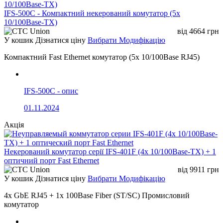
IFS-500C - Компактний некерований комутатор (5x
10/100Base-TX)
від
4664
грн
У кошик
Дізнатися ціну
Вибрати Модифікацію
Компактний Fast Ethernet комутатор (5x 10/100Base RJ45)
IFS-500C - опис
01.11.2024
Акція
Некерований комутатор серії IFS-401F (4x 10/100Base-TX) + 1
оптичний порт Fast Ethernet
від
9911
грн
У кошик
Дізнатися ціну
Вибрати Модифікацію
4x GbE RJ45 + 1x 100Base Fiber (ST/SC) Промисловий
комутатор