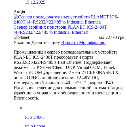
15.12.2025
Акція
Сервер серійних пристроїв PLANET ICS-2400T
(4×RS232/422/485 to Industrial Ethernet)
від
22770
грн
У кошик
Дізнатися ціну
Вибрати Модифікацію
Промышленный сервер последовательных устройств
PLANET ICS-2400T преобразует 4 порта
RS232/RS422/RS485 в Fast Ethernet. Поддерживает
режимы TCP Server/Client, UDP, Virtual COM, Telnet,
Web- и VCOM-управление. Имеет 2×10/100BASE-TX
порта, DI/DO, двойное питание 12-48V DC,
температурный диапазон -40…+75 °C, корпус IP40.
Идеальное решение для промышленной автоматизации,
удалённого управления оборудованием и интеграции в
Ethernet-сеть.
ICS-2400T
02.04.2026