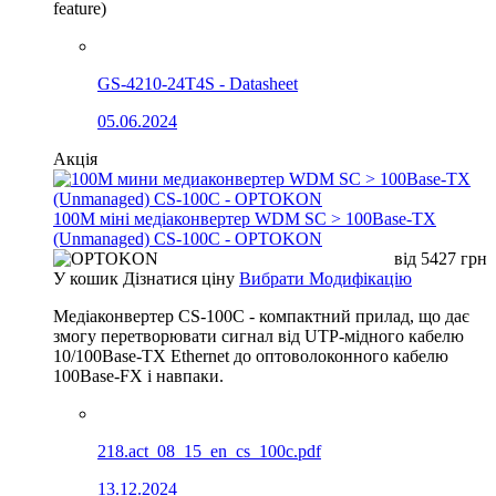
feature)
GS-4210-24T4S - Datasheet
05.06.2024
Акція
100М міні медіаконвертер WDM SC > 100Base-TX
(Unmanaged) CS-100C - OPTOKON
від
5427
грн
У кошик
Дізнатися ціну
Вибрати Модифікацію
Медіаконвертер CS-100C - компактний прилад, що дає
змогу перетворювати сигнал від UTP-мідного кабелю
10/100Base-TX Ethernet до оптоволоконного кабелю
100Base-FX і навпаки.
218.act_08_15_en_cs_100c.pdf
13.12.2024