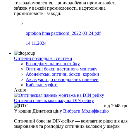
телерадіомовлення, гірничодобувна промисловість,
зв'язок у важкій промисловості, нафтохімічна
промисловість і заводи.
optokon hma patchcord_2022-03-24.pdf
14.11.2024
Оптичні розподільчі системи
Розподільчі панелі в стійку
Оптичні бокси настінного монтажу
Абонентські оптичні бокси, коробки
Аксесуари до розподільних панелей
Кабельні муфти
Акція
Оптична панель монтажу на DIN рейку
від
2048
грн
У кошик
Дізнатися ціну
Вибрати Модифікацію
Оптичний бокс на DIN-рейку — компактне рішення для
зварювання та розподілу оптичних волокон у шафах