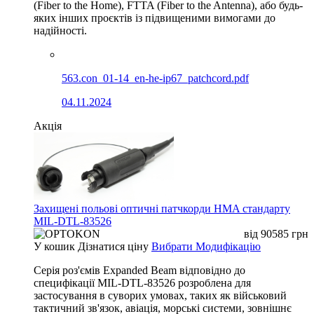
(Fiber to the Home), FTTA (Fiber to the Antenna), або будь-
яких інших проєктів із підвищеними вимогами до
надійності.
563.con_01-14_en-he-ip67_patchcord.pdf
04.11.2024
Акція
Захищені польові оптичні патчкорди HMA стандарту
MIL-DTL-83526
від
90585
грн
У кошик
Дізнатися ціну
Вибрати Модифікацію
Серія роз'ємів Expanded Beam відповідно до
специфікації MIL-DTL-83526 розроблена для
застосування в суворих умовах, таких як військовий
тактичний зв'язок, авіація, морські системи, зовнішнє