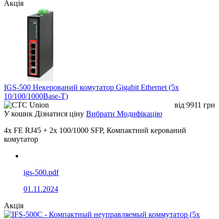
Акція
IGS-500 Некерований комутатор Gigabit Ethernet (5x
10/100/1000Base-T)
від
9911
грн
У кошик
Дізнатися ціну
Вибрати Модифікацію
4x FE RJ45 + 2x 100/1000 SFP, Компактний керований
комутатор
igs-500.pdf
01.11.2024
Акція