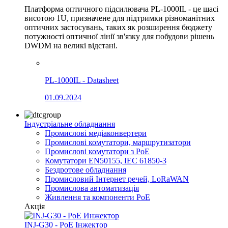
Платформа оптичного підсилювача PL-1000IL - це шасі
висотою 1U, призначене для підтримки різноманітних
оптичних застосувань, таких як розширення бюджету
потужності оптичної лінії зв'язку для побудови рішень
DWDM на великі відстані.
PL-1000IL - Datasheet
01.09.2024
Індустріальне обладнання
Промислові медіаконвертери
Промислові комутатори, маршрутизатори
Промислові комутатори з PoE
Комутатори EN50155, IEC 61850-3
Бездротове обладнання
Промисловий Інтернет речей, LoRaWAN
Промислова автоматизація
Живлення та компоненти PoE
Акція
INJ-G30 - PoE Інжектор