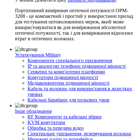
Портативний вимірювач оптичної потужності OPM-
3208 - це компактний і простий у використанні прилад
для тестування оптоволоконних мереж, який може
використовуватися як для вимірювання абсолютної
оптичної потужності, так і для вимірювання відносних
втрат в оптичних волокнах.
Устаткування Military
Компоненти спеціального призначення
IP та аналогові телефони підвищеної міцності
Серверні та комп'ютерні платформи
Комутатори підвищеної міцності
Медіаконвертери підвищеної міцності
Кабель та волокно для використання в жорстких
умовах
Кабельні барабани для польових умов
Інше обладнання
RF Компоненти та кабельні збірки
KVM комутатори
Обробка та передача відео
Спектральне ущільнення, резервування волокна
Мережеві плати та інтерфейси