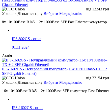
Некерований комутатор IFS-802GS 8x 10/100Base-TX + 2 SFP
Gigabit Ethernet
від
12243
грн
У кошик
Дізнатися ціну
Вибрати Модифікацію
8x 10/100Base RJ45 + 2x 1000Base SFP Fast Ethernet комутатор
IFS-802GS - опис
01.11.2024
Акція
IFS-1602GS - Некерований комутатор (16x 10/100Base-TX + 2
SFP Gigabit Ethernet)
від
22154
грн
У кошик
Дізнатися ціну
Вибрати Модифікацію
16x 10/100Base RJ45 + 2x 1000Base SFP комутатор Fast Ethernet
IFS-1602GS - опис