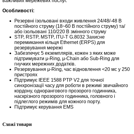
важливих мережевих послуг.
Особливості:
Резервні ізольовані входи живлення 24/48/-48 В
постійного струму (18~60 В постійного струму) та/
або ізольовані 110/220 В змінного струму
STP, RSTP, MSTP, ITU-T G.8032 Захисне
перемикання кільця Ethernet (ERPS) для
резервування мережі
Забезпечує 5 екземплярів, кожен з яких може
підтримувати μ-Ring, μ-Chain або Sub-Ring для
гнучких мережних додатків.
Резервування μ-Ring, час відновлення <20 мс у 250
пристроях
Підтримує IEEE 1588 PTP V2 для точної
синхронізації часу для роботи в режимі звичайного
кордону, однорангового прозорого годинника,
наскрізного прозорого годинника, головного і
підлеглого режимів для кожного порту.
Підтримує керування EMS
Схожі товари