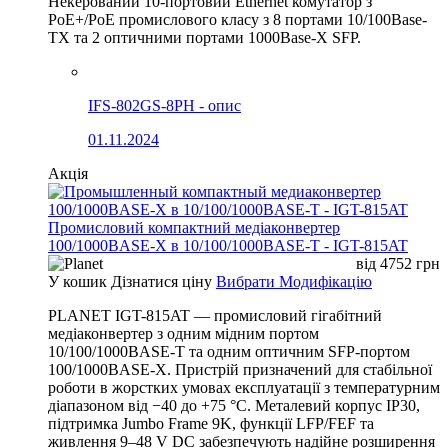
Некерований 10-портовий Ethernet комутатор з
PoE+/PoE промислового класу з 8 портами 10/100Base-
TX та 2 оптичними портами 1000Base-X SFP.
IFS-802GS-8PH - опис
01.11.2024
Акція
Промисловий компактний медіаконвертер
100/1000BASE-X в 10/100/1000BASE-T - IGT-815AT
від
4752
грн
У кошик
Дізнатися ціну
Вибрати Модифікацію
PLANET IGT-815AT — промисловий гігабітний
медіаконвертер з одним мідним портом
10/100/1000BASE-T та одним оптичним SFP-портом
100/1000BASE-X. Пристрій призначений для стабільної
роботи в жорстких умовах експлуатації з температурним
діапазоном від −40 до +75 °C. Металевий корпус IP30,
підтримка Jumbo Frame 9K, функції LFP/FEF та
живлення 9–48 V DC забезпечують надійне розширення