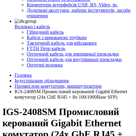
Конвертери інтерфейсів USB, RS, Video, ін.
Додаткові аксесуари, набори інструментів, засоби
очищення
Волокно і кабель
Гібридний кабель
Кабелі з армованою трубкою
Тактичний кабель для військових
FTTH Drop кабель
Оптичний кабель для зовнішньої прокладки
Оптичний кабель для внутрішньої прокладки
Оптичні волокна
Головна
Індустріальне обладнання
Промислові комутатори, маршрутизатори
IGS-2408SM Промисловий керований Gigabit Ethernet
комутатор (24x GbE RJ45 + 8x 100/1000Base SFP)
IGS-2408SM Промисловий
керований Gigabit Ethernet
комутатор (24x GbE RJ45 +