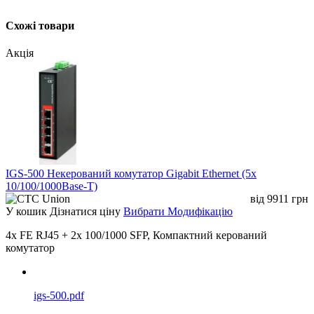
Підтримує керування EMS
Схожі товари
Акція
IGS-500 Некерований комутатор Gigabit Ethernet (5x
10/100/1000Base-T)
від
9911
грн
У кошик
Дізнатися ціну
Вибрати Модифікацію
4x FE RJ45 + 2x 100/1000 SFP, Компактний керований
комутатор
igs-500.pdf