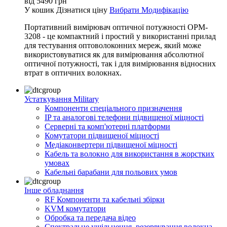
від
5490
грн
У кошик
Дізнатися ціну
Вибрати Модифікацію
Портативний вимірювач оптичної потужності OPM-
3208 - це компактний і простий у використанні прилад
для тестування оптоволоконних мереж, який може
використовуватися як для вимірювання абсолютної
оптичної потужності, так і для вимірювання відносних
втрат в оптичних волокнах.
Устаткування Military
Компоненти спеціального призначення
IP та аналогові телефони підвищеної міцності
Серверні та комп'ютерні платформи
Комутатори підвищеної міцності
Медіаконвертери підвищеної міцності
Кабель та волокно для використання в жорстких
умовах
Кабельні барабани для польових умов
Інше обладнання
RF Компоненти та кабельні збірки
KVM комутатори
Обробка та передача відео
Спектральне ущільнення, резервування волокна