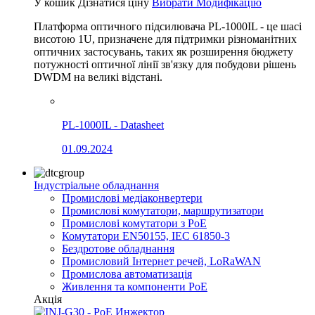
У кошик
Дізнатися ціну
Вибрати Модифікацію
Платформа оптичного підсилювача PL-1000IL - це шасі
висотою 1U, призначене для підтримки різноманітних
оптичних застосувань, таких як розширення бюджету
потужності оптичної лінії зв'язку для побудови рішень
DWDM на великі відстані.
PL-1000IL - Datasheet
01.09.2024
Індустріальне обладнання
Промислові медіаконвертери
Промислові комутатори, маршрутизатори
Промислові комутатори з PoE
Комутатори EN50155, IEC 61850-3
Бездротове обладнання
Промисловий Інтернет речей, LoRaWAN
Промислова автоматизація
Живлення та компоненти PoE
Акція