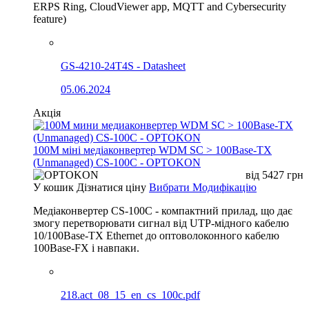
ERPS Ring, CloudViewer app, MQTT and Cybersecurity
feature)
GS-4210-24T4S - Datasheet
05.06.2024
Акція
100М міні медіаконвертер WDM SC > 100Base-TX
(Unmanaged) CS-100C - OPTOKON
від
5427
грн
У кошик
Дізнатися ціну
Вибрати Модифікацію
Медіаконвертер CS-100C - компактний прилад, що дає
змогу перетворювати сигнал від UTP-мідного кабелю
10/100Base-TX Ethernet до оптоволоконного кабелю
100Base-FX і навпаки.
218.act_08_15_en_cs_100c.pdf