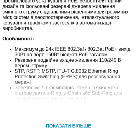
промислового устаткування PoE, безвентиляторний
дизайн та ізольовані резервні джерела живлення
змінного струму є ідеальними рішеннями для розумних
міст, систем відеоспостереження, інтелектуального
керування трафіком і застосунків автоматизації
виробництва.
Особливості:
Максимум до 24x IEEE 802.3af / 802.3at PoE+ вихід,
30Вт на порт, 150Вт бюджет PoE загалом
Резервне подвійне вхідне живлення 110/240 В
перем. струму
STP, RSTP, MSTP, ITU-T G.8032 Ethernet Ring
Protection Switching (ERPS) для резервування
мережі
Забезпечує 5 екземплярів, кожен із яких може
підтримувати μ-Ring, μ-Chain або Sub-Ring для
гнучких мережевих застосувань
Резервування μ-Ring, час відновлення <20 мс у 250
пристроях
Підтримує IEEE 1588 PTP V2 для точної
синхронізації часу, що працює в режимах Ordinary-
ПОКАЗАТИ БІЛЬШЕ
Boundary, Peer to Peer Transparent Clock, End to End
Transparent Clock, Master, Slave для кожного порту