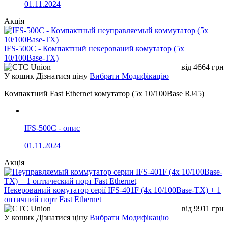
01.11.2024
Акція
IFS-500C - Компактний некерований комутатор (5x
10/100Base-TX)
від
4664
грн
У кошик
Дізнатися ціну
Вибрати Модифікацію
Компактний Fast Ethernet комутатор (5x 10/100Base RJ45)
IFS-500C - опис
01.11.2024
Акція
Некерований комутатор серії IFS-401F (4x 10/100Base-TX) + 1
оптичний порт Fast Ethernet
від
9911
грн
У кошик
Дізнатися ціну
Вибрати Модифікацію