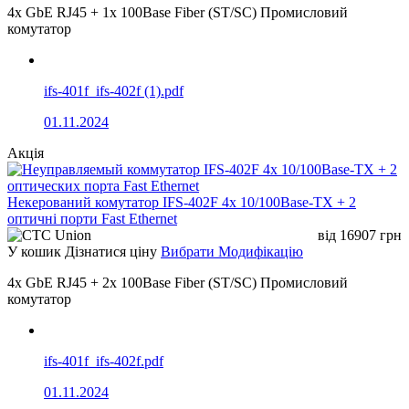
4x GbE RJ45 + 1x 100Base Fiber (ST/SC) Промисловий
комутатор
ifs-401f_ifs-402f (1).pdf
01.11.2024
Акція
Некерований комутатор IFS-402F 4x 10/100Base-TX + 2
оптичні порти Fast Ethernet
від
16907
грн
У кошик
Дізнатися ціну
Вибрати Модифікацію
4x GbE RJ45 + 2x 100Base Fiber (ST/SC) Промисловий
комутатор
ifs-401f_ifs-402f.pdf
01.11.2024