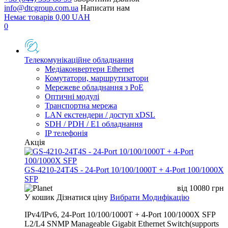
info@dtcgroup.com.ua
Написати нам
Немає товарів
0,00
UAH
0
Телекомунікаційне обладнання
Медіаконвертери Ethernet
Комутатори, маршрутизатори
Мережеве обладнання з PoE
Оптичні модулі
Транспортна мережа
LAN екстендери / доступ xDSL
SDH / PDH / E1 обладнання
IP телефонія
Акція
GS-4210-24T4S - 24-Port 10/100/1000T + 4-Port 100/1000X
SFP
від
10080
грн
У кошик
Дізнатися ціну
Вибрати Модифікацію
IPv4/IPv6, 24-Port 10/100/1000T + 4-Port 100/1000X SFP
L2/L4 SNMP Manageable Gigabit Ethernet Switch(supports