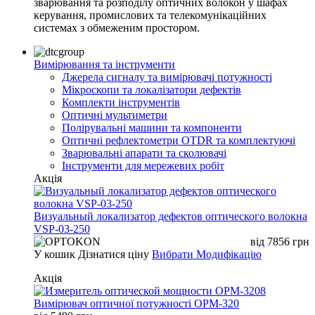
зварювання та розподілу оптичних волокон у шафах
керування, промислових та телекомунікаційних
системах з обмеженим простором.
Вимірювання та інструменти
Джерела сигналу та вимірювачі потужності
Мікроскопи та локалізатори дефектів
Комплекти інструментів
Оптичні мультиметри
Полірувальні машини та компоненти
Оптичні рефлектометри OTDR та комплектуючі
Зварювальні апарати та сколювачі
Інструменти для мережевих робіт
Акція
Визуальный локализатор дефектов оптического волокна
VSP-03-250
від
7856
грн
У кошик
Дізнатися ціну
Вибрати Модифікацію
Акція
Вимірювач оптичної потужності OPM-320