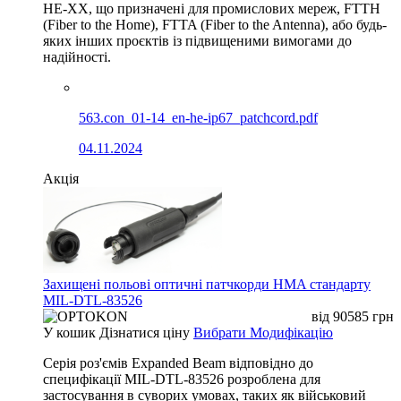
HE-XX, що призначені для промислових мереж, FTTH
(Fiber to the Home), FTTA (Fiber to the Antenna), або будь-
яких інших проєктів із підвищеними вимогами до
надійності.
563.con_01-14_en-he-ip67_patchcord.pdf
04.11.2024
Акція
Захищені польові оптичні патчкорди HMA стандарту
MIL-DTL-83526
від
90585
грн
У кошик
Дізнатися ціну
Вибрати Модифікацію
Серія роз'ємів Expanded Beam відповідно до
специфікації MIL-DTL-83526 розроблена для
застосування в суворих умовах, таких як військовий