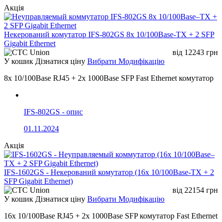
Акція
Некерований комутатор IFS-802GS 8x 10/100Base-TX + 2 SFP
Gigabit Ethernet
від
12243
грн
У кошик
Дізнатися ціну
Вибрати Модифікацію
8x 10/100Base RJ45 + 2x 1000Base SFP Fast Ethernet комутатор
IFS-802GS - опис
01.11.2024
Акція
IFS-1602GS - Некерований комутатор (16x 10/100Base-TX + 2
SFP Gigabit Ethernet)
від
22154
грн
У кошик
Дізнатися ціну
Вибрати Модифікацію
16x 10/100Base RJ45 + 2x 1000Base SFP комутатор Fast Ethernet