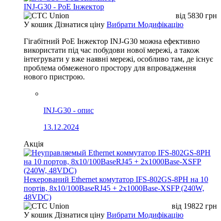
INJ-G30 - PoE Інжектор
від
5830
грн
У кошик
Дізнатися ціну
Вибрати Модифікацію
Гігабітний PoE Інжектор INJ-G30 можна ефективно
використати під час побудови нової мережі, а також
інтегрувати у вже наявні мережі, особливо там, де існує
проблема обмеженого простору для впровадження
нового пристрою.
INJ-G30 - опис
13.12.2024
Акція
Некерований Ethernet комутатор IFS-802GS-8PH на 10
портів, 8x10/100BaseRJ45 + 2x1000Base-XSFP (240W,
48VDC)
від
19822
грн
У кошик
Дізнатися ціну
Вибрати Модифікацію