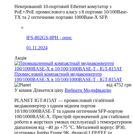
Некерований 10-портовий Ethernet комутатор з
PoE+/PoE промислового класу з 8 портами 10/100Base-
TX та 2 оптичними портами 1000Base-X SFP.
IFS-802GS-8PH - опис
01.11.2024
Акція
Промисловий компактний медіаконвертер
100/1000BASE-X в 10/100/1000BASE-T - IGT-815AT
від
4752
грн
У кошик
Дізнатися ціну
Вибрати Модифікацію
PLANET IGT-815AT — промисловий гігабітний
медіаконвертер з одним мідним портом
10/100/1000BASE-T та одним оптичним SFP-портом
100/1000BASE-X. Пристрій призначений для стабільної
роботи в жорстких умовах експлуатації з температурним
діапазоном від −40 до +75 °C. Металевий корпус IP30,
підтримка Jumbo Frame 9K, функції LFP/FEF та