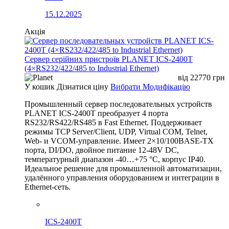
15.12.2025
Акція
Сервер серійних пристроїв PLANET ICS-2400T
(4×RS232/422/485 to Industrial Ethernet)
від
22770
грн
У кошик
Дізнатися ціну
Вибрати Модифікацію
Промышленный сервер последовательных устройств
PLANET ICS-2400T преобразует 4 порта
RS232/RS422/RS485 в Fast Ethernet. Поддерживает
режимы TCP Server/Client, UDP, Virtual COM, Telnet,
Web- и VCOM-управление. Имеет 2×10/100BASE-TX
порта, DI/DO, двойное питание 12-48V DC,
температурный диапазон -40…+75 °C, корпус IP40.
Идеальное решение для промышленной автоматизации,
удалённого управления оборудованием и интеграции в
Ethernet-сеть.
ICS-2400T