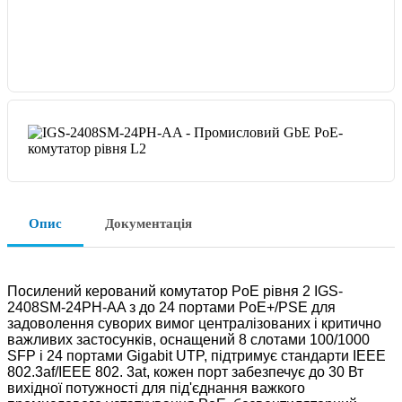
Опис
Документація
Посилений керований комутатор PoE рівня 2 IGS-
2408SM-24PH-AA з до 24 портами PoE+/PSE для
задоволення суворих вимог централізованих і критично
важливих застосунків, оснащений 8 слотами 100/1000
SFP і 24 портами Gigabit UTP, підтримує стандарти IEEE
802.3af/IEEE 802. 3at, кожен порт забезпечує до 30 Вт
вихідної потужності для під'єднання важкого