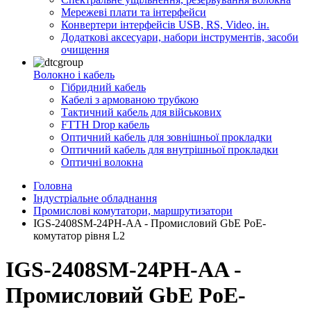
Мережеві плати та інтерфейси
Конвертери інтерфейсів USB, RS, Video, ін.
Додаткові аксесуари, набори інструментів, засоби
очищення
Волокно і кабель
Гібридний кабель
Кабелі з армованою трубкою
Тактичний кабель для військових
FTTH Drop кабель
Оптичний кабель для зовнішньої прокладки
Оптичний кабель для внутрішньої прокладки
Оптичні волокна
Головна
Індустріальне обладнання
Промислові комутатори, маршрутизатори
IGS-2408SM-24PH-AA - Промисловий GbE PoE-
комутатор рівня L2
IGS-2408SM-24PH-AA -
Промисловий GbE PoE-