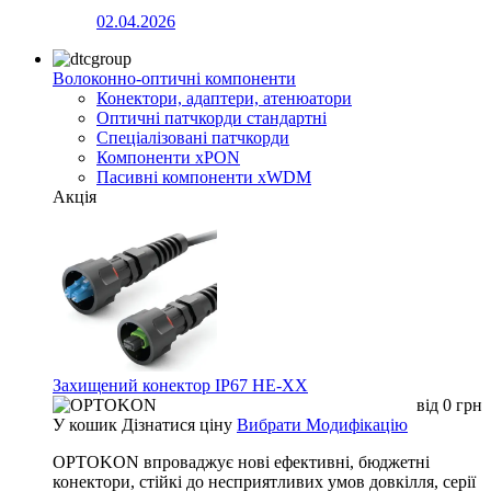
02.04.2026
Волоконно-оптичні компоненти
Конектори, адаптери, атенюатори
Оптичні патчкорди стандартні
Спеціалізовані патчкорди
Компоненти xPON
Пасивні компоненти xWDM
Акція
Захищений конектор IP67 HE-XX
від
0
грн
У кошик
Дізнатися ціну
Вибрати Модифікацію
OPTOKON впроваджує нові ефективні, бюджетні
конектори, стійкі до несприятливих умов довкілля, серії