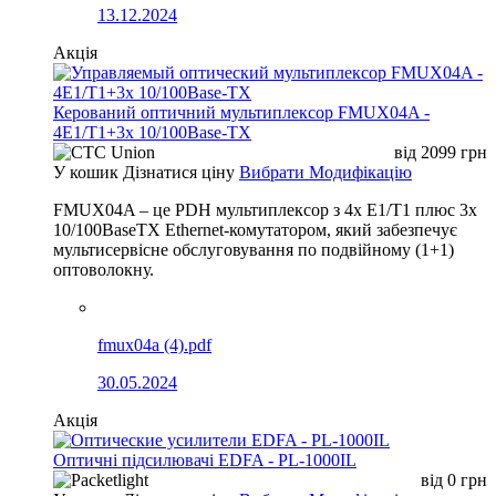
13.12.2024
Акція
Керований оптичний мультиплексор FMUX04A -
4E1/T1+3x 10/100Base-TX
від
2099
грн
У кошик
Дізнатися ціну
Вибрати Модифікацію
FMUX04A – це PDH мультиплексор з 4x E1/T1 плюс 3x
10/100BaseTX Ethernet-комутатором, який забезпечує
мультисервісне обслуговування по подвійному (1+1)
оптоволокну.
fmux04a (4).pdf
30.05.2024
Акція
Оптичні підсилювачі EDFA - PL-1000IL
від
0
грн