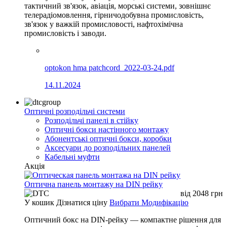
тактичний зв'язок, авіація, морські системи, зовнішнє
телерадіомовлення, гірничодобувна промисловість,
зв'язок у важкій промисловості, нафтохімічна
промисловість і заводи.
optokon hma patchcord_2022-03-24.pdf
14.11.2024
Оптичні розподільчі системи
Розподільчі панелі в стійку
Оптичні бокси настінного монтажу
Абонентські оптичні бокси, коробки
Аксесуари до розподільних панелей
Кабельні муфти
Акція
Оптична панель монтажу на DIN рейку
від
2048
грн
У кошик
Дізнатися ціну
Вибрати Модифікацію
Оптичний бокс на DIN-рейку — компактне рішення для