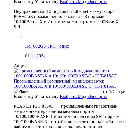
В корзину
Узнать цену
Выбрать Модификацию
Неуправляемый 10-портовый Ethernet коммутатор с
PoE+/PoE промышленного класса с 8 портами
10/100Base-TX и 2 оптическими портами 1000Base-X
SFP.
IFS-802GS-8PH - опис
01.11.2024
Акция
Промышленный компактный медиаконвертер
100/1000BASE-X в 10/100/1000BASE-T - IGT-815AT
от
4752
грн
В корзину
Узнать цену
Выбрать Модификацию
PLANET IGT-815AT — промышленный гигабитный
медиаконвертер с одним медным портом
10/100/1000BASE-T и одним оптическим SFP-портом
100/1000BASE-X. Устройство рассчитано на стабильную
работу в жестких условиях эксплуатации при