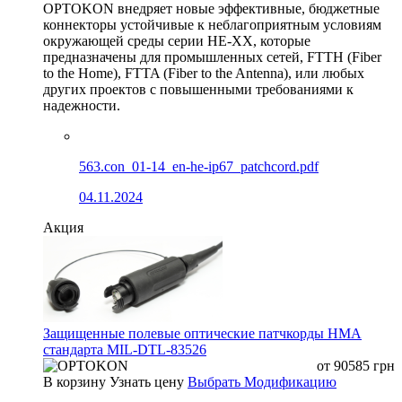
OPTOKON внедряет новые эффективные, бюджетные
коннекторы устойчивые к неблагоприятным условиям
окружающей среды серии HE-XX, которые
предназначены для промышленных сетей, FTTH (Fiber
to the Home), FTTA (Fiber to the Antenna), или любых
других проектов с повышенными требованиями к
надежности.
563.con_01-14_en-he-ip67_patchcord.pdf
04.11.2024
Акция
Защищенные полевые оптические патчкорды HMA
стандарта MIL-DTL-83526
от
90585
грн
В корзину
Узнать цену
Выбрать Модификацию