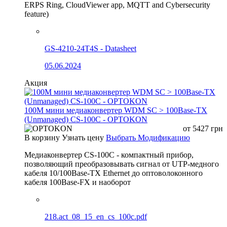
ERPS Ring, CloudViewer app, MQTT and Cybersecurity
feature)
GS-4210-24T4S - Datasheet
05.06.2024
Акция
100М мини медиаконвертер WDM SC > 100Base-TX
(Unmanaged) CS-100C - OPTOKON
от
5427
грн
В корзину
Узнать цену
Выбрать Модификацию
Медиаконвертер CS-100C - компактный прибор,
позволяющий преобразовывать сигнал от UTP-медного
кабеля 10/100Base-TX Ethernet до оптоволоконного
кабеля 100Base-FX и наоборот
218.act_08_15_en_cs_100c.pdf