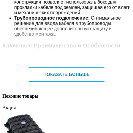
конструкция позволяет использовать бокс для
прокладки кабеля под землей, защищая его от влаги
и механических повреждений.
Трубопроводное подключение:
Оптимальное
решение для ввода кабеля в трубопроводы,
обеспечивающее дополнительную защиту и
удобство монтажа.
Ключевые Преимущества и Особенности
Созданный из высококачественных материалов и с
применением передовых технологий, наш оптический
бокс выделяется рядом уникальных характеристик:
ПОКАЗАТЬ БОЛЬШЕ
Прочная и Долговечная Конструкция:
Корпус
бокса, изготовленный методом литья под
давлением из высокопрочных инженерных
пластиков, обладает исключительной устойчивостью
Похожие товары
к коррозии солями и щелочами, старению и
окислению. Он способен выдерживать суровые
Акция
климатические изменения и агрессивные условия
эксплуатации, обеспечивая класс защиты
IP68
.
Высококачественные Металлические
Элементы:
Все внутренние крепления оптического
кабеля и крепежные элементы выполнены из