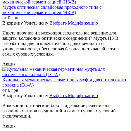
безопасности, что подтверждается следующими
Муфта оптическая сплайсовая проходного типа с
сертификатами:
механической герметизацией (H3-B)
Соответствует стандартам сертификации TLC
от
0
грн
Соответствует стандартам сертификации ROHS
В корзину
Узнать цену
Выбрать Модификацию
Соответствует стандартам сертификации CE
Ищете прочное и высокопроизводительное решение для
Соответствует стандарту YD/T814.1-2004
защиты волоконно-оптических соединений? Муфта H3-B
Соответствует стандартам сертификации FCC
разработана для исключительной долговечности и
Прошел сертификацию ISO9001:2015
универсальности, обеспечивая безопасность вашей сети в
Соответствует новейшим отраслевым стандартам,
самых суровых условиях.
таким как IEC
Класс защиты от проникновения IP68
Акция
Купольная механическая герметичная муфта для оптического
12 слотов
волокна (D1-A)
для
12 слотов
6 слотов
от
0
грн
сплайс-
для сплайс-
для
Вход/
В корзину
Узнать цену
Выбрать Модификацию
трея для
трея для
сплайс-
Выход
Модель
Core
круглого
круглого
трея для
(3 вхо
Волоконно-оптический бокс – идеальное решение для
кабеля
кабеля (2
ленточного
выход
различных типов соединений и самых суровых условий
(одиночное
сплайсинга)
кабеля
эксплуатации.
сплайсинг)
12
Акция
1
/
cores