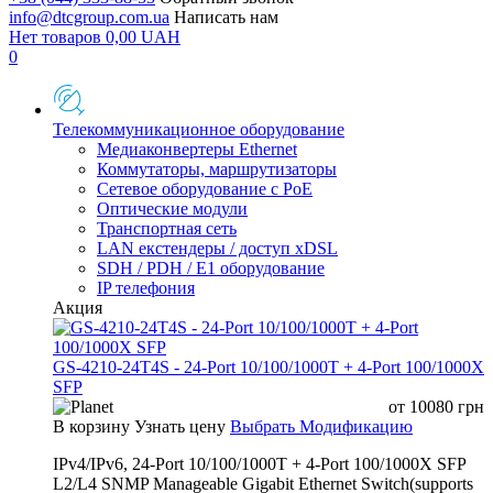
info@dtcgroup.com.ua
Написать нам
Нет товаров
0,00
UAH
0
Телекоммуникационное оборудование
Медиаконвертеры Ethernet
Коммутаторы, маршрутизаторы
Сетевое оборудование с PoE
Оптические модули
Транспортная сеть
LAN екстендеры / доступ xDSL
SDH / PDH / E1 оборудование
IP телефония
Акция
GS-4210-24T4S - 24-Port 10/100/1000T + 4-Port 100/1000X
SFP
от
10080
грн
В корзину
Узнать цену
Выбрать Модификацию
IPv4/IPv6, 24-Port 10/100/1000T + 4-Port 100/1000X SFP
L2/L4 SNMP Manageable Gigabit Ethernet Switch(supports