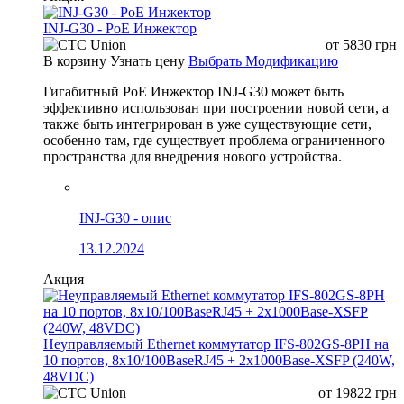
INJ-G30 - PoE Инжектор
от
5830
грн
В корзину
Узнать цену
Выбрать Модификацию
Гигабитный PoE Инжектор INJ-G30 может быть
эффективно использован при построении новой сети, а
также быть интегрирован в уже существующие сети,
особенно там, где существует проблема ограниченного
пространства для внедрения нового устройства.
INJ-G30 - опис
13.12.2024
Акция
Неуправляемый Ethernet коммутатор IFS-802GS-8PH на
10 портов, 8x10/100BaseRJ45 + 2x1000Base-XSFP (240W,
48VDC)
от
19822
грн