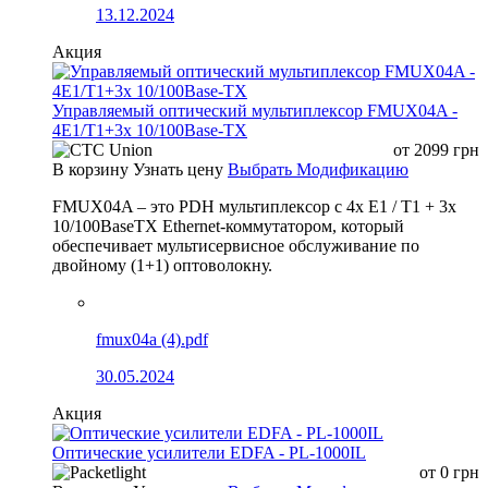
13.12.2024
Акция
Управляемый оптический мультиплексор FMUX04A -
4E1/T1+3x 10/100Base-TX
от
2099
грн
В корзину
Узнать цену
Выбрать Модификацию
FMUX04A – это PDH мультиплексор с 4x E1 / T1 + 3x
10/100BaseTX Ethernet-коммутатором, который
обеспечивает мультисервисное обслуживание по
двойному (1+1) оптоволокну.
fmux04a (4).pdf
30.05.2024
Акция
Оптические усилители EDFA - PL-1000IL
от
0
грн