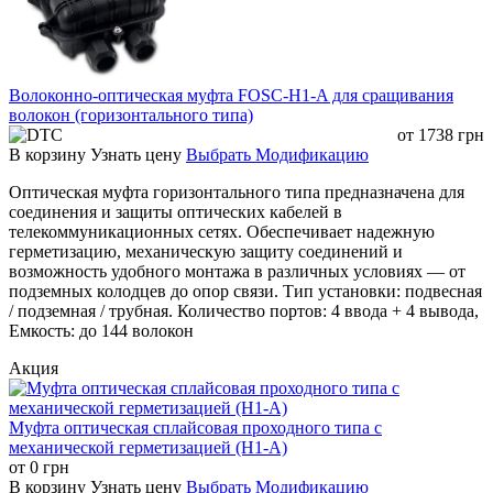
высококачественной нержавеющей стали, что
гарантирует их долговечность и устойчивость к
старению.
Превосходная Герметичность:
Внутри бокса
расположен уплотнительный кольцевой элемент,
Волоконно-оптическая муфта FOSC-H1-A для сращивания
обеспечивающий отличную герметичность и
волокон (горизонтального типа)
влагозащиту. Это делает бокс устойчивым к ударам
от
1738
грн
и внешним воздействиям.
В корзину
Узнать цену
Выбрать Модификацию
Удобство Монтажа и Подключения:
Нижняя часть
бокса оснащена тремя кабельными вводами и
Оптическая муфта горизонтального типа предназначена для
тремя выводами, что значительно упрощает
соединения и защиты оптических кабелей в
прокладку кабелей. Внутренние устройства
телекоммуникационных сетях. Обеспечивает надежную
фиксации оптического кабеля обеспечивают
герметизацию, механическую защиту соединений и
удобное и надежное крепление.
возможность удобного монтажа в различных условиях — от
Продуманный Дизайн для Хранения и Сварки:
подземных колодцев до опор связи. Тип установки: подвесная
Внутренний сплайс-трей имеет книжную
/ подземная / трубная. Количество портов: 4 ввода + 4 вывода,
конструкцию, что предоставляет достаточно места
Емкость: до 144 волокон
для хранения волокна. Это гарантирует радиус
Акция
изгиба волокна не менее 40 мм в любом
положении, исключая дополнительные потери в
сплайс-трее.
Муфта оптическая сплайсовая проходного типа с
Поддержка PLC-сплиттеров:
Бокс позволяет
механической герметизацией (H1-A)
установить до двух PLC-сплиттеров 2
16 или один
от
0
грн
PLC-сплиттер 2
32 (без коннекторов), что
В корзину
Узнать цену
Выбрать Модификацию
расширяет возможности вашей сети.