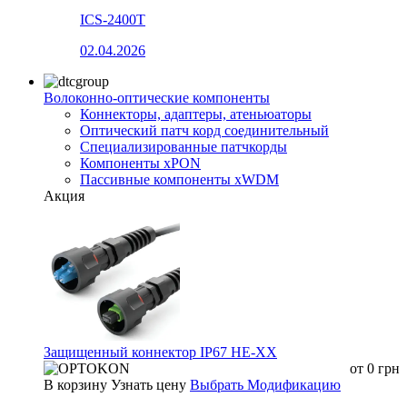
ICS-2400T
02.04.2026
Волоконно-оптические компоненты
Коннекторы, адаптеры, атеньюаторы
Оптический патч корд соединительный
Специализированные патчкорды
Компоненты xPON
Пассивные компоненты xWDM
Акция
Защищенный коннектор IP67 HE-XX
от
0
грн
В корзину
Узнать цену
Выбрать Модификацию