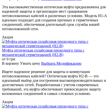
Эта высококачественная оптическая муфта предназначена для
Комплектация
надежной защиты и организации мест сращивания
оптоволоконных кабелей в различных условиях. Модель H1-A
В комплекте с оптическим боксом вы найдете все
идеально подходит для создания прочных и герметичных
необходимые аксессуары для быстрого и эффективного
соединений, обеспечивая длительный срок службы вашей
монтажа:
оптоволоконной сети.
Кабельные стяжки – 10 шт.
Акция
Изоляционная лента – 1 шт.
Шестигранный ключ – 1 шт.
Крюк из нержавеющей стали – 2 шт.
Муфта оптическая сплайсовая проходного типа с
Наждачная бумага – 1 шт.
механической герметизацией (H2-B)
Провод заземления – 1 шт.
от
0
грн
Самоклеящаяся лента – 1 шт.
В корзину
Узнать цену
Выбрать Модификацию
Этикетка – 1 шт.
Руководство пользователя – 1 шт.
Ищете надежное решение для защиты и коммутации
Гофрированная трубка – 1 шт.
оптоволоконных кабелей? Оптическая муфта H2-B — это
Гильзы КДЗС – (количество соответствует
идеальный выбор для построения высокопроизводительных и
количеству сердечников)
долговечных сетей. Разработанная с учетом современных
требований, эта муфта обеспечивает превосходную защиту
Соответствие Стандартам
волоконных соединений в самых сложных условиях.
Акция
Наш оптический бокс соответствует самым строгим
международным и отраслевым стандартам качества и