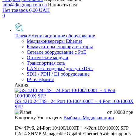
info@dtcgroup.com.ua
Написать нам
Нет товаров
0,00
UAH
0
Телекоммуникационное оборудование
Медиаконвертеры Ethernet
Коммутаторы, маршрутизаторы
Сетевое оборудование с PoE
Оптические модули
Транспортная сеть
LAN екстендеры / доступ xDSL
SDH / PDH / E1 оборудование
IP телефония
Акция
GS-4210-24T4S - 24-Port 10/100/1000T + 4-Port 100/1000X
SFP
от
10080
грн
В корзину
Узнать цену
Выбрать Модификацию
IPv4/IPv6, 24-Port 10/100/1000T + 4-Port 100/1000X SFP
L2/L4 SNMP Manageable Gigabit Ethernet Switch(supports