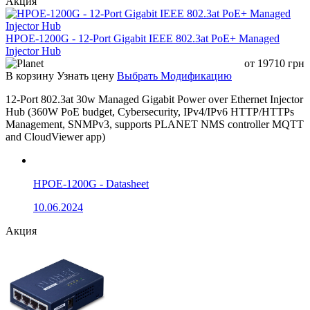
Акция
HPOE-1200G - 12-Port Gigabit IEEE 802.3at PoE+ Managed
Injector Hub
от
19710
грн
В корзину
Узнать цену
Выбрать Модификацию
12-Port 802.3at 30w Managed Gigabit Power over Ethernet Injector
Hub (360W PoE budget, Cybersecurity, IPv4/IPv6 HTTP/HTTPs
Management, SNMPv3, supports PLANET NMS controller MQTT
and CloudViewer app)
HPOE-1200G - Datasheet
10.06.2024
Акция