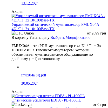
13.12.2024
Акция
Управляемый оптический мультиплексор FMUX04A -
4E1/T1+3x 10/100Base-TX
от
2099
грн
В корзину
Узнать цену
Выбрать Модификацию
FMUX04A – это PDH мультиплексор с 4x E1 / T1 + 3x
10/100BaseTX Ethernet-коммутатором, который
обеспечивает мультисервисное обслуживание по
двойному (1+1) оптоволокну.
fmux04a (4).pdf
30.05.2024
Акция
Оптические усилители EDFA - PL-1000IL
от
0
грн