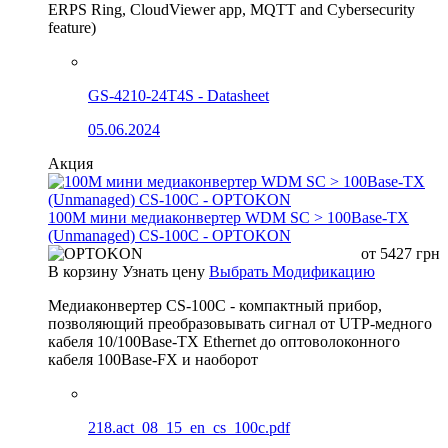
ERPS Ring, CloudViewer app, MQTT and Cybersecurity
feature)
GS-4210-24T4S - Datasheet
05.06.2024
Акция
100М мини медиаконвертер WDM SC > 100Base-TX
(Unmanaged) CS-100C - OPTOKON
от
5427
грн
В корзину
Узнать цену
Выбрать Модификацию
Медиаконвертер CS-100C - компактный прибор,
позволяющий преобразовывать сигнал от UTP-медного
кабеля 10/100Base-TX Ethernet до оптоволоконного
кабеля 100Base-FX и наоборот
218.act_08_15_en_cs_100c.pdf