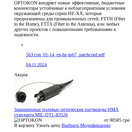
OPTOKON внедряет новые эффективные, бюджетные
коннекторы устойчивые к неблагоприятным условиям
окружающей среды серии HE-XX, которые
предназначены для промышленных сетей, FTTH (Fiber
to the Home), FTTA (Fiber to the Antenna), или любых
других проектов с повышенными требованиями к
надежности.
563.con_01-14_en-he-ip67_patchcord.pdf
04.11.2024
Акция
Защищенные полевые оптические патчкорды HMA
стандарта MIL-DTL-83526
от
90585
грн
В корзину
Узнать цену
Выбрать Модификацию