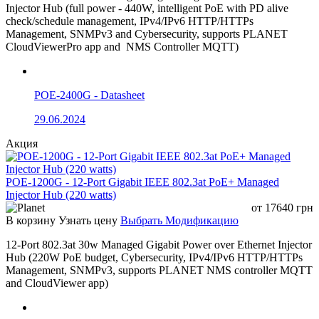
Injector Hub (full power - 440W, intelligent PoE with PD alive
check/schedule management, IPv4/IPv6 HTTP/HTTPs
Management, SNMPv3 and Cybersecurity, supports PLANET
CloudViewerPro app and NMS Controller MQTT)
POE-2400G - Datasheet
29.06.2024
Акция
POE-1200G - 12-Port Gigabit IEEE 802.3at PoE+ Managed
Injector Hub (220 watts)
от
17640
грн
В корзину
Узнать цену
Выбрать Модификацию
12-Port 802.3at 30w Managed Gigabit Power over Ethernet Injector
Hub (220W PoE budget, Cybersecurity, IPv4/IPv6 HTTP/HTTPs
Management, SNMPv3, supports PLANET NMS controller MQTT
and CloudViewer app)