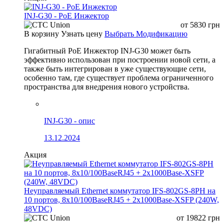
INJ-G30 - PoE Инжектор
от
5830
грн
В корзину
Узнать цену
Выбрать Модификацию
Гигабитный PoE Инжектор INJ-G30 может быть
эффективно использован при построении новой сети, а
также быть интегрирован в уже существующие сети,
особенно там, где существует проблема ограниченного
пространства для внедрения нового устройства.
INJ-G30 - опис
13.12.2024
Акция
Неуправляемый Ethernet коммутатор IFS-802GS-8PH на
10 портов, 8x10/100BaseRJ45 + 2x1000Base-XSFP (240W,
48VDC)
от
19822
грн