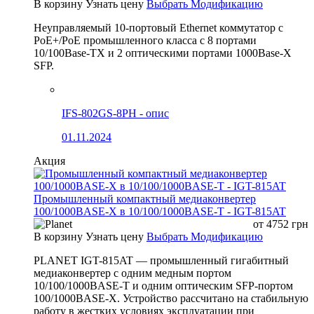
В корзину
Узнать цену
Выбрать Модификацию
Неуправляемый 10-портовый Ethernet коммутатор с
PoE+/PoE промышленного класса с 8 портами
10/100Base-TX и 2 оптическими портами 1000Base-X
SFP.
IFS-802GS-8PH - опис
01.11.2024
Акция
Промышленный компактный медиаконвертер
100/1000BASE-X в 10/100/1000BASE-T - IGT-815AT
от
4752
грн
В корзину
Узнать цену
Выбрать Модификацию
PLANET IGT-815AT — промышленный гигабитный
медиаконвертер с одним медным портом
10/100/1000BASE-T и одним оптическим SFP-портом
100/1000BASE-X. Устройство рассчитано на стабильную
работу в жестких условиях эксплуатации при