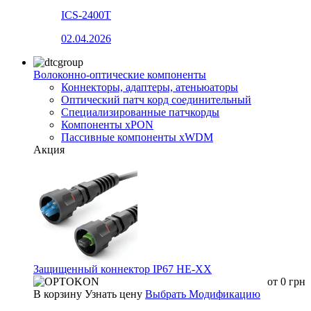
ICS-2400T
02.04.2026
Волоконно-оптические компоненты
Коннекторы, адаптеры, атеньюаторы
Оптический патч корд соединительный
Специализированные патчкорды
Компоненты xPON
Пассивные компоненты xWDM
Акция
Защищенный коннектор IP67 HE-XX
от
0
грн
В корзину
Узнать цену
Выбрать Модификацию