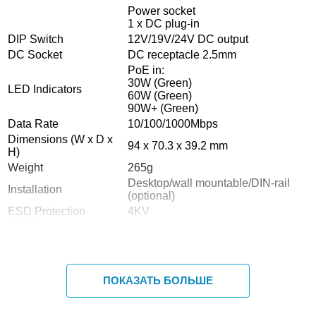
Power socket
1 x DC plug-in
DIP Switch
12V/19V/24V DC output
DC Socket
DC receptacle 2.5mm
PoE in:
30W (Green)
LED Indicators
60W (Green)
90W+ (Green)
Data Rate
10/100/1000Mbps
Dimensions (W x D x
94 x 70.3 x 39.2 mm
H)
Weight
265g
Desktop/wall mountable/DIN-rail
Installation
(optional)
ESD Protection
4KV
EFT Protection
4KV
Enclosure
Metal case
Power Requirements
48~56V DC PoE
With 803.bt type 3 PoE++ input:
ПОКАЗАТЬ БОЛЬШЕ
4.5A@12V DC
2.8A@19V DC