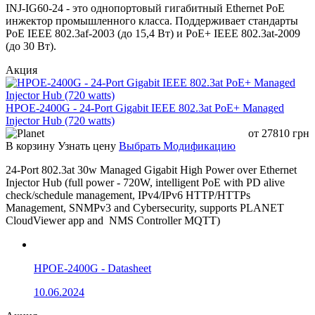
FCC, CE
Compliance
INJ-IG60-24 - это однопортовый гигабитный Ethernet PoE
инжектор промышленного класса. Поддерживает стандарты
Environment Specifications
PoE IEEE 802.3af-2003 (до 15,4 Вт) и PoE+ IEEE 802.3at-2009
Operating Temperature
0~ 50 degrees C
(до 30 Вт).
Storage Temperature
-10~ 70 degrees C
Humidity
5 ~ 95% (non-condensing)
Акция
Standard Accessories
POE-173S x 1
HPOE-2400G - 24-Port Gigabit IEEE 802.3at PoE+ Managed
User’s manual x 1
Injector Hub (720 watts)
15cm UTP straight network cable x
от
27810
грн
1
В корзину
Узнать цену
Выбрать Модификацию
Package Contents
External female plug cables x 2:
24-Port 802.3at 30w Managed Gigabit High Power over Ethernet
5.5/2.5mm to 5.5/2.5mm
Injector Hub (full power - 720W, intelligent PoE with PD alive
5.5/2.5mm to 5.5/2.1mm
check/schedule management, IPv4/IPv6 HTTP/HTTPs
Management, SNMPv3 and Cybersecurity, supports PLANET
CloudViewer app and NMS Controller MQTT)
HPOE-2400G - Datasheet
10.06.2024