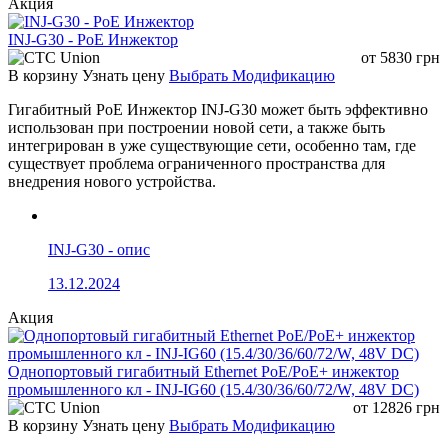
Акция
802.3bt Type 3/4 Power over
Ethernet
INJ-G30 - PoE Инжектор
PoE Standard
4-pair 802.3at PoE+
от
5830
грн
Compliant with voltage within 48-
В корзину
Узнать цену
Выбрать Модификацию
56V DC
Гигабитный PoE Инжектор INJ-G30 может быть эффективно
DC 12V/19V/24V by DIP switch
Power Output
использован при построении новой сети, а также быть
control
интегрирован в уже существующие сети, особенно там, где
End-span + Mid-span
существует проблема ограниченного пространства для
PoE Power Supply
End-span
внедрения нового устройства.
Type
Mid-span
1/2 (+), 3/6 (-); 4/5 (+), 7/8 (-) or
Power Pin Assignment
1/2 (-), 3/6 (+); 4/5 (+), 7/8 (-)
INJ-G30 - опис
Standards Conformance
IEEE 802.3 10BASE-T Ethernet
13.12.2024
IEEE 802.3u 100BASE-TX Fast
Ethernet
Акция
IEEE 802.3ab 1000BASE-T Gigabit
Standards Compliance
Ethernet
IEEE 802.3at Power over Ethernet
Однопортовый гигабитный Ethernet PoE/PoE+ инжектор
Plus
промышленного кл - INJ-IG60 (15.4/30/36/60/72/W, 48V DC)
IEEE 802.3bt 4-pair Power over
от
12826
грн
Ethernet Type 4
В корзину
Узнать цену
Выбрать Модификацию
Regulatory