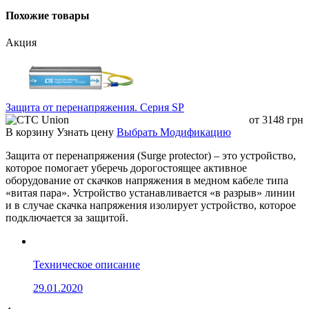
2.2A@24V DC
Похожие товары
Unit Output Current (at
56VDC Input)
With 803.bt type 4 PoE++ input:
Акция
5A@12V DC
3.15A@19V DC
2.5A@24V DC
Защита от перенапряжения. Серия SP
System on:
от
3148
грн
6 watts
В корзину
Узнать цену
Выбрать Модификацию
Ethernet full loading without DC
output:
Защита от перенапряжения (Surge protector) – это устройство,
Power Consumption
6.5 watts
которое помогает уберечь дорогостоящее активное
Ethernet full loading with maximum
оборудование от скачков напряжения в медном кабеле типа
12V DC, 5A output:
«витая пара». Устройство устанавливается «в разрыв» линии
70 watts
и в случае скачка напряжения изолирует устройство, которое
подключается за защитой.
803.bt PoE (60W+)
4-pair UTP Cat. 5, 5e, 6 up to 100m
(328ft)
Network Cable
Техническое описание
802.3at PoE (30W)
2-pair UTP Cat. 5, 5e, 6 up to 100m
29.01.2020
(328ft)
Power over Ethernet