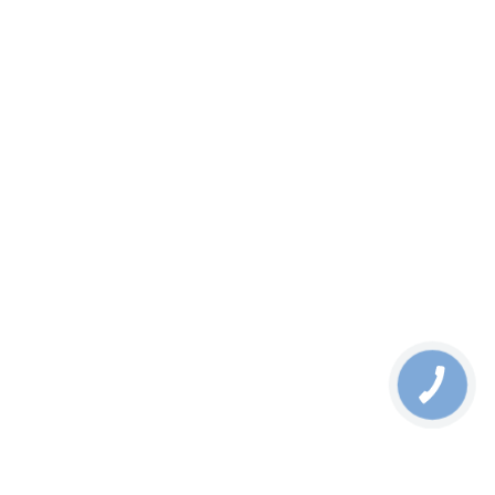
вул. Богатирська 6/1, 283
СМОТРЕТЬ НА КАРТЕ
КАТАЛОГ
Телекоммуникационное оборудование
Индустриальное оборудование
Волоконно-оптические компоненты
Оптические распределительные системы
Измерение и инструменты
Оборудование Military
Другое оборудование
Волокно и кабель
КЛИЕНТАМ
Решения
Новости
Как заказать
Гарантия